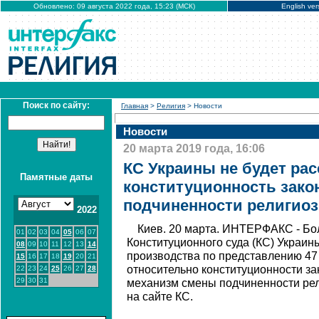
Обновлено: 09 августа 2022 года, 15:23 (МСК)
English ver
Поиск по сайту:
Главная
>
Религия
> Новости
Новости
20 марта 2019 года, 16:06
КС Украины не будет ра
Памятные даты
конституционность зако
подчиненности религио
2022
Киев. 20 марта. ИНТЕРФАКС - Бо
01
02
03
04
05
06
07
Конституционного суда (КС) Украин
08
09
10
11
12
13
14
производства по представлению 47
15
16
17
18
19
20
21
относительно конституционности з
22
23
24
25
26
27
28
29
30
31
механизм смены подчиненности ре
на сайте КС.