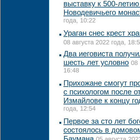
выставку к 500-летию
Новодевичьего мона
года, 10:22
Ураган снес крест хр
08 августа 2022 года, 18:
Два иеговиста получи
шесть лет условно
08 
16:48
Прихожане смогут пр
с психологом после о
Измайлове к концу го
года, 12:54
Первое за сто лет бо
состоялось в домово
Баумана
05 августа 202