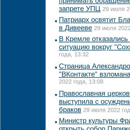
принимать обращение
запрете УПЦ
29 июля 2
Патриарх освятит Бл
в Дивееве
29 июля 2022
В Кремле отказались
ситуацию вокруг "Сох
года, 13:32
Страница Александро
"ВКонтакте" взломан
2022 года, 13:08
Православная церков
выступила с осужден
браков
29 июля 2022 год
Министр культуры Фр
открыть собор Париж