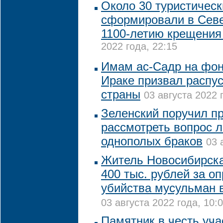
Около 30 туристичес
сформировали в Севе
1100-летию крещения
2022 года, 22:15
Имам ас-Садр на фон
Ираке призвал распу
страны
03 августа 2022 
Зеленский поручил п
рассмотреть вопрос 
однополых браков
03 
Житель Новосибирск
400 тыс. рублей за о
убийства мусульман 
03 августа 2022 года, 10:
Памятник в честь уча