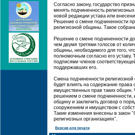
Согласно закону, государство приз
менять подчиненность религиозных
новой редакции устава или внесен
Решение о смене подчиненности п
религиозной общины. Такое собрани
Решение о смене подчиненности до
чем двумя третями голосов от коли
общины, необходимого для того, ч
полномочным согласно его уставу.
подписями членов соответствующе
поддержавших его.
Смена подчиненности религиозной о
будет влиять на содержание права 
имущественных прав таких общин. 
решением о смене подчиненности, 
общину и заключить договор о пор
сооружением и имуществом с собст
Такие изменения внесены в закон "
религиозных организациях".
Версия для печати