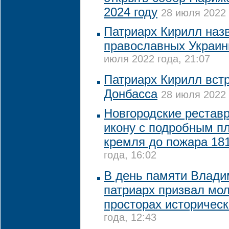
2024 году
28 июля 2022 
Патриарх Кирилл наз
православных Украи
июля 2022 года, 21:07
Патриарх Кирилл вст
Донбасса
28 июля 2022 
Новгородские рестав
икону с подробным п
кремля до пожара 181
года, 16:02
В день памяти Влади
патриарх призвал мол
просторах историческ
года, 12:43