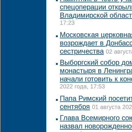
спецоперации открыл
Владимирской облас
17:23
Московская церковна
возрождает в Донбасс
сестричества
02 август
Выборгский собор до
монастыря в Ленингр
начали готовить к ко
2022 года, 17:53
Папа Римский посетит
сентября
01 августа 202
Глава Всемирного со
назвал новорожденног