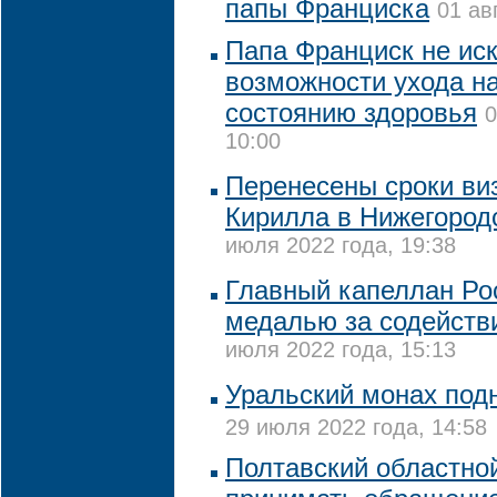
папы Франциска
01 ав
Папа Франциск не ис
возможности ухода на
состоянию здоровья
0
10:00
Перенесены сроки ви
Кирилла в Нижегород
июля 2022 года, 19:38
Главный капеллан Ро
медалью за содействи
июля 2022 года, 15:13
Уральский монах подн
29 июля 2022 года, 14:58
Полтавский областной