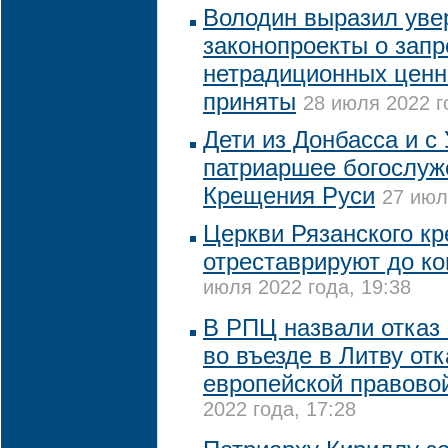
Володин выразил увер
законопроекты о запр
нетрадиционных ценн
приняты
28 июля 2022 г
Дети из Донбасса и с
патриаршее богослуж
Крещения Руси
27 июл
Церкви Рязанского к
отреставрируют до ко
июля 2022 года, 19:38
В РПЦ назвали отказ
во въезде в Литву отк
европейской правово
2022 года, 17:28