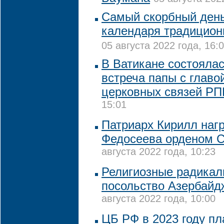
Самый скорбный день
календаря традицион
05 августа 2022 года, 16:
В Ватикане состояла
встреча папы с глав
церковных связей Р
15:01
Патриарх Кирилл наг
Федосеева орденом С
августа 2022 года, 10:23
Религиозные радикал
посольство Азербайд
августа 2022 года, 10:00
ЦБ РФ в 2023 году пл