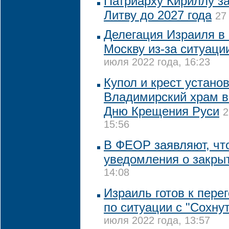
Патриарху Кириллу за
Литву до 2027 года
27
Делегация Израиля в 
Москву из-за ситуаци
июля 2022 года, 16:23
Купол и крест устано
Владимирский храм в
Дню Крещения Руси
2
15:56
В ФЕОР заявляют, чт
уведомления о закры
14:08
Израиль готов к пере
по ситуации с "Сохну
июля 2022 года, 13:57