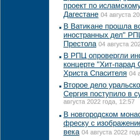
проект по исламскому
Дагестане
04 августа 20
В Ватикане прошла в
иностранных дел" РП
Престола
04 августа 202
В РПЦ опровергли и
концерте "Хит-парад
Христа Спасителя
04 
Второе дело уральско
Сергия поступило в с
августа 2022 года, 12:57
В новгородском мона
фреску с изображени
века
04 августа 2022 год