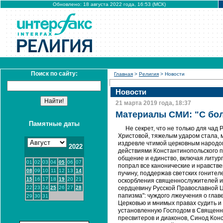
Обновлено: 18 августа 2022 года, 16:53 (МСК)
Поиск по сайту:
Главная
>
Религия
> Новости
Новости
21 марта 2019 года, 18:37
Материалы СМИ: "С бо
Памятные даты
Не секрет, что не только для чад
Христовой, тяжелым ударом стала, 
издревле чтимой церковным народом
2022
действиями Константинопольского п
общение и единство, включая литур
01
02
03
04
05
06
07
попрал все канонические и нравстве
08
09
10
11
12
13
14
пучину, поддержав светских гонител
15
16
17
18
19
20
21
оскорбления священнослужителей и 
22
23
24
25
26
27
28
сердцевину Русской Православной Ц
папизма": чуждого лжеучения о гла
29
30
31
Церковью и мнимых правах судить и
установленную Господом в Священно
пресвитеров и диаконов, Синод Кон