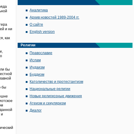
ряда
Аналитика
ьной
Архив новостей 1989-2004 гг.
тера
О сайте
ей и ни
English version
я, как
Религии
и,
Православие
го
Ислам
Иудаизм
ели бы
местной
Буддизм
лавной
Католичество и протестантизм
о бы
Национальные религии
Новые религиозные движения
нешне
иотское
Атеизм и секуляризм
ом
 данной
Диалог
 и
нический