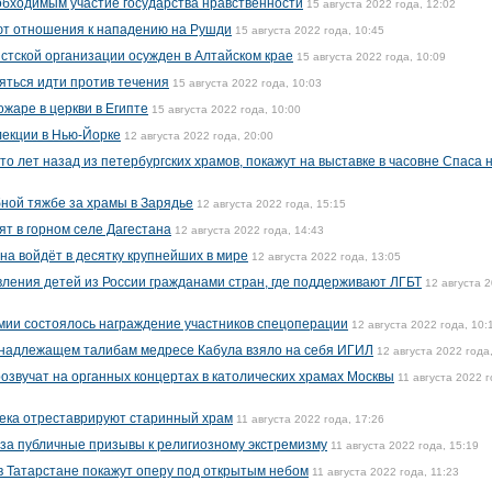
обходимым участие государства нравственности
15 августа 2022 года, 12:02
еют отношения к нападению на Рушди
15 августа 2022 года, 10:45
стской организации осужден в Алтайском крае
15 августа 2022 года, 10:09
яться идти против течения
15 августа 2022 года, 10:03
ожаре в церкви в Египте
15 августа 2022 года, 10:00
лекции в Нью-Йорке
12 августа 2022 года, 20:00
о лет назад из петербургских храмов, покажут на выставке в часовне Спаса 
бной тяжбе за храмы в Зарядье
12 августа 2022 года, 15:15
ят в горном селе Дагестана
12 августа 2022 года, 14:43
на войдёт в десятку крупнейших в мире
12 августа 2022 года, 13:05
ления детей из России гражданами стран, где поддерживают ЛГБТ
12 августа 
рмии состоялось награждение участников спецоперации
12 августа 2022 года, 10:
ринадлежащем талибам медресе Кабула взяло на себя ИГИЛ
12 августа 2022 года
озвучат на органных концертах в католических храмах Москвы
11 августа 2022 г
 века отреставрируют старинный храм
11 августа 2022 года, 17:26
за публичные призывы к религиозному экстремизму
11 августа 2022 года, 15:19
в Татарстане покажут оперу под открытым небом
11 августа 2022 года, 11:23