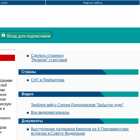
x.com
Карта сайта
Вход
для подписчиков
Сделать страницу
"Религия" стартовой
Страны
СНГ и Прибалтика
 Церкви
елей
ыми
Видео
вное
зом
ческую
Трейлер м/ф о Сергии Радонежском "Забытое чудо"
я и
Все видеоматериалы
очного
Документы
прав
Выступление патриарха Кирилла на X Парламентских
и
встречах в Совете Федерации