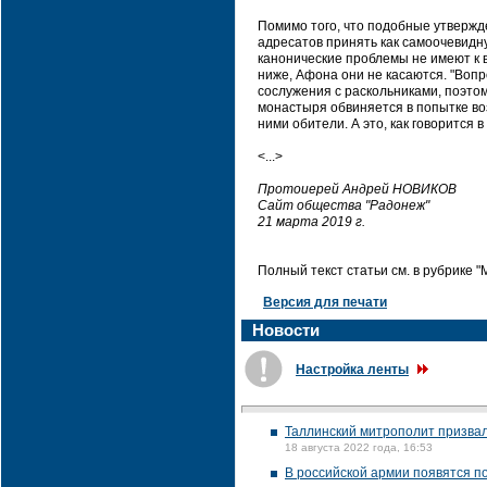
Помимо того, что подобные утвержде
адресатов принять как самоочевидну
канонические проблемы не имеют к в
ниже, Афона они не касаются. "Вопр
сослужения с раскольниками, поэто
монастыря обвиняется в попытке в
ними обители. А это, как говорится 
<...>
Протоиерей Андрей НОВИКОВ
Сайт общества "Радонеж"
21 марта 2019 г.
Полный текст статьи см. в рубрике 
Версия для печати
Новости
Настройка ленты
Таллинский митрополит призвал
18 августа 2022 года, 16:53
В российской армии появятся п