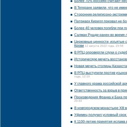
Более 70% россиян считают не
В Тегеране заявили, что не им
Сторонник религиозно-экстреми
Патриарх Кирилл призвал не бо
Более 40 человек погибли при п
Салман Рушди ранен во время 
Церковные ценности, изъятые ст
Крови
12 августа 2022 года, 15:58
В РПЦ опровергли слухи о суде
Историческую мечеть восстанов
Новая мечеть столицы Казахста
В РПЦ выступили против усынов
года, 12:10
У главного храма российской а
Ответственность за взрыв в п
Произведения Франка и Баха пр
20:44
В новгородском монастыре XIII
Уфимец получил условный срок 
К 1100-летию принятия ислама 