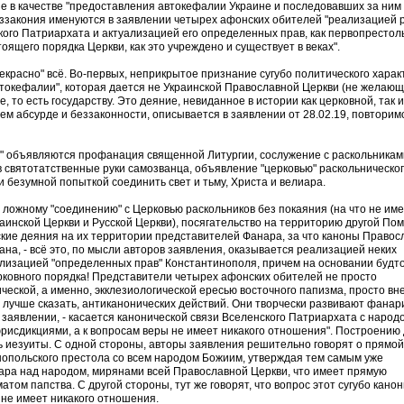
е в качестве "предоставления автокефалии Украине и последовавших за ним
еззакония именуются в заявлении четырех афонских обителей "реализацией 
кого Патриархата и актуализацией его определенных прав, как первопрестол
оящего порядка Церкви, как это учреждено и существует в веках".
екрасно" всё. Во-первых, неприкрытое признание сугубо политического харак
токефалии", которая дается не Украинской Православной Церкви (не желающ
е, то есть государству. Это деяние, невиданное в истории как церковной, так и
ем абсурде и беззаконности, описывается в заявлении от 28.02.19, повторимс
" объявляются профанация священной Литургии, сослужение с раскольникам
в святотатственные руки самозванца, объявление "церковью" раскольническо
и безумной попыткой соединить свет и тьму, Христа и велиара.
 ложному "соединению" с Церковью раскольников без покаяния (на что не им
аинской Церкви и Русской Церкви), посягательство на территорию другой По
ские деяния на их территории представителей Фанара, за что каноны Правос
на, - всё это, по мысли авторов заявления, оказывается реализацией неких
уализацией "определенных прав" Константинополя, причем на основании будт
ерковного порядка! Представители четырех афонских обителей не просто
ческой, а именно, экклезиологической ересью восточного папизма, просто в
 лучше сказать, антиканонических действий. Они творчески развивают фанар
их заявлении, - касается канонической связи Вселенского Патриархата с народ
исдикциями, а к вопросам веры не имеет никакого отношения". Построению
 иезуиты. С одной стороны, авторы заявления решительно говорят о прямой
опольского престола со всем народом Божиим, утверждая тем самым уже
ра над народом, мирянами всей Православной Церкви, что имеет прямую
том папства. С другой стороны, тут же говорят, что вопрос этот сугубо кано
м не имеет никакого отношения.