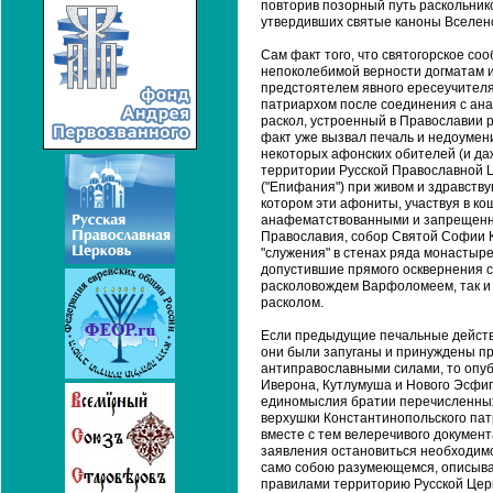
повторив позорный путь раскольников
утвердивших святые каноны Вселенск
Сам факт того, что святогорское соо
непоколебимой верности догматам и
предстоятелем явного ересеучител
патриархом после соединения с а
раскол, устроенный в Православии р
факт уже вызвал печаль и недоумени
некоторых афонских обителей (и да
территории Русской Православной 
("Епифания") при живом и здравств
котором эти афониты, участвуя в к
анафематствованными и запрещенны
Православия, собор Святой Софии К
"служения" в стенах ряда монастыре
допустившие прямого осквернения с
расколовождем Варфоломеем, так и 
расколом.
Если предыдущие печальные действ
они были запуганы и принуждены п
антиправославными силами, то опуб
Иверона, Кутлумуша и Нового Эсфигм
единомыслия братии перечисленных 
верхушки Константинопольского патр
вместе с тем велеречивого докумен
заявления остановиться необходимо. 
само собою разумеющемся, описыв
правилами территорию Русской Церк