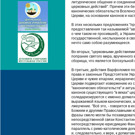
литургическое общение и соединени
церковных действий". Причем эти б
канонических обязательств Вселенс
Церкви, на основании канонов и наст
В этих нескольких предложениях "пр
предоставления так называемой "ав
о чем таком не просившей), а Украин
государственной, неслыханное в сво
нечто само собою разумеющееся.
Во-вторых, "церковными действиями
попрание святого мира, врученного 
сборища, что является богохульной 
В-третьих, действия Варфоломея по
права и законные Предстоятели Укр
Церкви и чужие епархии, иерархиче
Церкви подвергают извержению из са
"канонических обязательств" и акт
канонов существующего "в веках" ц
солидаризируются с именно догмати
выражаемой языком канонических, а
лжеучение. "Всё это, - говорится в 
Божиим и другими Православными юр
фразы смело могли бы позавидовать
непосредственной связи Константин
непосредственную юрисдикцию Фана
параллель с римо-католическим догма
и, следовательно, к вере, к догмата