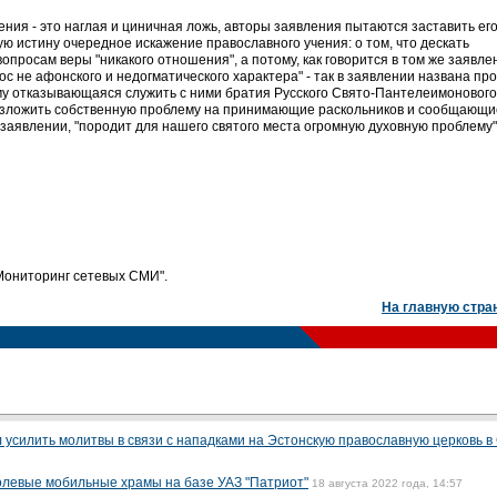
ния - это наглая и циничная ложь, авторы заявления пытаются заставить ег
ю истину очередное искажение православного учения: о том, что дескать
опросам веры "никакого отношения", а потому, как говорится в том же заявле
ос не афонского и недогматического характера" - так в заявлении названа пр
му отказывающаяся служить с ними братия Русского Свято-Пантелеимонового
озложить собственную проблему на принимающие раскольников и сообщающи
в заявлении, "породит для нашего святого места огромную духовную проблему"
"Мониторинг сетевых СМИ".
На главную стра
 усилить молитвы в связи с нападками на Эстонскую православную церковь 
олевые мобильные храмы на базе УАЗ "Патриот"
18 августа 2022 года, 14:57