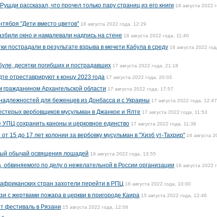
ушди рассказал, что прочел только пару страниц из его книги
18 августа 2022 г
нтября "Дети вместо цветов"
18 августа 2022 года, 12:29
азбили окно и намалевали надпись на стене
18 августа 2022 года, 11:40
тки пострадали в результате взрыва в мечети Кабула в среду
18 августа 2022 год
буле, десятки погибших и пострадавших
17 августа 2022 года, 21:18
те отреставрируют к концу 2023 года
17 августа 2022 года, 20:03
м гражданином Архангельской области
17 августа 2022 года, 17:57
надлежностей для беженцев из Донбасса и с Украины
17 августа 2022 года, 12:47
стерых вербовщиков мусульман в Джанкое и Ялте
17 августа 2022 года, 11:53
 УПЦ сохранить каноны и церковное единство
17 августа 2022 года, 11:38
т 15 до 17 лет колонии за вербовку мусульман в "Хизб ут-Тахрир"
16 августа 2
ный обычай освящения лошадей
16 августа 2022 года, 13:55
а, обвиняемого по делу о нежелательной в России организации
16 августа 2022 
 африканских стран захотели перейти в РПЦ
16 августа 2022 года, 10:00
язи с жертвами пожара в церкви в пригороде Каира
15 августа 2022 года, 12:46
т фестиваль в Рязани
15 августа 2022 года, 12:06