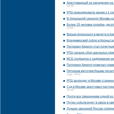
Арестованный за нападение на Р
14:38
РПЦ инициировала акцию к 1 се
В Хоральной синагоге Москвы р
Более 20 человек погибли, деся
10:50
Взрыв произошел в мечети в Ка
Владимирский собор в Кронштад
Патриарх Кирилл стал почетны
РПЦ начала сбор школьных при
ФСБ сообщила о задержании ше
Патриарх Кирилл пожелал главе
Пятерым жителям Крыма грозит о
года, 19:02
РПЦ возродит в Москве старин
Суд в Москве арестовал пастор
13:28
Почти все священники одной из
Путин соболезнует в связи в св
Лучших звонарей России собере