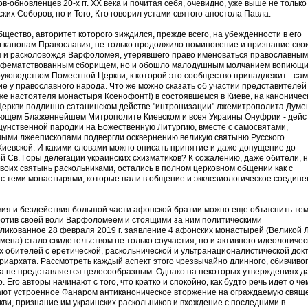
-обновленцев 20-х гг. ХХ века и почитая себя, очевидно, уже выше не только
их Соборов, но и Того, Кто говорил устами святого апостола Павла.
бщество, авторитет которого зиждился, прежде всего, на убежденности в его
 канонам Православия, не только продолжило поминовение и признание сво
я и расколовождя Варфоломея, утерявшего право именоваться православным
нафематствованным сборищем, но и обошло малодушным молчанием вопиющ
уководством Поместной Церкви, к которой это сообщество принадлежит - сам
е у православного народа. Что же можно сказать об участии представителей
же настоятеля монастыря Ксенофонт!) в состоявшемся в Киеве, на каноничес
Церкви подлинно сатанинском действе "интронизации" лжемитрополита Думе
ующем Блаженнейшем Митрополите Киевском и всея Украины Онуфрии - дейст
ощунственной пародии на Божественную Литургию, вместе с самосвятами,
ми лжеепископами подвергли осквернению великую святыню Русского
иевской. И какими словами можно описать принятие и даже допущение до
й Св. Горы делегации украинских схизматиков? К сожалению, даже обители, 
воих святынь раскольниками, остались в полном церковном общении как с
с теми монастырями, которые пали в общение и экклезиологическое соедине
ия и бездействия большой части афонской братии можно еще объяснить тем
ротив своей воли Варфоломеем и стоящими за ним политическими
ликованное 28 февраля 2019 г. заявление 4 афонских монастырей (Великой 
ена) стало свидетельством не только соучастия, но и активного идеологичес
обителей с еретической, раскольнической и ультранационалистической док
иархата. Рассмотреть каждый аспект этого чрезвычайно длинного, сбивчивог
та не представляется целесообразным. Однако на некоторых утверждениях д
Его авторы начинают с того, что кратко и спокойно, как будто речь идет о че
ают устроенное Фанаром антиканоническое вторжение на ограждаемую свя
ви, признание им украинских раскольников и вхождение с последними в