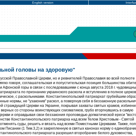
English version
Interfa
льной головы на здоровую"
 Русской Православной Церкви, но и ревнителей Православия во всей полноте
мягко говоря, соглашательская и попустительская позиция большинства обит
 Афонской горы в связи с последовавшими с конца августа 2018 г. чудовищн
атриархата по признанию украинского раскола и вступлению в полное церко
гическое, с раскольниками. Константинопольский патриархат грубейшим обра
нные нормы, не "узаконив" раскол, а повергнув себя в беззаконную раскольни
ей страждущей Церкви на Украине, покрывая захваты святых храмов, избиени
верных со стороны воинствующих схизматиков, грубо вторгнувшись в самую
еркви и оправдывая свои беззакония проповедью догматической ереси "вост
венстве Константинопольского патриарха над всем Телом Христовым - Святой
 отменять суды, решить и вязать над всеми Поместными Церквами. Также, по
м Писании (1 Тим.3,2) и закрепленную в святых канонах норму о единобрачи
стантинопольского патриархата разрешил второбрачие белого духовенства,