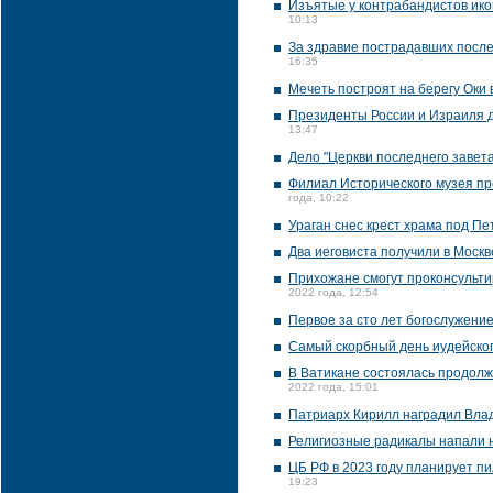
Изъятые у контрабандистов икон
10:13
За здравие пострадавших после
16:35
Мечеть построят на берегу Оки 
Президенты России и Израиля д
13:47
Дело "Церкви последнего завет
Филиал Исторического музея пр
года, 10:22
Ураган снес крест храма под П
Два иеговиста получили в Москв
Прихожане смогут проконсультир
2022 года, 12:54
Первое за сто лет богослужени
Самый скорбный день иудейско
В Ватикане состоялась продолж
2022 года, 15:01
Патриарх Кирилл наградил Вла
Религиозные радикалы напали 
ЦБ РФ в 2023 году планирует пи
19:23