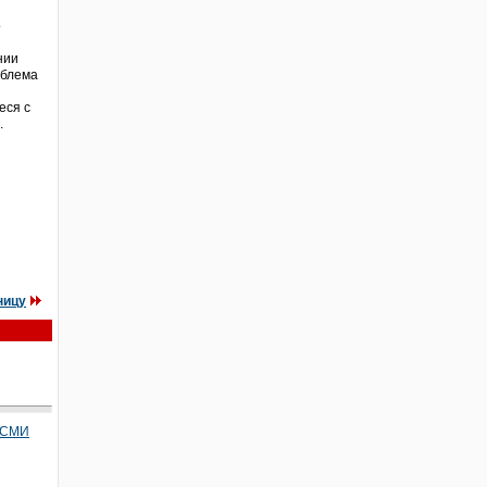
о
нии
облема
еся с
.
ницу
в СМИ