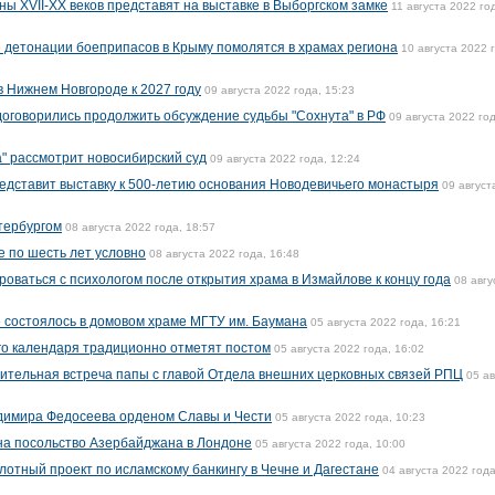
ы XVII-XX веков представят на выставке в Выборгском замке
11 августа 2022 го
 детонации боеприпасов в Крыму помолятся в храмах региона
10 августа 2022 
в Нижнем Новгороде к 2027 году
09 августа 2022 года, 15:23
оговорились продолжить обсуждение судьбы "Сохнута" в РФ
09 августа 2022 год
а" рассмотрит новосибирский суд
09 августа 2022 года, 12:24
едставит выставку к 500-летию основания Новодевичьего монастыря
09 август
етербургом
08 августа 2022 года, 18:57
е по шесть лет условно
08 августа 2022 года, 16:48
оваться с психологом после открытия храма в Измайлове к концу года
08 авгу
е состоялось в домовом храме МГТУ им. Баумана
05 августа 2022 года, 16:21
го календаря традиционно отметят постом
05 августа 2022 года, 16:02
ительная встреча папы с главой Отдела внешних церковных связей РПЦ
05 ав
димира Федосеева орденом Славы и Чести
05 августа 2022 года, 10:23
на посольство Азербайджана в Лондоне
05 августа 2022 года, 10:00
лотный проект по исламскому банкингу в Чечне и Дагестане
04 августа 2022 года