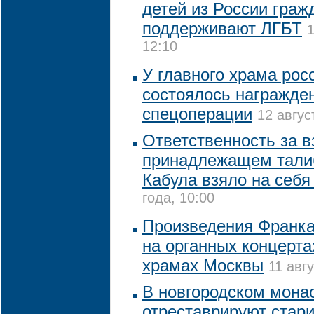
детей из России граж
поддерживают ЛГБТ
1
12:10
У главного храма рос
состоялось награжде
спецоперации
12 авгус
Ответственность за в
принадлежащем тали
Кабула взяло на себ
года, 10:00
Произведения Франка
на органных концерта
храмах Москвы
11 авг
В новгородском монас
отреставрируют стар