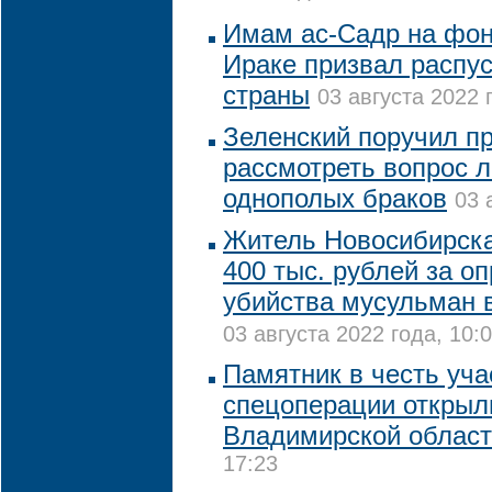
Имам ас-Садр на фон
Ираке призвал распу
страны
03 августа 2022 
Зеленский поручил п
рассмотреть вопрос 
однополых браков
03 
Житель Новосибирск
400 тыс. рублей за о
убийства мусульман 
03 августа 2022 года, 10:
Памятник в честь уча
спецоперации открыл
Владимирской облас
17:23