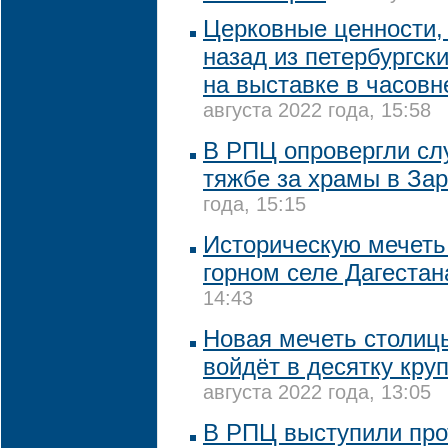
Церковные ценности, 
назад из петербургск
на выставке в часовн
августа 2022 года, 15:58
В РПЦ опровергли сл
тяжбе за храмы в За
года, 15:15
Историческую мечеть
горном селе Дагестан
14:43
Новая мечеть столиц
войдёт в десятку кру
августа 2022 года, 13:05
В РПЦ выступили про