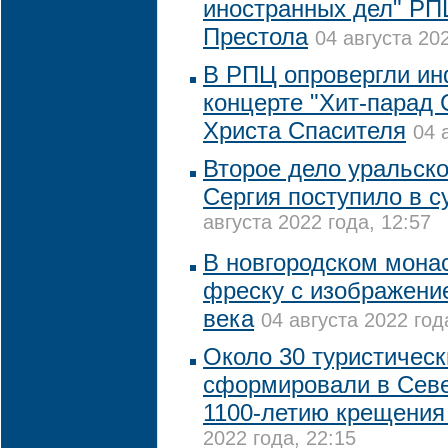
иностранных дел" РП
Престола
04 августа 202
В РПЦ опровергли и
концерте "Хит-парад
Христа Спасителя
04 
Второе дело уральско
Сергия поступило в с
августа 2022 года, 12:57
В новгородском мона
фреску с изображени
века
04 августа 2022 год
Около 30 туристичес
сформировали в Севе
1100-летию крещения
2022 года, 22:15