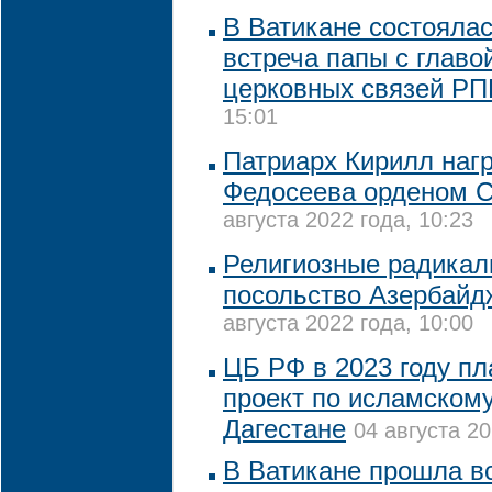
В Ватикане состояла
встреча папы с глав
церковных связей Р
15:01
Патриарх Кирилл наг
Федосеева орденом С
августа 2022 года, 10:23
Религиозные радикал
посольство Азербайд
августа 2022 года, 10:00
ЦБ РФ в 2023 году пл
проект по исламскому
Дагестане
04 августа 20
В Ватикане прошла в