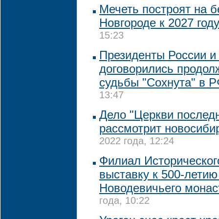
Мечеть построят на 
Новгороде к 2027 год
15:23
Президенты России и
договорились продол
судьбы "Сохнута" в 
13:47
Дело "Церкви последн
рассмотрит новосиби
2022 года, 12:24
Филиал Историческог
выставку к 500-летию
Новодевичьего мона
года, 10:22