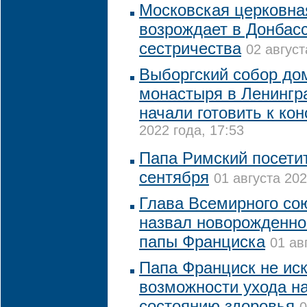
Московская церковна
возрождает в Донбасс
сестричества
02 август
Выборгский собор до
монастыря в Ленингр
начали готовить к ко
2022 года, 17:53
Папа Римский посетит
сентября
01 августа 202
Глава Всемирного со
назвал новорожденног
папы Франциска
01 ав
Папа Франциск не ис
возможности ухода на
состоянию здоровья