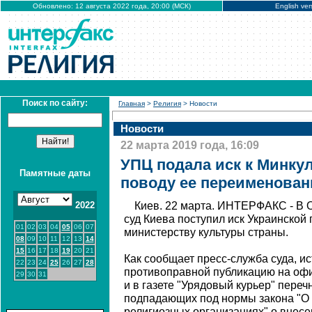
Обновлено: 12 августа 2022 года, 20:00 (МСК)
English ver
Поиск по сайту:
Главная
>
Религия
> Новости
Новости
22 марта 2019 года, 16:09
УПЦ подала иск к Минку
Памятные даты
поводу ее переименован
2022
Киев. 22 марта. ИНТЕРФАКС - В
суд Киева поступил иск Украинской
01
02
03
04
05
06
07
министерству культуры страны.
08
09
10
11
12
13
14
15
16
17
18
19
20
21
Как сообщает пресс-служба суда, ис
22
23
24
25
26
27
28
противоправной публикацию на оф
29
30
31
и в газете "Урядовый курьер" переч
подпадающих под нормы закона "О 
религиозных организациях" о внесе