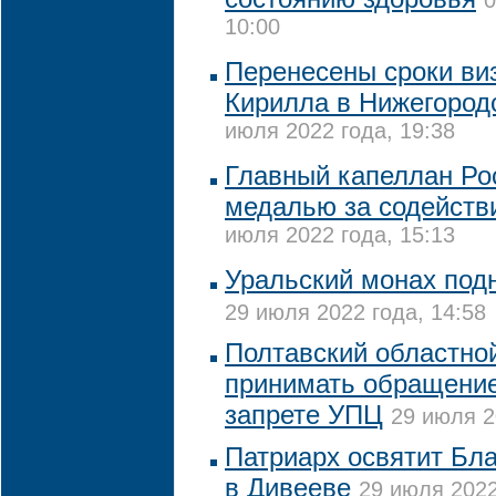
0
10:00
Перенесены сроки ви
Кирилла в Нижегород
июля 2022 года, 19:38
Главный капеллан Ро
медалью за содействи
июля 2022 года, 15:13
Уральский монах подн
29 июля 2022 года, 14:58
Полтавский областной
принимать обращение
запрете УПЦ
29 июля 2
Патриарх освятит Бл
в Дивееве
29 июля 2022