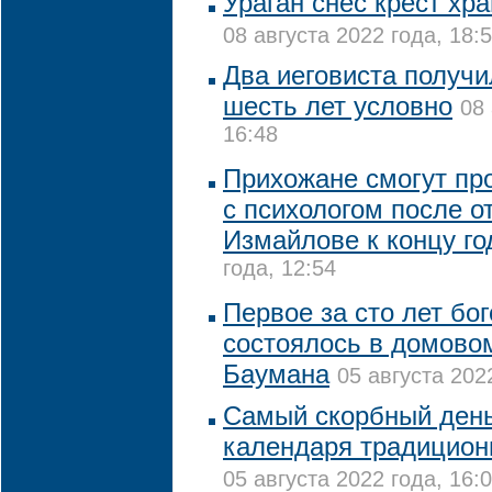
Ураган снес крест хр
08 августа 2022 года, 18:
Два иеговиста получи
шесть лет условно
08 
16:48
Прихожане смогут пр
с психологом после о
Измайлове к концу го
года, 12:54
Первое за сто лет бо
состоялось в домово
Баумана
05 августа 202
Самый скорбный день
календаря традицион
05 августа 2022 года, 16: