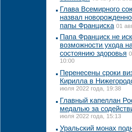
Глава Всемирного со
назвал новорожденног
папы Франциска
01 ав
Папа Франциск не ис
возможности ухода на
состоянию здоровья
0
10:00
Перенесены сроки ви
Кирилла в Нижегород
июля 2022 года, 19:38
Главный капеллан Ро
медалью за содействи
июля 2022 года, 15:13
Уральский монах подн