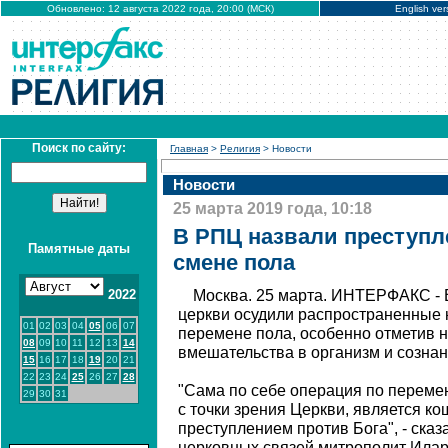
Обновлено: 12 августа 2022 года, 20:00 (МСК)
English ver
Поиск по сайту:
Главная
>
Религия
> Новости
Новости
25 марта 2019 года, 10:18
В РПЦ назвали преступл
Памятные даты
смене пола
2022
Москва. 25 марта. ИНТЕРФАКС - 
церкви осудили распространенные 
01
02
03
04
05
06
07
перемене пола, особенно отметив н
08
09
10
11
12
13
14
вмешательства в организм и сознан
15
16
17
18
19
20
21
22
23
24
25
26
27
28
"Сама по себе операция по перемен
29
30
31
с точки зрения Церкви, является ко
преступлением против Бога", - ска
церковных связей митрополит Ила