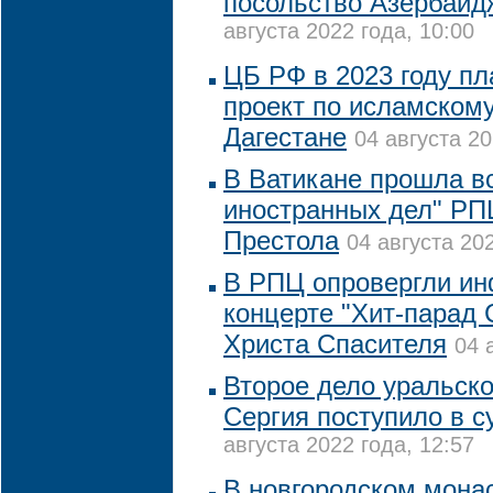
посольство Азербайд
августа 2022 года, 10:00
ЦБ РФ в 2023 году пл
проект по исламскому
Дагестане
04 августа 20
В Ватикане прошла в
иностранных дел" РП
Престола
04 августа 202
В РПЦ опровергли и
концерте "Хит-парад
Христа Спасителя
04 
Второе дело уральско
Сергия поступило в с
августа 2022 года, 12:57
В новгородском мона