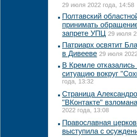
29 июля 2022 года, 14:58
Полтавский областной
принимать обращение
запрете УПЦ
29 июля 2
Патриарх освятит Бл
в Дивееве
29 июля 2022
В Кремле отказались
ситуацию вокруг "Сох
года, 13:32
Страница Александро
"ВКонтакте" взломан
2022 года, 13:08
Православная церков
выступила с осужден