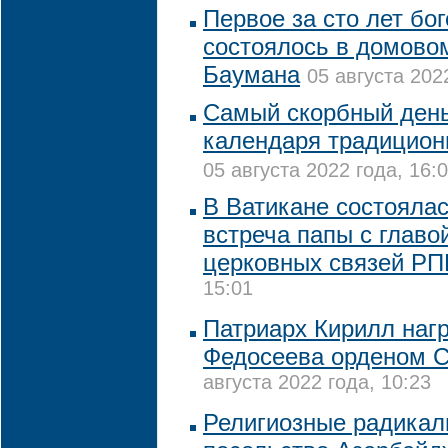
Первое за сто лет бо
состоялось в домово
Баумана
05 августа 202
Самый скорбный день
календаря традицион
05 августа 2022 года, 16:
В Ватикане состояла
встреча папы с глав
церковных связей Р
15:01
Патриарх Кирилл наг
Федосеева орденом С
августа 2022 года, 10:23
Религиозные радикал