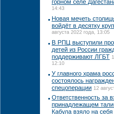
горном селе Дагестан
14:43
Новая мечеть столиц
войдёт в десятку кру
августа 2022 года, 13:05
В РПЦ выступили про
детей из России граж
поддерживают ЛГБТ
1
12:10
У главного храма рос
состоялось награжде
спецоперации
12 авгус
Ответственность за в
принадлежащем тали
Кабула взяло на себ