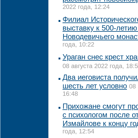
2022 года, 12:24
Филиал Историческог
выставку к 500-летию
Новодевичьего мона
года, 10:22
Ураган снес крест хр
08 августа 2022 года, 18:
Два иеговиста получи
шесть лет условно
08 
16:48
Прихожане смогут пр
с психологом после о
Измайлове к концу го
года, 12:54