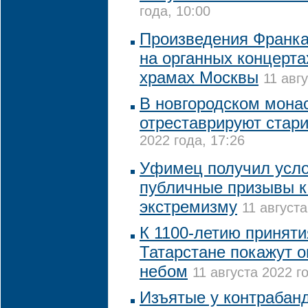
года, 10:00
Произведения Франка
на органных концерта
храмах Москвы
11 авг
В новгородском монас
отреставрируют стар
2022 года, 17:26
Уфимец получил усло
публичные призывы к
экстремизму
11 августа
К 1100-летию приняти
Татарстане покажут 
небом
11 августа 2022 го
Изъятые у контрабанд