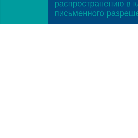
распространению в к
письменного разреш