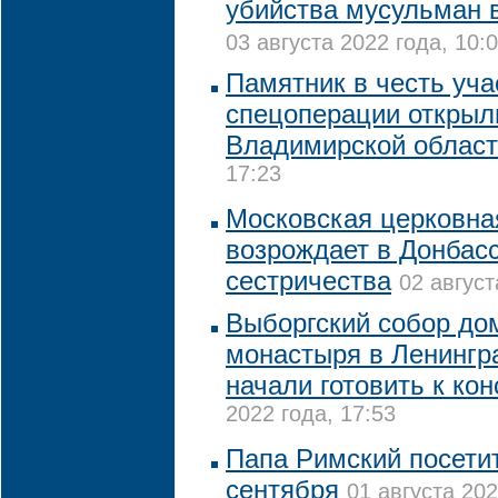
убийства мусульман 
03 августа 2022 года, 10:
Памятник в честь уча
спецоперации открыл
Владимирской облас
17:23
Московская церковна
возрождает в Донбасс
сестричества
02 август
Выборгский собор до
монастыря в Ленингр
начали готовить к ко
2022 года, 17:53
Папа Римский посетит
сентября
01 августа 202