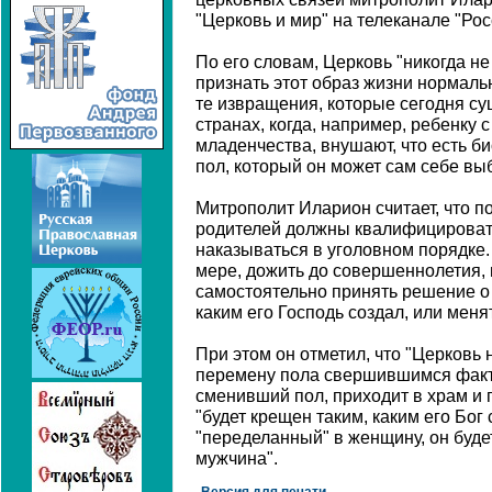
"Церковь и мир" на телеканале "Рос
По его словам, Церковь "никогда не
признать этот образ жизни нормаль
те извращения, которые сегодня с
странах, когда, например, ребенку с
младенчества, внушают, что есть би
пол, который он может сам себе выб
Митрополит Иларион считает, что п
родителей должны квалифицировать
наказываться в уголовном порядке.
мере, дожить до совершеннолетия,
самостоятельно принять решение о 
каким его Господь создал, или менят
При этом он отметил, что "Церковь 
перемену пола свершившимся факто
сменивший пол, приходит в храм и 
"будет крещен таким, каким его Бог 
"переделанный" в женщину, он буде
мужчина".