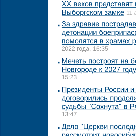
XX веков представят 
Выборгском замке
11 
За здравие пострада
детонации боеприпас
помолятся в храмах 
2022 года, 16:35
Мечеть построят на 
Новгороде к 2027 год
15:23
Президенты России и
договорились продол
судьбы "Сохнута" в 
13:47
Дело "Церкви последн
рассмотрит новосиби