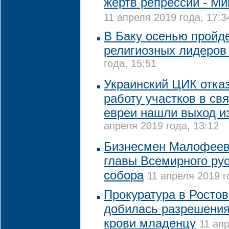
жертв репрессий - М
11 апреля 2019 года, 17:3
В Баку осенью пройде
религиозных лидеров
года, 15:51
Украинский ЦИК отка
работу участков в св
евреи нашли выход и
апреля 2019 года, 13:12
Бизнесмен Малофеев
главы Всемирного рус
собора
11 апреля 2019 г
Прокуратура в Ростов
добилась разрешения
крови младенцу
11 апр