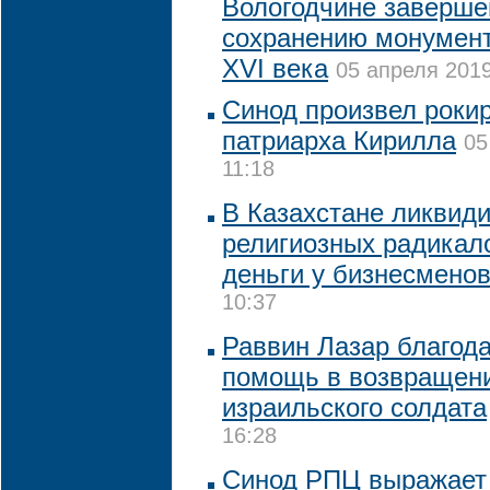
Вологодчине заверше
сохранению монумен
ХVI века
05 апреля 2019
Синод произвел роки
патриарха Кирилла
05
11:18
В Казахстане ликвид
религиозных радикал
деньги у бизнесмено
10:37
Раввин Лазар благода
помощь в возвращени
израильского солдата
16:28
Синод РПЦ выражает