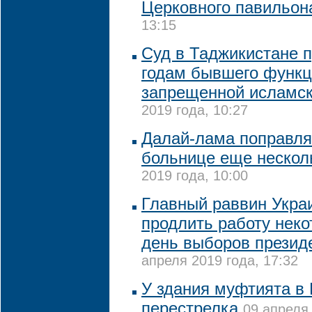
Церковного павильон
13:15
Суд в Таджикистане п
годам бывшего функ
запрещенной исламск
2019 года, 10:27
Далай-лама поправляе
больнице еще нескол
2019 года, 10:00
Главный раввин Укра
продлить работу неко
день выборов президе
апреля 2019 года, 17:32
У здания муфтията в
перестрелка
09 апреля 