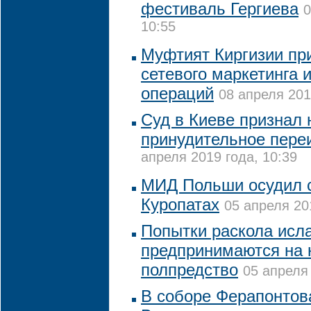
фестиваль Гергиева
0
10:55
Муфтият Киргизии пр
сетевого маркетинга 
операций
08 апреля 201
Суд в Киеве признал
принудительное пер
апреля 2019 года, 10:39
МИД Польши осудил с
Куропатах
05 апреля 20
Попытки раскола исл
предпринимаются на ю
полпредство
05 апреля 
В соборе Ферапонтов