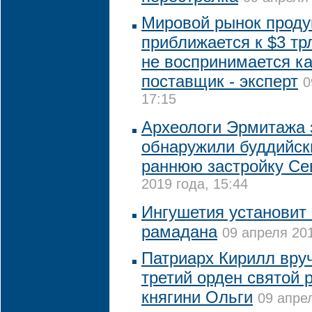
Мировой рынок проду
приближается к $3 трл
не воспринимается к
поставщик - эксперт
0
17:15
Археологи Эрмитажа 
обнаружили буддийски
раннюю застройку Се
2019 года, 15:44
Ингушетия установит
рамадана
09 апреля 201
Патриарх Кирилл вру
третий орден святой 
княгини Ольги
09 апрел