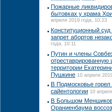
Пожарные ликвидиро
бытовках у храма Хр
апреля 2019 года, 10:23
Конституционный суд
запрет абортов неза
года, 10:11
Путин и члены Совбе
отреставрированную 
территории Екатерини
Пушкине
10 апреля 2019
В Подмосковье горел
сайентологии
10 апреля
В Большом Меншиков
Ораниенбаума воссоз