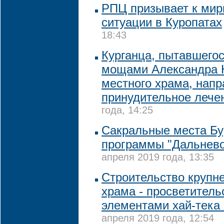
РПЦ призывает к ми
ситуации в Куропатах
18:43
Курганца, пытавшегос
мощами Александра Н
местного храма, напр
принудительное лече
года, 14:25
Сакральные места Бу
программы "Дальнево
апреля 2019 года, 13:35
Строительство крупн
храма - просветитель
элементами хай-тека 
апреля 2019 года, 12:54