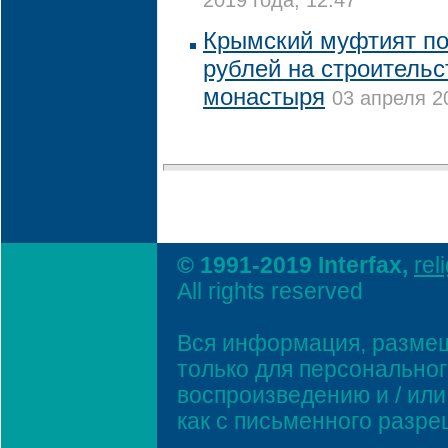
2019 года, 12:47
Крымский муфтият п
рублей на строительс
монастыря
03 апреля 2
© 1991-2019 Interfax,
rel
All rights reserved
Вся информация, размещ
только для персонально
воспроизведению и / ил
как с письменного разр