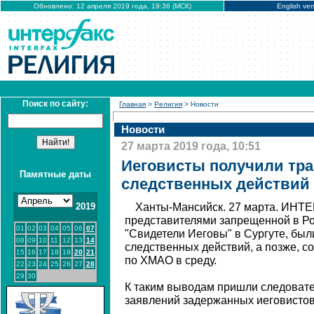
Обновлено: 12 апреля 2019 года, 19:36 (МСК)
English ver
Поиск по сайту:
Главная
>
Религия
> Новости
Новости
27 марта 2019 года, 10:51
Иеговисты получили тр
Памятные даты
следственных действий 
2019
Ханты-Мансийск. 27 марта. ИНТ
представителями запрещенной в Ро
01
02
03
04
05
06
07
"Свидетели Иеговы" в Сургуте, был
08
09
10
11
12
13
14
следственных действий, а позже, 
15
16
17
18
19
20
21
по ХМАО в среду.
22
23
24
25
26
27
28
29
30
К таким выводам пришли следовате
заявлений задержанных иеговистов