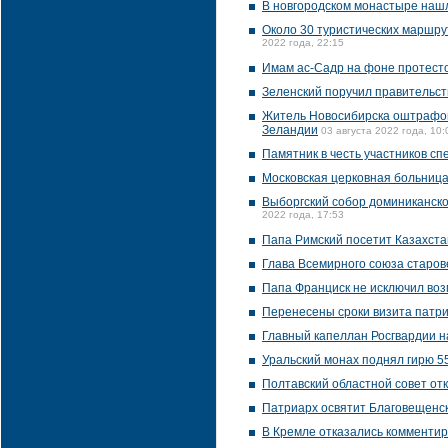
В новгородском монастыре нашл
Около 30 туристических маршр
2022 года, 22:15
Имам ас-Садр на фоне протесто
Зеленский поручил правительст
Житель Новосибирска оштрафова
Зеландии
03 августа 2022 года, 10:
Памятник в честь участников с
Московская церковная больница
Выборгский собор доминиканско
2022 года, 17:53
Папа Римский посетит Казахста
Глава Всемирного союза старов
Папа Франциск не исключил воз
Перенесены сроки визита патр
Главный капеллан Росгвардии н
Уральский монах поднял гирю 5
Полтавский областной совет от
Патриарх освятит Благовещенск
В Кремле отказались комментир