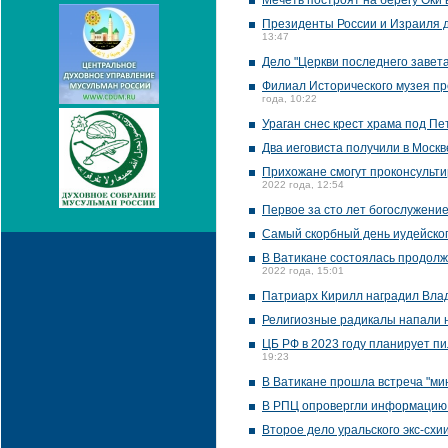
Мечеть построят на берегу Оки 
Президенты России и Израиля д
13:47
Дело "Церкви последнего завет
Филиал Исторического музея пр
года, 10:22
Ураган снес крест храма под П
Два иеговиста получили в Москв
Прихожане смогут проконсультир
2022 года, 12:54
Первое за сто лет богослужени
Самый скорбный день иудейско
В Ватикане состоялась продолж
2022 года, 15:01
Патриарх Кирилл наградил Вла
Религиозные радикалы напали 
ЦБ РФ в 2023 году планирует пи
19:23
В Ватикане прошла встреча "ми
В РПЦ опровергли информацию 
Второе дело уральского экс-схи