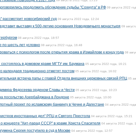
в Нижнем Новгороде к 2027 году
09 августа 2022 года, 15:23
оговорились продолжить обсуждение судьбы "Сохнута" в РФ
09 августа 2022 год
а" рассмотрит новосибирский суд
09 августа 2022 года, 12:24
едставит выставку к 500-летию основания Новодевичьего монастыря
09 август
етербургом
08 августа 2022 года, 18:57
е по шесть лет условно
08 августа 2022 года, 16:48
оваться с психологом после открытия храма в Измайлове к концу года
08 авгу
е состоялось в домовом храме МГТУ им. Баумана
05 августа 2022 года, 16:21
го календаря традиционно отметят постом
05 августа 2022 года, 16:02
ительная встреча папы с главой Отдела внешних церковных связей РПЦ
05 ав
димира Федосеева орденом Славы и Чести
05 августа 2022 года, 10:23
на посольство Азербайджана в Лондоне
05 августа 2022 года, 10:00
лотный проект по исламскому банкингу в Чечне и Дагестане
04 августа 2022 года
нистров иностранных дел" РПЦ и Святого Престола
04 августа 2022 года, 15:21
о концерте "Хит-парад СССР" в храме Христа Спасителя
04 августа 2022 года, 
игумена Сергия поступило в суд в Москве
04 августа 2022 года, 12:57