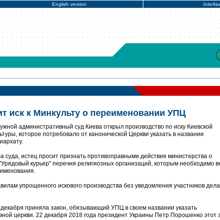
English version
Interfa
ит иск к Минкульту о переименовании УПЦ
ужной административный суд Киева открыл производство по иску Киевской
туры, которое потребовало от канонической Церкви указать в названии
иархату.
ба суда, истец просит признать противоправными действия министерства о
е "Урядовый курьер" перечня религиозных организаций, которым необходимо в
еименования.
вилам упрощенного искового производства без уведомления участников дела"
 декабря приняла закон, обязывающий УПЦ в своем названии указать
вной церкви. 22 декабря 2018 года президент Украины Петр Порошенко этот 