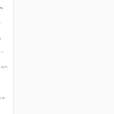
ста
57
3
ста
 10:02
14:28