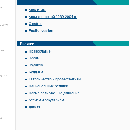
а,
Аналитика
Архив новостей 1989-2004 гг.
О сайте
а 2022
English version
Религии
ста
Православие
Ислам
Иудаизм
Буддизм
густа
Католичество и протестантизм
Национальные религии
Новые религиозные движения
Атеизм и секуляризм
,
Диалог
14:56