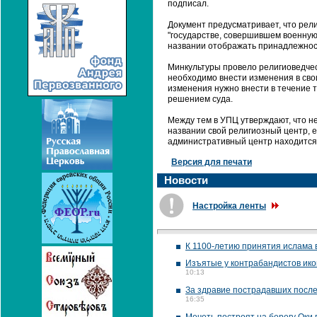
подписал.
Документ предусматривает, что рели
"государстве, совершившем военную
названии отображать принадлежност
Минкультуры провело религиоведчес
необходимо внести изменения в свои
изменения нужно внести в течение 
решением суда.
Между тем в УПЦ утверждают, что н
названии свой религиозный центр, е
административный центр находится не
Версия для печати
Новости
Настройка ленты
К 1100-летию принятия ислама 
Изъятые у контрабандистов икон
10:13
За здравие пострадавших после
16:35