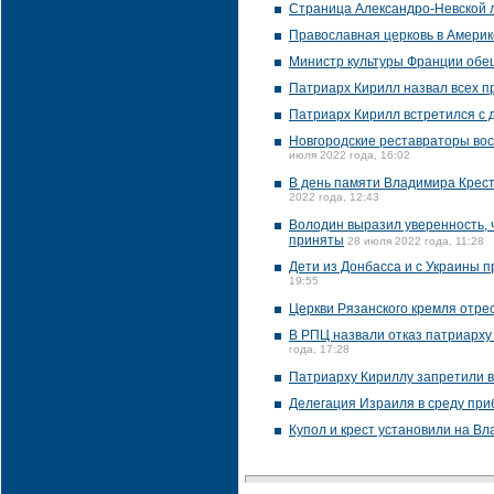
Страница Александро-Невской л
Православная церковь в Америк
Министр культуры Франции обещ
Патриарх Кирилл назвал всех 
Патриарх Кирилл встретился с 
Новгородские реставраторы вос
июля 2022 года, 16:02
В день памяти Владимира Крест
2022 года, 12:43
Володин выразил уверенность, 
приняты
28 июля 2022 года, 11:28
Дети из Донбасса и с Украины 
19:55
Церкви Рязанского кремля отре
В РПЦ назвали отказ патриарху
года, 17:28
Патриарху Кириллу запретили в
Делегация Израиля в среду приб
Купол и крест установили на В