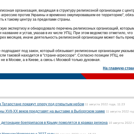
гиозная организация, входящая в структуру религиозной организации с цент
 агрессию против Украины и временно оккупировавшем ее территорию", обяз
ь к такому центру за пределами страны.
кую экспертизу и обнародовало перечень религиозных организаций, которы
 название и устав, указав в их числе УПЦ. При этом ведомство отметило, что
трех месяцев, иначе деятельность религиозной организации может быть пре
е подпадают под закон, который обязывает религиозные организации указыва
сли таковой находится в "стране-агрессоре". Согласно позиции УПЦ, ее
 в Москве, а в Киеве, а связь с Москвой только духовная.
На главную стра
в Татарстане покажут оперу под открытым небом
11 августа 2022 года, 11:23
ы XVII-XX веков представят на выставке в Выборгском замке
11 августа 2022 го
 детонации боеприпасов в Крыму помолятся в храмах региона
10 августа 2022 