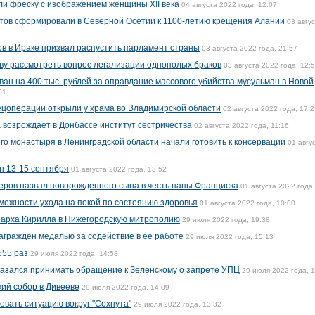
и фреску с изображением женщины XII века
04 августа 2022 года, 12:07
утов сформировали в Северной Осетии к 1100-летию крещения Алании
03 авгу
в в Ираке призвал распустить парламент страны
03 августа 2022 года, 21:57
ву рассмотреть вопрос легализации однополых браков
03 августа 2022 года, 12:
н на 400 тыс. рублей за оправдание массового убийства мусульман в Новой
01
пецоперации открыли у храма во Владимирской области
02 августа 2022 года, 17:2
 возрождает в Донбассе институт сестричества
02 августа 2022 года, 11:16
го монастыря в Ленинградской области начали готовить к консервации
01 авгу
н 13-15 сентября
01 августа 2022 года, 13:52
еров назвал новорожденного сына в честь папы Франциска
01 августа 2022 года,
можности ухода на покой по состоянию здоровья
01 августа 2022 года, 10:00
иарха Кирилла в Нижегородскую митрополию
29 июля 2022 года, 19:38
агражден медалью за содействие в ее работе
29 июля 2022 года, 15:13
555 раз
29 июля 2022 года, 14:58
казался принимать обращение к Зеленскому о запрете УПЦ
29 июля 2022 года, 
ий собор в Дивееве
29 июля 2022 года, 14:09
овать ситуацию вокруг "Сохнута"
29 июля 2022 года, 13:32