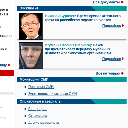
Все документы
Эксклюзив
ром в
ана в
Николай Бурляев
: Время привлекательного
греха на российском экране кончается
Подробнее
м
кращена
Игумения Ксения (Чернега)
: Закон
ть в
предусматривает передачу музейных
ценностей религиозным организациям
Подробнее
ницу
Все интервью
Мониторинг СМИ
Печатные СМИ
Электронные и сетевые СМИ
Справочные материалы
да,
Биографии
Статистика
года,
Другие материалы