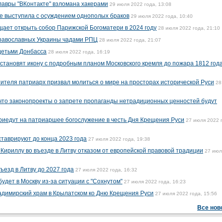
авры "ВКонтакте" взломана хакерами
29 июля 2022 года, 13:08
е выступила с осуждением однополых браков
29 июля 2022 года, 10:40
ает открыть собор Парижской Богоматери в 2024 году
28 июля 2022 года, 21:10
православных Украины чадами РПЦ
28 июля 2022 года, 21:07
детьми Донбасса
28 июля 2022 года, 16:19
становят икону с подробным планом Московского кремля до пожара 1812 год
ителя патриарх призвал молиться о мире на просторах исторической Руси
28
что законопроекты о запрете пропаганды нетрадиционных ценностей будут
приедут на патриаршее богослужение в честь Дня Крещения Руси
27 июля 2022 
ставрируют до конца 2023 года
27 июля 2022 года, 19:38
 Кириллу во въезде в Литву отказом от европейской правовой традиции
27 июл
ъезд в Литву до 2027 года
27 июля 2022 года, 16:32
удет в Москву из-за ситуации с "Сохнутом"
27 июля 2022 года, 16:23
ладимирский храм в Крылатском ко Дню Крещения Руси
27 июля 2022 года, 15:56
Все нов