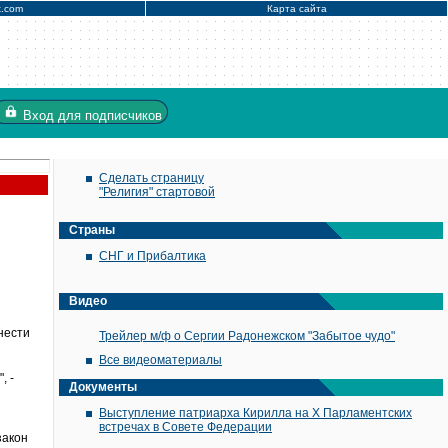
x.com
Карта сайта
Вход
для подписчиков
Сделать страницу
"Религия" стартовой
Страны
СНГ и Прибалтика
Видео
нести
Трейлер м/ф о Сергии Радонежском "Забытое чудо"
Все видеоматериалы
, -
Документы
Выступление патриарха Кирилла на X Парламентских
встречах в Совете Федерации
закон