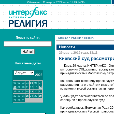
Обновлено: 11 августа 2022 года, 11:23 (МСК)
Поиск по сайту:
Главная
>
Религия
> Новости
Новости
29 марта 2019 года, 13:11
Киевский суд рассмотр
Памятные даты
Киев. 29 марта. ИНТЕРФАКС - Окр
митрополии УПЦ к министерству куль
принадлежность к Московскому патр
2022
Как сообщает в пятницу пресс-служ
01
02
03
04
05
06
07
размещении на его сайте и в газет
08
09
10
11
12
13
14
изменения в свой устав в части пер
15
16
17
18
19
20
21
22
23
24
25
26
27
28
"Дело будет рассматриваться по пра
сообщили в пресс-службе суда.
29
30
31
Как сообщалось, Верховная Рада 20
принадлежность к Русской правосла