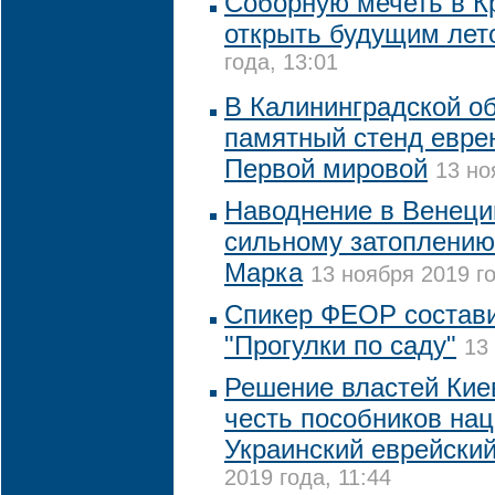
Соборную мечеть в К
открыть будущим лет
года, 13:01
В Калининградской об
памятный стенд еврею
Первой мировой
13 но
Наводнение в Венеци
сильному затоплению
Марка
13 ноября 2019 го
Спикер ФЕОР состави
"Прогулки по саду"
13
Решение властей Кие
честь пособников на
Украинский еврейский
2019 года, 11:44