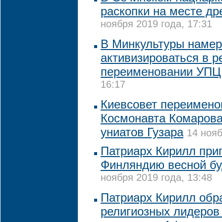
раскопки на месте др
ноября 2019 года, 17:31
В Минкультуры наме
активизироваться в р
переименовании УПЦ
16:17
Киевсовет переимено
Космонавта Комарова
униатов Гузара
14 нояб
Патриарх Кирилл при
Финляндию весной бу
ноября 2019 года, 13:48
Патриарх Кирилл обр
религиозных лидеров