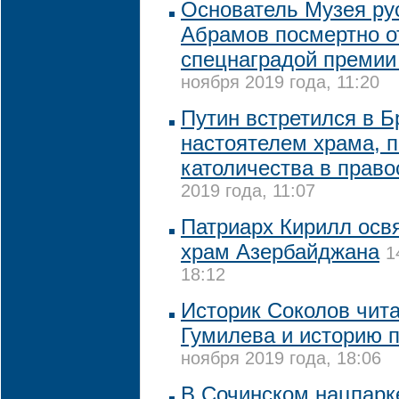
Основатель Музея ру
Абрамов посмертно о
спецнаградой премии
ноября 2019 года, 11:20
Путин встретился в Б
настоятелем храма, 
католичества в прав
2019 года, 11:07
Патриарх Кирилл осв
храм Азербайджана
1
18:12
Историк Соколов чит
Гумилева и историю 
ноября 2019 года, 18:06
В Сочинском нацпарк