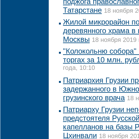
поджога православног
Татарстане
18 ноября 2
Жилой микрорайон по
деревянного храма в 
Москвы
18 ноября 2019 
"Колокольню собора"
торгах за 10 млн. руб
года, 10:10
Патриархия Грузии п
задержанного в Южно
грузинского врача
18 н
Патриарху Грузии не
предстоятеля Русской
капелланов на базы Р
Цхинвали
18 ноября 201