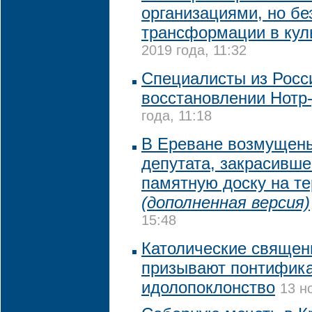
организациями, но бе
трансформации в кул
2019 года, 11:32
Специалисты из Росс
восстановлении Нотр
года, 11:18
В Ереване возмущен
депутата, закрасивше
памятную доску на т
(дополненная версия)
15:48
Католические священ
призывают понтифика
идолопоклонство
13 н