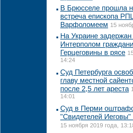
В Брюсселе прошла 
встреча епископа РП
Варфоломеем
15 нояб
На Украине задержан
Интерполом граждани
Герцеговины в рясе
1
14:24
Суд Петербурга освоб
главу местной сайент
после 2,5 лет ареста
14:01
Суд в Перми оштраф
"Свидетелей Иеговы" 
15 ноября 2019 года, 13:1