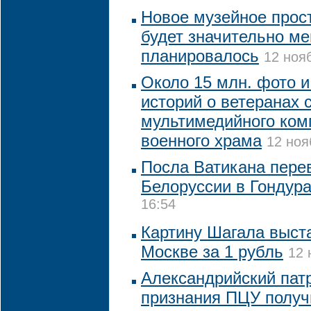
Новое музейное прос
будет значительно м
планировалось
12 ноя
Около 15 млн. фото 
историй о ветеранах 
мультимедийного ком
военного храма
12 ноя
Посла Ватикана пере
Белоруссии в Гондур
16:54
Картину Шагала выста
Москве за 1 рубль
12 
Александрийский пат
признания ПЦУ получ