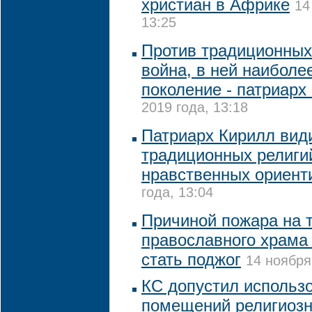
христиан в Африке
14
13:25
Против традиционных
война, в ней наиболе
поколение - патриарх
2019 года, 13:18
Патриарх Кирилл вид
традиционных религи
нравственных ориент
года, 13:04
Причиной пожара на 
православного храма 
стать поджог
14 ноября
КС допустил использ
помещений религиоз