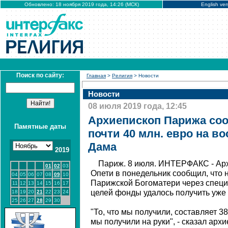
Обновлено: 18 ноября 2019 года, 14:26 (МСК)
English ver
Поиск по сайту:
Главная
>
Религия
> Новости
Новости
08 июля 2019 года, 12:45
Архиепископ Парижа со
Памятные даты
почти 40 млн. евро на в
Дама
2019
Париж. 8 июля. ИНТЕРФАКС - Ар
01
02
03
Опети в понедельник сообщил, что 
04
05
06
07
08
09
10
Парижской Богоматери через специ
11
12
13
14
15
16
17
целей фонды удалось получить уже 
18
19
20
21
22
23
24
25
26
27
28
29
30
"То, что мы получили, составляет 38
мы получили на руки", - сказал ар