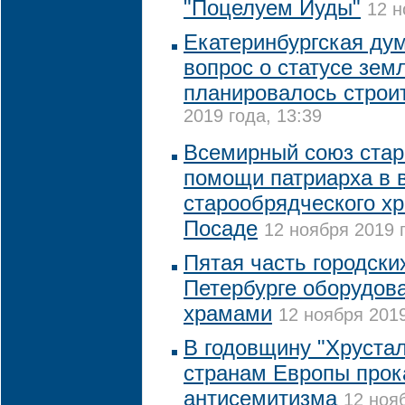
"Поцелуем Иуды"
12 н
Екатеринбургская ду
вопрос о статусе земл
планировалось строи
2019 года, 13:39
Всемирный союз стар
помощи патриарха в 
старообрядческого х
Посаде
12 ноября 2019 г
Пятая часть городск
Петербурге оборудов
храмами
12 ноября 2019
В годовщину "Хрустал
странам Европы прок
антисемитизма
12 нояб