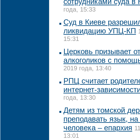
сотрудниками суда в 
года, 15:33
Суд в Киеве разреши
ликвидацию УПЦ-КП
15:31
Церковь призывает от
алкоголиков с помощ
2019 года, 13:40
РПЦ считает родител
интернет-зависимости
года, 13:30
Детям из томской дер
преподавать язык, на
человека – епархия
1
13:01