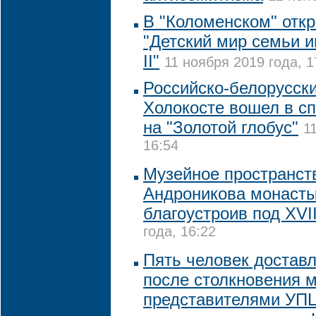
В "Коломенском" отк
"Детский мир семьи 
II"
11 ноября 2019 года, 1
Российско-белорусск
Холокосте вошел в сп
на "Золотой глобус"
1
16:54
Музейное пространст
Андроникова монасты
благоустроив под XVII
года, 16:22
Пять человек достав
после столкновения 
представителями УП