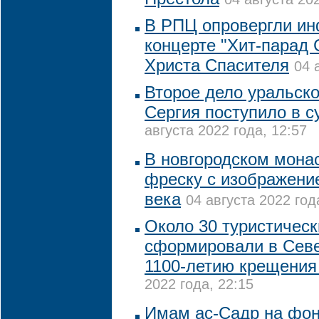
В РПЦ опровергли и
концерте "Хит-парад
Христа Спасителя
04 
Второе дело уральско
Сергия поступило в с
августа 2022 года, 12:57
В новгородском мона
фреску с изображени
века
04 августа 2022 год
Около 30 туристичес
сформировали в Севе
1100-летию крещения
2022 года, 22:15
Имам ас-Садр на фон