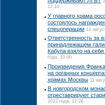
поддерживают ЛГБТ
1
12:10
У главного храма рос
состоялось награжде
спецоперации
12 авгус
Ответственность за в
принадлежащем тали
Кабула взяло на себ
года, 10:00
Произведения Франка
на органных концерта
храмах Москвы
11 авг
В новгородском монас
отреставрируют стар
2022 года, 17:26