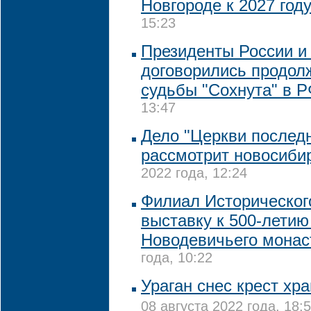
Новгороде к 2027 год
15:23
Президенты России и
договорились продол
судьбы "Сохнута" в 
13:47
Дело "Церкви последн
рассмотрит новосиби
2022 года, 12:24
Филиал Историческог
выставку к 500-летию
Новодевичьего мона
года, 10:22
Ураган снес крест хр
08 августа 2022 года, 18: