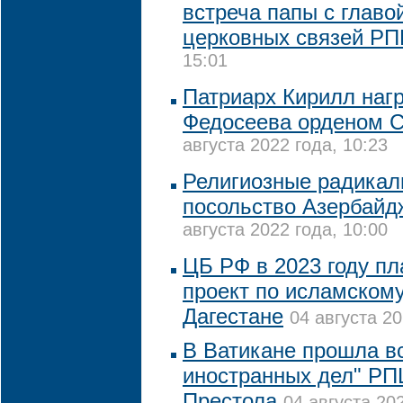
встреча папы с глав
церковных связей Р
15:01
Патриарх Кирилл наг
Федосеева орденом С
августа 2022 года, 10:23
Религиозные радикал
посольство Азербайд
августа 2022 года, 10:00
ЦБ РФ в 2023 году пл
проект по исламскому
Дагестане
04 августа 20
В Ватикане прошла в
иностранных дел" РП
Престола
04 августа 202