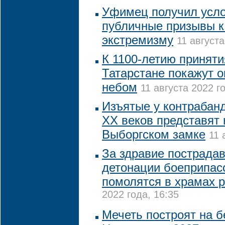
Уфимец получил усло
публичные призывы к
экстремизму
11 августа
К 1100-летию приняти
Татарстане покажут 
небом
11 августа 2022 го
Изъятые у контрабанд
XX веков представят 
Выборгском замке
11 
За здравие пострада
детонации боеприпас
помолятся в храмах 
2022 года, 16:35
Мечеть построят на 