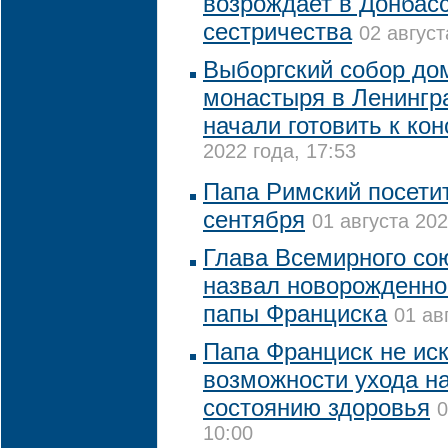
возрождает в Донбасс
сестричества
02 август
Выборгский собор до
монастыря в Ленингр
начали готовить к ко
2022 года, 17:53
Папа Римский посетит
сентября
01 августа 202
Глава Всемирного со
назвал новорожденног
папы Франциска
01 ав
Папа Франциск не ис
возможности ухода на
состоянию здоровья
0
10:00