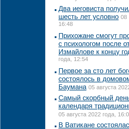
Два иеговиста получи
шесть лет условно
08 
16:48
Прихожане смогут пр
с психологом после о
Измайлове к концу го
года, 12:54
Первое за сто лет бо
состоялось в домово
Баумана
05 августа 202
Самый скорбный день
календаря традицион
05 августа 2022 года, 16:
В Ватикане состояла