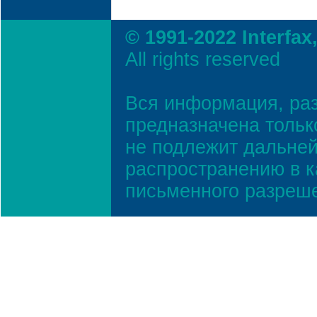
© 1991-2022 Interfax
All rights reserved
Вся информация, ра
предназначена тольк
не подлежит дальней
распространению в к
письменного разреш