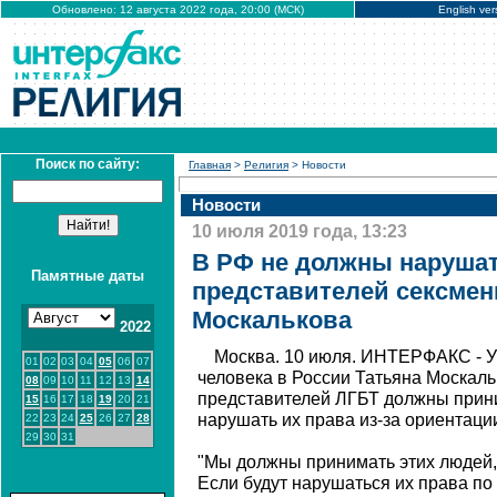
Обновлено: 12 августа 2022 года, 20:00 (МСК)
English ver
Поиск по сайту:
Главная
>
Религия
> Новости
Новости
10 июля 2019 года, 13:23
В РФ не должны нарушат
Памятные даты
представителей сексмен
Москалькова
2022
Москва. 10 июля. ИНТЕРФАКС - 
01
02
03
04
05
06
07
человека в России Татьяна Москаль
08
09
10
11
12
13
14
представителей ЛГБТ должны прини
15
16
17
18
19
20
21
нарушать их права из-за ориентаци
22
23
24
25
26
27
28
29
30
31
"Мы должны принимать этих людей,
Если будут нарушаться их права по 