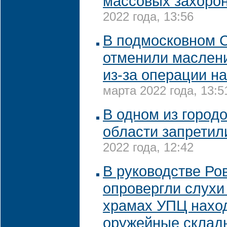
массовых захоро
2022 года, 13:56
В подмосковном 
отменили маслен
из-за операции н
марта 2022 года, 13:5
В одном из город
области запрети
2022 года, 12:42
В руководстве Ро
опровергли слухи 
храмах УПЦ нахо
оружейные склад