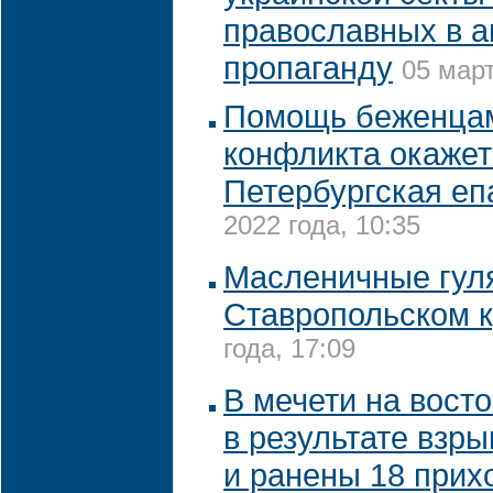
православных в 
пропаганду
05 март
Помощь беженцам
конфликта окажет
Петербургская еп
2022 года, 10:35
Масленичные гул
Ставропольском 
года, 17:09
В мечети на вост
в результате взры
и ранены 18 прих