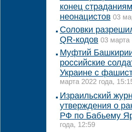
конец страданиям
неонацистов
03 ма
Соловки разреши
QR-кодов
03 марта 
Муфтий Башкирии 
российские солда
Украине с фашист
марта 2022 года, 15:1
Израильский журн
утверждения о ра
РФ по Бабьему Я
года, 12:59