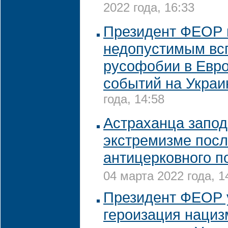
2022 года, 16:33
Президент ФЕОР 
недопустимым вс
русофобии в Евро
событий на Украи
года, 14:58
Астраханца запод
экстремизме пос
антицерковного п
04 марта 2022 года, 1
Президент ФЕОР у
героизация нациз