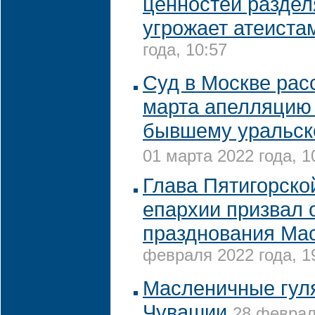
ценностей раздел
угрожает атеиста
года, 10:57
Суд в Москве рас
марта апелляцию 
бывшему уральск
01 марта 2022 года, 1
Глава Пятигорско
епархии призвал о
празднования Ма
февраля 2022 года, 1
Масленичные гуля
Чувашии
28 феврал