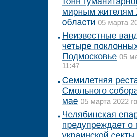
тонн гуманитарн
мирным жителям 
области
05 марта 20
Неизвестные ван
четыре поклонных
Подмосковье
05 ма
11:47
Семилетняя рест
Смольного собора
мае
05 марта 2022 го
Челябинская епа
предупреждает о 
украинской секты