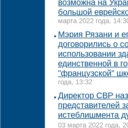
возможна на Украи
большой еврейск
марта 2022 года, 14:3
Мэрия Рязани и е
договорились о с
использовании зд
единственной в г
"французской" ш
года, 13:32
Директор СВР на
представителей з
истеблишмента д
03 марта 2022 года, 2