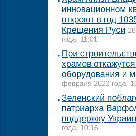
инновационном к
откроют в год 103
Крещения Руси
28
года, 11:01
При строительств
храмов откажутся
оборудования и 
февраля 2022 года, 1
Зеленский побла
патриарха Варфо
поддержку Украи
года, 10:16