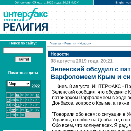
Обновлено: 05 марта 2022 года, 20:33 (МСК)
English ver
Поиск по сайту:
Главная
>
Религия
> Новости
Новости
08 августа 2019 года, 20:21
Зеленский обсудил с па
Памятные даты
Варфоломеем Крым и си
2022
Киев. 8 августа. ИНТЕРФАКС - П
Зеленский сообщил, что обсудил с 
01
02
03
04
05
06
патриархом Варфоломеем в ходе вс
07
08
09
10
11
12
13
Донбассе, вопрос о Крыме, а также 
14
15
16
17
18
19
20
21
22
23
24
25
26
27
"Говорили обо всем: о ситуации в 
28
29
30
31
Украины, о войне на Донбассе, о в
Обо всем, что волнует всех. Я рад, 
поддержка не только на политическо