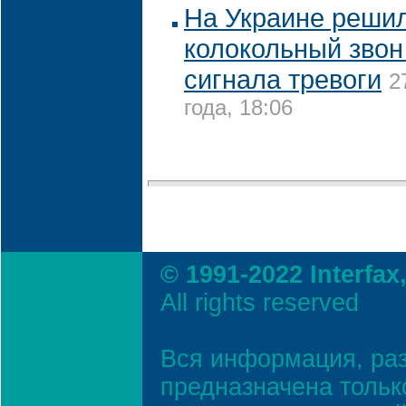
На Украине решил
колокольный звон
сигнала тревоги
2
года, 18:06
© 1991-2022 Interfax
All rights reserved
Вся информация, ра
предназначена тольк