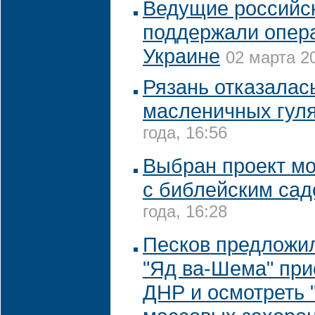
Ведущие российс
поддержали опер
Украине
02 марта 20
Рязань отказалась
масленичных гул
года, 16:56
Выбран проект мо
с библейским са
года, 16:28
Песков предложи
"Яд ва-Шема" при
ДНР и осмотреть 