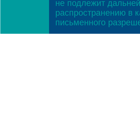
не подлежит дальней
распространению в к
письменного разреш