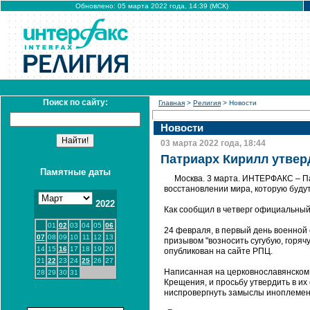
Обновлено: 05 марта 2022 года, 14:39 (МСК)
Поиск по сайту:
Главная
>
Религия
> Новости
Новости
03 марта 2022 года, 18:44
Патриарх Кирилл утвер
Памятные даты
Москва. 3 марта. ИНТЕРФАКС – П
восстановлении мира, которую будут
2022
Как сообщил в четверг официальный
01
02
03
04
05
06
24 февраля, в первый день военной 
07
08
09
10
11
12
13
призывом "возносить сугубую, горяч
14
15
16
17
18
19
20
опубликован на сайте РПЦ.
21
22
23
24
25
26
27
Написанная на церковнославянском 
28
29
30
31
Крещения, и просьбу утвердить в их
ниспровергнуть замыслы иноплеменн