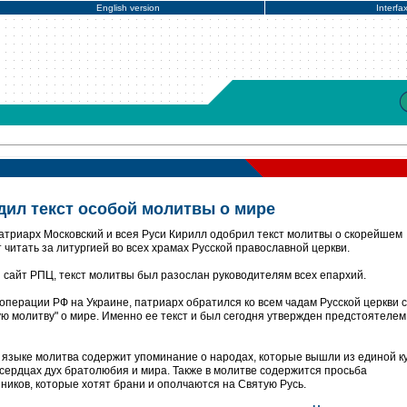
English version
Interfa
дил текст особой молитвы о мире
атриарх Московский и всея Руси Кирилл одобрил текст молитвы о скорейшем
 читать за литургией во всех храмах Русской православной церкви.
 сайт РПЦ, текст молитвы был разослан руководителям всех епархий.
операции РФ на Украине, патриарх обратился ко всем чадам Русской церкви с
ую молитву" о мире. Именно ее текст и был сегодня утвержден предстоятелем
языке молитва содержит упоминание о народах, которые вышли из единой к
 сердцах дух братолюбия и мира. Также в молитве содержится просьба
иков, которые хотят брани и ополчаются на Святую Русь.