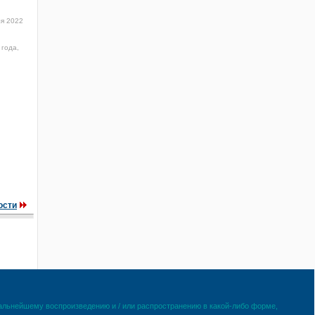
я 2022
 года,
ости
дальнейшему воспроизведению и / или распространению в какой-либо форме,