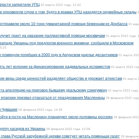
области запретили УПЦ
02 марта 2022 года, 12:42
и опровергли слухи о том, будто в храмах УПЦ находятся оружейные склады
 отправили около 10 тонн гуманитарной помощи беженцам из Донбасса
01 мар
лучит грант на оказание паллиативной помощи москвичам
01 марта 2022 года, 
западе Украины под предлогом военного времени, сообщили в Московском
15:25
о помянули погибших в 2000 году в Аргунском ущелье десантников
01 марта 20
ять лет колонии за финансирование радикальных исламистов
01 марта 2022 год
ние веры среди ценностей разделяет общество и угрожает атеистам
01 марта 
рта апелляцию на приговор бывшему уральскому схиигумену
01 марта 2022 года,
й епархии призвал отказаться от празднования Масленицы
28 февраля 2022 года
в Чувашии
28 февраля 2022 года, 14:35
ойти в гости на Масленицу планируют около половины россиян
28 февраля 2022
уппу хасидов из Украины
28 февраля 2022 года, 12:06
 глава Русской зарубежной церкви советует читать поменьше газет
28 февраля