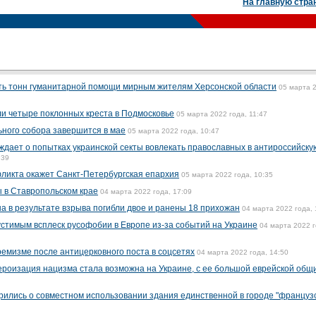
На главную стра
ть тонн гуманитарной помощи мирным жителям Херсонской области
05 марта 
и четыре поклонных креста в Подмосковье
05 марта 2022 года, 11:47
ного собора завершится в мае
05 марта 2022 года, 10:47
дает о попытках украинской секты вовлекать православных в антироссийску
:39
ликта окажет Санкт-Петербургская епархия
05 марта 2022 года, 10:35
 в Ставропольском крае
04 марта 2022 года, 17:09
а в результате взрыва погибли двое и ранены 18 прихожан
04 марта 2022 года, 
тимым всплеск русофобии в Европе из-за событий на Украине
04 марта 2022 г
ремизме после антицерковного поста в соцсетях
04 марта 2022 года, 14:50
ероизация нацизма стала возможна на Украине, с ее большой еврейской общ
рились о совместном использовании здания единственной в городе "француз