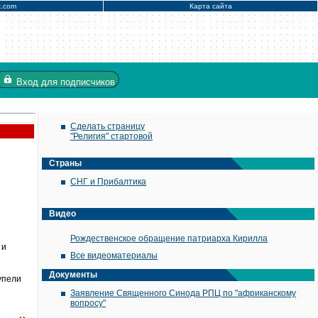
x.com
Карта сайта
Вход
для подписчиков
Сделать страницу
"Религия" стартовой
Страны
СНГ и Прибалтика
Видео
Рождественское обращение патриарха Кирилла
 и
Все видеоматериалы
Документы
упели
Заявление Священного Синода РПЦ по "африканскому
вопросу"