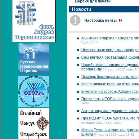
Версия для печати
Новости
Настройка ленты
Крымская епархия передала пя
года, 14:39
Неизвестные вандалы повредил
Семилетняя реставрация Смоль
Челябинская епархия предупреж
пропаганду
05 марта 2022 года, 10
Помощь беженцам из зоны конф
Масленичные гуляния отменены
В мечети на востоке Афганистан
Президент ФЕОР назвал недопус
14:58
Астраханца заподозрили в экст
Президент ФЕОР удивлен, что г
04 марта 2022 года, 14:30
Мэрия Рязани и епархия догово
школы
04 марта 2022 года, 13:32