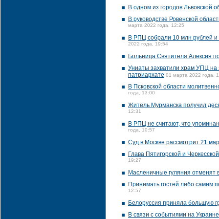
В одном из городов Львовской 
В руководстве Ровенской област
марта 2022 года, 12:25
В РПЦ собрали 10 млн рублей и
2022 года, 19:54
Больница Святителя Алексия по
Униаты захватили храм УПЦ на 
патриархате
01 марта 2022 года, 
В Псковской области молитвенн
года, 13:00
Житель Мурманска получил дес
12:31
В РПЦ не считают, что упомина
года, 10:57
Суд в Москве рассмотрит 21 ма
Глава Пятигорской и Черкесско
19:27
Масленичные гуляния отменят 
Принимать гостей либо самим п
12:57
Белоруссия приняла большую гр
В связи с событиями на Украине