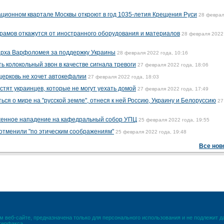
ционном квартале Москвы откроют в год 1035-летия Крещения Руси
28 феврал
храмов откажутся от иностранного оборудования и материалов
28 февраля 2022
арха Варфоломея за поддержку Украины
28 февраля 2022 года, 10:16
 колокольный звон в качестве сигнала тревоги
27 февраля 2022 года, 18:06
церковь не хочет автокефалии
27 февраля 2022 года, 18:03
тят украинцев, которые не могут уехать домой
27 февраля 2022 года, 17:49
ся о мире на "русской земле", отнеся к ней Россию, Украину и Белоруссию
27
женное нападение на кафедральный собор УПЦ
25 февраля 2022 года, 19:55
отменили "по этическим соображениям"
25 февраля 2022 года, 19:48
Все нов
 веб-сайте, предназначена только для персонального использования и не подлежит 
терфакса.