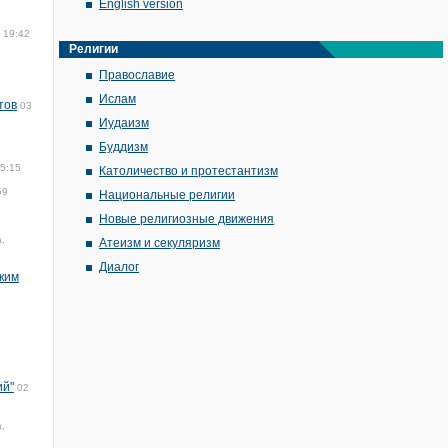
English version
 19:42
Религии
Православие
Ислам
тов
03
Иудаизм
Буддизм
15:15
Католичество и протестантизм
59
Национальные религии
Новые религиозные движения
,
Атеизм и секуляризм
Диалог
ским
ий"
02
,