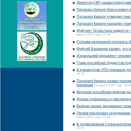
Директор СВР назвал представ
Патриарх Кирилл благословил с
Патриарх Кирилл утвердил текс
Патриарх Кирилл наградил глав
Муфтият Татарстана надеется, 
марта 2022 года, 16:56
Соловки разрешили посещать б
Муфтий Башкирии заявил, что р
Израильский журналист опровер
Глава российских буддистов по
В руководстве УПЦ призвали ду
10:23
Патриарх Кирилл назвал грехом
причинам
03 марта 2022 года, 10:0
Ведущие российские муфтии по
Рязань отказалась от масленич
Выбран проект московского хра
Песков предложил сотрудникам 
марта 2022 года, 13:56
В подмосковном Солнечногорске
13:51