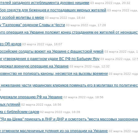
ителей западного истеблишмента духовно нищими
03 марта 2022 года, 20:32
бор средств для беженцев и пострадавших мирных жителей
03 марта 2022 года,
т особой молитвы о мире
03 марта 2022 года, 18:44
у "Газпрома" орденом Славы и Чести
03 марта 2022 года, 17:28
что операция на Украине положит конец страданиям ее жителей от неонацис
ез QR-кодов
03 марта 2022 года, 16:07
оссийские солдаты воюют на Украине с фашистской чумой
03 марта 2022 года, 
г утверждения о ракетном ударе ВС РФ по Бабьему Яру
03 марта 2022 года, 12:
ддержал военную операцию на Украине
03 марта 2022 года, 12:32
ховенство не попирать каноны, несмотря на вызовы времени
03 марта 2022 года
 нежелание части украинских клириков поминать его в молитвах по политиче
0
ддержали операцию РФ на Украине
02 марта 2022 года, 18:56
ных гуляний
02 марта 2022 года, 16:56
ма с библейским садом
02 марта 2022 года, 16:28
"Яд ва-Шема" приехать в ЛНР и ДНР и осмотреть "места массовых захоронен
 отменили масленичные гуляния из-за операции на Украине
02 марта 2022 года