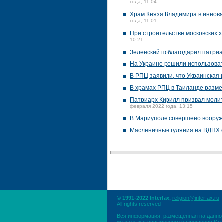
года, 11:04
Храм Князя Владимира в иннова
года, 11:01
При строительстве московских 
10:21
Зеленский поблагодарил патри
На Украине решили использовать
В РПЦ заявили, что Украинская 
В храмах РПЦ в Таиланде размес
Патриарх Кирилл призвал молить
февраля 2022 года, 13:15
В Мариуполе совершено воору
Масленичные гуляния на ВДНХ 
© 1991-2022 Interfax,
religion@interfax.ru
All rights reserved
Вся информация, размещенная на данном
иначе как с письменного разрешения Ин