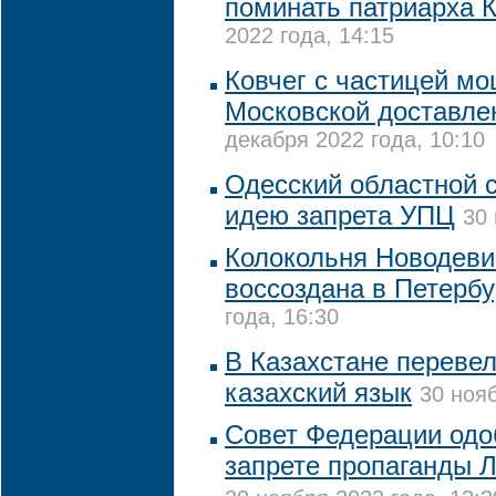
поминать патриарха 
2022 года, 14:15
Ковчег с частицей м
Московской доставле
декабря 2022 года, 10:10
Одесский областной 
идею запрета УПЦ
30 
Колокольня Новодеви
воссоздана в Петербу
года, 16:30
В Казахстане переве
казахский язык
30 нояб
Совет Федерации одо
запрете пропаганды 