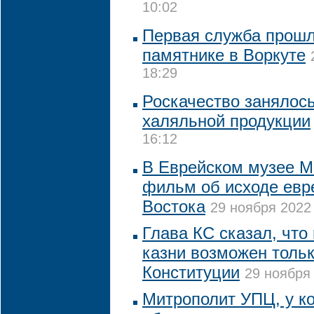
10:02
Первая служба прошл
памятнике в Воркуте
18:29
Роскачество занялос
халяльной продукции
16:12
В Еврейском музее М
фильм об исходе евр
Востока
29 ноября 2022 
Глава КС сказал, что
казни возможен толь
Конституции
29 ноября 
Митрополит УПЦ, у к