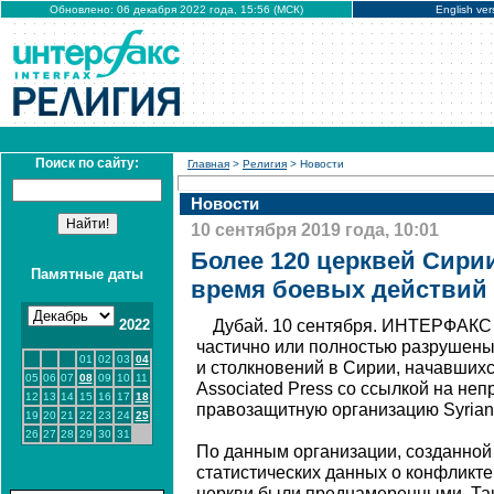
Обновлено: 06 декабря 2022 года, 15:56 (МСК)
English ver
Поиск по сайту:
Главная
>
Религия
> Новости
Новости
10 сентября 2019 года, 10:01
Более 120 церквей Сири
Памятные даты
время боевых действий с
2022
Дубай. 10 сентября. ИНТЕРФАКС 
частично или полностью разрушены
01
02
03
04
и столкновений в Сирии, начавшихся
05
06
07
08
09
10
11
Associated Press со ссылкой на не
12
13
14
15
16
17
18
правозащитную организацию Syrian 
19
20
21
22
23
24
25
26
27
28
29
30
31
По данным организации, созданной 
статистических данных о конфликте 
церкви были преднамеренными. Так,