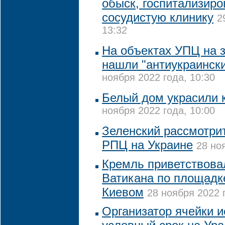
обыск, госпитализиро
сосудистую клинику
2
13:32
На объектах УПЦ на 
нашли "антиукраинск
ноября 2022 года, 10:30
Белый дом украсили 
ноября 2022 года, 10:00
Зеленский рассмотрит
РПЦ на Украине
28 но
Кремль приветствова
Ватикана по площадк
Киевом
28 ноября 2022 
Организатор ячейки и