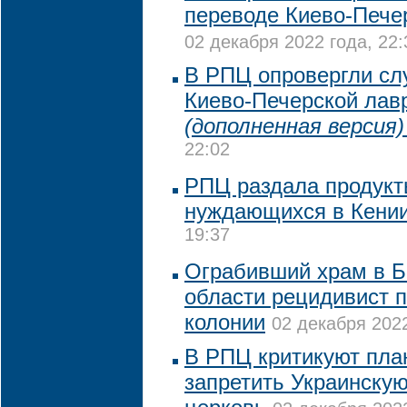
переводе Киево-Пече
02 декабря 2022 года, 22:
В РПЦ опровергли сл
Киево-Печерской лав
(дополненная версия)
22:02
РПЦ раздала продукт
нуждающихся в Кени
19:37
Ограбивший храм в Б
области рецидивист п
колонии
02 декабря 2022
В РПЦ критикуют пла
запретить Украинску