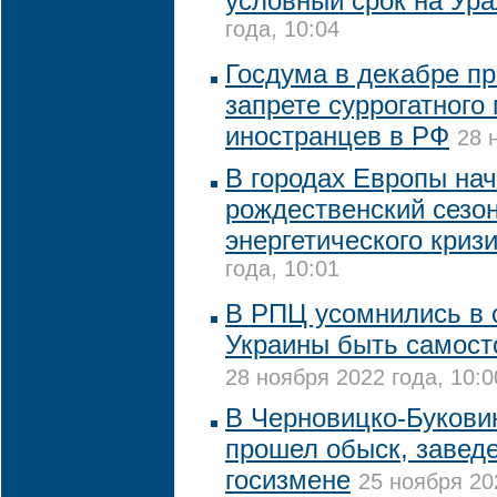
условный срок на Ур
года, 10:04
Госдума в декабре пр
запрете суррогатного
иностранцев в РФ
28 
В городах Европы на
рождественский сезо
энергетического криз
года, 10:01
В РПЦ усомнились в 
Украины быть самост
28 ноября 2022 года, 10:0
В Черновицко-Букови
прошел обыск, заведе
госизмене
25 ноября 20