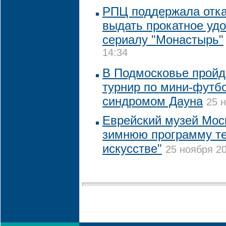
РПЦ поддержала отка
выдать прокатное уд
сериалу "Монастырь"
14:34
В Подмосковье пройд
турнир по мини-футб
синдромом Дауна
25 н
Еврейский музей Мос
зимнюю программу т
искусстве"
25 ноября 20