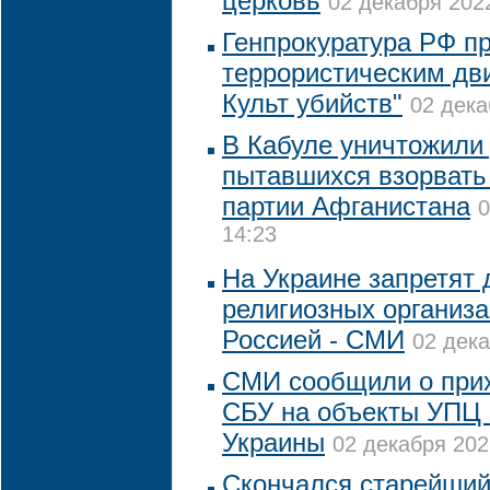
церковь
02 декабря 2022
Генпрокуратура РФ пр
террористическим дв
Культ убийств"
02 дека
В Кабуле уничтожили 
пытавшихся взорвать
партии Афганистана
0
14:23
На Украине запретят 
религиозных организа
Россией - СМИ
02 дека
СМИ сообщили о прих
СБУ на объекты УПЦ 
Украины
02 декабря 202
Скончался старейши