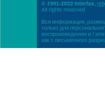
© 1991-2022 Interfax,
rel
All rights reserved
Вся информация, размещ
только для персонально
воспроизведению и / ил
как с письменного разр