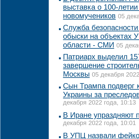
выставка о 100-летии
новомучеников
05 дек
Служба безопасности
обыски на объектах 
области - СМИ
05 дека
Патриарх выделил 15
завершение строител
Москвы
05 декабря 2022
Сын Трампа подверг 
Украины за преследо
декабря 2022 года, 10:13
В Иране упраздняют 
декабря 2022 года, 10:01
В УПЦ назвали фейк