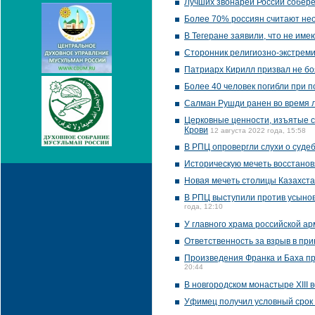
Лучших звонарей России собере
Более 70% россиян считают не
В Тегеране заявили, что не им
Сторонник религиозно-экстреми
Патриарх Кирилл призвал не бо
Более 40 человек погибли при п
Салман Рушди ранен во время 
Церковные ценности, изъятые ст
Крови
12 августа 2022 года, 15:58
В РПЦ опровергли слухи о суде
Историческую мечеть восстанов
Новая мечеть столицы Казахста
В РПЦ выступили против усынов
года, 12:10
У главного храма российской а
Ответственность за взрыв в п
Произведения Франка и Баха пр
20:44
В новгородском монастыре XIII
Уфимец получил условный срок 