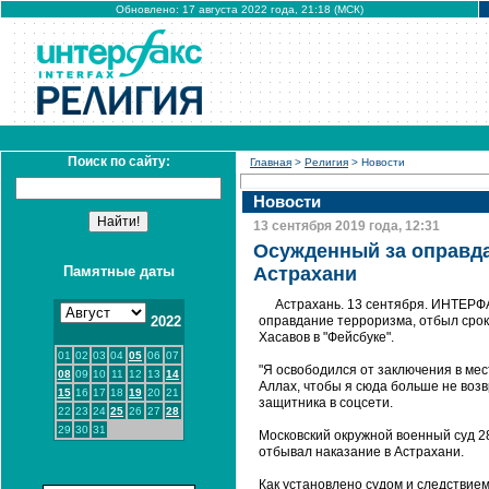
Обновлено: 17 августа 2022 года, 21:18 (МСК)
Поиск по сайту:
Главная
>
Религия
> Новости
Новости
13 сентября 2019 года, 12:31
Осужденный за оправда
Памятные даты
Астрахани
Астрахань. 13 сентября. ИНТЕРФА
2022
оправдание терроризма, отбыл срок 
Хасавов в "Фейсбуке".
01
02
03
04
05
06
07
"Я освободился от заключения в мес
08
09
10
11
12
13
14
Аллах, чтобы я сюда больше не возв
15
16
17
18
19
20
21
защитника в соцсети.
22
23
24
25
26
27
28
29
30
31
Московский окружной военный суд 2
отбывал наказание в Астрахани.
Как установлено судом и следствием