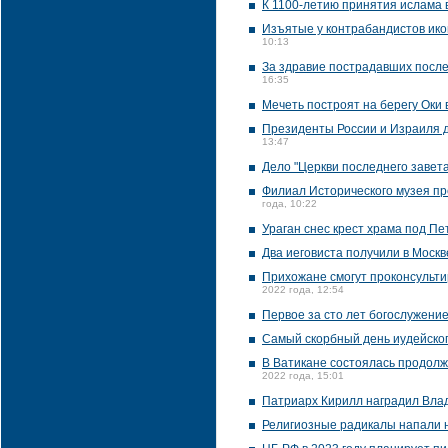
К 1100-летию принятия ислама 
Изъятые у контрабандистов икон
10:13
За здравие пострадавших после
16:35
Мечеть построят на берегу Оки 
Президенты России и Израиля д
13:47
Дело "Церкви последнего завет
Филиал Исторического музея пр
года, 10:22
Ураган снес крест храма под П
Два иеговиста получили в Москв
Прихожане смогут проконсультир
2022 года, 12:54
Первое за сто лет богослужени
Самый скорбный день иудейско
В Ватикане состоялась продолж
2022 года, 15:01
Патриарх Кирилл наградил Вла
Религиозные радикалы напали 