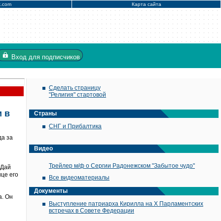
x.com
Карта сайта
Вход
для подписчиков
Сделать страницу
"Религия" стартовой
 в
Страны
СНГ и Прибалтика
да за
Видео
Трейлер м/ф о Сергии Радонежском "Забытое чудо"
 Дай
ице его
Все видеоматериалы
Документы
а. Он
Выступление патриарха Кирилла на X Парламентских
встречах в Совете Федерации