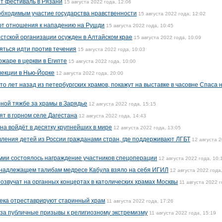
т фестиваль в Рязани
15 августа 2022 года, 12:06
обходимым участие государства нравственности
15 августа 2022 года, 12:02
еют отношения к нападению на Рушди
15 августа 2022 года, 10:45
стской организации осужден в Алтайском крае
15 августа 2022 года, 10:09
яться идти против течения
15 августа 2022 года, 10:03
ожаре в церкви в Египте
15 августа 2022 года, 10:00
лекции в Нью-Йорке
12 августа 2022 года, 20:00
о лет назад из петербургских храмов, покажут на выставке в часовне Спаса 
бной тяжбе за храмы в Зарядье
12 августа 2022 года, 15:15
ят в горном селе Дагестана
12 августа 2022 года, 14:43
на войдёт в десятку крупнейших в мире
12 августа 2022 года, 13:05
ления детей из России гражданами стран, где поддерживают ЛГБТ
12 августа 
рмии состоялось награждение участников спецоперации
12 августа 2022 года, 10:
ринадлежащем талибам медресе Кабула взяло на себя ИГИЛ
12 августа 2022 года
озвучат на органных концертах в католических храмах Москвы
11 августа 2022 г
 века отреставрируют старинный храм
11 августа 2022 года, 17:26
за публичные призывы к религиозному экстремизму
11 августа 2022 года, 15:19