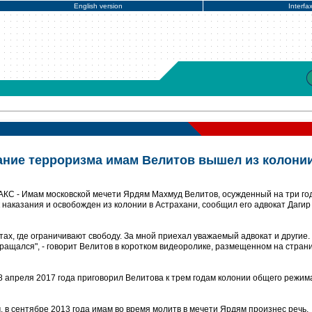
English version
Interfa
ние терроризма имам Велитов вышел из колонии
КС - Имам московской мечети Ярдям Махмуд Велитов, осужденный на три го
наказания и освобожден из колонии в Астрахани, сообщил его адвокат Дагир
тах, где ограничивают свободу. За мной приехал уважаемый адвокат и другие.
ращался", - говорит Велитов в коротком видеоролике, размещенном на стран
8 апреля 2017 года приговорил Велитова к трем годам колонии общего режим
, в сентябре 2013 года имам во время молитв в мечети Ярдям произнес речь,