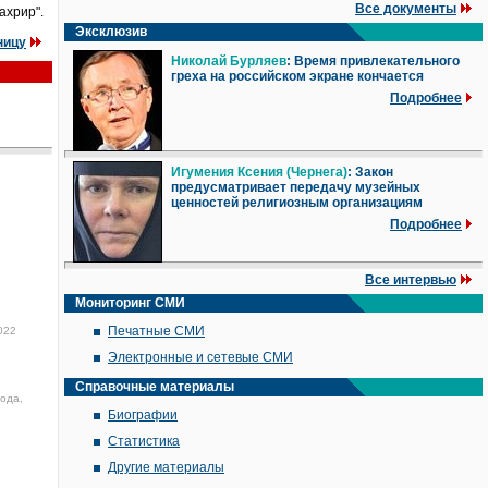
Все документы
ахрир".
Эксклюзив
ницу
Николай Бурляев
: Время привлекательного
греха на российском экране кончается
Подробнее
Игумения Ксения (Чернега)
: Закон
предусматривает передачу музейных
ценностей религиозным организациям
Подробнее
Все интервью
Мониторинг СМИ
Печатные СМИ
022
Электронные и сетевые СМИ
Справочные материалы
года,
Биографии
Статистика
Другие материалы