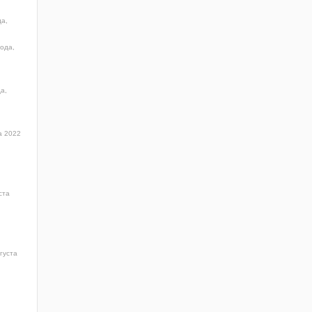
да,
года,
а,
а 2022
ста
густа