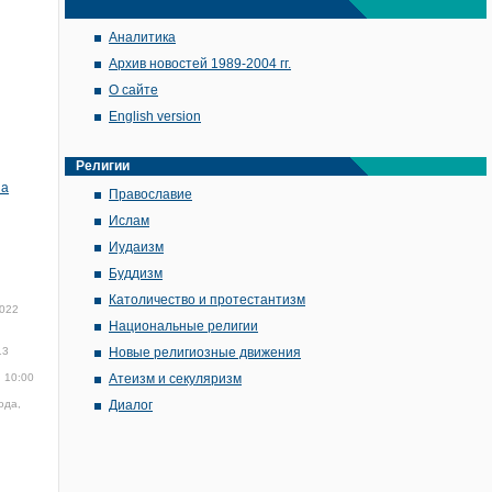
Аналитика
Архив новостей 1989-2004 гг.
О сайте
English version
Религии
на
Православие
Ислам
Иудаизм
Буддизм
Католичество и протестантизм
2022
Национальные религии
13
Новые религиозные движения
, 10:00
Атеизм и секуляризм
ода,
Диалог