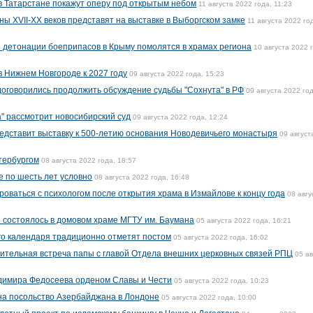
в Татарстане покажут оперу под открытым небом
11 августа 2022 года, 11:23
ы XVII-XX веков представят на выставке в Выборгском замке
11 августа 2022 го
 детонации боеприпасов в Крыму помолятся в храмах региона
10 августа 2022 
в Нижнем Новгороде к 2027 году
09 августа 2022 года, 15:23
оговорились продолжить обсуждение судьбы "Сохнута" в РФ
09 августа 2022 год
а" рассмотрит новосибирский суд
09 августа 2022 года, 12:24
едставит выставку к 500-летию основания Новодевичьего монастыря
09 август
етербургом
08 августа 2022 года, 18:57
е по шесть лет условно
08 августа 2022 года, 16:48
оваться с психологом после открытия храма в Измайлове к концу года
08 авгу
е состоялось в домовом храме МГТУ им. Баумана
05 августа 2022 года, 16:21
го календаря традиционно отметят постом
05 августа 2022 года, 16:02
ительная встреча папы с главой Отдела внешних церковных связей РПЦ
05 ав
димира Федосеева орденом Славы и Чести
05 августа 2022 года, 10:23
на посольство Азербайджана в Лондоне
05 августа 2022 года, 10:00