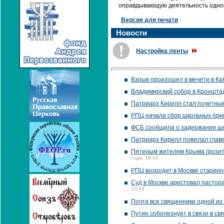
оправдывающую деятельность одного
Версия для печати
Новости
Настройка ленты
Взрыв произошел в мечети в Ка
Владимирский собор в Кронштад
Патриарх Кирилл стал почетны
РПЦ начала сбор школьных при
ФСБ сообщила о задержании ше
Патриарх Кирилл пожелал главе
Пятерым жителям Крыма грозит о
года, 19:02
РПЦ возродит в Москве старин
Суд в Москве арестовал пастор
13:28
Почти все священники одной из
Путин соболезнует в связи в св