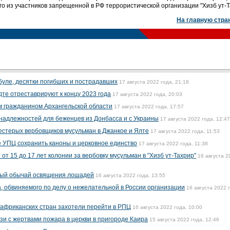
 из участников запрещенной в РФ террористической организации "Хизб ут-Т
На главную стра
буле, десятки погибших и пострадавших
17 августа 2022 года, 21:18
те отреставрируют к концу 2023 года
17 августа 2022 года, 20:03
м гражданином Архангельской области
17 августа 2022 года, 17:57
надлежностей для беженцев из Донбасса и с Украины
17 августа 2022 года, 12:47
стерых вербовщиков мусульман в Джанкое и Ялте
17 августа 2022 года, 11:53
 УПЦ сохранить каноны и церковное единство
17 августа 2022 года, 11:38
т 15 до 17 лет колонии за вербовку мусульман в "Хизб ут-Тахрир"
16 августа 2
ный обычай освящения лошадей
16 августа 2022 года, 13:55
а, обвиняемого по делу о нежелательной в России организации
16 августа 2022 
 африканских стран захотели перейти в РПЦ
16 августа 2022 года, 10:00
язи с жертвами пожара в церкви в пригороде Каира
15 августа 2022 года, 12:46