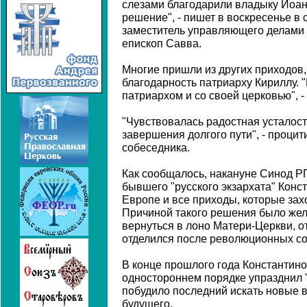
слезами благодарили владыку Иоан
решение", - пишет в воскресенье в
заместитель управляющего делами
епископ Савва.
Многие пришли из других приходов,
благодарность патриарху Кириллу. 
патриархом и со своей церковью", -
"Чувствовалась радостная усталост
завершения долгого пути", - проци
собеседника.
Как сообщалось, накануне Синод РП
бывшего "русского экзархата" Конс
Европе и все приходы, которые зах
Причиной такого решения было же
вернуться в лоно Матери-Церкви, о
отделился после революционных со
В конце прошлого года Константин
одностороннем порядке упразднил "
побудило последний искать новые 
будущего.