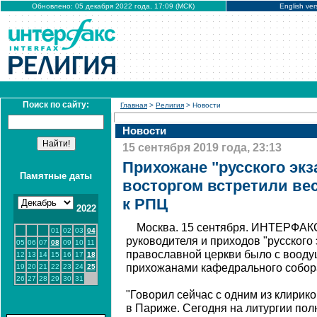
Обновлено: 05 декабря 2022 года, 17:09 (МСК)
English ver
Поиск по сайту:
Главная
>
Религия
> Новости
Новости
15 сентября 2019 года, 23:13
Прихожане "русского экз
Памятные даты
восторгом встретили ве
к РПЦ
2022
Москва. 15 сентября. ИНТЕРФАКС
01
02
03
04
руководителя и приходов "русского 
05
06
07
08
09
10
11
православной церкви было с воод
12
13
14
15
16
17
18
прихожанами кафедрального собора
19
20
21
22
23
24
25
26
27
28
29
30
31
"Говорил сейчас с одним из клирик
в Париже. Сегодня на литургии пол