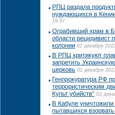
РПЦ раздала продукт
нуждающихся в Кени
19:37
Ограбивший храм в Б
области рецидивист п
колонии
02 декабря 2022
В РПЦ критикуют пла
запретить Украинску
церковь
02 декабря 2022
Генпрокуратура РФ пр
террористическим дв
Культ убийств"
02 дека
В Кабуле уничтожили 
пытавшихся взорвать