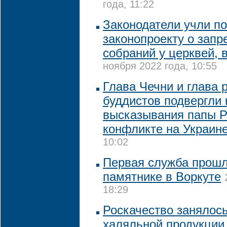
года, 11:22
Законодатели учли п
законопроекту о запр
собраний у церквей, 
ноября 2022 года, 10:55
Глава Чечни и глава 
буддистов подвергли 
высказывания папы Р
конфликте на Украин
10:02
Первая служба прошл
памятнике в Воркуте
18:29
Роскачество занялос
халяльной продукции