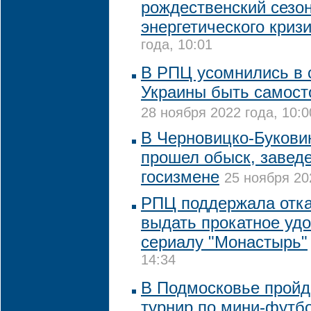
рождественский сезо
энергетического криз
года, 10:01
В РПЦ усомнились в 
Украины быть самост
28 ноября 2022 года, 10:0
В Черновицко-Букови
прошел обыск, заведе
госизмене
25 ноября 20
РПЦ поддержала отка
выдать прокатное уд
сериалу "Монастырь"
14:34
В Подмосковье пройд
турнир по мини-футб