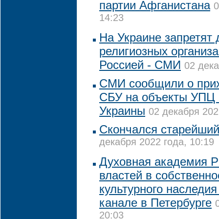
партии Афганистана
0
14:23
На Украине запретят 
религиозных организа
Россией - СМИ
02 дека
СМИ сообщили о прих
СБУ на объекты УПЦ 
Украины
02 декабря 202
Скончался старейши
декабря 2022 года, 10:19
Духовная академия Р
властей в собственно
культурного наследи
канале в Петербурге
20:03