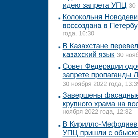
идею запрета УПЦ
30 
Колокольня Новодеви
воссоздана в Петербу
года, 16:30
В Казахстане переве
казахский язык
30 нояб
Совет Федерации одо
запрете пропаганды 
30 ноября 2022 года, 13:3
Завершены фасадные
крупного храма на во
ноября 2022 года, 12:32
В Кирилло-Мефодиев
УПЦ пришли с обыск