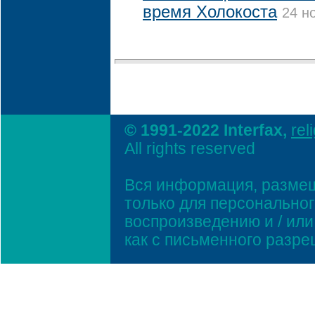
время Холокоста
24 н
© 1991-2022 Interfax,
rel
All rights reserved
Вся информация, размещ
только для персонально
воспроизведению и / ил
как с письменного разр