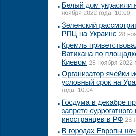
Белый дом украсили 
ноября 2022 года, 10:00
Зеленский рассмотрит
РПЦ на Украине
28 но
Кремль приветствова
Ватикана по площадк
Киевом
28 ноября 2022 
Организатор ячейки и
условный срок на Ур
года, 10:04
Госдума в декабре пр
запрете суррогатного
иностранцев в РФ
28 
В городах Европы на