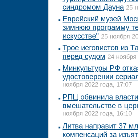
синдромом Дауна
25 н
Еврейский музей Мос
зимнюю программу т
искусстве"
25 ноября 20
Трое иеговистов из Т
перед судом
24 ноября 
Минкультуры РФ отка
удостоверении сериа
ноября 2022 года, 17:07
РПЦ обвинила власти
вмешательстве в цер
ноября 2022 года, 16:10
Литва направит 37 мл
компенсаций за изъя