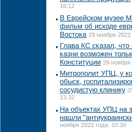
16:12
В Еврейском музее М
фильм об исходе евр
Востока
29 ноября 2022 
Глава КС сказал, что
казни возможен толь
Конституции
29 ноября 
Митрополит УПЦ, у к
обыск, госпитализиро
сосудистую клинику
2
13:32
На объектах УПЦ на 
нашли "антиукраинск
ноября 2022 года, 10:30