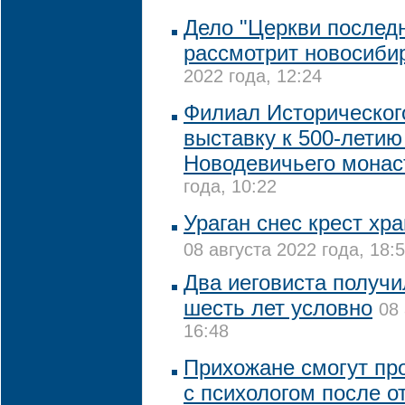
Дело "Церкви последн
рассмотрит новосиби
2022 года, 12:24
Филиал Историческог
выставку к 500-летию
Новодевичьего мона
года, 10:22
Ураган снес крест хр
08 августа 2022 года, 18:
Два иеговиста получи
шесть лет условно
08 
16:48
Прихожане смогут пр
с психологом после о