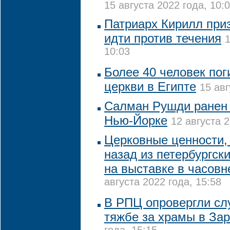
15 августа 2022 года, 10:
Патриарх Кирилл при
идти против течения
1
10:03
Более 40 человек пог
церкви в Египте
15 авг
Салман Рушди ранен 
Нью-Йорке
12 августа 2
Церковные ценности, 
назад из петербургск
на выставке в часовн
августа 2022 года, 15:58
В РПЦ опровергли сл
тяжбе за храмы в За