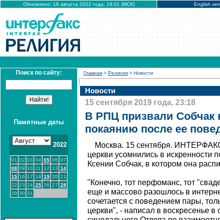
Обновлено: 18 августа 2022 года, 18:01 (МСК)
English ver
Поиск по сайту:
Главная
>
Религия
> Новости
Новости
15 сентября 2019 года, 23:18
В РПЦ призвали Собчак 
Памятные даты
покаянию после ее пове
2022
Москва. 15 сентября. ИНТЕРФАКС
церкви усомнились в искренности п
01
02
03
04
05
06
07
Ксении Собчак, в котором она расп
08
09
10
11
12
13
14
15
16
17
18
19
20
21
"Конечно, тот перфоманс, тот "свад
22
23
24
25
26
27
28
еще и массово разошлось в интерне
29
30
31
сочетается с поведением пары, тол
церкви", - написал в воскресенье в
синодального Отдела по взаимоот