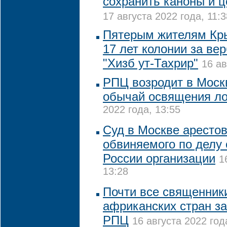
сохранить каноны и ц
17 августа 2022 года, 11:3
Пятерым жителям Кры
17 лет колонии за ве
"Хизб ут-Тахрир"
16 ав
РПЦ возродит в Моск
обычай освящения л
2022 года, 13:55
Суд в Москве арестов
обвиняемого по делу 
России организации
1
13:28
Почти все священники
африканских стран за
РПЦ
16 августа 2022 год