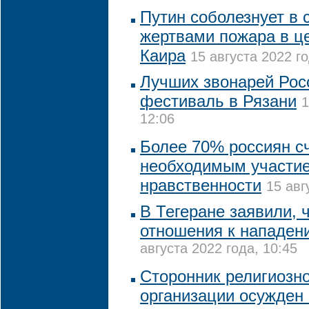
Путин соболезнует в с
жертвами пожара в це
Каира
15 августа 2022 го
Лучших звонарей Рос
фестиваль в Рязани
1
12:06
Более 70% россиян с
необходимым участие
нравственности
15 авг
В Тегеране заявили, 
отношения к нападен
августа 2022 года, 10:45
Сторонник религиозн
организации осужден 