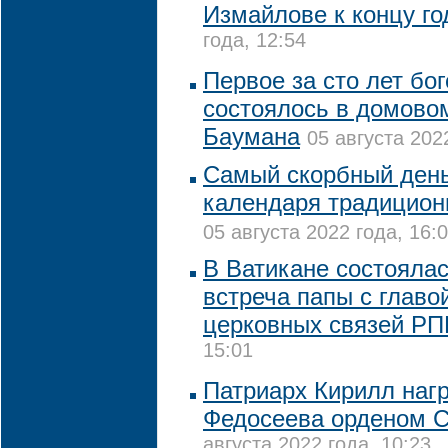
Измайлове к концу го
года, 12:54
Первое за сто лет бо
состоялось в домово
Баумана
05 августа 202
Самый скорбный день
календаря традицион
05 августа 2022 года, 16:
В Ватикане состояла
встреча папы с глав
церковных связей Р
15:01
Патриарх Кирилл наг
Федосеева орденом С
августа 2022 года, 10:23