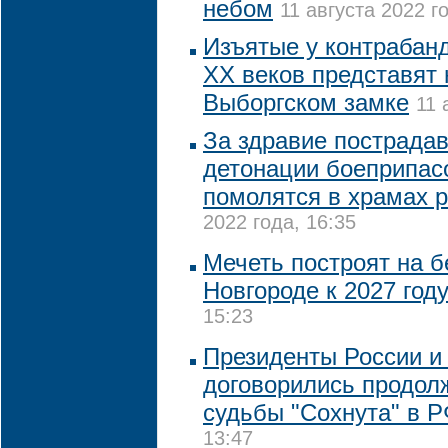
небом
11 августа 2022 го
Изъятые у контрабанд
XX веков представят 
Выборгском замке
11 
За здравие пострада
детонации боеприпас
помолятся в храмах 
2022 года, 16:35
Мечеть построят на 
Новгороде к 2027 год
15:23
Президенты России и
договорились продол
судьбы "Сохнута" в 
13:47