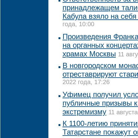
принадлежащем тали
Кабула взяло на себ
года, 10:00
Произведения Франка
на органных концерта
храмах Москвы
11 авг
В новгородском монас
отреставрируют стар
2022 года, 17:26
Уфимец получил усло
публичные призывы к
экстремизму
11 августа
К 1100-летию приняти
Татарстане покажут 