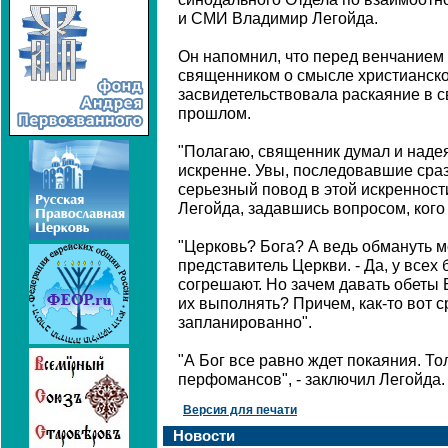
и СМИ Владимир Легойда.
Он напомнил, что перед венчанием
священником о смысле христианско
засвидетельствовала раскаяние в с
прошлом.
"Полагаю, священник думал и надея
искренне. Увы, последовавшие сраз
серьезный повод в этой искренности
Легойда, задавшись вопросом, кого
"Церковь? Бога? А ведь обмануть мо
представитель Церкви. - Да, у всех
согрешают. Но зачем давать обеты 
их выполнять? Причем, как-то вот ср
запланированно".
"А Бог все равно ждет покаяния. То
перфомансов", - заключил Легойда.
Версия для печати
Новости