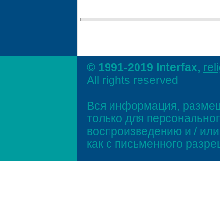
© 1991-2019 Interfax,
rel
All rights reserved
Вся информация, размещ
только для персонально
воспроизведению и / ил
как с письменного разр