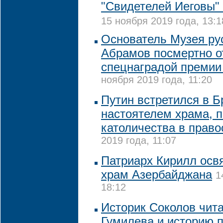
"Свидетелей Иеговы" 
15 ноября 2019 года, 13:1
Основатель Музея ру
Абрамов посмертно о
спецнаградой премии
ноября 2019 года, 11:20
Путин встретился в Б
настоятелем храма, 
католичества в прав
2019 года, 11:07
Патриарх Кирилл осв
храм Азербайджана
1
18:12
Историк Соколов чит
Гумилева и историю 