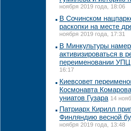
ноября 2019 года, 18:06
В Сочинском нацпарк
раскопки на месте др
ноября 2019 года, 17:31
В Минкультуры наме
активизироваться в р
переименовании УПЦ
16:17
Киевсовет переимено
Космонавта Комарова
униатов Гузара
14 нояб
Патриарх Кирилл при
Финляндию весной бу
ноября 2019 года, 13:48