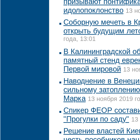
призывают понтифика
идолопоклонство
13 н
Соборную мечеть в К
открыть будущим лет
года, 13:01
В Калининградской об
памятный стенд еврею
Первой мировой
13 но
Наводнение в Венеци
сильному затоплению
Марка
13 ноября 2019 го
Спикер ФЕОР состави
"Прогулки по саду"
13
Решение властей Кие
честь пособников на