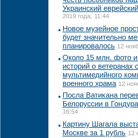
Украинский еврейский
2019 года, 11:44
Новое музейное прос
будет значительно м
планировалось
12 ноя
Около 15 млн. фото 
историй о ветеранах 
мультимедийного ком
военного храма
12 ноя
Посла Ватикана пере
Белоруссии в Гондур
16:54
Картину Шагала выста
Москве за 1 рубль
12 