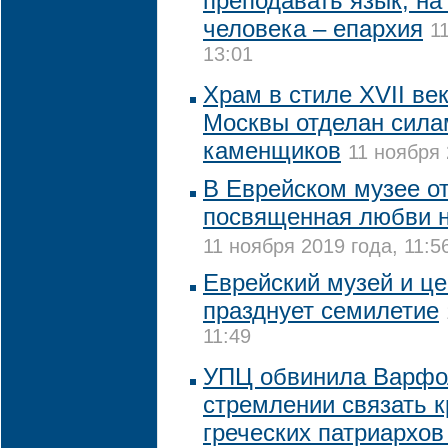
преподавать язык, на
человека – епархия
1
13:01
Храм в стиле XVII ве
Москвы отделан сила
каменщиков
11 ноября 
В Еврейском музее от
посвященная любви н
11 ноября 2019 года, 11:5
Еврейский музей и це
празднует семилетие
11:49
УПЦ обвинила Варфо
стремлении связать к
греческих патриархов