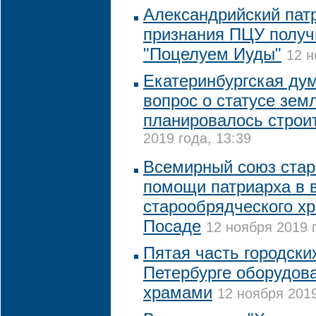
Александрийский пат
признания ПЦУ получ
"Поцелуем Иуды"
12 н
Екатеринбургская ду
вопрос о статусе земл
планировалось строи
2019 года, 13:39
Всемирный союз стар
помощи патриарха в 
старообрядческого х
Посаде
12 ноября 2019 г
Пятая часть городск
Петербурге оборудов
храмами
12 ноября 2019