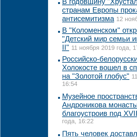
В годовщину "Хрустал
странам Европы прок
антисемитизма
12 нояб
В "Коломенском" отк
"Детский мир семьи 
II"
11 ноября 2019 года, 1
Российско-белорусск
Холокосте вошел в сп
на "Золотой глобус"
1
16:54
Музейное пространст
Андроникова монасты
благоустроив под XVII
года, 16:22
Пять человек достав