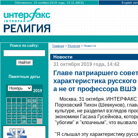
Обновлено: 15 ноября 2019 года, 15:11 (МСК)
English ver
Поиск по сайту:
Главная
>
Религия
> Новости
Новости
31 октября 2019 года, 14:42
Главе патриаршего совет
Памятные даты
характеристика русского 
а не от профессора ВШЭ
2019
Москва. 31 октября. ИНТЕРФАКС 
01
02
03
Порховский Тихон (Шевкунов), глав
04
05
06
07
08
09
10
культуре, не разделил взглядов п
11
12
13
14
15
16
17
экономики Гасана Гусейнова, котор
18
19
20
21
22
23
24
25
26
27
28
29
30
"убогим" и "клоачным", что вызвал
"Я слышал эту характеристику русск