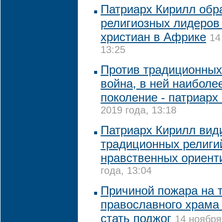
Патриарх Кирилл обр
религиозных лидеров
христиан в Африке
14
13:25
Против традиционных
война, в ней наиболе
поколение - патриарх
2019 года, 13:18
Патриарх Кирилл вид
традиционных религи
нравственных ориент
года, 13:04
Причиной пожара на 
православного храма 
стать поджог
14 ноября