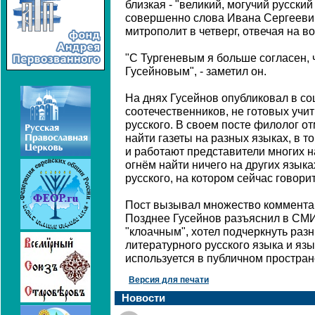
близкая - "великий, могучий русски
совершенно слова Ивана Сергеевича
митрополит в четверг, отвечая на в
"С Тургеневым я больше согласен,
Гусейновым", - заметил он.
На днях Гусейнов опубликовал в соц
соотечественников, не готовых учит
русского. В своем посте филолог о
найти газеты на разных языках, в то
и работают представители многих н
огнём найти ничего на других языка
русского, на котором сейчас говорит
Пост вызывал множество комментар
Позднее Гусейнов разъяснил в СМИ,
"клоачным", хотел подчеркнуть раз
литературного русского языка и язы
используется в публичном простран
Версия для печати
Новости