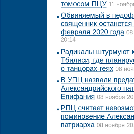
томосом ПЦУ
11 ноябр
Обвиняемый в педофи
священник останется
февраля 2020 года
08
20:14
Радикалы штурмуют к
Тбилиси, где планир
о танцорах-геях
08 ноя
В УПЦ назвали преда
Александрийского па
Епифания
08 ноября 20
РПЦ считает невозм
поминовение Алексан
патриарха
08 ноября 20