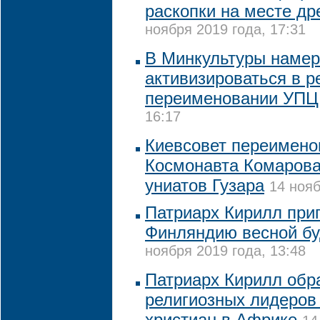
раскопки на месте др
ноября 2019 года, 17:31
В Минкультуры наме
активизироваться в р
переименовании УПЦ
16:17
Киевсовет переимено
Космонавта Комарова
униатов Гузара
14 нояб
Патриарх Кирилл при
Финляндию весной бу
ноября 2019 года, 13:48
Патриарх Кирилл обр
религиозных лидеров
христиан в Африке