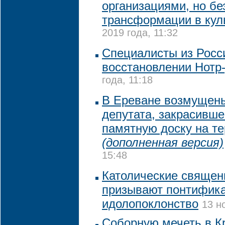
организациями, но бе
трансформации в кул
2019 года, 11:32
Специалисты из Росс
восстановлении Нотр
года, 11:18
В Ереване возмущен
депутата, закрасивше
памятную доску на т
(дополненная версия)
15:48
Католические священ
призывают понтифика
идолопоклонство
13 н
Соборную мечеть в К