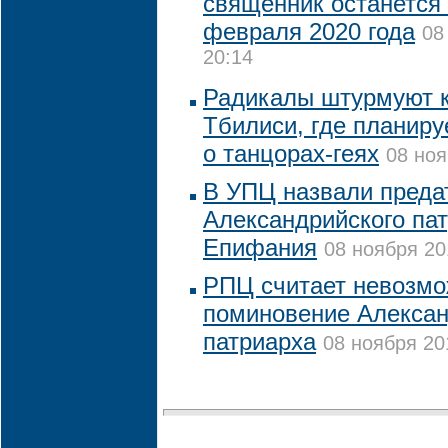
священник останется
февраля 2020 года
08
20:14
Радикалы штурмуют к
Тбилиси, где планир
о танцорах-геях
08 ноя
В УПЦ назвали преда
Александрийского па
Епифания
08 ноября 20
РПЦ считает невозм
поминовение Алексан
патриарха
08 ноября 20