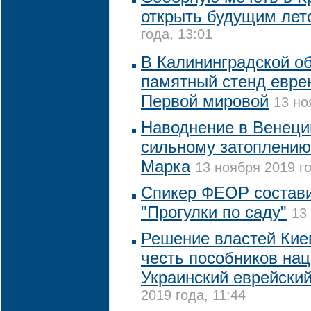
открыть будущим лет
года, 13:01
В Калининградской об
памятный стенд еврею
Первой мировой
13 но
Наводнение в Венеци
сильному затоплению
Марка
13 ноября 2019 го
Спикер ФЕОР состави
"Прогулки по саду"
13
Решение властей Кие
честь пособников на
Украинский еврейский
2019 года, 11:44