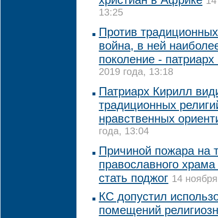
14
13:25
Против традиционных
война, в ней наиболе
поколение - патриарх
2019 года, 13:18
Патриарх Кирилл вид
традиционных религи
нравственных ориент
года, 13:04
Причиной пожара на 
православного храма 
стать поджог
14 ноября
КС допустил использ
помещений религиоз