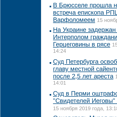
В Брюсселе прошла 
встреча епископа РП
Варфоломеем
15 нояб
На Украине задержан
Интерполом граждани
Герцеговины в рясе
1
14:24
Суд Петербурга освоб
главу местной сайент
после 2,5 лет ареста
14:01
Суд в Перми оштраф
"Свидетелей Иеговы" 
15 ноября 2019 года, 13:1