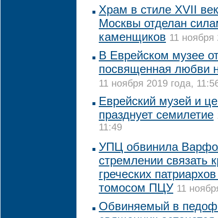
Храм в стиле XVII ве
Москвы отделан сила
каменщиков
11 ноября 
В Еврейском музее от
посвященная любви н
11 ноября 2019 года, 11:5
Еврейский музей и це
празднует семилетие
11:49
УПЦ обвинила Варфо
стремлении связать к
греческих патриархов
томосом ПЦУ
11 ноябр
Обвиняемый в педофи