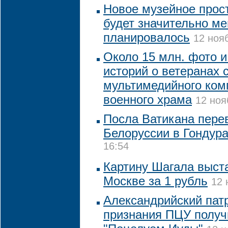
Новое музейное прос
будет значительно м
планировалось
12 ноя
Около 15 млн. фото 
историй о ветеранах 
мультимедийного ком
военного храма
12 ноя
Посла Ватикана пере
Белоруссии в Гондур
16:54
Картину Шагала выста
Москве за 1 рубль
12 
Александрийский пат
признания ПЦУ получ