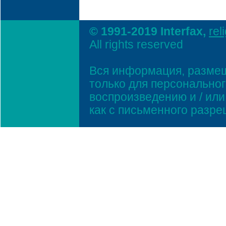
© 1991-2019 Interfax,
rel
All rights reserved
Вся информация, размещ
только для персонально
воспроизведению и / ил
как с письменного разр