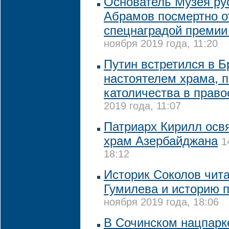
Основатель Музея ру
Абрамов посмертно о
спецнаградой премии
ноября 2019 года, 11:20
Путин встретился в Б
настоятелем храма, 
католичества в прав
2019 года, 11:07
Патриарх Кирилл осв
храм Азербайджана
1
18:12
Историк Соколов чит
Гумилева и историю 
ноября 2019 года, 18:06
В Сочинском нацпарк