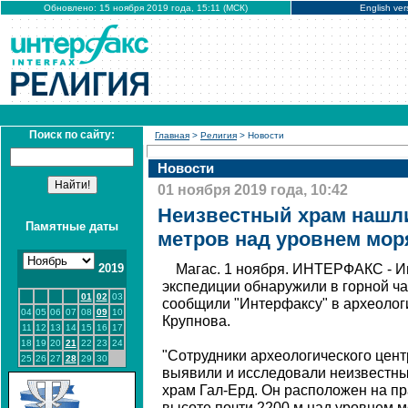
Обновлено: 15 ноября 2019 года, 15:11 (МСК)
English ver
Поиск по сайту:
Главная
>
Религия
> Новости
Новости
01 ноября 2019 года, 10:42
Неизвестный храм нашли
Памятные даты
метров над уровнем мор
2019
Магас. 1 ноября. ИНТЕРФАКС - И
экспедиции обнаружили в горной ча
01
02
03
сообщили "Интерфаксу" в археолог
04
05
06
07
08
09
10
Крупнова.
11
12
13
14
15
16
17
18
19
20
21
22
23
24
"Сотрудники археологического цент
25
26
27
28
29
30
выявили и исследовали неизвестн
храм Гал-Ерд. Он расположен на пр
высоте почти 2200 м над уровнем мо