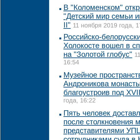
В "Коломенском" отк
"Детский мир семьи 
II"
11 ноября 2019 года, 1
Российско-белорусск
Холокосте вошел в сп
на "Золотой глобус"
1
16:54
Музейное пространст
Андроникова монасты
благоустроив под XVII
года, 16:22
Пять человек достав
после столкновения 
представителями УП
сотрудниками суда в 