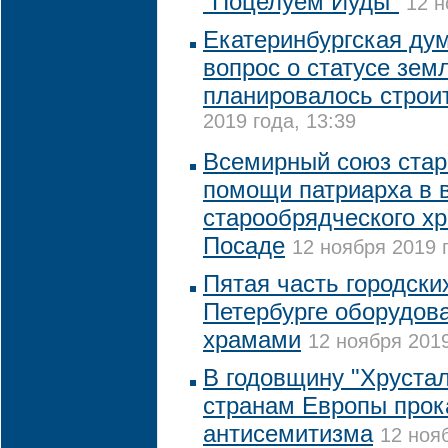
"Поцелуем Иуды"
12 н
Екатеринбургская ду
вопрос о статусе земл
планировалось строи
2019 года, 13:39
Всемирный союз стар
помощи патриарха в 
старообрядческого х
Посаде
12 ноября 2019 г
Пятая часть городск
Петербурге оборудов
храмами
12 ноября 2019
В годовщину "Хрустал
странам Европы прок
антисемитизма
12 нояб