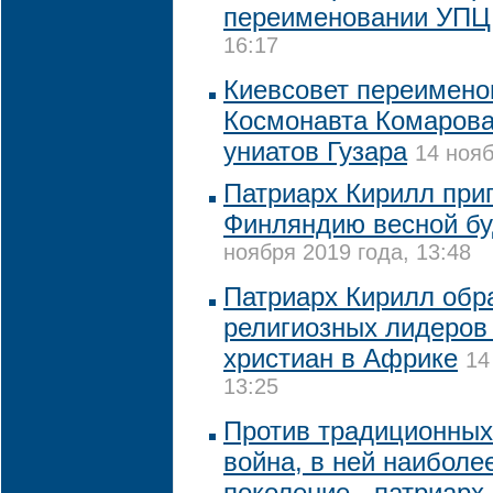
переименовании УПЦ
16:17
Киевсовет переимено
Космонавта Комарова
униатов Гузара
14 нояб
Патриарх Кирилл при
Финляндию весной бу
ноября 2019 года, 13:48
Патриарх Кирилл обр
религиозных лидеров
христиан в Африке
14
13:25
Против традиционных
война, в ней наиболе
поколение - патриарх