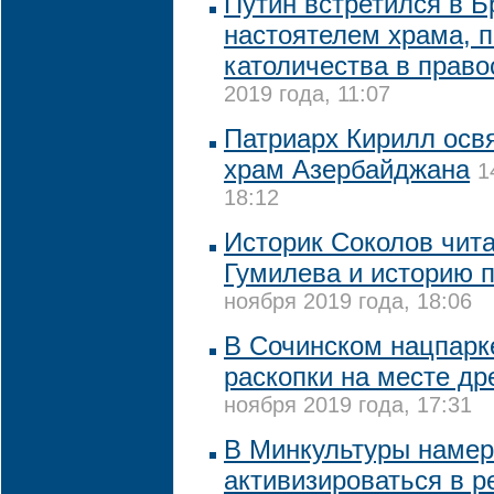
Путин встретился в Б
настоятелем храма, 
католичества в прав
2019 года, 11:07
Патриарх Кирилл осв
храм Азербайджана
1
18:12
Историк Соколов чит
Гумилева и историю 
ноября 2019 года, 18:06
В Сочинском нацпарк
раскопки на месте др
ноября 2019 года, 17:31
В Минкультуры наме
активизироваться в р