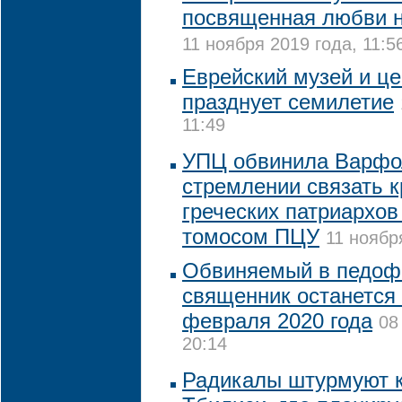
посвященная любви н
11 ноября 2019 года, 11:5
Еврейский музей и це
празднует семилетие
11:49
УПЦ обвинила Варфо
стремлении связать к
греческих патриархов
томосом ПЦУ
11 ноябр
Обвиняемый в педофи
священник останется
февраля 2020 года
08
20:14
Радикалы штурмуют к