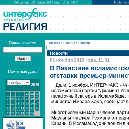
Обновлено: 15 ноября 2019 года, 15:11 (МСК)
English ver
Поиск по сайту:
Главная
>
Религия
> Новости
Новости
01 ноября 2019 года, 11:01
В Пакистане исламистск
Памятные даты
отставки премьер-минис
2019
Дели. 1 ноября. ИНТЕРФАКС - Чл
исламистской партии "Джамиат Уле
01
02
03
палаточный лагерь в Исламабаде, т
04
05
06
07
08
09
10
министра Имрана Хана, сообщает в 
11
12
13
14
15
16
17
18
19
20
21
22
23
24
Многотысячный марш членов парти
25
26
27
28
29
30
Мауланы Фазлура Рехмана отправил
Карачи. В Исламабад они вошли в ч