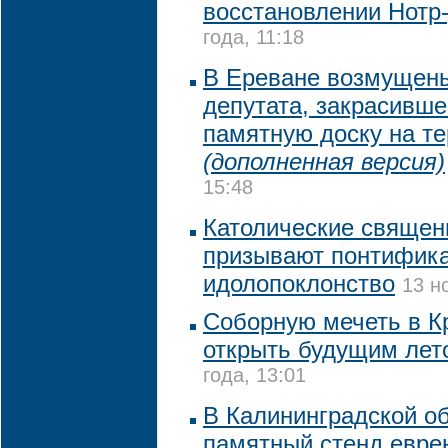
восстановлении Нотр
года, 11:18
В Ереване возмущен
депутата, закрасивше
памятную доску на т
(дополненная версия)
15:48
Католические священ
призывают понтифика
идолопоклонство
13 н
Соборную мечеть в К
открыть будущим лет
года, 13:01
В Калининградской об
памятный стенд еврею