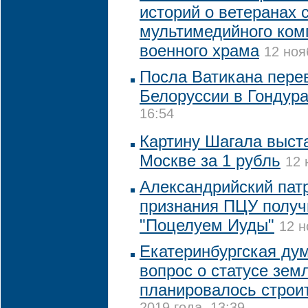
историй о ветеранах 
мультимедийного ком
военного храма
12 ноя
Посла Ватикана пере
Белоруссии в Гондур
16:54
Картину Шагала выста
Москве за 1 рубль
12 
Александрийский пат
признания ПЦУ получ
"Поцелуем Иуды"
12 н
Екатеринбургская ду
вопрос о статусе земл
планировалось строи