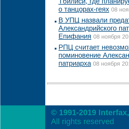
Тбилиси, где планир
о танцорах-геях
08 ноя
В УПЦ назвали преда
Александрийского па
Епифания
08 ноября 20
РПЦ считает невозм
поминовение Алексан
патриарха
08 ноября 20
© 1991-2019 Interfax
All rights reserved