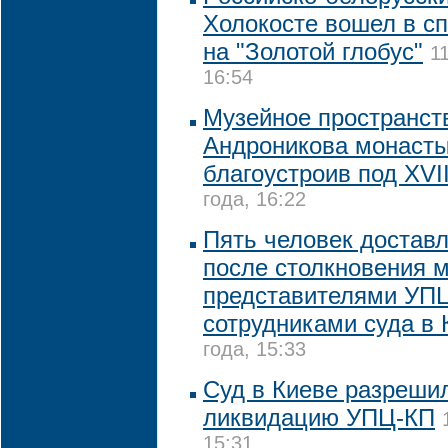
Холокосте вошел в сп
на "Золотой глобус"
1
16:54
Музейное пространст
Андроникова монасты
благоустроив под XVII
года, 16:22
Пять человек достав
после столкновения 
представителями УП
сотрудниками суда в 
года, 15:33
Суд в Киеве разреши
ликвидацию УПЦ-КП
15:31