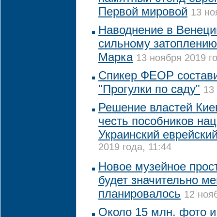
Первой мировой
13 но
Наводнение в Венеци
сильному затоплению
Марка
13 ноября 2019 го
Спикер ФЕОР состави
"Прогулки по саду"
13
Решение властей Кие
честь пособников на
Украинский еврейский
2019 года, 11:44
Новое музейное прос
будет значительно м
планировалось
12 ноя
Около 15 млн. фото 