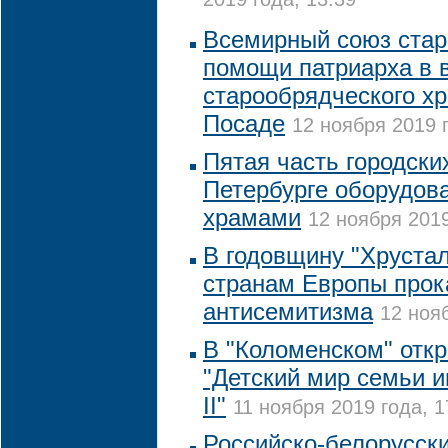
2019 года, 13:39
Всемирный союз стар
помощи патриарха в 
старообрядческого х
Посаде
12 ноября 2019 г
Пятая часть городск
Петербурге оборудов
храмами
12 ноября 2019
В годовщину "Хрустал
странам Европы прок
антисемитизма
12 нояб
В "Коломенском" отк
"Детский мир семьи 
II"
11 ноября 2019 года, 1
Российско-белорусск