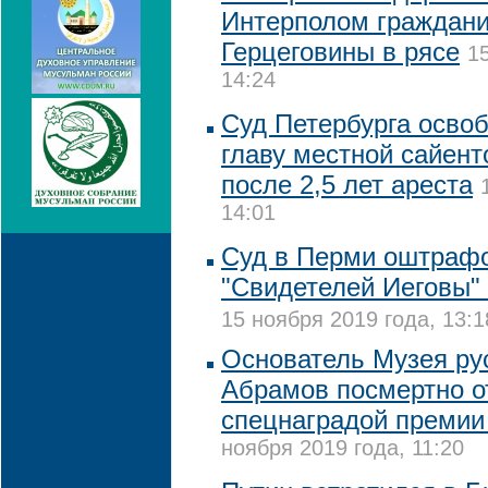
Интерполом граждани
Герцеговины в рясе
1
14:24
Суд Петербурга освоб
главу местной сайент
после 2,5 лет ареста
14:01
Суд в Перми оштраф
"Свидетелей Иеговы" 
15 ноября 2019 года, 13:1
Основатель Музея ру
Абрамов посмертно о
спецнаградой премии
ноября 2019 года, 11:20