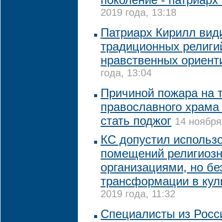
2019 года, 13:18
Патриарх Кирилл вид
традиционных религи
нравственных ориент
года, 13:04
Причиной пожара на 
православного храма 
стать поджог
14 ноября
КС допустил использ
помещений религиоз
организациями, но бе
трансформации в кул
2019 года, 11:32
Специалисты из Росс