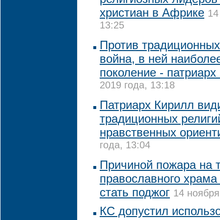
христиан в Африке
14
13:25
Против традиционных
война, в ней наиболе
поколение - патриарх
2019 года, 13:18
Патриарх Кирилл вид
традиционных религи
нравственных ориент
года, 13:04
Причиной пожара на 
православного храма 
стать поджог
14 ноября
КС допустил использ