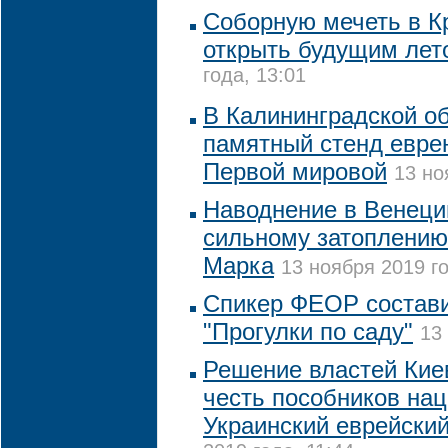
Соборную мечеть в К
открыть будущим лет
года, 13:01
В Калининградской об
памятный стенд еврею
Первой мировой
13 но
Наводнение в Венеци
сильному затоплению
Марка
13 ноября 2019 го
Спикер ФЕОР состави
"Прогулки по саду"
13
Решение властей Кие
честь пособников на
Украинский еврейский