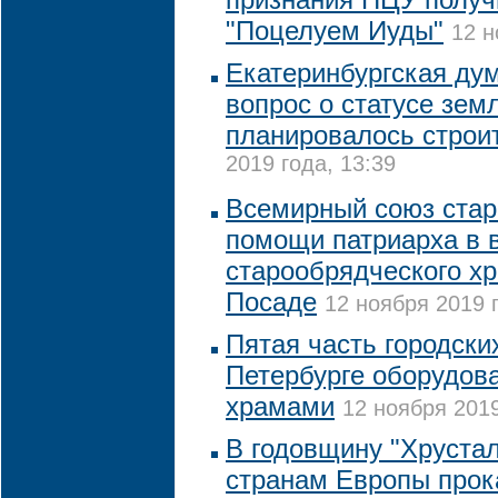
"Поцелуем Иуды"
12 н
Екатеринбургская ду
вопрос о статусе земл
планировалось строи
2019 года, 13:39
Всемирный союз стар
помощи патриарха в 
старообрядческого х
Посаде
12 ноября 2019 г
Пятая часть городск
Петербурге оборудов
храмами
12 ноября 2019
В годовщину "Хрустал
странам Европы прок