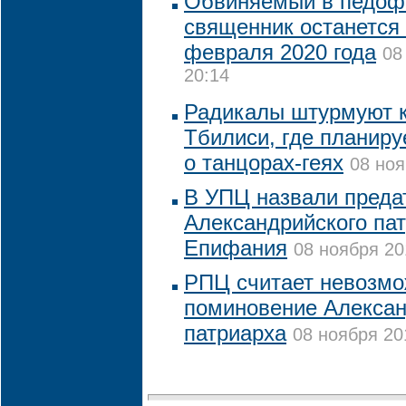
Обвиняемый в педофи
священник останется
февраля 2020 года
08
20:14
Радикалы штурмуют к
Тбилиси, где планир
о танцорах-геях
08 ноя
В УПЦ назвали преда
Александрийского па
Епифания
08 ноября 20
РПЦ считает невозм
поминовение Алексан
патриарха
08 ноября 20