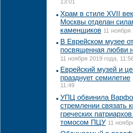
13:01
Храм в стиле XVII ве
Москвы отделан сила
каменщиков
11 ноября 
В Еврейском музее от
посвященная любви н
11 ноября 2019 года, 11:5
Еврейский музей и це
празднует семилетие
11:49
УПЦ обвинила Варфо
стремлении связать к
греческих патриархов
томосом ПЦУ
11 ноябр