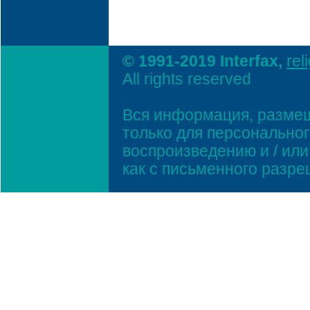
© 1991-2019 Interfax,
rel
All rights reserved
Вся информация, размещ
только для персонально
воспроизведению и / ил
как с письменного разр