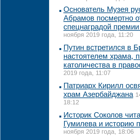
Основатель Музея ру
Абрамов посмертно о
спецнаградой премии
ноября 2019 года, 11:20
Путин встретился в Б
настоятелем храма, 
католичества в прав
2019 года, 11:07
Патриарх Кирилл осв
храм Азербайджана
1
18:12
Историк Соколов чит
Гумилева и историю 
ноября 2019 года, 18:06