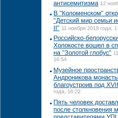
антисемитизма
12 нояб
В "Коломенском" отк
"Детский мир семьи 
II"
11 ноября 2019 года, 1
Российско-белорусск
Холокосте вошел в сп
на "Золотой глобус"
1
16:54
Музейное пространст
Андроникова монасты
благоустроив под XVII
года, 16:22
Пять человек достав
после столкновения 
представителями УП