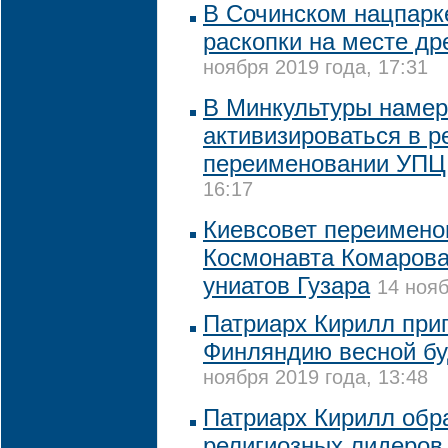
В Сочинском нацпарк
раскопки на месте др
ноября 2019 года, 17:31
В Минкультуры наме
активизироваться в р
переименовании УПЦ
16:17
Киевсовет переимено
Космонавта Комарова
униатов Гузара
14 нояб
Патриарх Кирилл при
Финляндию весной бу
ноября 2019 года, 13:48
Патриарх Кирилл обр
религиозных лидеров