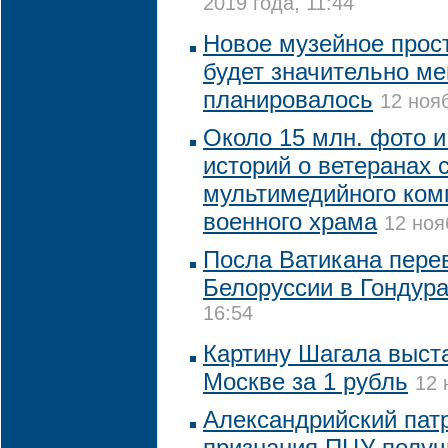
2019 года, 11:44
Новое музейное прос
будет значительно м
планировалось
12 ноя
Около 15 млн. фото 
историй о ветеранах 
мультимедийного ком
военного храма
12 ноя
Посла Ватикана пере
Белоруссии в Гондур
16:54
Картину Шагала выста
Москве за 1 рубль
12 
Александрийский пат
признания ПЦУ получ