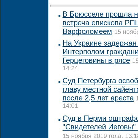
В Брюсселе прошла 
встреча епископа РП
Варфоломеем
15 нояб
На Украине задержан
Интерполом граждани
Герцеговины в рясе
1
14:24
Суд Петербурга освоб
главу местной сайент
после 2,5 лет ареста
14:01
Суд в Перми оштраф
"Свидетелей Иеговы" 
15 ноября 2019 года, 13:1