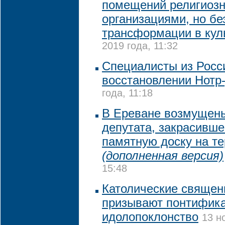
помещений религиоз
организациями, но бе
трансформации в кул
2019 года, 11:32
Специалисты из Росс
восстановлении Нотр
года, 11:18
В Ереване возмущен
депутата, закрасивше
памятную доску на т
(дополненная версия)
15:48
Католические священ
призывают понтифика
идолопоклонство
13 н