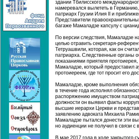
здании Тбилисского международного
намеревался вылететь в Германию, 
патриарх Грузии Илия II и приближе
Представители правоохранительны
багаже Мамаладзе капсулу с циани
По версии следствия, Мамаладзе н
целью отравить секретаря-референ
Тетруашвили, которая, как он счита
патриарха. Следственные органы 
показаниями приятеля протоиерея,
Мамаладзе, который предоставил а
протоиереем, где тот просит его дос
Мамаладзе, кроме выполнения обя
в течение года исполнял обязаннос
распоряжению имуществом патриар
должности он выявил факты корруп
высшие иерархи Церкви и представи
заявлению адвоката Михаила Рами
Мамаладзе пытался донести эти вы
но аудиенции не получил в связи с
В мае 2017 года в ходе закрытого 