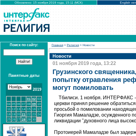
Обновлено: 15 ноября 2019 года, 15:11 (МСК)
English ver
Поиск по сайту:
Главная
>
Религия
> Новости
Новости
01 ноября 2019 года, 13:22
Грузинского священника,
Памятные даты
попытку отравления реф
могут помиловать
2019
Тбилиси. 1 ноября. ИНТЕРФАКС 
01
02
03
церкви принял решение обратиться 
04
05
06
07
08
09
10
просьбой о помиловании находящег
11
12
13
14
15
16
17
Гиоргия Мамаладзе, осужденного п
18
19
20
21
22
23
24
25
26
27
28
29
30
ликвидации "духовного лица высоко
Протоиерей Мамаладзе был задержа