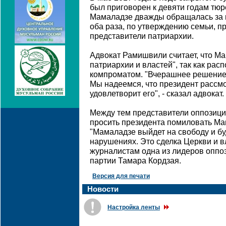
был приговорен к девяти годам тю
Мамаладзе дважды обращалась за п
оба раза, по утверждению семьи, 
представители патриархии.
Адвокат Рамишвили считает, что М
патриархии и властей", так как рас
компроматом. "Вчерашнее решени
Мы надеемся, что президент рассм
удовлетворит его", - сказал адвокат.
Между тем представители оппозици
просить президента помиловать Ма
"Мамаладзе выйдет на свободу и б
нарушениях. Это сделка Церкви и в
журналистам одна из лидеров оппо
партии Тамара Кордзая.
Версия для печати
Новости
Настройка ленты