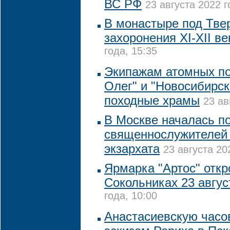
ВС РФ
23 августа 2022 г
В монастыре под Тв
захоронения XI-XII ве
года, 15:35
Экипажам атомных по
Олег" и "Новосибирс
походные храмы
23 ав
В Москве началась п
священнослужителей
экзархата
23 августа 20
Ярмарка "Артос" откр
Сокольниках 23 авгус
года, 10:00
Анастасиевскую часо