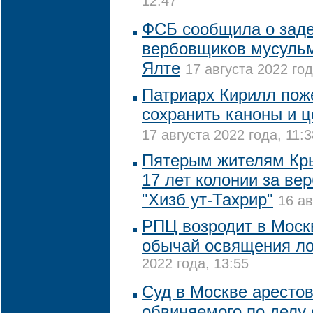
12:47
ФСБ сообщила о зад
вербовщиков мусульм
Ялте
17 августа 2022 год
Патриарх Кирилл пож
сохранить каноны и ц
17 августа 2022 года, 11:3
Пятерым жителям Кры
17 лет колонии за ве
"Хизб ут-Тахрир"
16 ав
РПЦ возродит в Моск
обычай освящения л
2022 года, 13:55
Суд в Москве арестов
обвиняемого по делу 