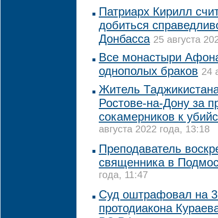
Патриарх Кирилл счи
добиться справедлив
Донбасса
25 августа 202
Все монастыри Афона
однополых браков
24 
Житель Таджикистана
Ростове-на-Дону за 
сокамерников к убий
августа 2022 года, 13:18
Преподаватель воскр
священника в Подмо
года, 11:47
Суд оштрафовал на 3
протодиакона Кураев