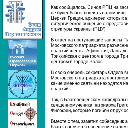
Как сообщалось, Синод РПЦ на засе
не будет благословлять паломничес
Церкви Греции, архиереи которых в
литургическое общение с представ
структуры Украины (ПЦУ).
В ответ на поступающие запросы П
Московского патриархата разъяснил
епархий шесть - Афинская, Лангадс
Триккийская с центром в городе Тр
центром в городе Волос.
В свою очередь секретарь Отдела 
Московского патриархата протоиер
какие именно святыни находятся н
епархий.
Так, в Благовещенском кафедраль
священномученика патриарха Григ
Филофеи, которые погибли от рук о
Вместе с тем, заметил собеседник 
благословляется посещение паломн