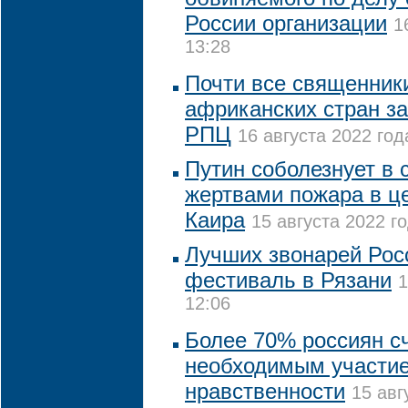
России организации
1
13:28
Почти все священники
африканских стран за
РПЦ
16 августа 2022 год
Путин соболезнует в с
жертвами пожара в це
Каира
15 августа 2022 го
Лучших звонарей Рос
фестиваль в Рязани
1
12:06
Более 70% россиян с
необходимым участие
нравственности
15 авг