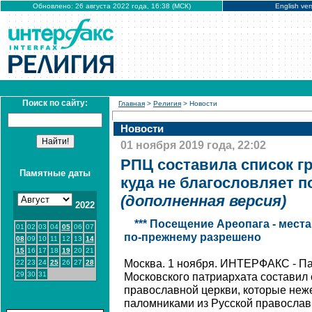
Обновлено: 26 августа 2022 года, 16:38 (МСК)
English ver
Поиск по сайту:
Главная
>
Религия
> Новости
Новости
01 ноября 2019 года, 22:02
РПЦ составила список гр
Памятные даты
куда не благословляет 
(дополненная версия)
2022
*** Посещение Ареопага - мест
01
02
03
04
05
06
07
по-прежнему разрешено
08
09
10
11
12
13
14
15
16
17
18
19
20
21
Москва. 1 ноября. ИНТЕРФАКС - П
22
23
24
25
26
27
28
29
30
31
Московского патриархата составил
православной церкви, которые неж
паломниками из Русской православ