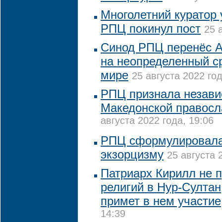
Многолетний куратор 
РПЦ покинул пост
25 
Синод РПЦ перенёс А
на неопределенный ср
мире
25 августа 2022 год
РПЦ признала незави
Македонской правосл
августа 2022 года, 19:06
РПЦ сформулировала
экзорцизму
25 августа 
Патриарх Кирилл не п
религий в Нур-Султан
примет в нем участие
14:39