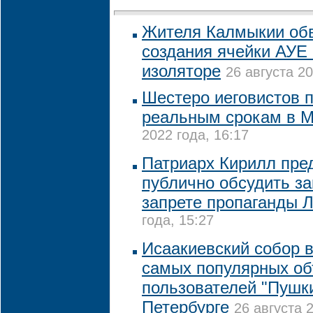
Жителя Калмыкии обв
создания ячейки АУЕ
изоляторе
26 августа 20
Шестеро иеговистов 
реальным срокам в 
2022 года, 16:17
Патриарх Кирилл пре
публично обсудить за
запрете пропаганды 
года, 15:27
Исаакиевский собор в
самых популярных об
пользователей "Пушки
Петербурге
26 августа 