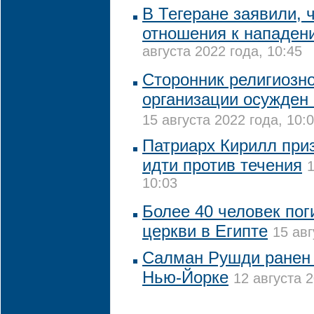
В Тегеране заявили, 
отношения к нападен
августа 2022 года, 10:45
Сторонник религиозн
организации осужден 
15 августа 2022 года, 10:
Патриарх Кирилл при
идти против течения
1
10:03
Более 40 человек пог
церкви в Египте
15 авг
Салман Рушди ранен 
Нью-Йорке
12 августа 2