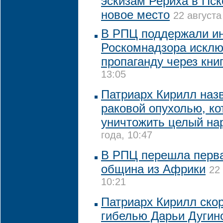
эскизам Рериха в Пск
новое место
22 августа
В РПЦ поддержали и
Роскомнадзора исклю
пропаганду через кни
13:05
Патриарх Кирилл наз
раковой опухолью, ко
уничтожить целый на
года, 10:47
В РПЦ перешла перв
община из Африки
22
10:21
Патриарх Кирилл скор
гибелью Дарьи Дугин