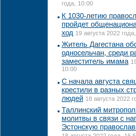
года, 10:00
К 1030-летию правос
пройдет общенацион
ход
19 августа 2022 года,
Житель Дагестана об
односельчан, среди р
заместитель имама
1
10:00
С начала августа св
крестили в разных ст
людей
18 августа 2022 г
Таллинский митропол
молитвы в связи с на
Эстонскую православ
18 августа 2022 года, 16: