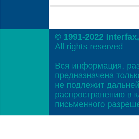
© 1991-2022 Interfax
All rights reserved
Вся информация, ра
предназначена тольк
не подлежит дальней
распространению в к
письменного разреш