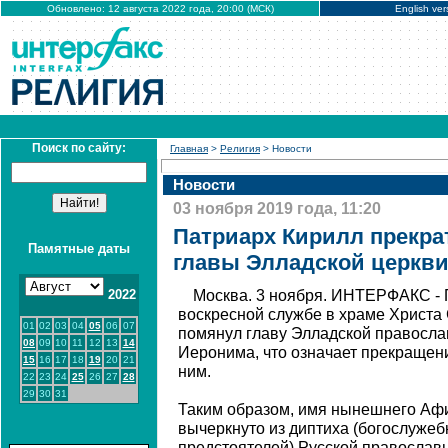
Обновлено: 12 августа 2022 года, 20:00 (МСК)
English ver
Поиск по сайту:
Главная
>
Религия
> Новости
Новости
03 ноября 2019 года, 11:20
Патриарх Кирилл прекр
Памятные даты
главы Элладской церкв
2022
Москва. 3 ноября. ИНТЕРФАКС - 
воскресной службе в храме Христа
01
02
03
04
05
06
07
помянул главу Элладской правосла
08
09
10
11
12
13
14
Иеронима, что означает прекращен
15
16
17
18
19
20
21
ним.
22
23
24
25
26
27
28
29
30
31
Таким образом, имя нынешнего Аф
вычеркнуто из диптиха (богослуже
предстоятелей) Русской православн