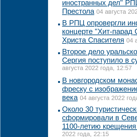
иностранных дел" РП
Престола
04 августа 202
В РПЦ опровергли и
концерте "Хит-парад
Христа Спасителя
04 
Второе дело уральско
Сергия поступило в с
августа 2022 года, 12:57
В новгородском мона
фреску с изображени
века
04 августа 2022 год
Около 30 туристичес
сформировали в Севе
1100-летию крещения
2022 года, 22:15