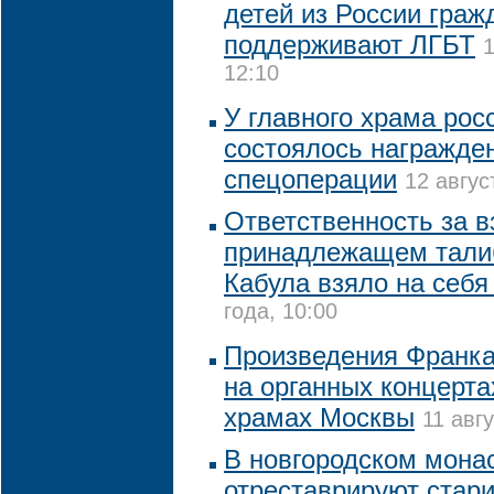
детей из России граж
поддерживают ЛГБТ
1
12:10
У главного храма рос
состоялось награжде
спецоперации
12 авгус
Ответственность за в
принадлежащем тали
Кабула взяло на себ
года, 10:00
Произведения Франка
на органных концерта
храмах Москвы
11 авг
В новгородском монас
отреставрируют стар