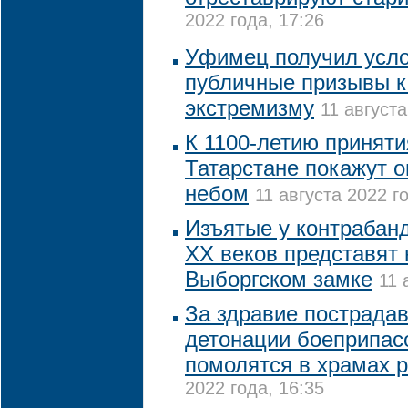
2022 года, 17:26
Уфимец получил усло
публичные призывы к
экстремизму
11 августа
К 1100-летию приняти
Татарстане покажут 
небом
11 августа 2022 го
Изъятые у контрабанд
XX веков представят 
Выборгском замке
11 
За здравие пострада
детонации боеприпас
помолятся в храмах 
2022 года, 16:35