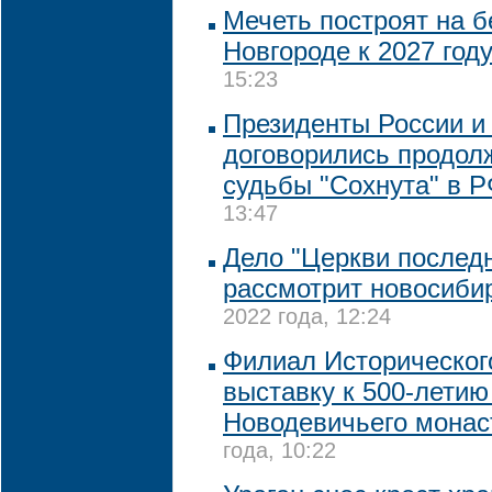
Мечеть построят на 
Новгороде к 2027 год
15:23
Президенты России и
договорились продол
судьбы "Сохнута" в 
13:47
Дело "Церкви последн
рассмотрит новосиби
2022 года, 12:24
Филиал Историческог
выставку к 500-летию
Новодевичьего мона
года, 10:22