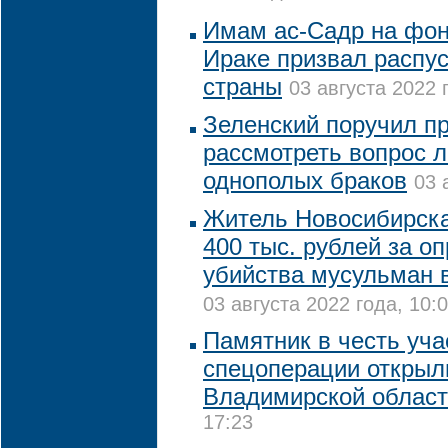
Имам ас-Садр на фон
Ираке призвал распу
страны
03 августа 2022 
Зеленский поручил п
рассмотреть вопрос 
однополых браков
03 
Житель Новосибирск
400 тыс. рублей за о
убийства мусульман 
03 августа 2022 года, 10:
Памятник в честь уча
спецоперации открыл
Владимирской облас
17:23