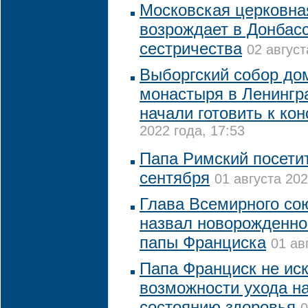
Московская церковна
возрождает в Донбасс
сестричества
02 август
Выборгский собор до
монастыря в Ленингр
начали готовить к ко
2022 года, 17:53
Папа Римский посетит
сентября
01 августа 202
Глава Всемирного со
назвал новорожденног
папы Франциска
01 ав
Папа Франциск не ис
возможности ухода на
состоянию здоровья