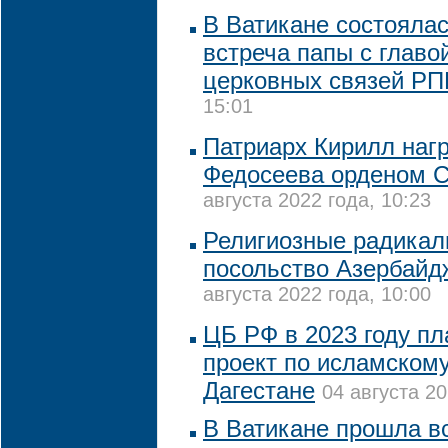
В Ватикане состояла
встреча папы с глав
церковных связей Р
15:01
Патриарх Кирилл наг
Федосеева орденом С
августа 2022 года, 10:23
Религиозные радикал
посольство Азербайд
августа 2022 года, 10:00
ЦБ РФ в 2023 году пл
проект по исламскому
Дагестане
04 августа 20
В Ватикане прошла в