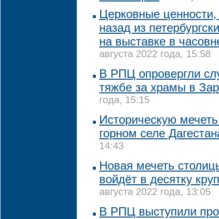
Церковные ценности, 
назад из петербургск
на выставке в часовн
августа 2022 года, 15:58
В РПЦ опровергли сл
тяжбе за храмы в За
года, 15:15
Историческую мечеть
горном селе Дагестан
14:43
Новая мечеть столиц
войдёт в десятку кру
августа 2022 года, 13:05
В РПЦ выступили про