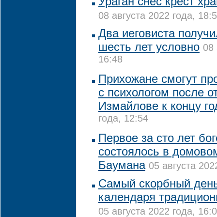
Ураган снес крест хр
08 августа 2022 года, 18:
Два иеговиста получи
шесть лет условно
08 
16:48
Прихожане смогут пр
с психологом после о
Измайлове к концу го
года, 12:54
Первое за сто лет бо
состоялось в домово
Баумана
05 августа 202
Самый скорбный день
календаря традицион
05 августа 2022 года, 16: