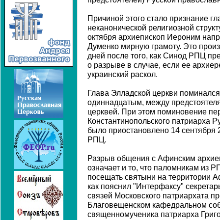
Причиной этого стало признание гл
неканонической религиозной структ
октября архиепископ Иероним нап
Думенко мирную грамоту. Это произ
дней после того, как Синод РПЦ п
о разрыве в случае, если ее архиер
украинский раскол.
Глава Элладской церкви поминалс
одиннадцатым, между предстоятеля
церквей. При этом поминовение пер
Константинопольского патриарха Р
было приостановлено 14 сентября
РПЦ.
Разрыв общения с Афинским архие
означает и то, что паломникам из 
посещать святыни на территории Аф
как пояснил "Интерфаксу" секрета
связей Московского патриархата пр
Благовещенском кафедральном со
священномученика патриарха Григ