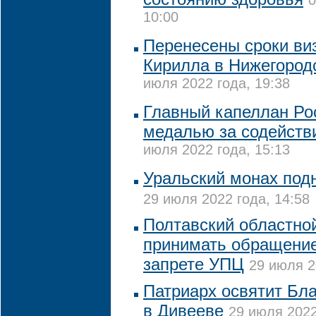
0
10:00
Перенесены сроки ви
Кирилла в Нижегород
июля 2022 года, 19:38
Главный капеллан Ро
медалью за содействи
июля 2022 года, 15:13
Уральский монах подн
29 июля 2022 года, 14:58
Полтавский областной
принимать обращение
запрете УПЦ
29 июля 2
Патриарх освятит Бл
в Дивееве
29 июля 2022