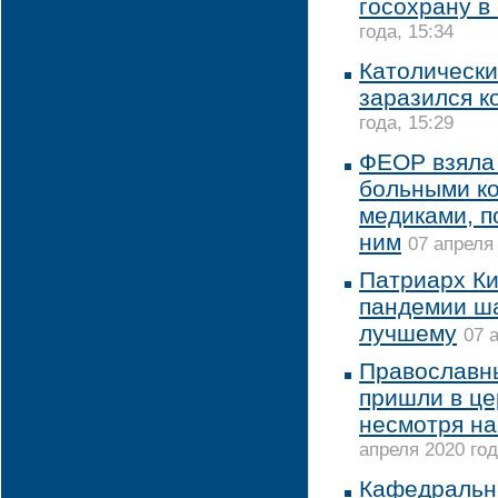
госохрану в
года, 15:34
Католически
заразился к
года, 15:29
ФЕОР взяла 
больными ко
медиками, п
ним
07 апреля 
Патриарх Ки
пандемии ша
лучшему
07 
Православн
пришли в це
несмотря на
апреля 2020 год
Кафедральн