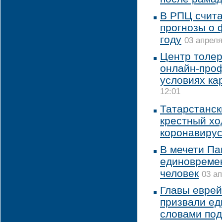
В РПЦ счит
прогнозы о 
году
03 апреля
Центр толер
онлайн-проф
условиях ка
12:01
Татарстанск
крестный хо
коронавиру
В мечети Па
единовремен
человек
03 ап
Главы еврей
призвали ед
словами под