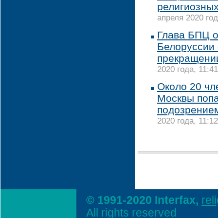
религиозных
апреля 2020 год
Глава БПЦ о
Белоруссии 
прекращени
2020 года, 11:41
Около 20 чл
Москвы попа
подозрением
2020 года, 11:12
© 1991-2020 Interfax,
rel
All rights reserved