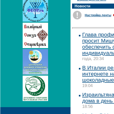
Новости
Настройка ленты
Глава профи
просит Миш
обеспечить 
индивидуал
года, 20:34
В Италии ре
интернете н
шоколадные
19:04
Израильтяна
дома в день
18:56