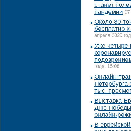
станет поле
пандемии
07
Около 80 то
бесплатно к
апреля 2020 год
Уже четыре 
коронавирус
подозрением
года, 15:08
Онлайн-тран
Петербурга 
тыс. просмо
Выставка Ев
Дню Победы 
онлайн-реж
В еврейско