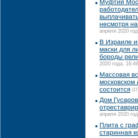
Муфтий Мос
работодате
выплачивать
несмотря на
апреля 2020 год
В Израиле и
маски для л
бороды рел
2020 года, 16:4
Массовая вс
московском 
состоится
07
Дом Гусаров
отреставрир
апреля 2020 год
Плита с гра
старинная к