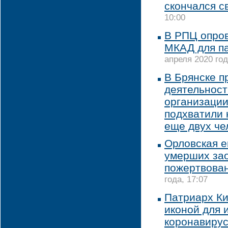
скончался с
10:00
В РПЦ опров
МКАД для п
апреля 2020 год
В Брянске п
деятельност
организации
подхватили 
еще двух че
Орловская е
умерших зао
пожертвова
года, 17:07
Патриарх Ки
иконой для 
коронавиру