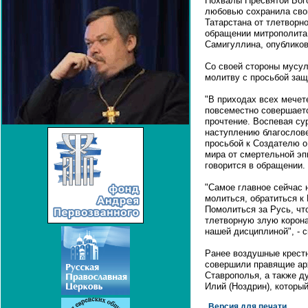
Похвалы Пресвятой Бог
любовью сохранила сво
Татарстана от тлетворно
обращении митрополита
Самигуллина, опубликов
Со своей стороны мусу
молитву с просьбой защ
"В приходах всех мечет
повсеместно совершаетс
прочтение. Воспевая сур
наступлению благослове
просьбой к Создателю о
мира от смертельной эп
говорится в обращении.
"Самое главное сейчас н
молиться, обратиться к
Помолиться за Русь, чт
тлетворную злую корона
нашей дисциплиной", - 
Ранее воздушные крест
совершили правящие ар
Ставрополья, а также д
Илий (Ноздрин), которы
Версия для печати