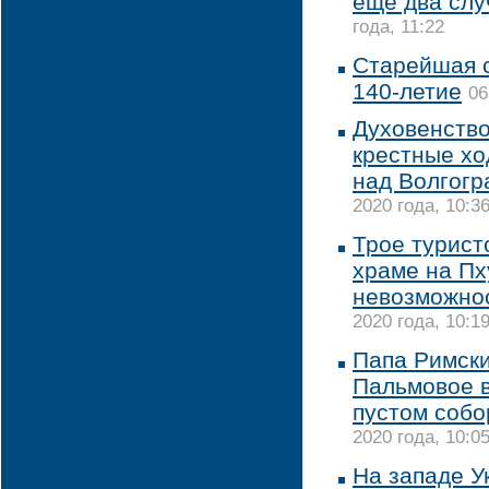
еще два слу
года, 11:22
Старейшая с
140-летие
06
Духовенств
крестные хо
над Волгогр
2020 года, 10:3
Трое турист
храме на Пх
невозможнос
2020 года, 10:1
Папа Римски
Пальмовое в
пустом собо
2020 года, 10:0
На западе У