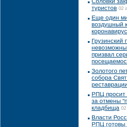
Соловки зак
туристов
02 
Еще один м
воздушный к
коронавиру
Грузинский 
невозможным
призвал сер
посещаемос
Золотого пе
собора Свят
реставраци
РПЦ просит 
за отмены "
кладбища
02
Власти Росс
РПЦ готовы 