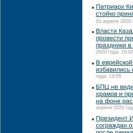
Патриарх К
стойко прин
03 апреля 2020 
Власти Каза
провести пр
праздники в
2020 года, 15:0
В еврейской
избавились 
года, 13:55
БПЦ не види
храмов и пр
на фоне ра
апреля 2020 год
Президент 
сограждан о
после рама