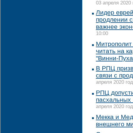
03 апреля 2020 
Лидер евре
продлении с
важнее эко
10:00
Митрополит
читать на к
"Винни-Пуха
В РПЦ призв
связи с про
апреля 2020 год
РПЦ допуст
пасхальных 
апреля 2020 год
Мекка и Мед
внешнего м