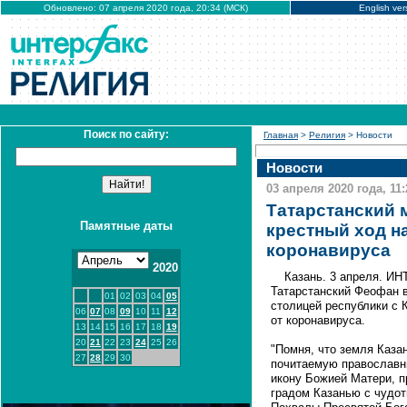
Обновлено: 07 апреля 2020 года, 20:34 (МСК)
English ver
Поиск по сайту:
Главная
>
Религия
> Новости
Новости
03 апреля 2020 года, 11:
Татарстанский 
Памятные даты
крестный ход н
коронавируса
2020
Казань. 3 апреля. И
Татарстанский Феофан в
01
02
03
04
05
столицей республики с 
06
07
08
09
10
11
12
от коронавируса.
13
14
15
16
17
18
19
20
21
22
23
24
25
26
"Помня, что земля Каза
27
28
29
30
почитаемую православн
икону Божией Матери, п
градом Казанью с чудот