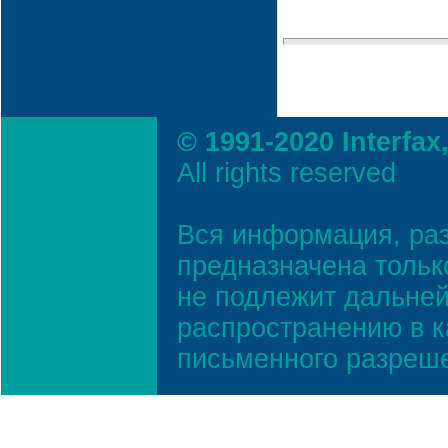
© 1991-2020 Interfax
All rights reserved
Вся информация, ра
предназначена тольк
не подлежит дальней
распространению в к
письменного разреш