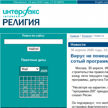
Обновлено: 19 мая 2020 года, 17:53 (МСК)
English ver
Поиск по сайту:
Главная
>
Религия
> Новости
Новости
30 апреля 2020 года, 14
Вирус не помеш
Памятные даты
сотый программ
Москва. 30 апреля. 
2020
строительства правосла
концу лета текущего го
01
02
03
программы, депутата Г
04
05
06
07
08
09
10
11
12
13
14
15
16
17
"Несмотря на карантин, 
18
19
20
21
22
23
24
"программа-200" преодол
сказал Ресин.
25
26
27
28
29
30
31
Он подчеркнул, что не
остановка фактического