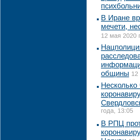
психбольн
В Иране в
мечети, не
12 мая 2020 
Нацполици
расследова
информаци
общины
12
Несколько 
коронавир
Свердловс
года, 13:05
В РПЦ прот
коронавиру