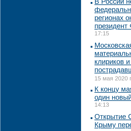
В России н
федерально
регионах о
президент
17:15
Московска
материаль
клириков и
пострадав
15 мая 2020 
К концу ма
один новы
14:13
Открытие 
Крыму пере