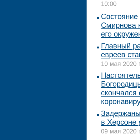
10:00
Состояние
Смирнова н
его окруже
Главный ра
евреев ста
10 мая 2020 
Настоятел
Богородиц
скончался 
коронавир
Задержаны 
в Херсоне
09 мая 2020 