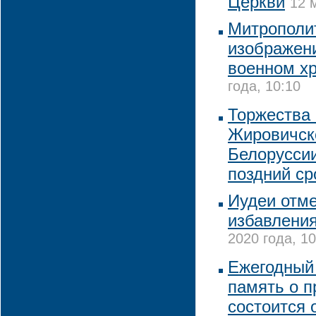
Церкви
12 
Митрополи
изображен
военном х
года, 10:10
Торжества 
Жировичск
Белоруссии
поздний ср
Иудеи отм
избавления
2020 года, 10
Ежегодный 
память о 
состоится 