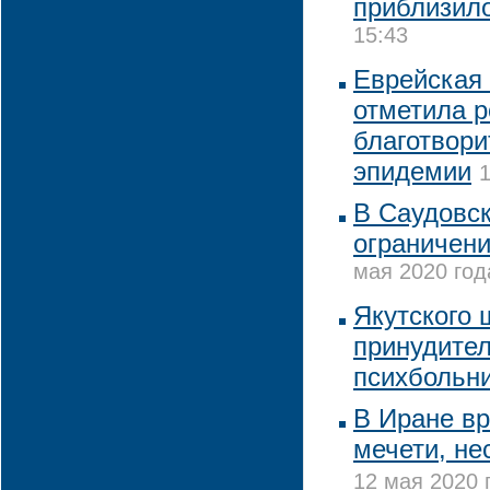
приблизило
15:43
Еврейская
отметила р
благотвори
эпидемии
1
В Саудовск
ограничен
мая 2020 год
Якутского
принудител
психбольн
В Иране в
мечети, не
12 мая 2020 