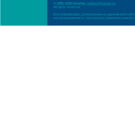
© 1991-2020 Interfax,
religion@interfax.ru
All rights reserved
Вся информация, размещенная на данном веб-сайте
воспроизведению и / или распространению в какой-