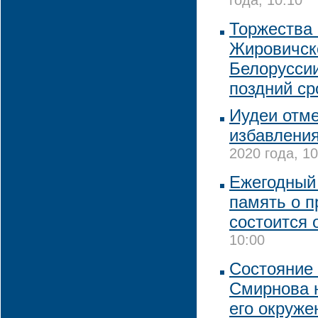
года, 10:10
Торжества 
Жировичск
Белоруссии
поздний ср
Иудеи отм
избавления
2020 года, 10
Ежегодный 
память о 
состоится 
10:00
Состояние
Смирнова н
его окруже