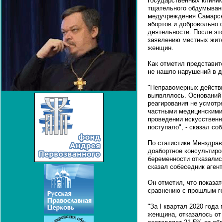
государственных клини
тщательного обдумывани
медучреждения Самарск
абортов и добровольно 
деятельности. После эт
заявлению местных жит
женщин.
Как отметил представит
не нашло нарушений в 
"Неправомерных действ
выявлялось. Оснований 
реагирования не усмотр
частными медицинскими 
проведении искусственн
поступало", - сказал со
По статистике Минздрав
доабортное консультиро
беременности отказалис
сказал собеседник агент
Он отметил, что показат
сравнению с прошлым г
"За I квартал 2020 год
женщина, отказалось от