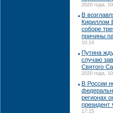
2020 года, 10
В возглав
Кириллом 
соборе тре
причины п
10:14
Путина жду
случаю за
Святого Са
2020 года, 10
В России н
федерально
регионах о
президент
17:15