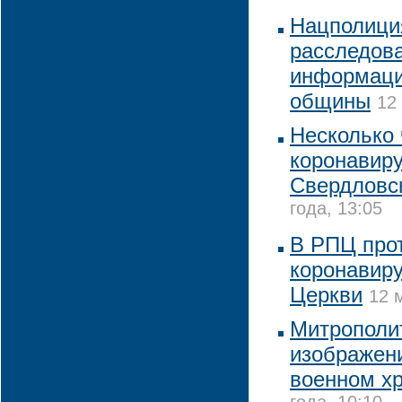
Нацполици
расследова
информаци
общины
12
Несколько 
коронавир
Свердловс
года, 13:05
В РПЦ прот
коронавиру
Церкви
12 
Митрополи
изображен
военном х