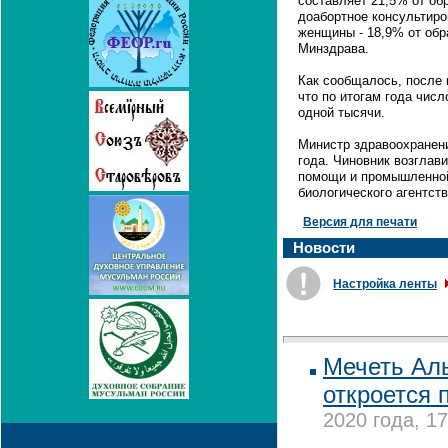
составляет 21,5% от об
доабортное консультиро
женщины - 18,9% от обр
Минздрава.
Как сообщалось, после
что по итогам года чис
одной тысячи.
Министр здравоохранени
года. Чиновник возглав
помощи и промышленной
биологического агентств
Версия для печати
Новости
Настройка ленты
Мечеть Ал
откроется 
2020 года, 17