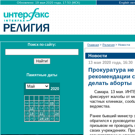
Обновлено: 19 мая 2020 года, 17:53 (МСК)
English ver
Поиск по сайту:
Главная
>
Религия
> Новости
Новости
13 мая 2020 года, 16:30
Прокуратура не
Памятные даты
рекомендации с
делать аборты
2020
Самара. 13 мая. ИНТ
фиксирует жалобы от ме
01
02
03
частных клиниках, сооб
04
05
06
07
08
09
10
ведомства.
11
12
13
14
15
16
17
18
19
20
21
22
23
24
Ранее бывший министр 
25
26
27
28
29
30
31
обратился к руководите
призывом не проводить 
своих учреждениях. Про