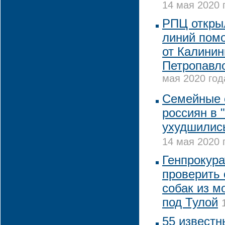
14 мая 2020 
РПЦ открыл
линий пом
от Калинин
Петропавл
мая 2020 год
Семейные 
россиян в 
ухудшились
14 мая 2020 
Генпрокура
проверить 
собак из м
под Тулой
55 известн