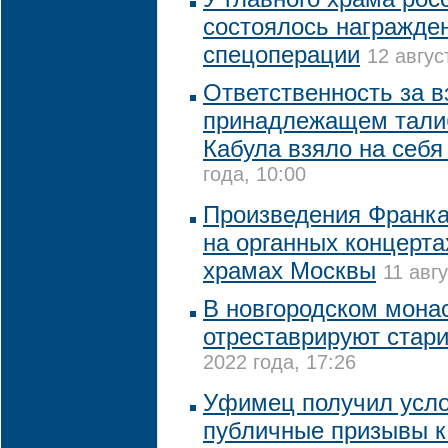
состоялось награжде
спецоперации
12 авгус
Ответственность за в
принадлежащем тали
Кабула взяло на себ
года, 10:00
Произведения Франка
на органных концерта
храмах Москвы
11 авг
В новгородском монас
отреставрируют стар
2022 года, 17:26
Уфимец получил усло
публичные призывы к