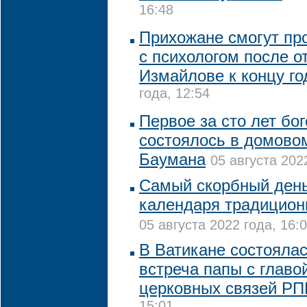
16:48
Прихожане смогут пр
с психологом после о
Измайлове к концу го
года, 12:54
Первое за сто лет бо
состоялось в домово
Баумана
05 августа 202
Самый скорбный день
календаря традицион
05 августа 2022 года, 16:
В Ватикане состояла
встреча папы с глав
церковных связей Р