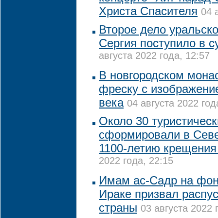
Христа Спасителя
04 
Второе дело уральско
Сергия поступило в с
августа 2022 года, 12:57
В новгородском мона
фреску с изображени
века
04 августа 2022 год
Около 30 туристичес
сформировали в Севе
1100-летию крещения
2022 года, 22:15
Имам ас-Садр на фон
Ираке призвал распу
страны
03 августа 2022 