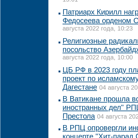
15:01
Патриарх Кирилл наг
Федосеева орденом С
августа 2022 года, 10:23
Религиозные радикал
посольство Азербайд
августа 2022 года, 10:00
ЦБ РФ в 2023 году пл
проект по исламскому
Дагестане
04 августа 20
В Ватикане прошла в
иностранных дел" РП
Престола
04 августа 202
В РПЦ опровергли и
концерте "Хит-парад