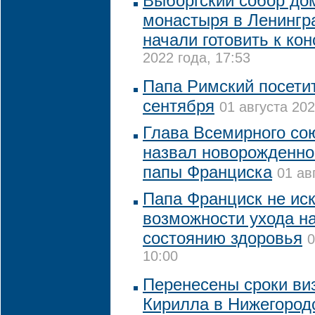
Выборгский собор до
монастыря в Ленингр
начали готовить к ко
2022 года, 17:53
Папа Римский посетит
сентября
01 августа 202
Глава Всемирного со
назвал новорожденног
папы Франциска
01 ав
Папа Франциск не ис
возможности ухода на
состоянию здоровья
0
10:00
Перенесены сроки ви
Кирилла в Нижегород