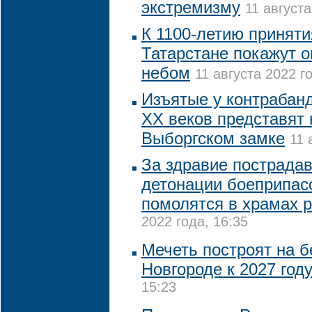
экстремизму
11 августа
К 1100-летию приняти
Татарстане покажут 
небом
11 августа 2022 го
Изъятые у контрабанд
XX веков представят 
Выборгском замке
11 
За здравие пострада
детонации боеприпас
помолятся в храмах 
2022 года, 16:35
Мечеть построят на 
Новгороде к 2027 год
15:23