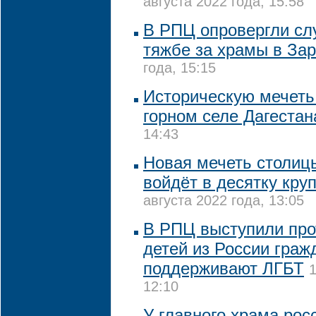
августа 2022 года, 15:58
В РПЦ опровергли сл
тяжбе за храмы в За
года, 15:15
Историческую мечеть
горном селе Дагестан
14:43
Новая мечеть столиц
войдёт в десятку кру
августа 2022 года, 13:05
В РПЦ выступили про
детей из России граж
поддерживают ЛГБТ
1
12:10
У главного храма рос