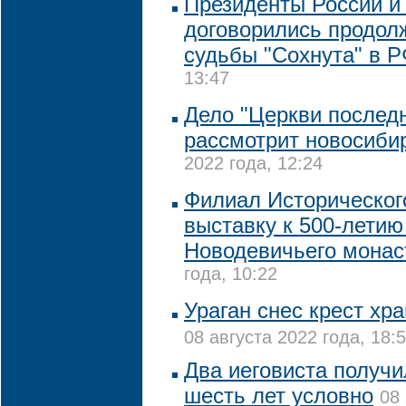
Президенты России и
договорились продол
судьбы "Сохнута" в 
13:47
Дело "Церкви последн
рассмотрит новосиби
2022 года, 12:24
Филиал Историческог
выставку к 500-летию
Новодевичьего мона
года, 10:22
Ураган снес крест хр
08 августа 2022 года, 18:
Два иеговиста получи
шесть лет условно
08 