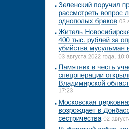
Зеленский поручил п
рассмотреть вопрос 
однополых браков
03 
Житель Новосибирск
400 тыс. рублей за о
убийства мусульман 
03 августа 2022 года, 10:
Памятник в честь уча
спецоперации открыл
Владимирской облас
17:23
Московская церковна
возрождает в Донбасс
сестричества
02 август