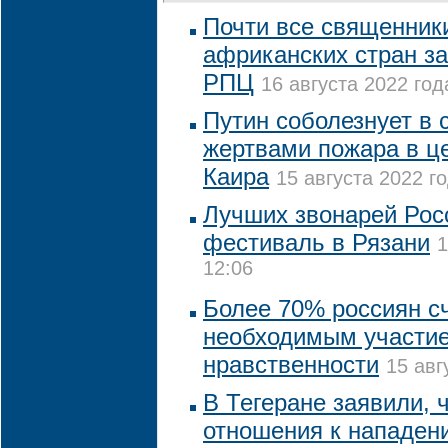
Почти все священники
африканских стран за
РПЦ
16 августа 2022 год
Путин соболезнует в с
жертвами пожара в це
Каира
15 августа 2022 го
Лучших звонарей Рос
фестиваль в Рязани
1
12:06
Более 70% россиян с
необходимым участие
нравственности
15 авг
В Тегеране заявили, 
отношения к нападен