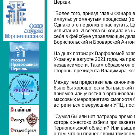
Церкви.
"Более того, приезд главы Фанара 
импульс упомянутым процессам (гон
Однако это не должно нас пугать. Ц
испытания. И всегда выходила из ни
себя в фейсбуке управляющий дел
Бориспольский и Броварской Антон
На днях патриарх Варфоломей заяв
Украину в августе 2021 года, на пр
независимости. Таким образом он о
стороны президента Владимира Зел
Между тем представитель канониче
было бы хорошо, если бы высокий 
приемов или участия в организован
массовых мероприятиях смог хотя 
встретиться с верующими УПЦ, пос
"Сумел бы или нет патриарх прямо 
которых жестоко избили при захват
Тернопольской области? Или вышло
о том, что он принес своим томосо