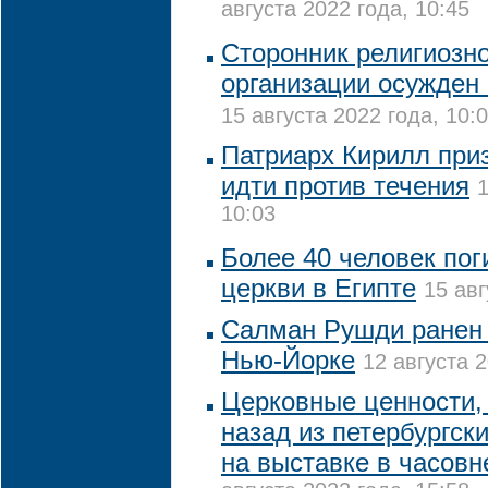
августа 2022 года, 10:45
Сторонник религиозн
организации осужден 
15 августа 2022 года, 10:
Патриарх Кирилл при
идти против течения
1
10:03
Более 40 человек пог
церкви в Египте
15 авг
Салман Рушди ранен 
Нью-Йорке
12 августа 2
Церковные ценности, 
назад из петербургск
на выставке в часовн