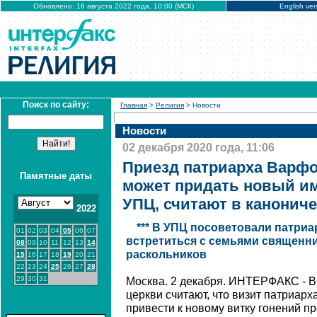
Обновлено: 16 августа 2022 года, 10:00 (МСК)
English ver
Поиск по сайту:
Главная
>
Религия
> Новости
Новости
02 декабря 2020 года, 11:06
Приезд патриарха Варфо
Памятные даты
может придать новый им
УПЦ, считают в канонич
2022
*** В УПЦ посоветовали патр
01
02
03
04
05
06
07
встретиться с семьями священни
08
09
10
11
12
13
14
раскольников
15
16
17
18
19
20
21
22
23
24
25
26
27
28
29
30
31
Москва. 2 декабря. ИНТЕРФАКС - В
церкви считают, что визит патриар
привести к новому витку гонений п