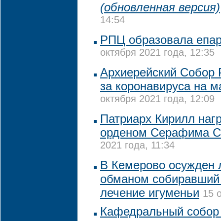
(обновленная версия)
14:54
РПЦ образовала епа
октября 2021 года, 12:35
Архиерейский Собор 
за коронавируса на м
октября 2021 года, 12:09
Патриарх Кирилл наг
орденом Серафима С
2021 года, 11:34
В Кемерово осужден 
обманом собиравший 
лечение игуменьи
15 
Кафедральный собор