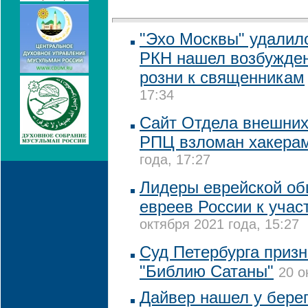
"Эхо Москвы" удалило
РКН нашел возбужде
розни к священникам
17:34
Сайт Отдела внешних
РПЦ взломан хакера
года, 17:27
Лидеры еврейской о
евреев России к учас
октября 2021 года, 15:27
Суд Петербурга призн
"Библию Сатаны"
20 о
Дайвер нашел у бере