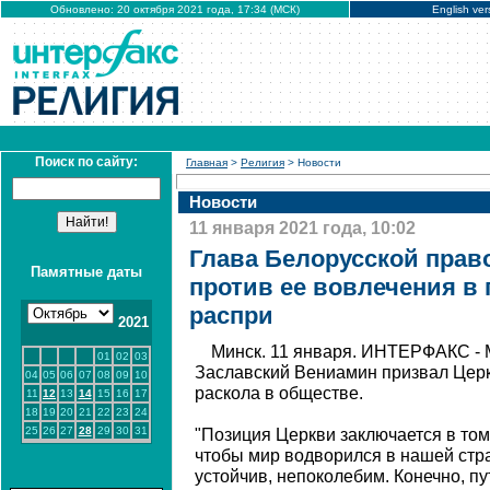
Обновлено: 20 октября 2021 года, 17:34 (МСК)
English ver
Поиск по сайту:
Главная
>
Религия
> Новости
Новости
11 января 2021 года, 10:02
Глава Белорусской прав
Памятные даты
против ее вовлечения в
распри
2021
Минск. 11 января. ИНТЕРФАКС - 
01
02
03
Заславский Вениамин призвал Церк
04
05
06
07
08
09
10
раскола в обществе.
11
12
13
14
15
16
17
18
19
20
21
22
23
24
25
26
27
28
29
30
31
"Позиция Церкви заключается в том,
чтобы мир водворился в нашей стра
устойчив, непоколебим. Конечно, п