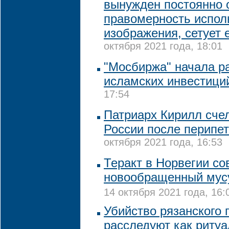
вынужден постоянно 
правомерность испол
изображения, сетует 
октября 2021 года, 18:01
"Мосбиржа" начала р
исламских инвестици
17:54
Патриарх Кирилл сче
России после перипе
октября 2021 года, 16:53
Теракт в Норвегии с
новообращенный мусу
14 октября 2021 года, 16:
Убийство рязанского 
расследуют как риту