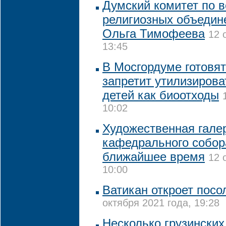
Думский комитет по 
религиозных объедин
Ольга Тимофеева
12 
13:45
В Мосгордуме готовят
запретит утилизиров
детей как биоотходы
10:02
Художественная галер
кафедрального собор
ближайшее время
12 
10:00
Ватикан откроет посо
октября 2021 года, 19:28
Несколько грузинских