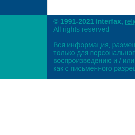
© 1991-2021 Interfax,
rel
All rights reserved
Вся информация, размещ
только для персонально
воспроизведению и / ил
как с письменного разр