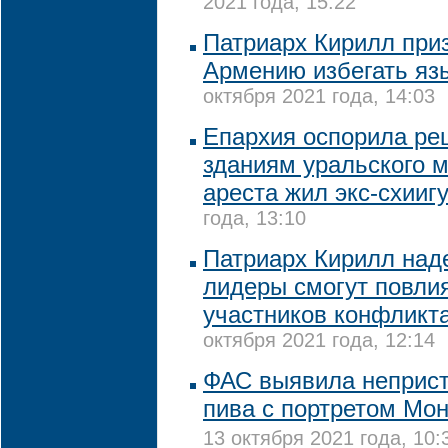
2021 года, 15:22
Патриарх Кирилл при
Армению избегать яз
октября 2021 года, 14:03
Епархия оспорила ре
зданиям уральского м
ареста жил экс-схииг
года, 13:10
Патриарх Кирилл наде
лидеры смогут повли
участников конфликт
октября 2021 года, 12:14
ФАС выявила неприс
пива с портретом Мо
13 октября 2021 года, 10: