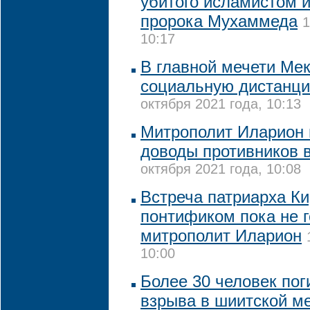
убитого исламистом и
пророка Мухаммеда
1
10:17
В главной мечети Ме
социальную дистанци
октября 2021 года, 10:13
Митрополит Иларион
доводы противников 
октября 2021 года, 10:08
Встреча патриарха Ки
понтификом пока не г
митрополит Иларион
10:00
Более 30 человек пог
взрыва в шиитской ме