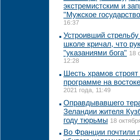
экстремистским и зап
"Мужское государство
16:37
Устроивший стрельбу
школе кричал, что ру
"указаниями бога"
18 
12:28
Шесть храмов строят 
программе на восток
2021 года, 11:49
Оправдывавшего тера
Зеландии жителя Кузб
году тюрьмы
18 октябр
Во Франции почтили 