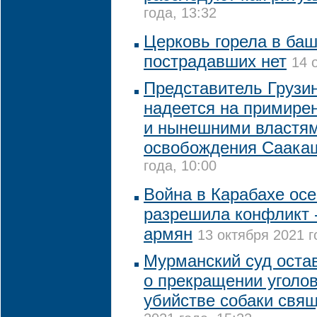
года, 13:32
Церковь горела в баш
пострадавших нет
14 
Представитель Грузи
надеется на примир
и нынешними властям
освобождения Саака
года, 10:00
Война в Карабахе осе
разрешила конфликт -
армян
13 октября 2021 г
Мурманский суд оста
о прекращении уголов
убийстве собаки свя