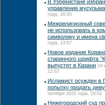
В Узбекистане избран
управления мусульм
года, 16:55
Межрелигиозный сове
не использовать в к
символику и имена с
года, 13:57
Новое издание Коран
старинного шрифта "
выпустят в Казани
19 
12:57
Исламист осужден в П
попытку продать деву
октября 2021 года, 10:01
Нижегородский суд п