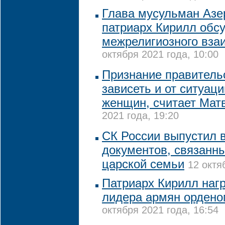
Глава мусульман Азе
патриарх Кирилл обс
межрелигиозного вза
октября 2021 года, 10:00
Признание правитель
зависеть и от ситуац
женщин, считает Мат
2021 года, 19:20
СК России выпустил 
документов, связанн
царской семьи
12 октя
Патриарх Кирилл наг
лидера армян ордено
октября 2021 года, 16:54