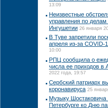
13:09
Неизвестные обстрел
управления по делам 
Ингушетии
26 января 20
В Туве запретили по
апреля из-за COVID-
10:00
РПЦ сообщила о еже
числа ее приходов в
2022 года, 19:57
Сербский патриарх в
коронавируса
25 январ
Музыку Шостаковича 
Петербурге ко Дню п