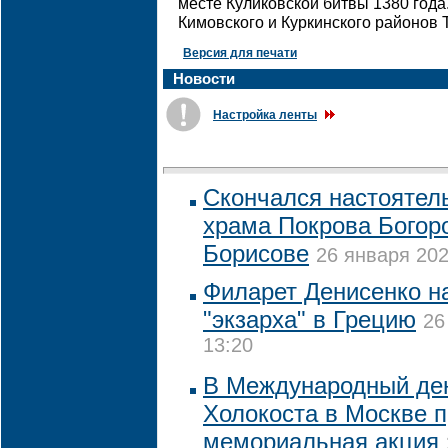
месте Куликовской битвы 1380 года
Кимовского и Куркинского районов 
Версия для печати
Новости
Настройка ленты
Скончался настоятел
храма Покрова Богор
Борисове
26 января 202
Филарет Денисенко н
"экзарха" в Грецию
26
13:20
В Международный ден
Холокоста в Москве 
мемориальная акция