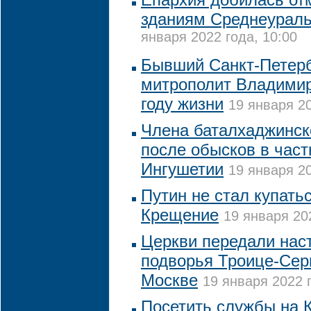
зданиям Среднеураль
января 2022 года, 10:00
Бывший Санкт-Петерб
митрополит Владимир
году жизни
19 января 20
Члена баталхаджинск
после обысков в час
Ингушетии
19 января 20
Путин не стал купать
Крещение
19 января 20
Церкви передали нас
подворья Троице-Сер
Москве
19 января 2022 г
Посетить службы на 