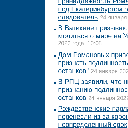
принадлежность Ром
под Екатеринбургом 
следователь
24 января 
В Ватикане призываю
молиться о мире на У
2022 года, 10:08
Дом Романовых прив
признать подлинность
останков"
24 января 202
В РПЦ заявили, что 
признанию подлиннос
останков
24 января 2022
Рождественские парл
перенесли из-за коро
неопределенный срок