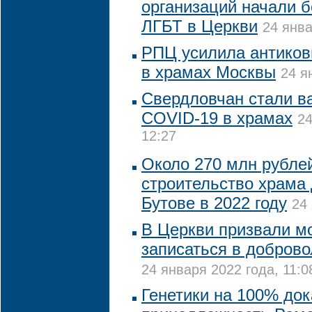
организаций начали б
ЛГБТ в Церкви
24 янва
РПЦ усилила антиков
в храмах Москвы
24 я
Свердловчан стали в
COVID-19 в храмах
24
12:27
Около 270 млн рубле
строительство храма 
Бутове в 2022 году
24 
В Церкви призвали м
записаться в доброво
24 января 2022 года, 11:0
Генетики на 100% до