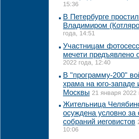
15:36
В Петербурге прости
Владимиром (Котляр
года, 14:51
Участницам фотосесс
мечети предъявлено 
2022 года, 12:40
В "программу-200" в
храма на юго-западе 
Москвы
21 января 2022 
Жительница Челябинс
осуждена условно за
собраний иеговистов
10:06