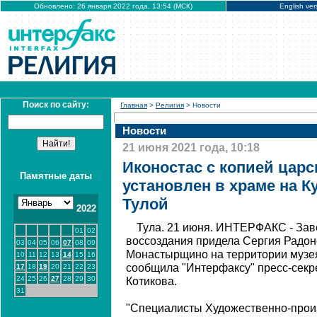
Обновлено: 26 января 2022 года, 13:54 (МСК)
English ver
Поиск по сайту:
Главная
>
Религия
> Новости
Новости
21 июня 2021 года, 10:18
Иконостас с копией царс
Памятные даты
установлен в храме на К
Тулой
2022
Тула. 21 июня. ИНТЕРФАКС - За
01
02
воссоздания придела Сергия Радон
03
04
05
06
07
08
09
Монастырщино на территории музея
10
11
12
13
14
15
16
сообщила "Интерфаксу" пресс-секр
17
18
19
20
21
22
23
24
25
26
27
28
29
30
Котикова.
31
"Специалисты Художественно-прои