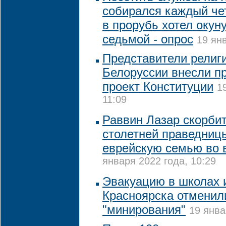
собирался каждый че
в прорубь хотел окун
седьмой - опрос
19 янв
Представители религ
Белоруссии внесли п
проект Конституции
1
11:09
Раввин Лазар скорбит
столетней праведниц
еврейскую семью во 
января 2022 года, 10:29
Эвакуацию в школах 
Красноярска отменили
"минирования"
19 янва