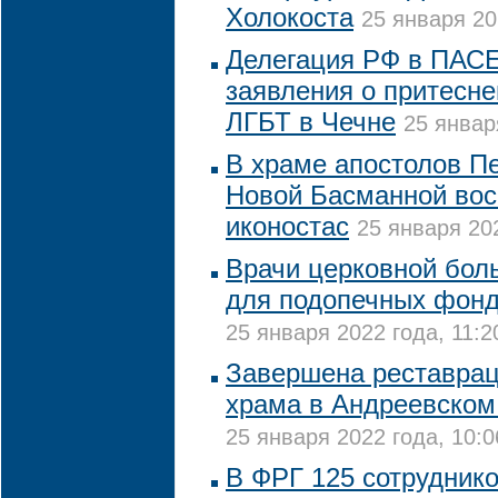
Холокоста
25 января 20
Делегация РФ в ПАСЕ
заявления о притесн
ЛГБТ в Чечне
25 январ
В храме апостолов Пе
Новой Басманной вос
иконостас
25 января 202
Врачи церковной бол
для подопечных фонд
25 января 2022 года, 11:2
Завершена реставрац
храма в Андреевско
25 января 2022 года, 10:0
В ФРГ 125 сотруднико