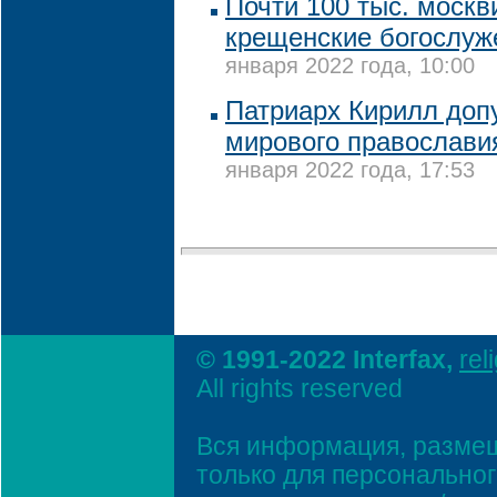
Почти 100 тыс. москв
крещенские богослуже
января 2022 года, 10:00
Патриарх Кирилл допу
мирового православия
января 2022 года, 17:53
© 1991-2022 Interfax,
rel
All rights reserved
Вся информация, размещ
только для персонально