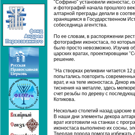
"Софрино" установили иконостас, 
и фотографий начала прошлого век
алтарной преграды делали в соотве
хранящимся в Государственном Исто
собеседница агентства.
По ее словам, в распоряжении рес
фотографии иконостаса, по которы
было просто невозможно. Изучив о
царских вратах, проектировщики "
решение.
"На створках реликвии читается 12
попытались повторить современные
врат, и на теле иконостаса. Декор и
тиснения на металле, здесь мелкор
счет резьбы по дереву с последующ
Котикова.
Несколько столетий назад царские 
В наши дни элементы декора алтар
врат изготовили на станках с прог
иконостаса выполнено их сосны, эле
Твердая порода помогла избежать 