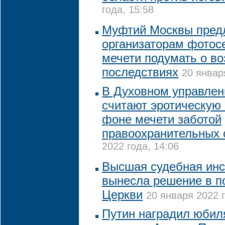
года, 15:58
Муфтий Москвы пред
организаторам фотос
мечети подумать о в
последствиях
20 январ
В Духовном управле
считают эротическую
фоне мечети заботой
правоохранительных 
2022 года, 14:06
Высшая судебная инс
вынесла решение в п
Церкви
20 января 2022 г
Путин наградил юби