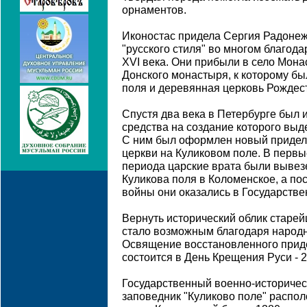
орнаментов.
Иконостас придела Сергия Радонеж
"русского стиля" во многом благод
XVI века. Они прибыли в село Мона
Донского монастыря, к которому б
поля и деревянная церковь Рождес
Спустя два века в Петербурге был 
средства на создание которого выде
С ним был оформлен новый придел
церкви на Куликовом поле. В первы
периода царские врата были вывез
Куликова поля в Коломенское, а по
войны они оказались в Государств
Вернуть исторический облик старе
стало возможным благодаря народ
Освящение восстановленного прид
состоится в День Крещения Руси - 
Государственный военно-историчес
заповедник "Куликово поле" располо