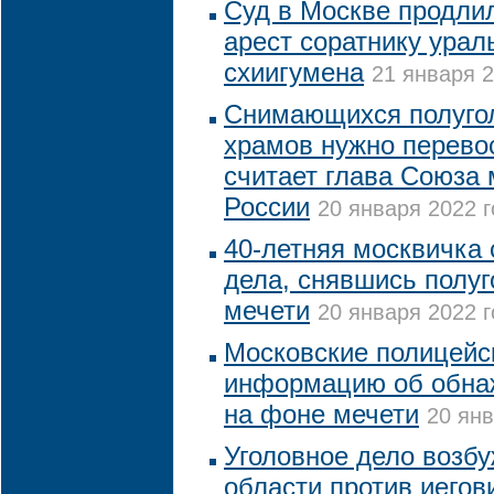
Суд в Москве продлил
арест соратнику ураль
схиигумена
21 января 2
Снимающихся полуго
храмов нужно перево
считает глава Союза
России
20 января 2022 г
40-летняя москвичка 
дела, снявшись полуг
мечети
20 января 2022 г
Московские полицейс
информацию об обна
на фоне мечети
20 янв
Уголовное дело возб
области против иегов