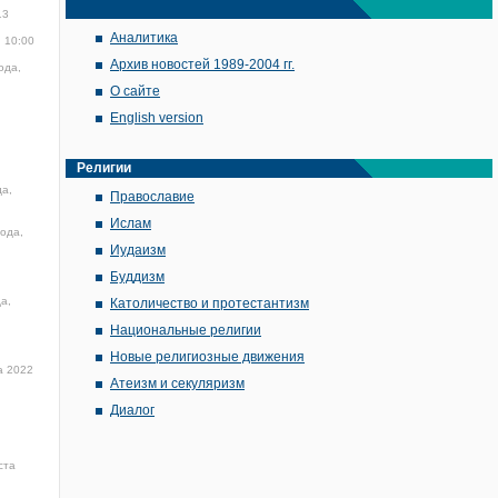
13
Аналитика
, 10:00
Архив новостей 1989-2004 гг.
ода,
О сайте
English version
Религии
да,
Православие
Ислам
года,
Иудаизм
Буддизм
а,
Католичество и протестантизм
Национальные религии
Новые религиозные движения
а 2022
Атеизм и секуляризм
Диалог
ста