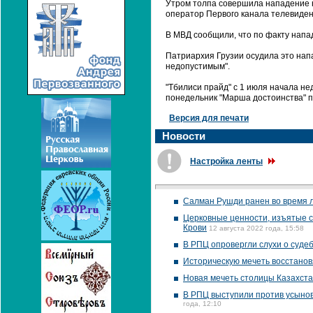
Утром толпа совершила нападение н
оператор Первого канала телевиден
В МВД сообщили, что по факту напа
Патриархия Грузии осудила это на
недопустимым".
"Тбилиси прайд" с 1 июля начала н
понедельник "Марша достоинства" п
Версия для печати
Новости
Настройка ленты
Салман Рушди ранен во время 
Церковные ценности, изъятые ст
Крови
12 августа 2022 года, 15:58
В РПЦ опровергли слухи о суде
Историческую мечеть восстанов
Новая мечеть столицы Казахста
В РПЦ выступили против усынов
года, 12:10