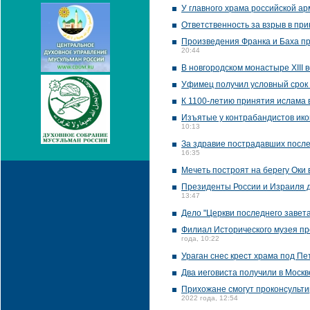
У главного храма российской а
Ответственность за взрыв в п
Произведения Франка и Баха пр
20:44
В новгородском монастыре XIII
Уфимец получил условный срок 
К 1100-летию принятия ислама 
Изъятые у контрабандистов икон
10:13
За здравие пострадавших после
16:35
Мечеть построят на берегу Оки 
Президенты России и Израиля д
13:47
Дело "Церкви последнего завет
Филиал Исторического музея пр
года, 10:22
Ураган снес крест храма под П
Два иеговиста получили в Москв
Прихожане смогут проконсультир
2022 года, 12:54