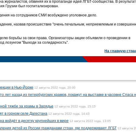
а журналистов, обвиняя их в пропаганде идей ЛГБТ-сообщества. В результа
ия Грузии был госпитализирован.
дения на сотрудников СМИ возбуждено уголовное дело.
падение, назвав происшествие "очень печальным, неприемлемым и совершен
еделю борьбы за свои права. Организаторы акции объявили о проведении в
од лозунгом "Выходи за солидарность".
На главную стра
лекции в Нью-Йорке
12 августа 2022 года, 20:00
о лет назад из петербургских храмов, покажут на выставке в часовне Спаса 
бной тяжбе за храмы в Зарядье
12 августа 2022 года, 15:15
ят в горном селе Дагестана
12 августа 2022 года, 14:43
на войдёт в десятку крупнейших в мире
12 августа 2022 года, 13:05
ления детей из России гражданами стран, где поддерживают ЛГБТ
12 августа 