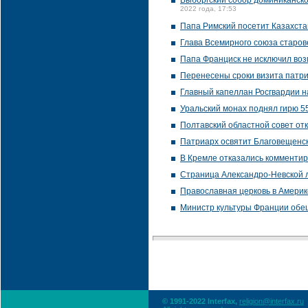
Выборгский собор доминиканско
2022 года, 17:53
Папа Римский посетит Казахста
Глава Всемирного союза старов
Папа Франциск не исключил воз
Перенесены сроки визита патр
Главный капеллан Росгвардии н
Уральский монах поднял гирю 5
Полтавский областной совет от
Патриарх освятит Благовещенск
В Кремле отказались комментир
Страница Александро-Невской л
Православная церковь в Америк
Министр культуры Франции обещ
© 1991-2022 Interfax,
religion@interfax.ru