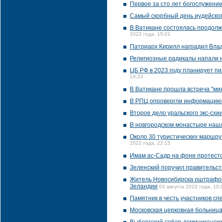
Первое за сто лет богослужени
Самый скорбный день иудейско
В Ватикане состоялась продолж
2022 года, 15:01
Патриарх Кирилл наградил Вла
Религиозные радикалы напали 
ЦБ РФ в 2023 году планирует пи
19:23
В Ватикане прошла встреча "ми
В РПЦ опровергли информацию 
Второе дело уральского экс-схи
В новгородском монастыре нашл
Около 30 туристических маршр
2022 года, 22:15
Имам ас-Садр на фоне протесто
Зеленский поручил правительст
Житель Новосибирска оштрафова
Зеландии
03 августа 2022 года, 10:
Памятник в честь участников с
Московская церковная больница