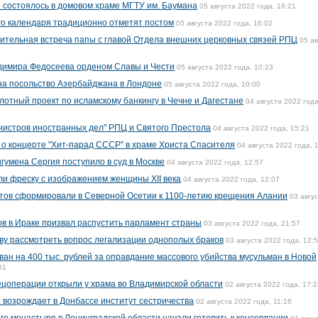
е состоялось в домовом храме МГТУ им. Баумана
05 августа 2022 года, 16:21
го календаря традиционно отметят постом
05 августа 2022 года, 16:02
ительная встреча папы с главой Отдела внешних церковных связей РПЦ
05 ав
димира Федосеева орденом Славы и Чести
05 августа 2022 года, 10:23
на посольство Азербайджана в Лондоне
05 августа 2022 года, 10:00
лотный проект по исламскому банкингу в Чечне и Дагестане
04 августа 2022 года
нистров иностранных дел" РПЦ и Святого Престола
04 августа 2022 года, 15:21
о концерте "Хит-парад СССР" в храме Христа Спасителя
04 августа 2022 года, 
игумена Сергия поступило в суд в Москве
04 августа 2022 года, 12:57
и фреску с изображением женщины XII века
04 августа 2022 года, 12:07
утов сформировали в Северной Осетии к 1100-летию крещения Алании
03 авгу
в в Ираке призвал распустить парламент страны
03 августа 2022 года, 21:57
ву рассмотреть вопрос легализации однополых браков
03 августа 2022 года, 12:
н на 400 тыс. рублей за оправдание массового убийства мусульман в Новой
01
пецоперации открыли у храма во Владимирской области
02 августа 2022 года, 17:2
 возрождает в Донбассе институт сестричества
02 августа 2022 года, 11:16