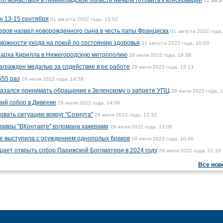
го монастыря в Ленинградской области начали готовить к консервации
01 авгу
н 13-15 сентября
01 августа 2022 года, 13:52
еров назвал новорожденного сына в честь папы Франциска
01 августа 2022 года,
можности ухода на покой по состоянию здоровья
01 августа 2022 года, 10:00
иарха Кирилла в Нижегородскую митрополию
29 июля 2022 года, 19:38
агражден медалью за содействие в ее работе
29 июля 2022 года, 15:13
555 раз
29 июля 2022 года, 14:58
казался принимать обращение к Зеленскому о запрете УПЦ
29 июля 2022 года, 
ий собор в Дивееве
29 июля 2022 года, 14:09
овать ситуацию вокруг "Сохнута"
29 июля 2022 года, 13:32
авры "ВКонтакте" взломана хакерами
29 июля 2022 года, 13:08
е выступила с осуждением однополых браков
29 июля 2022 года, 10:40
ает открыть собор Парижской Богоматери в 2024 году
28 июля 2022 года, 21:10
Все нов