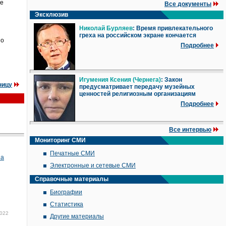
те
Все документы
Эксклюзив
Николай Бурляев
: Время привлекательного
греха на российском экране кончается
но
Подробнее
Игумения Ксения (Чернега)
: Закон
ницу
предусматривает передачу музейных
ценностей религиозным организациям
Подробнее
Все интервью
Мониторинг СМИ
Печатные СМИ
на
Электронные и сетевые СМИ
Справочные материалы
Биографии
Статистика
2022
Другие материалы