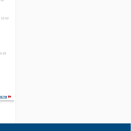
ста
 10:02
14:28
ости