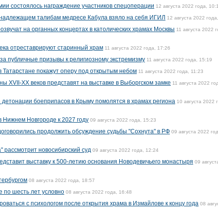
рмии состоялось награждение участников спецоперации
12 августа 2022 года, 10:
ринадлежащем талибам медресе Кабула взяло на себя ИГИЛ
12 августа 2022 года
озвучат на органных концертах в католических храмах Москвы
11 августа 2022 г
 века отреставрируют старинный храм
11 августа 2022 года, 17:26
за публичные призывы к религиозному экстремизму
11 августа 2022 года, 15:19
в Татарстане покажут оперу под открытым небом
11 августа 2022 года, 11:23
ы XVII-XX веков представят на выставке в Выборгском замке
11 августа 2022 го
 детонации боеприпасов в Крыму помолятся в храмах региона
10 августа 2022 
в Нижнем Новгороде к 2027 году
09 августа 2022 года, 15:23
оговорились продолжить обсуждение судьбы "Сохнута" в РФ
09 августа 2022 год
а" рассмотрит новосибирский суд
09 августа 2022 года, 12:24
едставит выставку к 500-летию основания Новодевичьего монастыря
09 август
етербургом
08 августа 2022 года, 18:57
е по шесть лет условно
08 августа 2022 года, 16:48
оваться с психологом после открытия храма в Измайлове к концу года
08 авгу