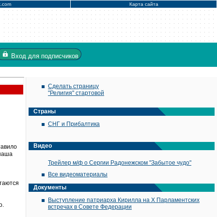
x.com
Карта сайта
Вход
для подписчиков
Сделать страницу
"Религия" стартовой
Страны
СНГ и Прибалтика
Видео
тавило
 наша
Трейлер м/ф о Сергии Радонежском "Забытое чудо"
Все видеоматериалы
стаются
Документы
Выступление патриарха Кирилла на X Парламентских
о.
встречах в Совете Федерации