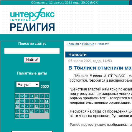
Обновлено: 12 августа 2022 года, 20:00 (МСК)
Поиск по сайту:
Главная
>
Религия
> Новости
Новости
05 июля 2021 года, 14:53
В Тбилиси отменили ма
Памятные даты
Тбилиси. 5 июля. ИНТЕРФАКС - М
состоится, говорится в распростран
2022
"Действия властей нам ясно показал
под угрозу жизнь и здоровье многих
01
02
03
04
05
06
07
борьба продолжится", - говорится 
08
09
10
11
12
13
14
неправительственные организации.
15
16
17
18
19
20
21
22
23
24
25
26
27
28
Несмотря на отказ от проведения ш
в эти часы на проспекте Руставели и
29
30
31
Ранее протестующие взобрались на 