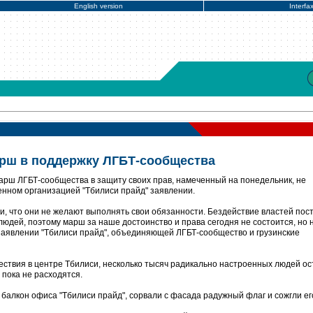
English version
Interfa
рш в поддержку ЛГБТ-сообщества
арш ЛГБТ-сообщества в защиту своих прав, намеченный на понедельник, не
енном организацией "Тбилиси прайд" заявлении.
и, что они не желают выполнять свои обязанности. Бездействие властей пос
 людей, поэтому марш за наше достоинство и права сегодня не состоится, но
в заявлении "Тбилиси прайд", объединяющей ЛГБТ-сообщество и грузинские
ествия в центре Тбилиси, несколько тысяч радикально настроенных людей о
 пока не расходятся.
балкон офиса "Тбилиси прайд", сорвали с фасада радужный флаг и сожгли ег