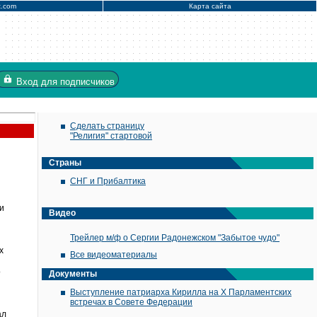
x.com
Карта сайта
Вход
для подписчиков
Сделать страницу
"Религия" стартовой
Страны
СНГ и Прибалтика
и
Видео
Трейлер м/ф о Сергии Радонежском "Забытое чудо"
х
Все видеоматериалы
о
Документы
Выступление патриарха Кирилла на X Парламентских
встречах в Совете Федерации
ал