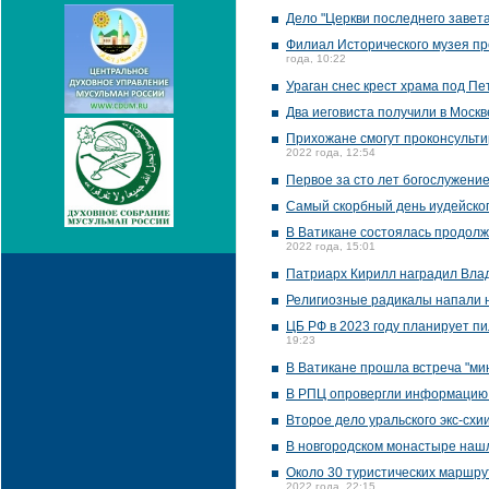
Дело "Церкви последнего завет
Филиал Исторического музея пр
года, 10:22
Ураган снес крест храма под П
Два иеговиста получили в Москв
Прихожане смогут проконсультир
2022 года, 12:54
Первое за сто лет богослужени
Самый скорбный день иудейско
В Ватикане состоялась продолж
2022 года, 15:01
Патриарх Кирилл наградил Вла
Религиозные радикалы напали 
ЦБ РФ в 2023 году планирует пи
19:23
В Ватикане прошла встреча "ми
В РПЦ опровергли информацию 
Второе дело уральского экс-схи
В новгородском монастыре нашл
Около 30 туристических маршр
2022 года, 22:15