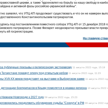
равославной церкви, а также "вдохновлял на борьбу за нашу свободу в наиб
айдана и активной фазы российско-украинской войны".
тно заявлял, что УПЦ-КП продолжает существовать и что он не намерен вып
едоставленного Константинопольским патриархатом.
подпись под постановлением поместного собора УПЦ-КП от 15 декабря 2018 г
иевского патриархата. Позже Филарет неоднократно призывал власти прекр
уть ей госрегистрацию.
На главную стра
за публичные призывы к религиозному экстремизму
11 августа 2022 года, 15:19
в Татарстане покажут оперу под открытым небом
11 августа 2022 года, 11:23
ы XVII-XX веков представят на выставке в Выборгском замке
11 августа 2022 го
 детонации боеприпасов в Крыму помолятся в храмах региона
10 августа 2022 
в Нижнем Новгороде к 2027 году
09 августа 2022 года, 15:23
оговорились продолжить обсуждение судьбы "Сохнута" в РФ
09 августа 2022 год