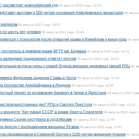
а" рассмотрит новосибирский суд
09 августа 2022 года, 12:24
едставит выставку к 500-летию основания Новодевичьего монастыря
09 август
етербургом
08 августа 2022 года, 18:57
е по шесть лет условно
08 августа 2022 года, 16:48
оваться с психологом после открытия храма в Измайлове к концу года
08 авгу
е состоялось в домовом храме МГТУ им. Баумана
05 августа 2022 года, 16:21
го календаря традиционно отметят постом
05 августа 2022 года, 16:02
ительная встреча папы с главой Отдела внешних церковных связей РПЦ
05 ав
димира Федосеева орденом Славы и Чести
05 августа 2022 года, 10:23
на посольство Азербайджана в Лондоне
05 августа 2022 года, 10:00
лотный проект по исламскому банкингу в Чечне и Дагестане
04 августа 2022 года
нистров иностранных дел" РПЦ и Святого Престола
04 августа 2022 года, 15:21
о концерте "Хит-парад СССР" в храме Христа Спасителя
04 августа 2022 года, 
игумена Сергия поступило в суд в Москве
04 августа 2022 года, 12:57
и фреску с изображением женщины XII века
04 августа 2022 года, 12:07
утов сформировали в Северной Осетии к 1100-летию крещения Алании
03 авгу