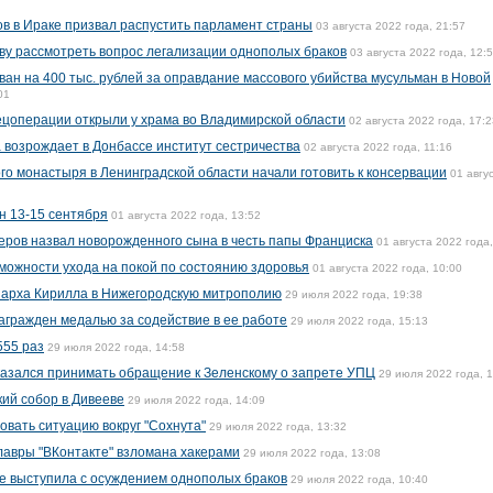
в в Ираке призвал распустить парламент страны
03 августа 2022 года, 21:57
ву рассмотреть вопрос легализации однополых браков
03 августа 2022 года, 12:
н на 400 тыс. рублей за оправдание массового убийства мусульман в Новой
01
пецоперации открыли у храма во Владимирской области
02 августа 2022 года, 17:2
 возрождает в Донбассе институт сестричества
02 августа 2022 года, 11:16
го монастыря в Ленинградской области начали готовить к консервации
01 авгу
н 13-15 сентября
01 августа 2022 года, 13:52
еров назвал новорожденного сына в честь папы Франциска
01 августа 2022 года,
можности ухода на покой по состоянию здоровья
01 августа 2022 года, 10:00
иарха Кирилла в Нижегородскую митрополию
29 июля 2022 года, 19:38
агражден медалью за содействие в ее работе
29 июля 2022 года, 15:13
555 раз
29 июля 2022 года, 14:58
казался принимать обращение к Зеленскому о запрете УПЦ
29 июля 2022 года, 
ий собор в Дивееве
29 июля 2022 года, 14:09
овать ситуацию вокруг "Сохнута"
29 июля 2022 года, 13:32
авры "ВКонтакте" взломана хакерами
29 июля 2022 года, 13:08
е выступила с осуждением однополых браков
29 июля 2022 года, 10:40