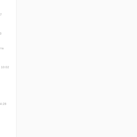
57
3
ста
 10:02
14:28