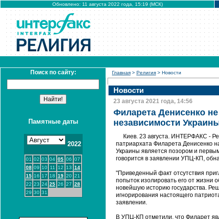
Обновлено: 11 августа 2022 года, 15:19 (МСК)
Поиск по сайту:
Главная
>
Религия
> Новости
Новости
23 августа 2021 года, 14:56
Филарета Денисенко не
Памятные даты
независимости Украин
Киев. 23 августа. ИНТЕРФАКС - Р
2022
патриархата Филарета Денисенко н
Украины является позором и первым
говорится в заявлении УПЦ-КП, обн
01
02
03
04
05
06
07
08
09
10
11
12
13
14
"Приведенный факт отсутствия при
15
16
17
18
19
20
21
попыток изолировать его от жизни 
22
23
24
25
26
27
28
новейшую историю государства. Ре
29
30
31
игнорирования настоящего патриота 
заявлении.
В УПЦ-КП отметили, что Филарет яв