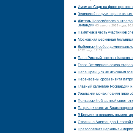
Имам ас-Садр на фоне протесто
Зеленский поручил правительст
Житель Новосибирска оштрафова
Зеландии
03 августа 2022 года, 10:
Памятник в честь участников с
Московская церковная больница
Выборгский собор доминиканско
2022 года, 17:53
Папа Римский посетит Казахста
Глава Всемирного союза старов
Папа Франциск не исключил воз
Перенесены сроки визита патр
Главный капеллан Росгвардии н
Уральский монах поднял гирю 5
Полтавский областной совет от
Патриарх освятит Благовещенск
В Кремле отказались комментир
Страница Александро-Невской л
Православная церковь в Америк