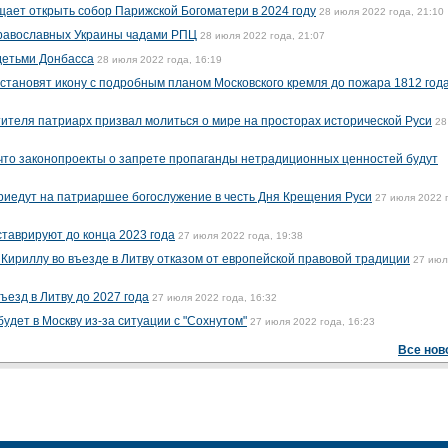
ает открыть собор Парижской Богоматери в 2024 году
28 июля 2022 года, 21:10
православных Украины чадами РПЦ
28 июля 2022 года, 21:07
детьми Донбасса
28 июля 2022 года, 16:19
становят икону с подробным планом Московского кремля до пожара 1812 год
ителя патриарх призвал молиться о мире на просторах исторической Руси
28
что законопроекты о запрете пропаганды нетрадиционных ценностей будут
приедут на патриаршее богослужение в честь Дня Крещения Руси
27 июля 2022 
ставрируют до конца 2023 года
27 июля 2022 года, 19:38
 Кириллу во въезде в Литву отказом от европейской правовой традиции
27 июл
ъезд в Литву до 2027 года
27 июля 2022 года, 16:32
удет в Москву из-за ситуации с "Сохнутом"
27 июля 2022 года, 16:23
Все нов