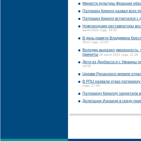
Министр культуры Франции обещ
Патриарх Кирилл назвал всех 
Патриарх Кирилл встретился с 
Новгородские реставраторы вос
июля 2022 года, 16:02
В день памяти Владимира Крест
2022 года, 12:43
Володин выразил уверенность, 
приняты
28 июля 2022 года, 11:28
Дети из Донбасса и с Украины 
19:55
Церкви Рязанского кремля отре
В РПЦ назвали отказ патриарху
года, 17:28
Патриарху Кириллу запретили в
Делегация Израиля в среду приб