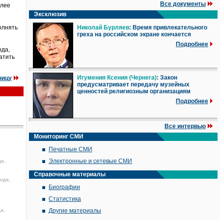
Все документы
олее
Эксклюзив
олнять
Николай Бурляев
: Время привлекательного
греха на российском экране кончается
Подробнее
ода,
атить
Игумения Ксения (Чернега)
: Закон
ницу
предусматривает передачу музейных
ценностей религиозным организациям
Подробнее
Все интервью
Мониторинг СМИ
Печатные СМИ
Электронные и сетевые СМИ
да,
Справочные материалы
года,
Биографии
Статистика
а,
Другие материалы