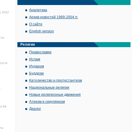
Аналитика
а 2022
Архив новостей 1989-2004 гг.
О сайте
English version
ста
Религии
Православие
Ислам
густа
Иудаизм
Буддизм
Католичество и протестантизм
Национальные религии
,
Новые религиозные движения
Атеизм и секуляризм
14:56
Диалог
ста