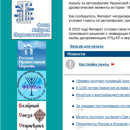
борьбу за автокефалию Украинской п
драматические моменты истории - М
Как сообщалось, Филарет неоднокра
условия томоса об автокефалии, пр
В 2020 году Филарет отозвал свою 
принявшего решение о ликвидации К
якобы дискриминацию УПЦ-КП и верн
Версия для печати
Новости
Настройка ленты
Уфимец получил условный срок 
К 1100-летию принятия ислама 
Изъятые у контрабандистов икон
10:13
За здравие пострадавших после
16:35
Мечеть построят на берегу Оки 
Президенты России и Израиля д
13:47