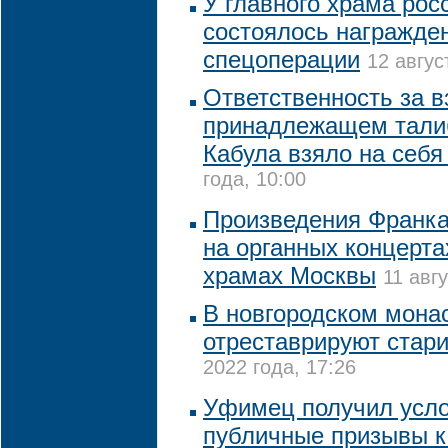
У главного храма рос
состоялось награжде
спецоперации
12 авгус
Ответственность за в
принадлежащем тали
Кабула взяло на себ
года, 10:00
Произведения Франка
на органных концерта
храмах Москвы
11 авг
В новгородском монас
отреставрируют стар
2022 года, 17:26
Уфимец получил усло
публичные призывы к