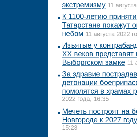
экстремизму
11 августа
К 1100-летию приняти
Татарстане покажут 
небом
11 августа 2022 го
Изъятые у контрабанд
XX веков представят 
Выборгском замке
11 
За здравие пострада
детонации боеприпас
помолятся в храмах 
2022 года, 16:35
Мечеть построят на 
Новгороде к 2027 год
15:23