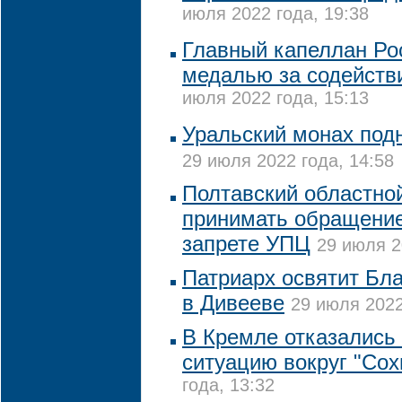
июля 2022 года, 19:38
Главный капеллан Ро
медалью за содействи
июля 2022 года, 15:13
Уральский монах подн
29 июля 2022 года, 14:58
Полтавский областной
принимать обращение
запрете УПЦ
29 июля 2
Патриарх освятит Бл
в Дивееве
29 июля 2022
В Кремле отказались
ситуацию вокруг "Сох
года, 13:32