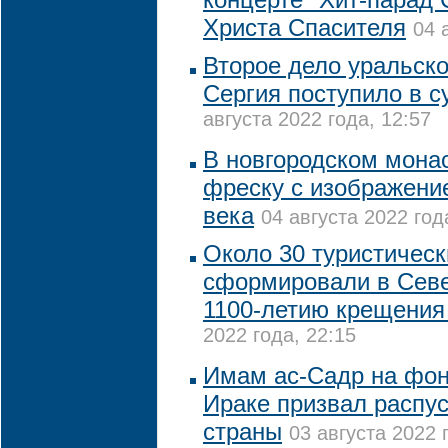
Христа Спасителя
04 
Второе дело уральско
Сергия поступило в с
августа 2022 года, 12:57
В новгородском мона
фреску с изображени
века
04 августа 2022 год
Около 30 туристичес
сформировали в Севе
1100-летию крещения
2022 года, 22:15
Имам ас-Садр на фон
Ираке призвал распу
страны
03 августа 2022 