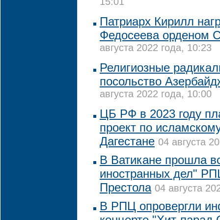
15:01
Патриарх Кирилл наг
Федосеева орденом С
августа 2022 года, 10:23
Религиозные радикал
посольство Азербайд
августа 2022 года, 10:00
ЦБ РФ в 2023 году пл
проект по исламскому
Дагестане
04 августа 20
В Ватикане прошла в
иностранных дел" РП
Престола
04 августа 202
В РПЦ опровергли и
концерте "Хит-парад