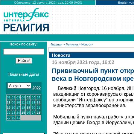
Обновлено: 12 августа 2022 года, 20:00 (МСК)
English ver
Поиск по сайту:
Главная
>
Религия
> Новости
Новости
16 ноября 2021 года, 16:02
Прививочный пункт откр
Памятные даты
века в Новгородском кр
2022
Великий Новгород. 16 ноября. И
вакцинации от коронавируса откры
01
02
03
04
05
06
07
сообщили "Интерфаксу" во вторник
08
09
10
11
12
13
14
министерства здравоохранения.
15
16
17
18
19
20
21
22
23
24
25
26
27
28
Мобильный пункт начал работу в к
29
30
31
здании церкви Входа в Иерусалим, 
"Всего в регионе в настоящий мом