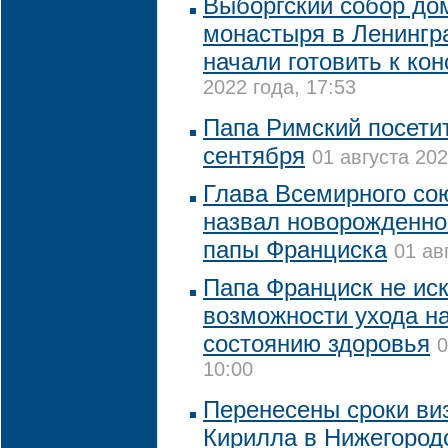
Выборгский собор до
монастыря в Ленингр
начали готовить к ко
2022 года, 17:53
Папа Римский посетит
сентября
01 августа 202
Глава Всемирного со
назвал новорожденног
папы Франциска
01 ав
Папа Франциск не ис
возможности ухода на
состоянию здоровья
0
10:00
Перенесены сроки ви
Кирилла в Нижегород