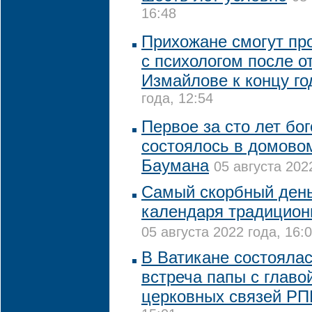
16:48
Прихожане смогут пр
с психологом после о
Измайлове к концу го
года, 12:54
Первое за сто лет бо
состоялось в домово
Баумана
05 августа 202
Самый скорбный день
календаря традицион
05 августа 2022 года, 16:
В Ватикане состояла
встреча папы с глав
церковных связей Р