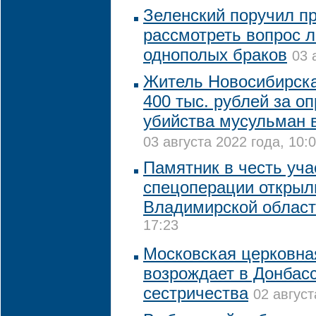
Зеленский поручил п
рассмотреть вопрос 
однополых браков
03 
Житель Новосибирск
400 тыс. рублей за о
убийства мусульман 
03 августа 2022 года, 10:
Памятник в честь уча
спецоперации открыл
Владимирской облас
17:23
Московская церковна
возрождает в Донбасс
сестричества
02 август