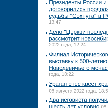
Президенты России и
договорились продол
судьбы "Сохнута" в 
13:47
Дело "Церкви последн
рассмотрит новосиби
2022 года, 12:24
Филиал Историческог
выставку к 500-летию
Новодевичьего мона
года, 10:22
Ураган снес крест хр
08 августа 2022 года, 18:
Два иеговиста получи
шесть лет условно
08 