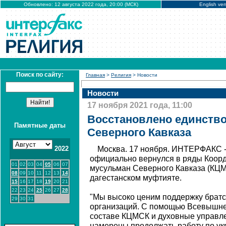
Обновлено: 12 августа 2022 года, 20:00 (МСК)
English ver
Поиск по сайту:
Главная
>
Религия
> Новости
Новости
17 ноября 2021 года, 11:00
Восстановлено единств
Памятные даты
Северного Кавказа
2022
Москва. 17 ноября. ИНТЕРФАКС -
официально вернулся в ряды Коор
01
02
03
04
05
06
07
мусульман Северного Кавказа (КЦМ
08
09
10
11
12
13
14
дагестанском муфтияте.
15
16
17
18
19
20
21
22
23
24
25
26
27
28
"Мы высоко ценим поддержку братс
29
30
31
организаций. С помощью Всевышне
составе КЦМСК и духовные управле
намерены продолжать работу по ук