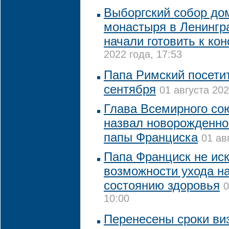
Выборгский собор до
монастыря в Ленингр
начали готовить к ко
2022 года, 17:53
Папа Римский посетит
сентября
01 августа 202
Глава Всемирного со
назвал новорожденног
папы Франциска
01 ав
Папа Франциск не ис
возможности ухода на
состоянию здоровья
0
10:00
Перенесены сроки ви