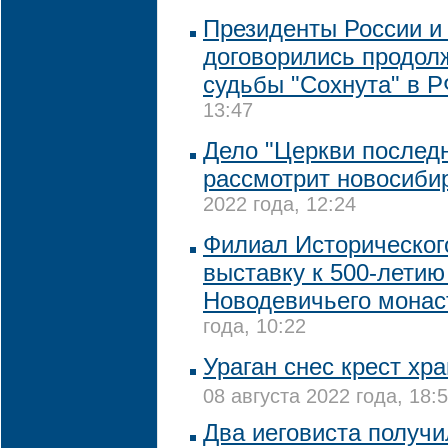
Президенты России и
договорились продол
судьбы "Сохнута" в 
13:47
Дело "Церкви последн
рассмотрит новосиби
2022 года, 12:24
Филиал Историческог
выставку к 500-летию
Новодевичьего мона
года, 10:22
Ураган снес крест хр
08 августа 2022 года, 18:
Два иеговиста получи