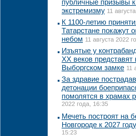
публичные призывы к
экстремизму
11 августа
К 1100-летию приняти
Татарстане покажут 
небом
11 августа 2022 го
Изъятые у контрабанд
XX веков представят 
Выборгском замке
11 
За здравие пострада
детонации боеприпас
помолятся в храмах 
2022 года, 16:35
Мечеть построят на 
Новгороде к 2027 год
15:23