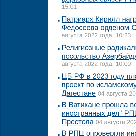
15:01
Патриарх Кирилл наг
Федосеева орденом С
августа 2022 года, 10:23
Религиозные радикал
посольство Азербайд
августа 2022 года, 10:00
ЦБ РФ в 2023 году пл
проект по исламскому
Дагестане
04 августа 20
В Ватикане прошла в
иностранных дел" РП
Престола
04 августа 202
В РПЦ опровергли и