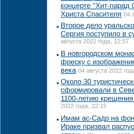
концерте "Хит-парад
Христа Спасителя
04 
Второе дело уральско
Сергия поступило в с
августа 2022 года, 12:57
В новгородском мона
фреску с изображени
века
04 августа 2022 год
Около 30 туристичес
сформировали в Севе
1100-летию крещения
2022 года, 22:15
Имам ас-Садр на фон
Ираке призвал распу