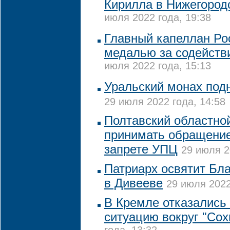
Кирилла в Нижегород
июля 2022 года, 19:38
Главный капеллан Ро
медалью за содействи
июля 2022 года, 15:13
Уральский монах подн
29 июля 2022 года, 14:58
Полтавский областной
принимать обращение
запрете УПЦ
29 июля 2
Патриарх освятит Бл
в Дивееве
29 июля 2022
В Кремле отказались
ситуацию вокруг "Сох