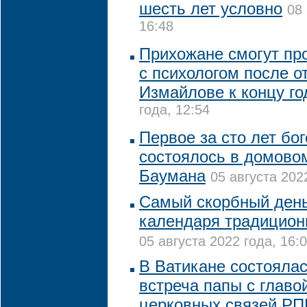
шесть лет условно
08 
16:48
Прихожане смогут пр
с психологом после о
Измайлове к концу го
года, 12:54
Первое за сто лет бо
состоялось в домово
Баумана
05 августа 202
Самый скорбный день
календаря традицион
05 августа 2022 года, 16:
В Ватикане состояла
встреча папы с глав
церковных связей Р