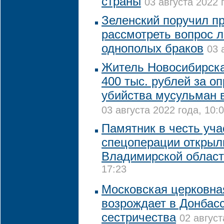
страны
03 августа 2022 
Зеленский поручил п
рассмотреть вопрос 
однополых браков
03 
Житель Новосибирск
400 тыс. рублей за о
убийства мусульман 
03 августа 2022 года, 10:
Памятник в честь уча
спецоперации открыл
Владимирской облас
17:23
Московская церковна
возрождает в Донбасс
сестричества
02 август