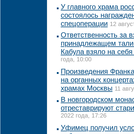
У главного храма рос
состоялось награжде
спецоперации
12 авгус
Ответственность за в
принадлежащем тали
Кабула взяло на себ
года, 10:00
Произведения Франка
на органных концерта
храмах Москвы
11 авг
В новгородском монас
отреставрируют стар
2022 года, 17:26
Уфимец получил усло