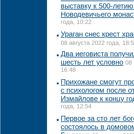
выставку к 500-летию
Новодевичьего мона
года, 10:22
Ураган снес крест хр
08 августа 2022 года, 18:
Два иеговиста получи
шесть лет условно
08 
16:48
Прихожане смогут пр
с психологом после о
Измайлове к концу го
года, 12:54
Первое за сто лет бо
состоялось в домово