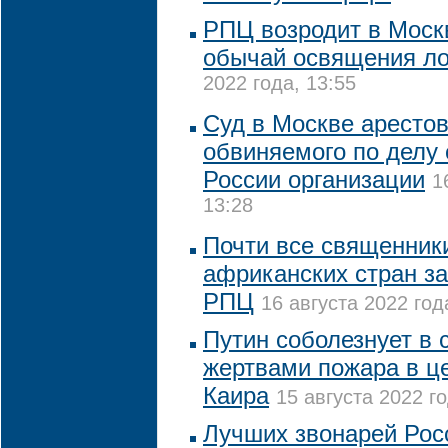
РПЦ возродит в Моск
обычай освящения л
2022 года, 13:55
Суд в Москве арестов
обвиняемого по делу 
России организации
1
13:28
Почти все священники
африканских стран за
РПЦ
16 августа 2022 год
Путин соболезнует в с
жертвами пожара в це
Каира
15 августа 2022 го
Лучших звонарей Рос