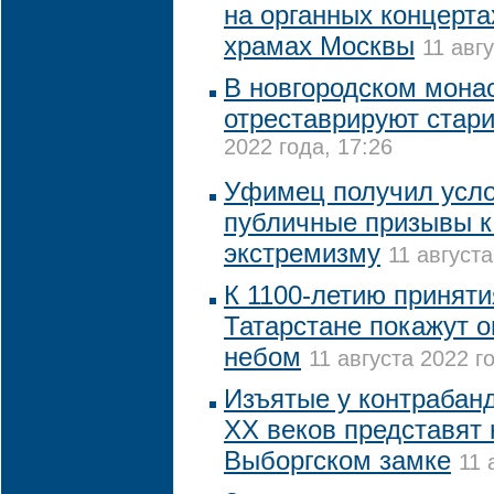
на органных концерта
храмах Москвы
11 авг
В новгородском монас
отреставрируют стар
2022 года, 17:26
Уфимец получил усло
публичные призывы к
экстремизму
11 августа
К 1100-летию приняти
Татарстане покажут 
небом
11 августа 2022 го
Изъятые у контрабанд
XX веков представят 
Выборгском замке
11 