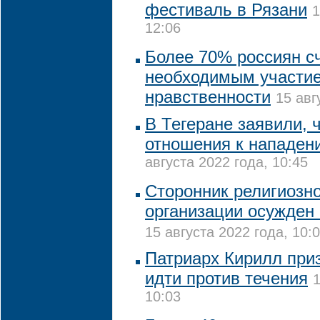
фестиваль в Рязани
1
12:06
Более 70% россиян с
необходимым участие
нравственности
15 авг
В Тегеране заявили, 
отношения к нападен
августа 2022 года, 10:45
Сторонник религиозн
организации осужден 
15 августа 2022 года, 10:
Патриарх Кирилл при
идти против течения
1
10:03