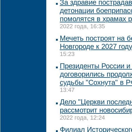
За здравие пострада
детонации боеприпас
помолятся в храмах 
2022 года, 16:35
Мечеть построят на 
Новгороде к 2027 год
15:23
Президенты России и
договорились продол
судьбы "Сохнута" в 
13:47
Дело "Церкви последн
рассмотрит новосиби
2022 года, 12:24
Филиал Историческог