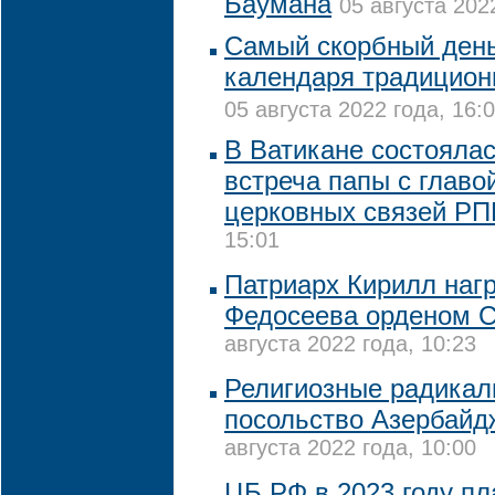
Баумана
05 августа 202
Самый скорбный день
календаря традицион
05 августа 2022 года, 16:
В Ватикане состояла
встреча папы с глав
церковных связей Р
15:01
Патриарх Кирилл наг
Федосеева орденом С
августа 2022 года, 10:23
Религиозные радикал
посольство Азербайд
августа 2022 года, 10:00
ЦБ РФ в 2023 году пл