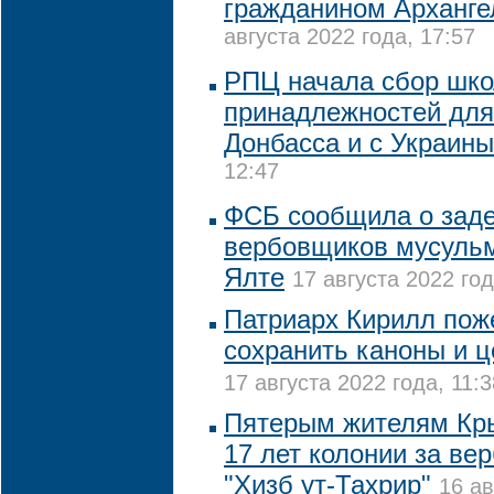
гражданином Арханге
августа 2022 года, 17:57
РПЦ начала сбор шк
принадлежностей для
Донбасса и с Украины
12:47
ФСБ сообщила о зад
вербовщиков мусульм
Ялте
17 августа 2022 год
Патриарх Кирилл пож
сохранить каноны и ц
17 августа 2022 года, 11:3
Пятерым жителям Кры
17 лет колонии за ве
"Хизб ут-Тахрир"
16 ав