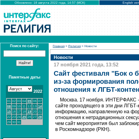
Обновлено: 18 августа 2022 года, 14:57 (МСК)
English ver
Поиск по сайту:
Главная
>
Религия
> Новости
Новости
17 ноября 2021 года, 13:52
Сайт фестиваля "Бок о 
Памятные даты
из-за формирования по
отношения к ЛГБТ-конте
2022
Москва. 17 ноября. ИНТЕРФАКС 
01
02
03
04
05
06
07
сайте проходящего в эти дни ЛГБТ-
08
09
10
11
12
13
14
информацию, направленную на фо
15
16
17
18
19
20
21
отношения к нетрадиционных сексу
22
23
24
25
26
27
28
29
30
31
чем сайт мероприятия был заблоки
в Роскомнадзоре (РКН).