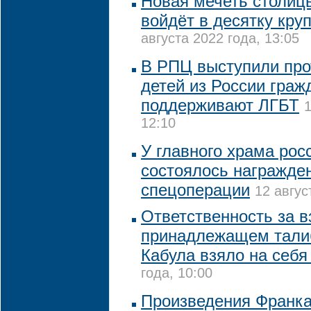
Новая мечеть столиц
войдёт в десятку кру
августа 2022 года, 13:05
В РПЦ выступили про
детей из России граж
поддерживают ЛГБТ
1
12:10
У главного храма рос
состоялось награжде
спецоперации
12 авгус
Ответственность за в
принадлежащем тали
Кабула взяло на себ
года, 10:00
Произведения Франка