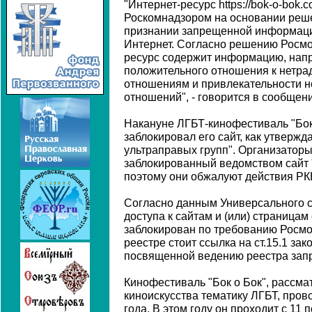
"Интернет-ресурс https://bok-o-bok
Роскомнадзором на основании реш
признании запрещенной информаци
Интернет. Согласно решению Росмо
ресурс содержит информацию, нап
положительного отношения к нетр
отношениям и привлекательности 
отношений", - говорится в сообщен
Накануне ЛГБТ-кинофестиваль "Бок
заблокировал его сайт, как утвержд
ультраправых групп". Организаторы
заблокированный ведомством сайт 
поэтому они обжалуют действия РК
Согласно данным Универсального с
доступа к сайтам и (или) страницам
заблокирован по требованию Росмо
реестре стоит ссылка на ст.15.1 за
посвященной ведению реестра зап
Кинофестиваль "Бок о Бок", рассма
киноискусства тематику ЛГБТ, пров
года. В этом году он проходит с 11 