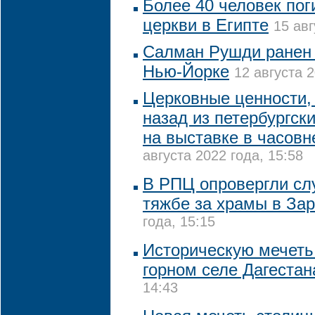
Более 40 человек пог
церкви в Египте
15 авг
Салман Рушди ранен 
Нью-Йорке
12 августа 2
Церковные ценности, 
назад из петербургск
на выставке в часовн
августа 2022 года, 15:58
В РПЦ опровергли сл
тяжбе за храмы в За
года, 15:15
Историческую мечеть
горном селе Дагестан
14:43