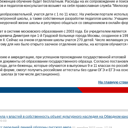
й-беженцев обучение будет бесплатным. Расходы на их сопровождение и поиск
в и педагогов-консультантов возьмет на себя православная служба "Милосер
щеобразовательной, учатся дети с 1 по 11 класс. На учебном портале исполь
ктронной школы, а также собственные разработки педагогов школы. Учащие
 внеурочной жизни школы и регулярно общаться со священником в онлайн-фо
т в системе московского образования с 2003 года. Ее учредителем является
аревича Димитрия при 1-й Градской больнице города Москвы, созданное в 199
я II. Сейчас на очном отделении школы учатся 270 детей. Число желающих уч
тому для них было открыто заочное отделение школы, на котором обучаются
зию и аккредитацию, при успешном прохождении государственной итоговой
тся документы об образовании государственного образца. Согласно постанов
года, дети-беженцы, которые обучаются в выпускных 9 и 11 классах по росси
й форме, смогут получить российские аттестаты без сдачи ОГЭ и ЕГЭ на осн
 школах (в том числе дистанционно).
На главную стра
ла у властей в собственность объект культурного наследия на Обводном кан
20:03
с передней линией обороны русского мира
01 декабря 2022 года, 17:19