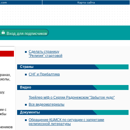
x.com
Карта сайта
Вход
для подписчиков
Сделать страницу
"Религия" стартовой
Страны
СНГ и Прибалтика
ранах,
школы,
Видео
шу.
Трейлер м/ф о Сергии Радонежском "Забытое чудо"
Все видеоматериалы
ии с
Документы
ужбы
Обращение КЦМСК по ситуации с запретами
религиозной литературы
чеников