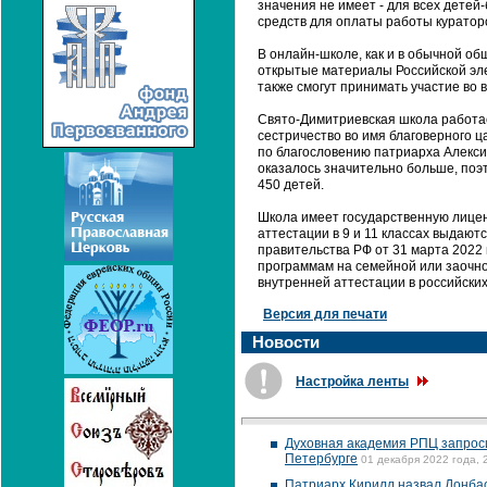
значения не имеет - для всех дете
средств для оплаты работы кураторо
В онлайн-школе, как и в обычной об
открытые материалы Российской эле
также смогут принимать участие во
Свято-Димитриевская школа работае
сестричество во имя благоверного ц
по благословению патриарха Алекси
оказалось значительно больше, поэ
450 детей.
Школа имеет государственную лицен
аттестации в 9 и 11 классах выдаю
правительства РФ от 31 марта 2022 
программам на семейной или заочно
внутренней аттестации в российских
Версия для печати
Новости
Настройка ленты
Духовная академия РПЦ запроси
Петербурге
01 декабря 2022 года, 
Патриарх Кирилл назвал Донбас