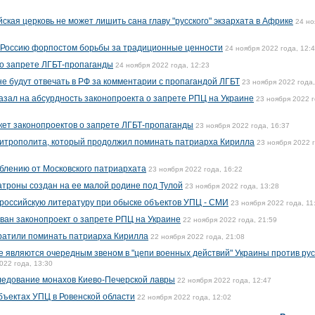
ская церковь не может лишить сана главу "русского" экзархата в Африке
24 но
 Россию форпостом борьбы за традиционные ценности
24 ноября 2022 года, 12:
 о запрете ЛГБТ-пропаганды
24 ноября 2022 года, 12:23
е будут отвечать в РФ за комментарии с пропагандой ЛГБТ
23 ноября 2022 года,
азал на абсурдность законопроекта о запрете РПЦ на Украине
23 ноября 2022 г
акет законопроектов о запрете ЛГБТ-пропаганды
23 ноября 2022 года, 16:37
митрополита, который продолжил поминать патриарха Кирилла
23 ноября 2022 
блению от Московского патриархата
23 ноября 2022 года, 16:22
троны создан на ее малой родине под Тулой
23 ноября 2022 года, 13:28
российскую литературу при обыске объектов УПЦ - СМИ
23 ноября 2022 года, 11
ван законопроект о запрете РПЦ на Украине
22 ноября 2022 года, 21:59
ратили поминать патриарха Кирилла
22 ноября 2022 года, 21:08
е являются очередным звеном в "цепи военных действий" Украины против рус
022 года, 13:30
ледование монахов Киево-Печерской лавры
22 ноября 2022 года, 12:47
бъектах УПЦ в Ровенской области
22 ноября 2022 года, 12:02