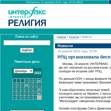
Обновлено: 01 декабря 2022 года, 20:03 (МСК)
Поиск по сайту:
Главная
>
Религия
> Новости
Новости
19 апреля 2022 года, 15:59
РПЦ организовала бесп
Памятные даты
Москва. 19 апреля. ИНТЕРФАКС – 
где нет обучения на русском языке
сообщил во вторник сайт РПЦ.
2022
По данным ООН, с конца февраля Укр
01
02
03
04
Беженцев также принимают Венгрия
05
06
07
08
09
10
11
12
13
14
15
16
17
18
"К нам обратились несколько семей, 
19
20
21
22
23
24
25
посещать школу на Украине, с прос
учителями, мы их принимаем для об
26
27
28
29
30
31
"Милосердие" священник Александр
Онлайн-платформа Свято-Димитриев