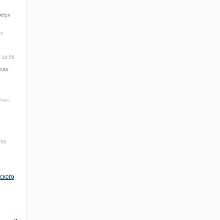
ября
47
 16:58
ода,
года,
:55
ского