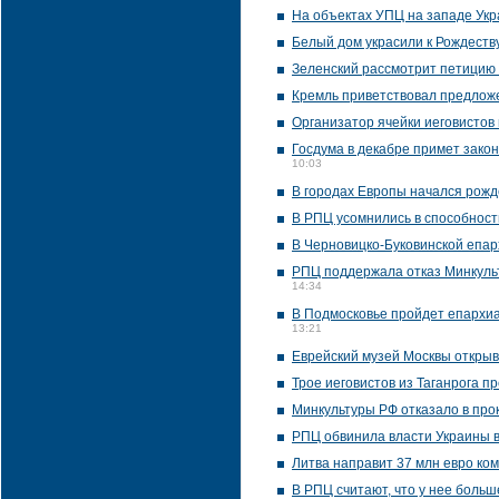
На объектах УПЦ на западе Ук
Белый дом украсили к Рождеств
Зеленский рассмотрит петицию 
Кремль приветствовал предложе
Организатор ячейки иеговистов
Госдума в декабре примет закон
10:03
В городах Европы начался рожд
В РПЦ усомнились в способност
В Черновицко-Буковинской епар
РПЦ поддержала отказ Минкуль
14:34
В Подмосковье пройдет епархи
13:21
Еврейский музей Москвы открыв
Трое иеговистов из Таганрога п
Минкультуры РФ отказало в про
РПЦ обвинила власти Украины в
Литва направит 37 млн евро ко
В РПЦ считают, что у нее боль