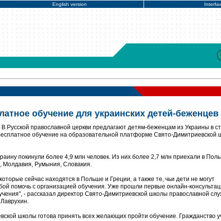
English version
Interfa
латное обучение для украинских детей-беженцев
В Русской православной церкви предлагают детям-беженцам из Украины в ст
, бесплатное обучение на образовательной платформе Свято-Димитриевской 
аину покинули более 4,9 млн человек. Из них более 2,7 млн приехали в Поль
, Молдавия, Румыния, Словакия.
которые сейчас находятся в Польше и Греции, а также те, чьи дети не могут
ьбой помочь с организацией обучения. Уже прошли первые онлайн-консультац
учения", - рассказал директор Свято-Димитриевской школы православной сл
 Лаврухин.
ской школы готова принять всех желающих пройти обучение. Гражданство у