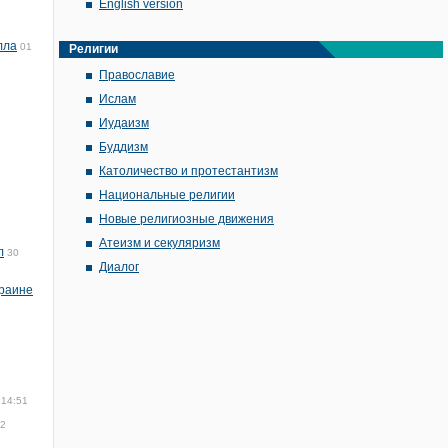
English version
лла
01
Религии
Православие
Ислам
Иудаизм
Буддизм
Католичество и протестантизм
Национальные религии
Новые религиозные движения
Атеизм и секуляризм
л
30
Диалог
краине
 14:51
22