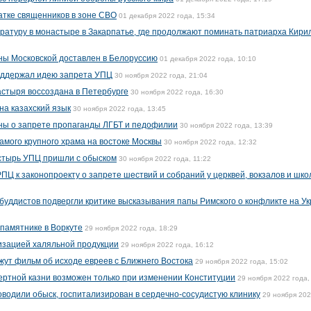
атке священников в зоне СВО
01 декабря 2022 года, 15:34
атуру в монастыре в Закарпатье, где продолжают поминать патриарха Кири
ны Московской доставлен в Белоруссию
01 декабря 2022 года, 10:10
поддержал идею запрета УПЦ
30 ноября 2022 года, 21:04
стыря воссоздана в Петербурге
30 ноября 2022 года, 16:30
на казахский язык
30 ноября 2022 года, 13:45
ны о запрете пропаганды ЛГБТ и педофилии
30 ноября 2022 года, 13:39
мого крупного храма на востоке Москвы
30 ноября 2022 года, 12:32
стырь УПЦ пришли с обыском
30 ноября 2022 года, 11:22
Ц к законопроекту о запрете шествий и собраний у церквей, вокзалов и шко
 буддистов подвергли критике высказывания папы Римского о конфликте на У
памятнике в Воркуте
29 ноября 2022 года, 18:29
изацией халяльной продукции
29 ноября 2022 года, 16:12
жут фильм об исходе евреев с Ближнего Востока
29 ноября 2022 года, 15:02
мертной казни возможен только при изменении Конституции
29 ноября 2022 года,
оводили обыск, госпитализирован в сердечно-сосудистую клинику
29 ноября 20