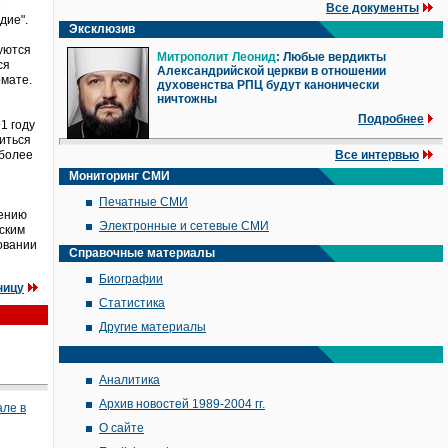
Все документы
дие".
Эксклюзив
зуются
Митрополит Леонид
: Любые вердикты
ся
Александрийской церкви в отношении
рмате.
духовенства РПЦ будут канонически
ничтожны
Подробнее
1 году
иться
 более
Все интервью
Мониторинг СМИ
Печатные СМИ
лению
Электронные и сетевые СМИ
йским
овании
Справочные материалы
Биографии
ницу
Статистика
Другие материалы
Аналитика
Архив новостей 1989-2004 гг.
але в
О сайте