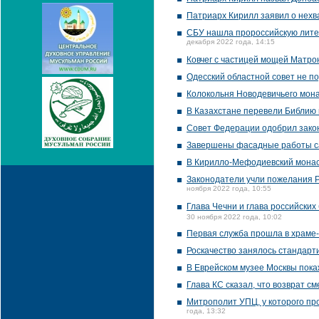
Патриарх Кирилл заявил о нехв
CБУ нашла пророссийскую литер
декабря 2022 года, 14:15
Ковчег с частицей мощей Матро
Одесский областной совет не 
Колокольня Новодевичьего мона
В Казахстане перевели Библию 
Совет Федерации одобрил зако
Завершены фасадные работы са
В Кирилло-Мефодиевский мона
Законодатели учли пожелания РП
ноября 2022 года, 10:55
Глава Чечни и глава российских
30 ноября 2022 года, 10:02
Первая служба прошла в храме-
Роскачество занялось стандарт
В Еврейском музее Москвы пока
Глава КС сказал, что возврат с
Митрополит УПЦ, у которого пр
года, 13:32