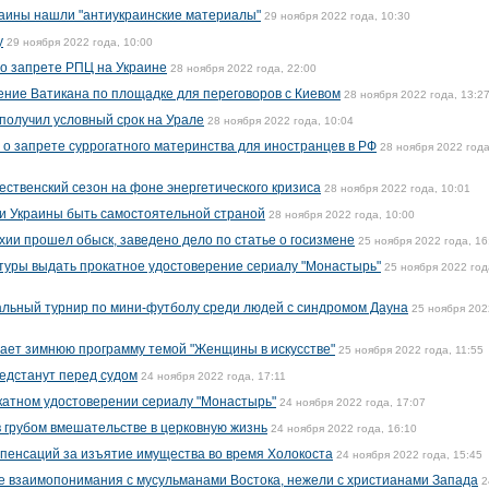
раины нашли "антиукраинские материалы"
29 ноября 2022 года, 10:30
у
29 ноября 2022 года, 10:00
о запрете РПЦ на Украине
28 ноября 2022 года, 22:00
ние Ватикана по площадке для переговоров с Киевом
28 ноября 2022 года, 13:2
 получил условный срок на Урале
28 ноября 2022 года, 10:04
 о запрете суррогатного материнства для иностранцев в РФ
28 ноября 2022 года
ественский сезон на фоне энергетического кризиса
28 ноября 2022 года, 10:01
и Украины быть самостоятельной страной
28 ноября 2022 года, 10:00
хии прошел обыск, заведено дело по статье о госизмене
25 ноября 2022 года, 16
туры выдать прокатное удостоверение сериалу "Монастырь"
25 ноября 2022 год
альный турнир по мини-футболу среди людей с синдромом Дауна
25 ноября 202
ает зимнюю программу темой "Женщины в искусстве"
25 ноября 2022 года, 11:55
редстанут перед судом
24 ноября 2022 года, 17:11
катном удостоверении сериалу "Монастырь"
24 ноября 2022 года, 17:07
 грубом вмешательстве в церковную жизнь
24 ноября 2022 года, 16:10
мпенсаций за изъятие имущества во время Холокоста
24 ноября 2022 года, 15:45
ше взаимопонимания с мусульманами Востока, нежели с христианами Запада
2