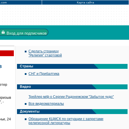
x.com
Карта сайта
Вход
для подписчиков
Сделать страницу
"Религия" стартовой
в
Страны
СНГ и Прибалтика
етер
Видео
Трейлер м/ф о Сергии Радонежском "Забытое чудо"
призыв
, -
Все видеоматериалы
Документы
Обращение КЦМСК по ситуации с запретами
нье, 24
религиозной литературы