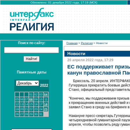
Обновлено: 01 декабря 2022 года, 17:19 (МСК)
Поиск по сайту:
Главная
>
Религия
> Новости
Новости
20 апреля 2022 года, 17:29
ЕС поддерживает призы
Памятные даты
канун православной Па
Брюссель. 20 апреля. ИНТЕРФАКС
2022
Гутерриша прекратить боевые дейст
Стано, официальный представитель
01
02
03
04
"Конечно, мы поддерживаем призыв 
05
06
07
08
09
10
11
к прекращению военных действий и вс
12
13
14
15
16
17
18
заявил Стано в среду на брифинге в
19
20
21
22
23
24
25
26
27
28
29
30
31
Накануне пресс-секретарь Гутерриш
четырехдневной гуманитарной паузе 
апреля, чтобы позволить ряду гума