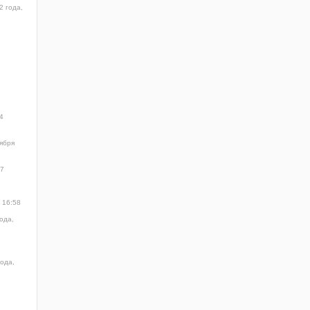
2 года,
4
ября
47
 16:58
ода,
года,