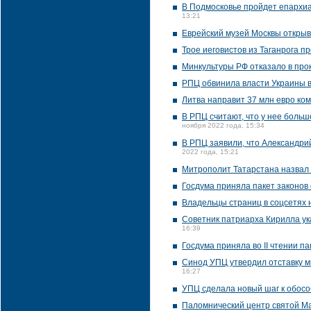
В Подмосковье пройдет епархи
13:21
Еврейский музей Москвы открыв
Трое иеговистов из Таганрога п
Минкультуры РФ отказало в про
РПЦ обвинила власти Украины в
Литва направит 37 млн евро ко
В РПЦ считают, что у нее боль
ноября 2022 года, 15:34
В РПЦ заявили, что Александрий
2022 года, 15:21
Митрополит Татарстана назвал
Госдума приняла пакет законов
Владельцы страниц в соцсетях н
Советник патриарха Кирилла ук
16:39
Госдума приняла во II чтении п
Синод УПЦ утвердил отставку 
16:27
УПЦ сделала новый шаг к обосо
Паломнический центр святой Ма