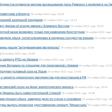
 буддистов подвергли критике высказывания папы Римского о конфликте на У
памятнике в Воркуте
29 ноября 2022 года, 18:29
изацией халяльной продукции
29 ноября 2022 года, 16:12
жут фильм об исходе евреев с Ближнего Востока
29 ноября 2022 года, 15:02
мертной казни возможен только при изменении Конституции
29 ноября 2022 года,
оводили обыск, госпитализирован в сердечно-сосудистую клинику
29 ноября 20
раины нашли "антиукраинские материалы"
29 ноября 2022 года, 10:30
у
29 ноября 2022 года, 10:00
о запрете РПЦ на Украине
28 ноября 2022 года, 22:00
ние Ватикана по площадке для переговоров с Киевом
28 ноября 2022 года, 13:2
 получил условный срок на Урале
28 ноября 2022 года, 10:04
 о запрете суррогатного материнства для иностранцев в РФ
28 ноября 2022 года
ественский сезон на фоне энергетического кризиса
28 ноября 2022 года, 10:01
и Украины быть самостоятельной страной
28 ноября 2022 года, 10:00
хии прошел обыск, заведено дело по статье о госизмене
25 ноября 2022 года, 16
туры выдать прокатное удостоверение сериалу "Монастырь"
25 ноября 2022 год