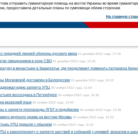
отова отправить гуманитарную помощь на восток Украины во время гуманита
сека, предоставила детальные планы по гумпомощи обеим сторонам.
На главную стра
с передней линией обороны русского мира
01 декабря 2022 года, 17:19
атке священников в зоне СВО
01 декабря 2022 года, 15:34
атуру в монастыре в Закарпатье, где продолжают поминать патриарха Кири
ны Московской доставлен в Белоруссию
01 декабря 2022 года, 10:10
поддержал идею запрета УПЦ
30 ноября 2022 года, 21:04
стыря воссоздана в Петербурге
30 ноября 2022 года, 16:30
на казахский язык
30 ноября 2022 года, 13:45
ны о запрете пропаганды ЛГБТ и педофилии
30 ноября 2022 года, 13:39
мого крупного храма на востоке Москвы
30 ноября 2022 года, 12:32
стырь УПЦ пришли с обыском
30 ноября 2022 года, 11:22
Ц к законопроекту о запрете шествий и собраний у церквей, вокзалов и шко