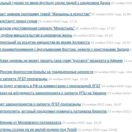
альный турнир по мини-футболу среди людей с синдромом Дауна
25 ноября 202
ает зимнюю программу темой "Женщины в искусстве"
25 ноября 2022 года, 11:55
редстанут перед судом
24 ноября 2022 года, 17:11
катном удостоверении сериалу "Монастырь"
24 ноября 2022 года, 17:07
 грубом вмешательстве в церковную жизнь
24 ноября 2022 года, 16:10
мпенсаций за изъятие имущества во время Холокоста
24 ноября 2022 года, 15:45
ше взаимопонимания с мусульманами Востока, нежели с христианами Запада
2
ская церковь не может лишить сана главу "русского" экзархата в Африке
24 но
 Россию форпостом борьбы за традиционные ценности
24 ноября 2022 года, 12:
 о запрете ЛГБТ-пропаганды
24 ноября 2022 года, 12:23
е будут отвечать в РФ за комментарии с пропагандой ЛГБТ
23 ноября 2022 года,
азал на абсурдность законопроекта о запрете РПЦ на Украине
23 ноября 2022 г
акет законопроектов о запрете ЛГБТ-пропаганды
23 ноября 2022 года, 16:37
митрополита, который продолжил поминать патриарха Кирилла
23 ноября 2022 
блению от Московского патриархата
23 ноября 2022 года, 16:22
троны создан на ее малой родине под Тулой
23 ноября 2022 года, 13:28