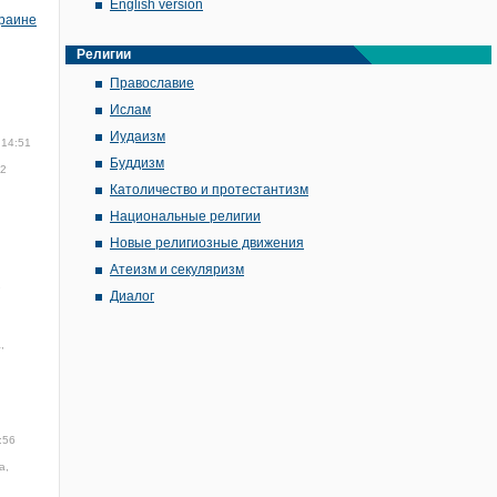
English version
краине
Религии
Православие
Ислам
Иудаизм
 14:51
Буддизм
22
Католичество и протестантизм
Национальные религии
Новые религиозные движения
Атеизм и секуляризм
7
Диалог
,
:56
а,