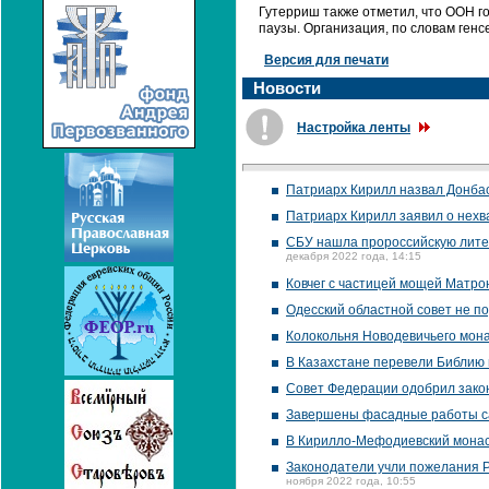
Гутерриш также отметил, что ООН г
паузы. Организация, по словам ген
Версия для печати
Новости
Настройка ленты
Патриарх Кирилл назвал Донбас
Патриарх Кирилл заявил о нехв
CБУ нашла пророссийскую литер
декабря 2022 года, 14:15
Ковчег с частицей мощей Матро
Одесский областной совет не 
Колокольня Новодевичьего мона
В Казахстане перевели Библию 
Совет Федерации одобрил зако
Завершены фасадные работы са
В Кирилло-Мефодиевский мона
Законодатели учли пожелания РП
ноября 2022 года, 10:55