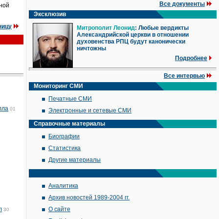
Все документы
рной
Эксклюзив
ницу
Митрополит Леонид
: Любые вердикты
Александрийской церкви в отношении
духовенства РПЦ будут канонически
ничтожны
Подробнее
Все интервью
Мониторинг СМИ
Печатные СМИ
лла
01
Электронные и сетевые СМИ
Справочные материалы
Биографии
Статистика
Другие материалы
Аналитика
Архив новостей 1989-2004 гг.
л
О сайте
30