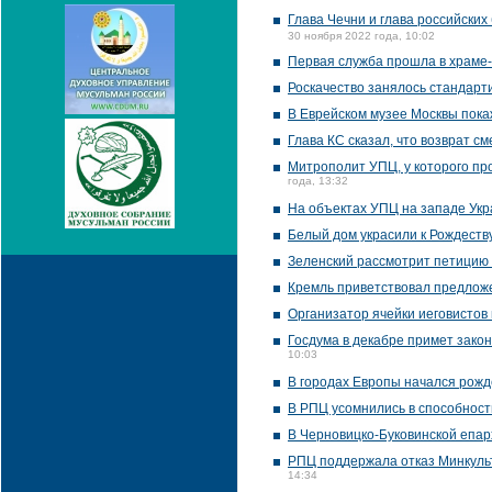
Глава Чечни и глава российских
30 ноября 2022 года, 10:02
Первая служба прошла в храме-
Роскачество занялось стандарт
В Еврейском музее Москвы пока
Глава КС сказал, что возврат с
Митрополит УПЦ, у которого пр
года, 13:32
На объектах УПЦ на западе Ук
Белый дом украсили к Рождеств
Зеленский рассмотрит петицию 
Кремль приветствовал предложе
Организатор ячейки иеговистов
Госдума в декабре примет закон
10:03
В городах Европы начался рожд
В РПЦ усомнились в способност
В Черновицко-Буковинской епар
РПЦ поддержала отказ Минкуль
14:34