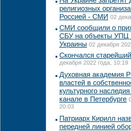
На Украине запретят 
религиозных организа
Россией - СМИ
02 дека
СМИ сообщили о прих
СБУ на объекты УПЦ 
Украины
02 декабря 202
Скончался старейши
декабря 2022 года, 10:19
Духовная академия Р
властей в собственно
культурного наследи
канале в Петербурге
20:03
Патриарх Кирилл наз
передней линией обо