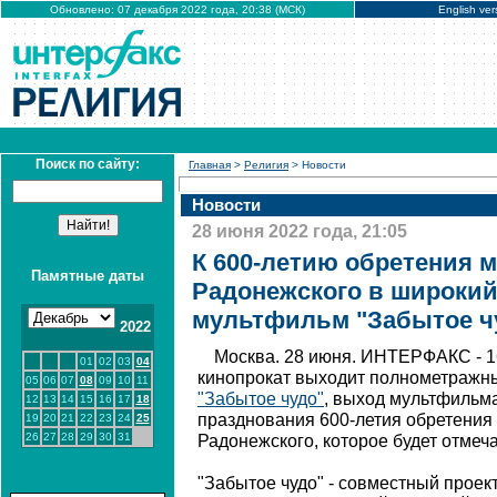
Обновлено: 07 декабря 2022 года, 20:38 (МСК)
English ver
Поиск по сайту:
Главная
>
Религия
> Новости
Новости
28 июня 2022 года, 21:05
К 600-летию обретения 
Памятные даты
Радонежского в широкий
мультфильм "Забытое ч
2022
Москва. 28 июня. ИНТЕРФАКС - 1
01
02
03
04
кинопрокат выходит полнометраж
05
06
07
08
09
10
11
"Забытое чудо"
, выход мультфильм
12
13
14
15
16
17
18
празднования 600-летия обретения
19
20
21
22
23
24
25
26
27
28
29
30
31
Радонежского, которое будет отмеча
"Забытое чудо" - совместный проек