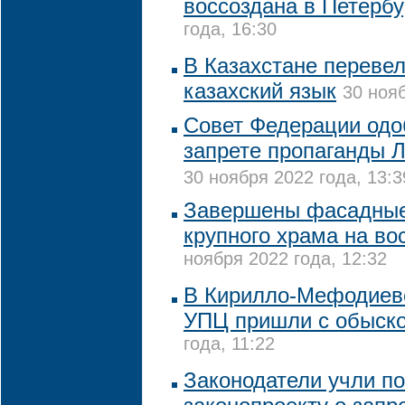
воссоздана в Петербу
года, 16:30
В Казахстане переве
казахский язык
30 нояб
Совет Федерации одо
запрете пропаганды 
30 ноября 2022 года, 13:3
Завершены фасадные
крупного храма на во
ноября 2022 года, 12:32
В Кирилло-Мефодиев
УПЦ пришли с обыск
года, 11:22
Законодатели учли п