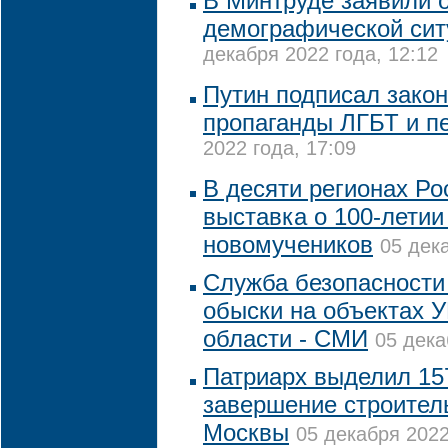
В Минтруде заявили 
демографической сит
декабря 2022 года, 12:12
Путин подписал закон
пропаганды ЛГБТ и п
2022 года, 17:09
В десяти регионах Ро
выставка о 100-летии
новомучеников
05 дек
Служба безопасности
обыски на объектах 
области - СМИ
05 дека
Патриарх выделил 15
завершение строител
Москвы
05 декабря 2022