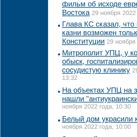
фильм об исходе евр
Востока
29 ноября 2022 
Глава КС сказал, что
казни возможен толь
Конституции
29 ноября 
Митрополит УПЦ, у к
обыск, госпитализиро
сосудистую клинику
2
13:32
На объектах УПЦ на 
нашли "антиукраинск
ноября 2022 года, 10:30
Белый дом украсили 
ноября 2022 года, 10:00