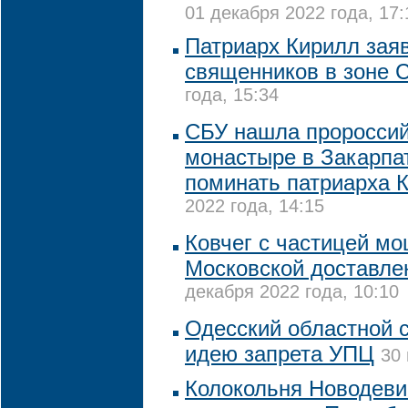
01 декабря 2022 года, 17:
Патриарх Кирилл заяв
священников в зоне 
года, 15:34
CБУ нашла пророссий
монастыре в Закарпа
поминать патриарха 
2022 года, 14:15
Ковчег с частицей м
Московской доставле
декабря 2022 года, 10:10
Одесский областной 
идею запрета УПЦ
30 
Колокольня Новодеви