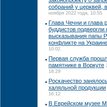
законопроекту о запр
собраний у церквей, 
ноября 2022 года, 10:55
Глава Чечни и глава 
буддистов подвергли 
высказывания папы Р
конфликте на Украин
10:02
Первая служба прошл
памятнике в Воркуте
18:29
Роскачество занялос
халяльной продукции
16:12
В Еврейском музее М