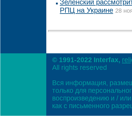
Зеленский рассмотрит
РПЦ на Украине
28 но
© 1991-2022 Interfax,
rel
All rights reserved
Вся информация, размещ
только для персонально
воспроизведению и / ил
как с письменного разр