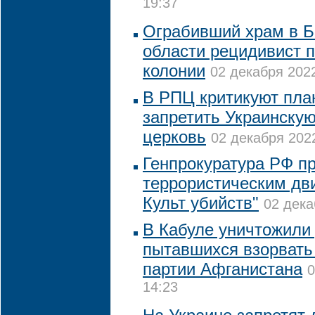
19:37
Ограбивший храм в Б
области рецидивист п
колонии
02 декабря 2022
В РПЦ критикуют пла
запретить Украинску
церковь
02 декабря 2022
Генпрокуратура РФ пр
террористическим дв
Культ убийств"
02 дека
В Кабуле уничтожили 
пытавшихся взорвать
партии Афганистана
0
14:23