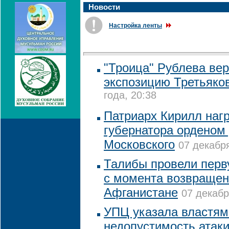
Новости
Настройка ленты
"Троица" Рублева вер
экспозицию Третьяко
года, 20:38
Патриарх Кирилл нагр
губернатора орденом
Московского
07 декабря
Талибы провели перв
с момента возвращени
Афганистане
07 декабр
УПЦ указала властям
недопустимость атак