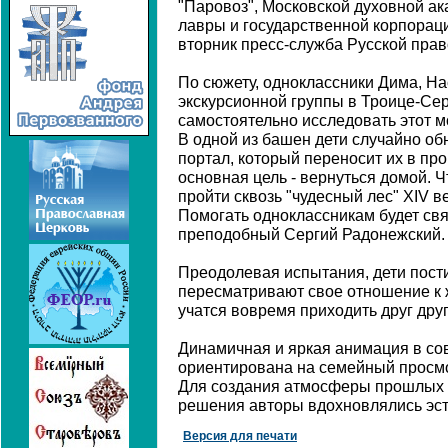
"Паровоз", Московской духовной а
лавры и государственной корпораци
вторник пресс-служба Русской прав
По сюжету, одноклассники Дима, На
экскурсионной группы в Троице-Се
самостоятельно исследовать этот м
В одной из башен дети случайно 
портал, который переносит их в пр
основная цель - вернуться домой. Ч
пройти сквозь "чудесный лес" XIV в
Помогать одноклассникам будет свя
преподобный Сергий Радонежский.
Преодолевая испытания, дети пост
пересматривают свое отношение к ж
учатся вовремя приходить друг дру
Динамичная и яркая анимация в со
ориентирована на семейный просмот
Для создания атмосферы прошлых 
решения авторы вдохновлялись эст
Версия для печати