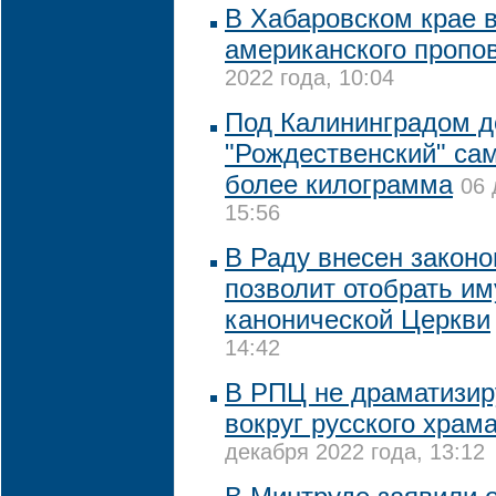
В Хабаровском крае 
американского пропо
2022 года, 10:04
Под Калининградом 
"Рождественский" са
более килограмма
06 
15:56
В Раду внесен законо
позволит отобрать и
канонической Церкви
14:42
В РПЦ не драматизир
вокруг русского храм
декабря 2022 года, 13:12