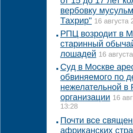
от 15 до 17 лет к
вербовку мусульма
Тахрир"
16 августа 
РПЦ возродит в М
старинный обыча
лошадей
16 августа
Суд в Москве аре
обвиняемого по д
нежелательной в 
организации
16 авг
13:28
Почти все священ
африканских стра