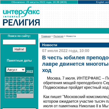
Обновлено: 26 августа 2022 года, 16:38 (МСК)
English ver
Поиск по сайту:
Главная
>
Религия
> Новости
Новости
07 июля 2022 года, 10:00
В честь юбилея преподо
Памятные даты
лавре двинется многот
ход
2022
Москва. 7 июля. ИНТЕРФАКС – По
01
02
03
04
05
06
07
обретения мощей преподобного Се
08
09
10
11
12
13
14
Подмосковье пройдет крестный ход
15
16
17
18
19
20
21
22
23
24
25
26
27
28
29
30
31
Как пишет "Московский комсомолец"
котором ожидается участие тысяч п
июля от памятника Николаю II в М