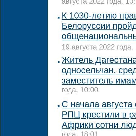
августа 2022 года, 10
К 1030-летию пра
Белоруссии прой
общенациональны
19 августа 2022 года,
Житель Дагестан
односельчан, сре
заместитель има
года, 10:00
С начала августа
РПЦ крестили в р
Африки сотни лю
года, 18:01