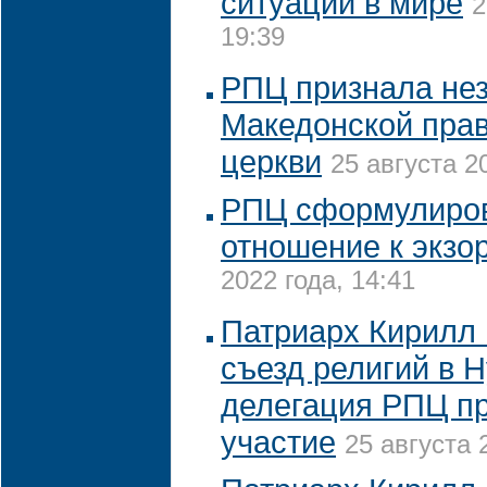
ситуации в мире
2
19:39
РПЦ признала не
Македонской пра
церкви
25 августа 2
РПЦ сформулиров
отношение к экзо
2022 года, 14:41
Патриарх Кирилл 
съезд религий в Н
делегация РПЦ пр
участие
25 августа 