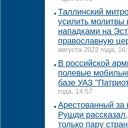
Таллинский митро
усилить молитвы 
нападками на Эс
православную це
августа 2022 года, 16
В российской арм
полевые мобильн
базе УАЗ "Патриот
года, 14:57
Арестованный за 
Рушди рассказал,
только пару стран