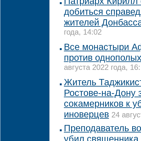
Патриарх Кирилл
добиться справед
жителей Донбасс
года, 14:02
Все монастыри А
против однополых
августа 2022 года, 16
Житель Таджикис
Ростове-на-Дону 
сокамерников к у
иноверцев
24 авгус
Преподаватель в
убил священника