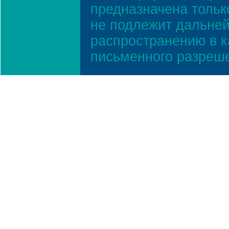
предназначена тольк
не подлежит дальней
распространению в к
письменного разреш