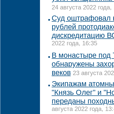
24 августа 2022 года, 
Суд оштрафовал н
рублей протодиак
дискредитацию В
2022 года, 16:35
В монастыре под
обнаружены захор
веков
23 августа 202
Экипажам атомны
"Князь Олег" и "Н
переданы походн
августа 2022 года, 13