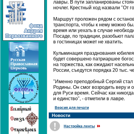
лавры. В пути запланированы стоян
ночлег. Крестный ход назвали "От г
Маршрут проложен рядом с остано
транспорта, чтобы к нему можно б
время или уехать в случае необхо
Посаде, по традиции, разобьют пал
в гостиницах может не хватить.
Кульминация празднования юбилея с
будет совершено патриаршее богос
на торжества, как ожидают насельн
России, съедутся порядка 20 тыс. ч
"Именно преподобный Сергий стал
Родины. Он смог возродить веру и 
для Руси время. Сейчас как никогд
и единство", - отметили в лавре.
Версия для печати
Новости
Настройка ленты