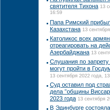
святителя Тихона
13 с
16:59
Папа Римский прибыл
Казахстана
13 сентября
Католикос всех армян
отреагировать на дей
Азербайджана
13 сент
Слушания по запрету
могут пройти в Госду
13 сентября 2022 года, 13
Суд оставил под стр
дела "общины Виссар
2023 года
13 сентября 2
В Эдинбурге состоял