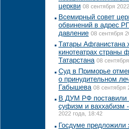
церкви
08 сентября 2022
Всемирный совет церк
обвинений в адрес Р
давление
08 сентября 2
Татары Афганистана 
кинотеатрах страны 
Татарстана
08 сентября
Суд в Приморье отме
о принудительном ле
Габышева
08 сентября 
В ДУМ РФ поставили 
суфизм и ваххабизм -
2022 года, 18:42
Госдуме предложили 