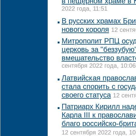
в пещерном храме в
2022 года, 11:51
В русских храмах Бри
нового короля
12 сентя
Митрополит РПЦ осу
церковь за "беззубую
вмешательство власт
сентября 2022 года, 10:06
Латвийская правосла
стала спорить с госу
своего статуса
12 сент
Патриарх Кирилл наде
Карла III к правосла
благо российско-бри
12 сентября 2022 года, 10