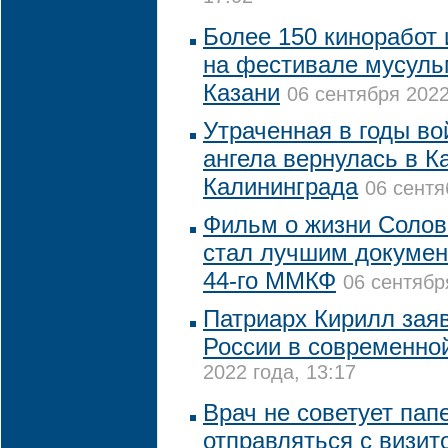
Более 150 киноработ 
на фестивале мусуль
Казани
06 сентября 2022
Утраченная в годы во
ангела вернулась в 
Калининграда
06 сентя
Фильм о жизни Солов
стал лучшим докуме
44-го ММКФ
06 сентябр
Патриарх Кирилл зая
России в современно
2022 года, 13:17
Врач не советует пап
отправляться с визит