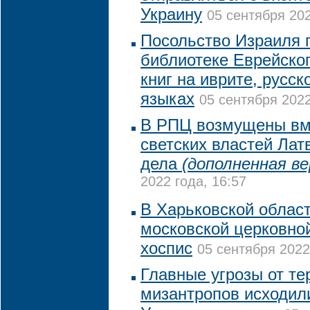
Украину
05 сентября 202
Посольство Израиля 
библиотеке Еврейско
книг на иврите, русск
языках
05 сентября 2022
В РПЦ возмущены вм
светских властей Лат
дела
(дополненная ве
2022 года, 16:57
В Харьковской област
московской церковно
хоспис
05 сентября 2022
Главные угрозы от те
мизантропов исходил