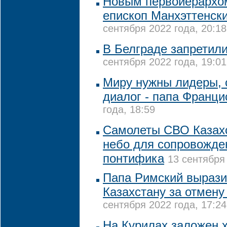
Новым первоиерархо
епископ Манхэттенск
сентября 2022 года, 20:18
В Белграде запретили
сентября 2022 года, 19:01
Миру нужны лидеры, 
диалог - папа Франци
года, 18:59
Самолеты СВО Казах
небо для сопровожде
понтифика
13 сентября 
Папа Римский вырази
Казахстану за отмену
сентября 2022 года, 17:24
На Курилах заложен х