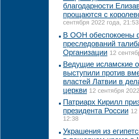
благодарности Елизав
прощаются с королево
сентября 2022 года, 21:53
В ООН обеспокоены 
преследований талиб
Организации
12 сентяб
Ведущие исламские о
выступили против вм
властей Латвии в де
церкви
12 сентября 2022
Патриарх Кирилл при
президента России
12
12:38
Украшения из египет