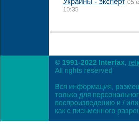
Украины - эксперт
05 
10:35
© 1991-2022 Interfax,
rel
All rights reserved
Вся информация, размещ
только для персонально
воспроизведению и / ил
как с письменного разр