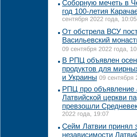
Соборную мечеть в Ч
год 100-летия Карача
сентября 2022 года, 10:05
От обстрела ВСУ пос
Васильевский монаст
09 сентября 2022 года, 10
В РПЦ объявлен осен
продуктов для мирны
и Украины
09 сентября 
РПЦ про объявление
Латвийской церкви п
превзошли Средневе
2022 года, 19:07
Сейм Латвии принял 
независимости Латви