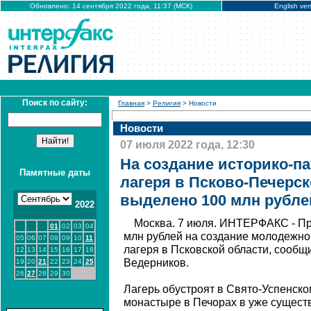
Обновлено: 14 сентября 2022 года, 11:37 (МСК)
English ver
Поиск по сайту:
Главная
>
Религия
> Новости
Новости
07 июля 2022 года, 12:30
На создание историко-п
Памятные даты
лагеря в Псково-Печерс
выделено 100 млн рубле
2022
Москва. 7 июля. ИНТЕРФАКС - Пр
01
02
03
04
млн рублей на создание молодежно
05
06
07
08
09
10
11
лагеря в Псковской области, сообщ
12
13
14
15
16
17
18
Ведерников.
19
20
21
22
23
24
25
26
27
28
29
30
Лагерь обустроят в Свято-Успенск
монастыре в Печорах в уже сущест