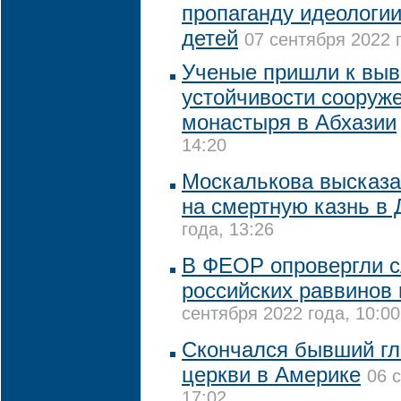
пропаганду идеологи
детей
07 сентября 2022 г
Ученые пришли к выв
устойчивости сооруж
монастыря в Абхазии
14:20
Москалькова высказа
на смертную казнь в
года, 13:26
В ФЕОР опровергли с
российских раввинов 
сентября 2022 года, 10:00
Скончался бывший гл
церкви в Америке
06 
17:02