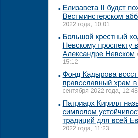
Елизавета II будет по
Вестминстерском абб
2022 года, 10:01
Большой крестный хо
Невскому проспекту в
Александре Невском
15:12
Фонд Кадырова восст
православный храм в
сентября 2022 года, 12:48
Патриарх Кирилл назв
символом устойчивос
традиций для всей Е
2022 года, 11:23