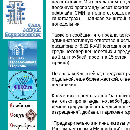
недостаточно. Мы предлагаем: в це
подобную пропаганду безотноситель
оффлайн, СМИ, интернете, соцсетях
кинотеатрах)", - написал Хинштейн 
понедельник.
Также он сообщил, что предлагаетс
административную ответственность 
расширив ст.6.21 КоАП (сегодня он
среди несовершеннолетних и пред
до 1 млн рублей, арест на 15 суток
юрлица).
По словам Хинштейна, предусматри
отдельной, еще более жесткой, отв
педофилии.
Кроме того, предлагается "запрети
не только пропаганды, но любой д
демонстрирующей нетрадиционные 
извращения", добавил парламентар
"Предварительно эти инициативы у
Роскомнадзором и Минцифрой", - о