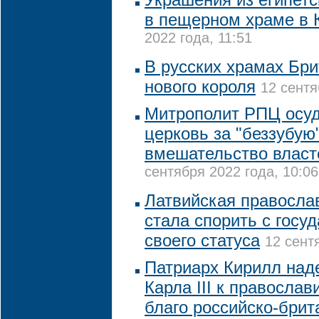
в пещерном храме в
2022 года, 11:51
В русских храмах Бри
нового короля
12 сентя
Митрополит РПЦ осу
церковь за "беззубую
вмешательство власт
сентября 2022 года, 10:06
Латвийская правосла
стала спорить с госу
своего статуса
12 сент
Патриарх Кирилл наде
Карла III к правосла
благо российско-бри