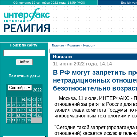
Обновлено: 16 сентября 2022 года, 18:59 (МСК)
English ver
Поиск по сайту:
Главная
>
Религия
> Новости
Новости
11 июля 2022 года, 14:14
В РФ могут запретить пр
Памятные даты
нетрадиционных отноше
безотносительно возрас
2022
Москва. 11 июля. ИНТЕРФАКС - 
01
02
03
04
отношений запретят в России для вс
05
06
07
08
09
10
11
заявил глава комитета Госдумы по
12
13
14
15
16
17
18
информационным технологиям и св
19
20
21
22
23
24
25
26
27
28
29
30
"Сегодня такой запрет (пропаганд
отношений) касается исключительно 