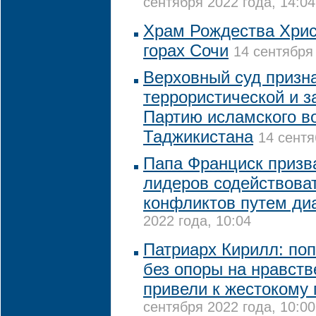
сентября 2022 года, 14:04
Храм Рождества Хрис
горах Сочи
14 сентября 
Верховный суд призн
террористической и з
Партию исламского в
Таджикистана
14 сентя
Папа Франциск призв
лидеров содействова
конфликтов путем ди
2022 года, 10:04
Патриарх Кирилл: по
без опоры на нравст
привели к жестокому
сентября 2022 года, 10:00