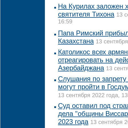
На Курилах заложен х
святителя Тихона
13 с
16:59
Папа Римский прибыл
Казахстана
13 сентября
Католикос всех армян
отреагировать на дей
Азербайджана
13 сент
Слушания по запрету
могут пройти в Госду
13 сентября 2022 года, 13
Суд оставил под стр
дела "общины Виссар
2023 года
13 сентября 2