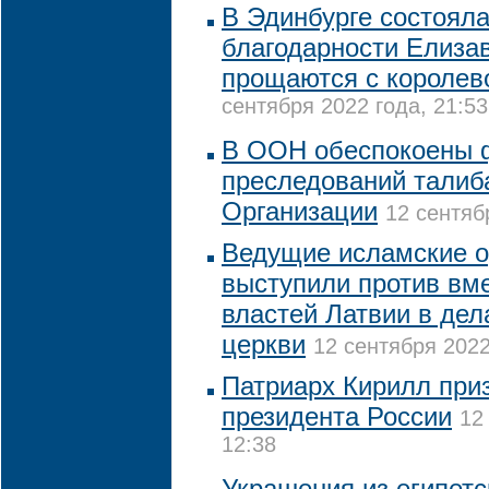
В Эдинбурге состоял
благодарности Елизав
прощаются с королево
сентября 2022 года, 21:53
В ООН обеспокоены 
преследований талиб
Организации
12 сентяб
Ведущие исламские о
выступили против вм
властей Латвии в де
церкви
12 сентября 2022
Патриарх Кирилл при
президента России
12
12:38
Украшения из египет