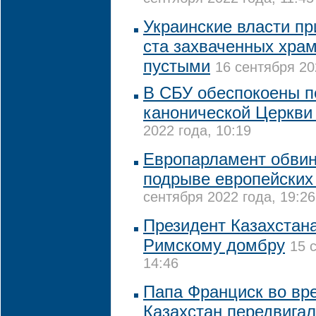
Украинские власти пр
ста захваченных хра
пустыми
16 сентября 20
В СБУ обеспокоены 
канонической Церкви
2022 года, 10:19
Европарламент обвин
подрыве европейских
сентября 2022 года, 19:26
Президент Казахстан
Римскому домбру
15 
14:46
Папа Франциск во вр
Казахстан передвигал