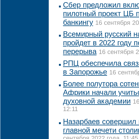
Сбер предложил вклю
пилотный проект ЦБ 
банкингу
16 сентября 20
Всемирный русский н
пройдет в 2022 году 
перерыва
16 сентября 2
РПЦ обеспечила свя
в Запорожье
16 сентяб
Более полутора сотен
Африки начали учить
духовной академии
16
12:11
Назарбаев совершил 
главной мечети столи
сентября 2022 года, 11:45