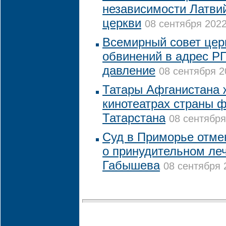
независимости Латви
церкви
08 сентября 2022
Всемирный совет церк
обвинений в адрес Р
давление
08 сентября 2
Татары Афганистана 
кинотеатрах страны 
Татарстана
08 сентября
Суд в Приморье отме
о принудительном ле
Габышева
08 сентября 