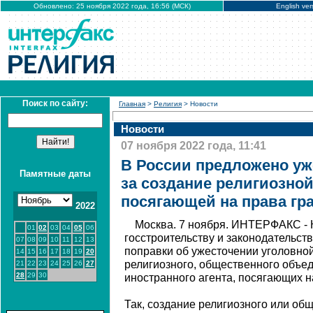
Обновлено: 25 ноября 2022 года, 16:56 (МСК)
English ver
Поиск по сайту:
Главная
>
Религия
> Новости
Новости
07 ноября 2022 года, 11:41
В России предложено уж
Памятные даты
за создание религиозной
посягающей на права гр
2022
Москва. 7 ноября. ИНТЕРФАКС - 
01
02
03
04
05
06
госстроительству и законодательст
07
08
09
10
11
12
13
поправки об ужесточении уголовной
14
15
16
17
18
19
20
религиозного, общественного объе
21
22
23
24
25
26
27
28
29
30
иностранного агента, посягающих н
Так, создание религиозного или об