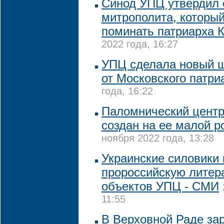
Синод УПЦ утвердил 
митрополита, которы
поминать патриарха 
2022 года, 16:27
УПЦ сделала новый ш
от Московского патри
года, 16:22
Паломнический центр
создан на ее малой р
ноября 2022 года, 13:28
Украинские силовики
пророссийскую литер
объектов УПЦ - СМИ
11:55
В Верховной Раде за