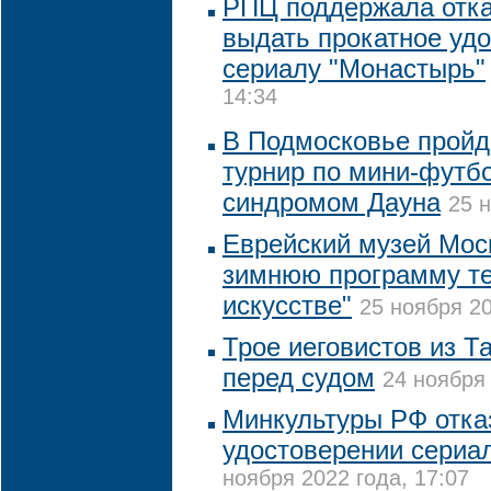
РПЦ поддержала отка
выдать прокатное уд
сериалу "Монастырь"
14:34
В Подмосковье пройд
турнир по мини-футб
синдромом Дауна
25 н
Еврейский музей Мос
зимнюю программу т
искусстве"
25 ноября 20
Трое иеговистов из Т
перед судом
24 ноября 
Минкультуры РФ отка
удостоверении сериа
ноября 2022 года, 17:07