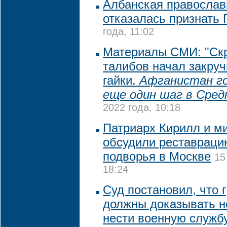
Албанская православ
отказалась признать
года, 11:02
Материалы СМИ: "Ск
талибов начал закру
гайки.
Афганистан г
еще один шаг в Сред
2022 года, 10:18
Патриарх Кирилл и м
обсудили реставраци
подворья в Москве
15
18:24
Суд постановил, что
должны доказывать 
нести военную службу