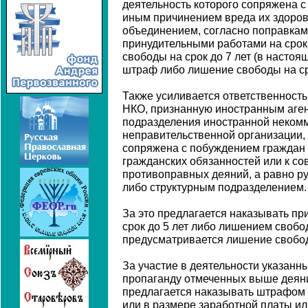
деятельность которого сопряжена 
иным причинением вреда их здоров
объединением, согласно поправкам,
принудительными работами на срок
свободы на срок до 7 лет (в насто
штраф либо лишение свободы на сро
Также усиливается ответственность
НКО, признанную иностранным аген
подразделения иностранной неком
неправительственной организации,
сопряжена с побуждением граждан к
гражданских обязанностей или к с
противоправных деяний, а равно ру
либо структурным подразделением.
За это предлагается наказывать п
срок до 5 лет либо лишением свобод
предусматривается лишение свободы
За участие в деятельности указанн
пропаганду отмеченных выше деяни
предлагается наказывать штрафом в
или в размере заработной платы ил