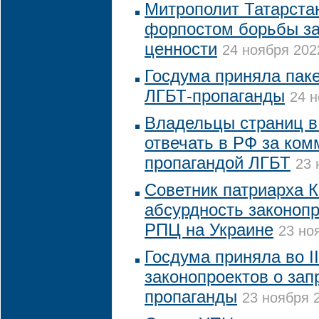
Митрополит Татарста
форпостом борьбы з
ценности
24 ноября 202
Госдума приняла паке
ЛГБТ-пропаганды
24 н
Владельцы страниц в 
отвечать в РФ за ком
пропагандой ЛГБТ
23 
Советник патриарха К
абсурдность законопр
РПЦ на Украине
23 но
Госдума приняла во II
законопроектов о зап
пропаганды
23 ноября 2