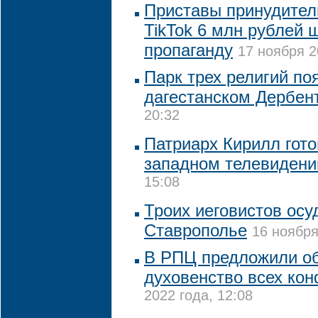
Приставы принудител
TikTok 6 млн рублей 
пропаганду
17 ноября 2
Парк трех религий по
дагестанском Дербен
20:32
Патриарх Кирилл гото
западном телевидени
15:08
Троих иеговистов осу
Ставрополье
16 ноября
В РПЦ предложили об
духовенство всех ко
2022 года, 12:08