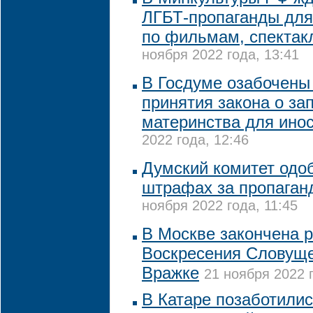
ЛГБТ-пропаганды для
по фильмам, спектак
ноября 2022 года, 13:41
В Госдуме озабочены
принятия закона о за
материнства для ино
2022 года, 12:46
Думский комитет одо
штрафах за пропаган
ноября 2022 года, 11:45
В Москве закончена 
Воскресения Словуще
Вражке
21 ноября 2022 г
В Катаре позаботили