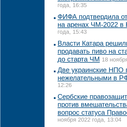
года, 16:35
ФИФА подтвердила от
на аренах ЧМ-2022 в 
года, 15:43
Власти Катара решил
продавать пиво на ст
до старта ЧМ
18 ноября
Две украинские НПО 
нежелательными в Р
12:26
Сербские правозащит
против вмешательств
вопрос статуса Прав
ноября 2022 года, 13:04