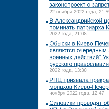
законопроект о запре
22 ноября 2022 года, 21:5
В Александрийской ц
поминать патриарха 
2022 года, 21:08
Обыски в Киево-Пече
являются очередным 
военных действий" У
русского православия
2022 года, 13:30
РПЦ призвала прекра
монахов Киево-Печер
ноября 2022 года, 12:47
Силовики проводят о