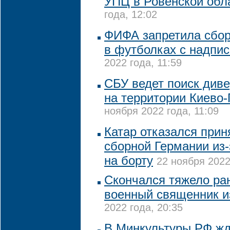
УПЦ в Ровенской обл
года, 12:02
ФИФА запретила сбор
в футболках с надпи
2022 года, 11:59
СБУ ведет поиск диве
на территории Киево
ноября 2022 года, 11:09
Катар отказался прин
сборной Германии из
на борту
22 ноября 2022
Скончался тяжело ра
военный священник и
2022 года, 20:35
В Минкультуры РФ жду