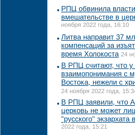
РПЦ обвинила власти
вмешательстве в цер
ноября 2022 года, 16:10
Литва направит 37 мл
компенсаций за изъя
время Холокоста
24 н
В РПЦ считают, что у
взаимопонимания с 
Востока, нежели с х
24 ноября 2022 года, 15:3
В РПЦ заявили, что 
церковь не может лиш
"русского" экзархата
2022 года, 15:21