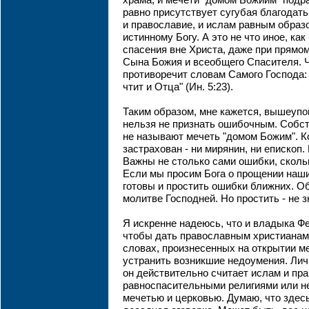
храма, и мечети "домом Божиим" подраз
равно присутствует сугубая благодать
и православие, и ислам равным образ
истинному Богу. А это не что иное, ка
спасения вне Христа, даже при прямом
Сына Божия и всеобщего Спасителя. Ч
противоречит словам Самого Господа: "
чтит и Отца" (Ин. 5:23).
Таким образом, мне кажется, вышеуп
нельзя не признать ошибочным. Собст
не называют мечеть "домом Божим". Ко
застрахован - ни мирянин, ни епископ
Важны не столько сами ошибки, сколь
Если мы просим Бога о прощении наш
готовы и простить ошибки ближних. О
молитве Господней. Но простить - не з
Я искренне надеюсь, что и владыка Ф
чтобы дать православным христианам
словах, произнесенных на открытии м
устранить возникшие недоумения. Личн
он действительно считает ислам и пр
равноспасительными религиями или н
мечетью и церковью. Думаю, что здес