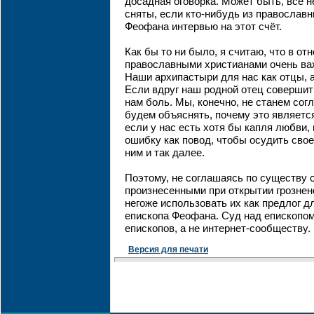
досадная оговорка. Может быть, все 
сняты, если кто-нибудь из православ
Феофана интервью на этот счёт.
Как бы то ни было, я считаю, что в о
православными христианами очень ва
Наши архипастыри для нас как отцы, а
Если вдруг наш родной отец совершит 
нам боль. Мы, конечно, не станем сог
будем объяснять, почему это являетс
если у нас есть хотя бы капля любви,
ошибку как повод, чтобы осудить свое
ним и так далее.
Поэтому, не соглашаясь по существу 
произнесенными при открытии грозненс
негоже использовать их как предлог 
епископа Феофана. Суд над епископо
епископов, а не интернет-сообществу.
Версия для печати