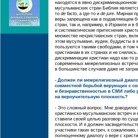
находятся в явно дискриминационном
мусульманских стран Библия является
то
de facto
, а где-то и
de jure
. Мирная п
веры запрещена как в подавляющем 
стран, так и, например, в Израиле и в
и систематические притеснения христ
множестве нехристианских стран, вкл
этом мусульмане, иудеи, буддисты в 
пользуются такими свободами, в том ч
христианам в их странах и не снились
дискриминации христиан надо как-то р
современных межрелигиозных встречах
в большинстве случаев даже не затра
- Должен ли межрелигиозный диало
совместной борьбой верующих с с
и безнравственностью в СМИ либо 
на вероучительную плоскость?
- Это сложный вопрос. Мне доводилос
христианско-мусульманских встреч и 
ставили своей целью разговор по сущ
плоскости. И я должен засвидетельст
участники таких встреч, к сожалению,
полноценному диалогу о вере с христи