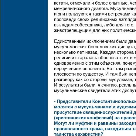
кстати, отмечали и более опытные, че
межрелигиозного диалога. Мусульмана
и они пользуются такими встречами к
проповеди своих религиозных взглядо
взглядам собеседника, либо для того,
животрепещущим для них политически
Единственным исключением были два
мусульманских богословских диспута
несколько лет назад. Каждая сторона
религии и старалась обосновать их в 
одновременно с этим объясняя, почем
вероучением оппонента. Вот там разг
плоскости по существу. И там был не
разговору как со стороны мусульман, т
И результаты были, я считаю, реальн
мусульманские свидетели этих диспут
- Представители Константинопольск
молятся с мусульманами и иудеями
присутствие священнослужителей д
(христианских конфессий) на прав
Могут ли муфтии и раввины заходит
православного храма, находиться 
таинства евхаристии?