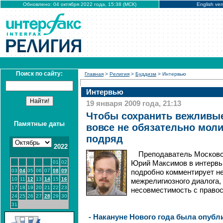
Обновлено: 04 октября 2022 года, 15:38 (МСК)
English ver
Поиск по сайту:
Главная
>
Религия
>
Буддизм
> Интервью
Интервью
19 января 2009 года, 21:13
Чтобы сохранить вежливы
Памятные даты
вовсе не обязательно моли
подряд
2022
Преподаватель Московс
01
02
Юрий Максимов в интервь
03
04
05
06
07
08
09
подробно комментирует не
10
11
12
13
14
15
16
межрелигиозного диалога,
17
18
19
20
21
22
23
несовместимость с право
24
25
26
27
28
29
30
31
- Накануне Нового года была опуб