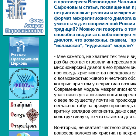
с протоиереем Всеволодом Чаплин
Сафоновым статья, посвященная п
нехристианские религии и межрелиг
формат межрелигиозного диалога к
уместным для современной России 
традиций? Можно ли говорить о том
способна выдвигать собственную 
диалога, что возможны, скажем, "п
"исламская", "иудейская" модели?
- Мне кажется, не хватает тех тем и в
раз бы соответствовали интересам хри
миссионерский диалог в его прямом зн
проповедь христианства последовате
с возможностью живого и честного обс
которые при этом у нехристиан возни
Современная модель межрелигиозного
участников установками политкорректн
о вере по существу почти не происход
негласное табу на прямую проповедь с
критику взглядов оппонента, даже сам
конструктивную, то что остается для 
Во-вторых, не хватает честного обсу
вопросов положения христиан в нехрис