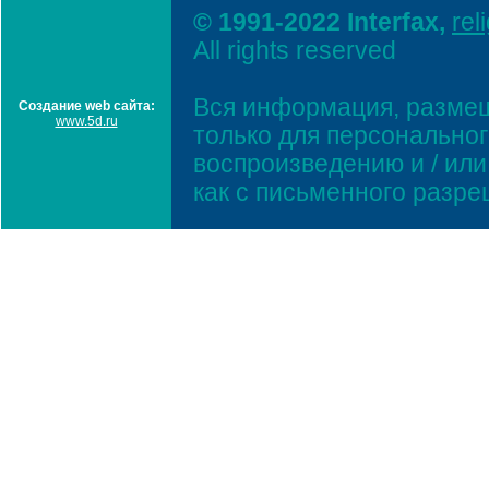
© 1991-2022 Interfax,
rel
All rights reserved
Вся информация, размещ
Создание web сайта:
www.5d.ru
только для персонально
воспроизведению и / ил
как с письменного разр