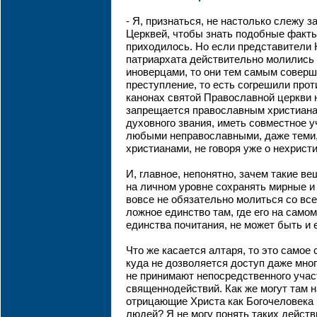
- Я, признаться, не настолько слежу 
Церквей, чтобы знать подобные факты
приходилось. Но если представители 
патриархата действительно молились 
иноверцами, то они тем самым соверш
преступление, то есть согрешили про
канонах святой Православной церкви
запрещается православным христиана
духовного звания, иметь совместное у
любыми неправославными, даже теми,
христианами, не говоря уже о нехрист
И, главное, непонятно, зачем такие ве
на личном уровне сохранять мирные и
вовсе не обязательно молиться со вс
ложное единство там, где его на самом 
единства почитания, не может быть и 
Что же касается алтаря, то это самое
куда не дозволяется доступ даже мно
не принимают непосредственного учас
священнодействий. Как же могут там 
отрицающие Христа как Богочеловека 
людей? Я не могу понять таких действ