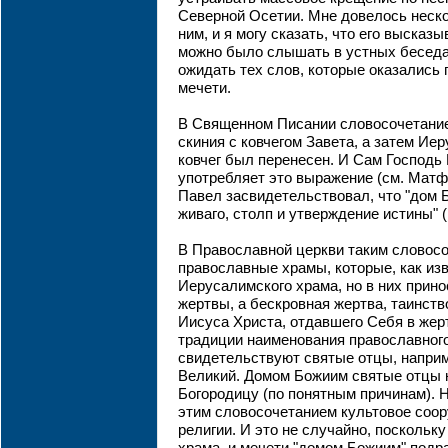
Северной Осетии. Мне довелось неско
ним, и я могу сказать, что его высказ
можно было слышать в устных беседах
ожидать тех слов, которые оказались
мечети.
В Священном Писании словосочетание
скиния с ковчегом Завета, а затем Ие
ковчег был перенесен. И Сам Господь
употребляет это выражение (см. Матф.
Павел засвидетельствовал, что "дом Б
живаго, столп и утверждение истины" (1
В Православной церкви таким словосо
православные храмы, которые, как изв
Иерусалимского храма, но в них прино
жертвы, а бескровная жертва, таинств
Иисуса Христа, отдавшего Себя в жерт
традиции наименования православног
свидетельствуют святые отцы, наприм
Великий. Домом Божиим святые отцы 
Богородицу (по понятным причинам). Н
этим словосочетанием культовое соо
религии. И это не случайно, поскольк