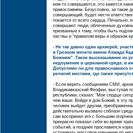
кем-то совершаются, это кажется как
православием. Безусловно, за такие д
совершающий, будет нести ответствен
покается от всего сердца. Печально, 
совершают люди, облеченные духовн
призванные к тому, чтобы быть подли
паствы и "правилом веры и образом кр
- Не так давно один архиерей, учас
в Грозном мечети имени Ахмада Ка
Божиим". Такое высказывание из у
недоумение в церковной среде, в и
Допустимо ли для православного с
религий местами, где также присут
- Если верить сообщениям СМИ, архи
Владикавказский Феофан, выступая п
республики, сказал: "Мое сердце сего
чем ваше. Войдя в дом Божий, в эту 
человек выйдет другим, преображенны
действительно вызвало соблазн среди
сам воспринял его с большим огорче
прекрасно показал себя во время траг
событий, а позднее прославился хоро
устраивать массовое крещение по нес