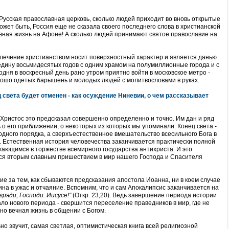
Русская православная церковь, сколько людей приходит во вновь открытые
жет быть, Россия еще не сказала своего последнего слова в христианской
вная жизнь на Афоне! А сколько людей принимают святое православие на
увлечение христианством носит поверхностный характер и является данью
дину восьмидесятых годов с одним храмом на полумиллионные города и с
годня в воскресный день рано утром приятно войти в московское метро -
орошо одетых барышень и молодых людей с молитвословами в руках.
ц света будет отменен - как осуждение Ниневии, о чем рассказывает
 Христос это предсказал совершенно определенно и точно. Им дан и ряд
 о его приближении, о некоторых из которых мы упоминали. Конец света -
одного порядка, а сверхъестественное вмешательство всесильного Бога в
 Естественная история человечества заканчивается практически полной
жающимся в торжестве всемирного государства антихриста. И это
ся вторым славным пришествием в мир нашего Господа и Спасителя
е за тем, как сбываются предсказания апостола Иоанна, ни в коем случае
на в ужас и отчаяние. Вспомним, что и сам Апокалипсис заканчивается на
 гряди, Господи. Иисусе!"
(Откр. 23,20). Ведь завершение периода истории
ло нового периода - свершится переселение праведников в мир, где не
 но вечная жизнь в общении с Богом.
ьно звучит, самая светлая, оптимистическая книга всей религиозной