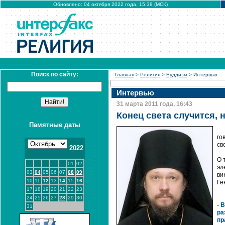
Обновлено: 04 октября 2022 года, 15:38 (МСК)
Поиск по сайту:
Главная
>
Религия
>
Буддизм
> Интервью
Интервью
31 марта 2011 года, 16:43
Конец света случится, 
Памятные даты
го
св
2022
О 
01
02
эл
03
04
05
06
07
08
09
ви
10
11
12
13
14
15
16
Ге
17
18
19
20
21
22
23
24
25
26
27
28
29
30
- 
31
ра
пр