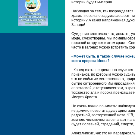
истории будет мизерно.
Наблюдая за тем, как возрождается 
храмы, невольно задумываешься - мо
истории? А какая напряженная духо
Западе!
Суждения скептиков, что, дескать, 
моде, смехотворны. Мы помним сере
горсткой старушек в этом храме. Се
часто в вагонах можно встретить х
- Может быть, в таком случае коне
книга пророка Ионы?
- Конец света непременно случится.
признаков, по которым можно судить
это не событие естественного, прир
бытие сотворенного Им мироздания.
апостасией, отступничеством, выра
торжество зла и порока прекращает
Иисуса Христа.
Но очень важно понимать: наблюдени
не должно повергать душу христиани
радостной, восторженной ноте:
"Ей,
земного человечества означает нача
будет болезней, страданий, смерти,
Апокалипсис, как это ни парадоксал