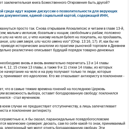
жет заключительная книга Божественного Откровения быть другой?
ой среде идут жаркие дискуссии о позволительности для верующих
и документами, единой социальной картой, содержащей ИНН,
махнуться просто так. Снова открываем Апокалипсис и читаем в главе 13-й,
 всем, малым и великим, богатым и нищим, свободным и рабам, положено
 или на чело их, и что никому нельзя будет ни покупать, ни продавать,
ние, или имя зверя, или число имени его"
(Откр. 13:16, 17). И, как бы ни
, приводя исторические аналогии из практики рыночной торговли в Древнем
редельно реалистично описывает будущий порядок товарно-денежных
необходимо вновь и вновь внимательно перечитать 13 и 14 главы
4, 12, 15 стихи 13 главы, а также 9 и 11 стихи 14 главы, из которых
ое начертание на чело и на руку получают только те люди, которые
, принимают его идеологию. Кто же отказывает антихристу в поклонении -
ет, что в самые тяжкие времена гонений на последнюю Церковь
ям возможность выбора, оставит богодарованную свободу: поклонился
онился - стал мучеником.
 в коем случае не предшествует отступничеству, а лишь запечатлевает
иста и поклонение антихристу.
езграмотные и, я бы сказал, параноидальные псевдобогословские
ся магические суеверия: дескать, сам по себе какой-то знак, принимаемый
жка, электронный чип могут отнять богодарованную свободу. Эти