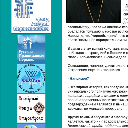
- 
на
св
по
Ан
светильнику, и пала на третью част
сделалась полынью, и многие из лю
Напомню, что "чернобыльник" - это и
слово "полынь" в нарицательном см
В связи с этим всякий христиан, зн
наблюдая за трагедией в Японии и с
главой Апокалипсиса. В самом деле,
Совпадение, конечно, удивительно, 
Откровения еще не исполнился.
- Например?
- Всемирная история, как предсказы
универсального политического режим
коленом и народом, и языком и пле
разнонаправленных политических си
подтверждением являются и нынешни
державы, по меньшей мере, рано.
Другим важным аргументом в пользу 
является, как это ни парадоксально 
Человеческий, придя, найдет ли вер