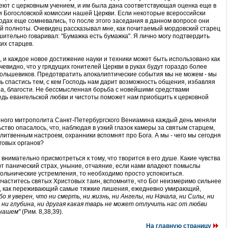
еют с церковным учением, и им была дана соответствующая оценка еще в
и Богословской комиссии нашей Церкви. Если некоторые всероссийски
одах еще сомневались, то после этого заседания в данном вопросе они
ой полноты. Очевидец рассказывал мне, как почитаемый мордовский старец
ительно говаривал: "Бумажка есть бумажка". Я лично могу подтвердить
их старцев.
, и каждое новое достижение науки и техники может быть использовано как
очевидно, что у грядущих гонителей Церкви в руках будут гораздо более
большевиков. Предотвратить апокалиптические события мы не можем - мы
ь спастись тем, с кем Господь нам дарит возможность общения, избавляя
ира, благости. Не бессмысленная борьба с новейшими средствами
ведь евангельской любви и чистоты поможет нам приобщить к церковной
нного митрополита Санкт-Петербургского Вениамина каждый день меняли
ство опасалось, что, наблюдая в узкий глазок камеры за святым старцем,
итвенным настроем, охранники вспомнят про Бога. А мы - чего мы сегодня
говых органов?
внимательно присмотреться к тому, что творится в его душе. Какие чувства
ют панический страх, уныние, отчаяние, если нами владеют помыслы
ольнические устремления, то необходимо просто успокоиться.
ичаститесь святых Христовых таин, вспомните, что Бог неизмеримо сильнее
е, как переживающий самые тяжкие лишения, ежедневно умирающий,
бо я уверен, что ни смерть, ни жизнь, ни Ангелы, ни Начала, ни Силы, ни
 ни глубина, ни другая какая тварь не может отлучить нас от любви
 нашем"
(Рим. 8,38,39).
На главную страницу