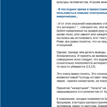
культуры человечества. И разве мо
- В последнее время в православн
пользоваться новыми электронным
микрочипами...
- И от этих опасений невозможно от
что антихрист
"... сделает то, что
будет начертание на правую руку их
кроме того, кто имеет это начерта
пытались мы истолковать этот текст
Риме, все равно понятно, что он п
отношений.
Однако, прежде чем делать выводы, 
Апокалипсиса. И принять во внимание 
совершенно ясно следует, что кодов
сознательно поклоняются антихристу
те просто убиваются (13,15).
Это очень важно понять. Это означа
всемилостивый Господь оставит люд
зверю - принял начертание, не покл
Принятие "начертания", "печати" ни
свершившееся отступничество от Хр
К сожалению, сегодня появляются б
брошюрки, в которых распространяют
человеком, какая-то карточка, бума