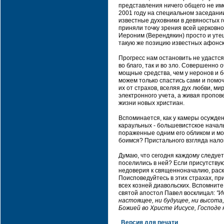
представления ничего общего не им
2001 году на специальном заседани
известные духовники в девяностых г
приняли точку зрения всей церковн
Иероним (Верендякин) просто и утеш
такую же позицию известных афонск
Прогресс нам остановить не удастся
во благо, так и во зло. Совершенно 
мощные средства, чем у неронов и 
можем только спастись сами и помоч
их от страхов, вселяя дух любви, м
электронного учета, а живая пропо
жизни новых христиан.
Вспоминается, как у камеры осужде
караульных - большевистское началь
пораженные одним его обликом и мол
боимся? Пристального взгляда нало
Думаю, что сегодня каждому следует 
поселились в ней? Если присутству
недоверия к священноначалию, раск
Поисповедуйтесь в этих страхах, пр
всех козней диавольских. Вспомнит
святой апостол Павел восклицал:
"И
настоящее, ни будущее, ни высота,
Божией во Христе Иисусе, Господе
Версия для печати