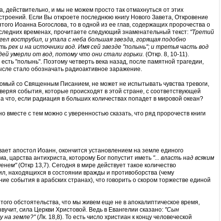
Да, действительно, и мы не можем просто так отмахнуться от этих
строений. Если Вы откроете последнюю книгу Нового Завета, Откровение
ятого Иоанна Богослова, то в одной из ее глав, содержащих пророчества о
следних временах, прочитаете следующий знаменательный текст:
"Третий
гел вострубил, и упала с неба большая звезда, горящая подобно
ь рек и на источники вод. Имя сей звезде "полынь"; и третья часть вод
дей умерли от вод, потому что они стали горьки.
(Откр. 8, 10-11).
 есть "полынь". Поэтому четверть века назад, после памятной трагедии,
ысле стало обозначать радиоактивное заражение.
акомый со Священным Писанием, не может не испытывать чувства тревоги,
веряя события, которые происходят в этой стране, с соответствующей
 а что, если радиация в больших количествах попадет в мировой океан?
но вместе с тем можно с уверенностью сказать, что ряд пророчеств книги
вает апостол Иоанн, окончится установлением на земле единого
а, царства антихриста, которому Бог попустит иметь
"... власть над всяким
менем"
(Откр 13,7). Сегодня в мире действует такое количество
л, находящихся в состоянии вражды и противоборства (чему
е события в арабских странах), что говорить о скором торжестве единой
того обстоятельства, что мы живем еще не в апокалиптическое время,
звучит, сила Церкви Христовой. Ведь в Евангелии сказано:
"Сын
у на земле?"
(Лк. 18,8). То есть число христиан к концу человеческой