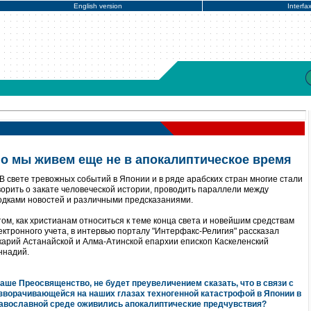
English version
Interfa
но мы живем еще не в апокалиптическое время
В свете тревожных событий в Японии и в ряде арабских стран многие стали
ворить о закате человеческой истории, проводить параллели между
одками новостей и различными предсказаниями.
том, как христианам относиться к теме конца света и новейшим средствам
ектронного учета, в интервью порталу "Интерфакс-Религия" рассказал
карий Астанайской и Алма-Атинской епархии епископ Каскеленский
ннадий.
Ваше Преосвященство, не будет преувеличением сказать, что в связи с
зворачивающейся на наших глазах техногенной катастрофой в Японии в
авославной среде оживились апокалиптические предчувствия?