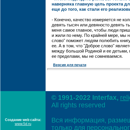
наверняка главную цель проекта д
еще до того, как стали его реализов
- Конечно, качество измеряется не ко
девять тысяч или девяносто девять т
меня самое главное, чтобы люди пришл
и жили по нему. По крайней мере, мы 
слово" поможет людям полюбить книгу 
ее. А в том, что "Доброе слово" явля
между большой Родиной и ее детьми,
ее пределами, мы не сомневаемся.
Версия для печати
© 1991-2022 Interfax,
rel
All rights reserved
Вся информация, размещ
Создание web сайта:
www.5d.ru
только для персонально