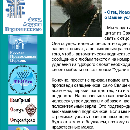
- Отец Иоа
о Вашей усл
- Мы запуст
цитат из Св
святых отцо
Она осуществляется бесплатно один ра
часовых поясах, а по выходным рассыл
того, чтобы автоматически подписать
сообщение с любым текстом на номер: 
удаления из "Доброго слова" необход
своего мобильного со словом "Удалить
Конечно, проект не призван подменить
проповеди священников, само Священн
возможно, первый шаг для тех, кто и 
не держал. Наша рассылка как некий 
человеку утром должным образом наст
положительный заряд. Это подтвержд
высказывания подписчиков. Если мы н
стремимся узнать нравственных норм и
будто в темноте блуждаем, поэтому н
нравственные маяки.