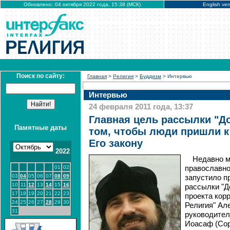
Обновлено: 04 октября 2022 года, 15:38 (МСК)
English ver
Поиск по сайту:
Главная
>
Религия
>
Буддизм
> Интервью
Интервью
24 февраля 2011 года, 13:37
Главная цель рассылки "До
Памятные даты
том, чтобы люди пришли к 
Его закону
2022
Недавно м
01
02
православно
03
04
05
06
07
08
09
запустило п
10
11
12
13
14
15
16
рассылки "Д
17
18
19
20
21
22
23
проекта кор
24
25
26
27
28
29
30
Религия" Ал
31
руководител
Иоасаф (Сор