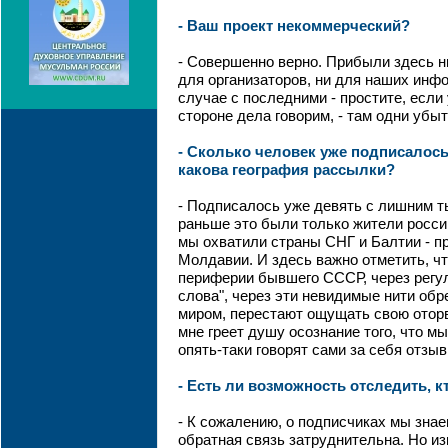
- Ваш проект некоммерческий?
- Совершенно верно. Прибыли здесь ни
для организаторов, ни для наших инф
случае с последними - простите, если
стороне дела говорим, - там одни убыт
- Сколько человек уже подписалось
какова география рассылки?
- Подписалось уже девять с лишним т
раньше это были только жители россий
мы охватили страны СНГ и Балтии - п
Молдавии. И здесь важно отметить, чт
периферии бывшего СССР, через регу
слова", через эти невидимые нити обр
миром, перестают ощущать свою оторв
мне греет душу осознание того, что м
опять-таки говорят сами за себя отзы
- Есть ли возможность отследить, 
- К сожалению, о подписчиках мы знае
обратная связь затруднительна. Но из