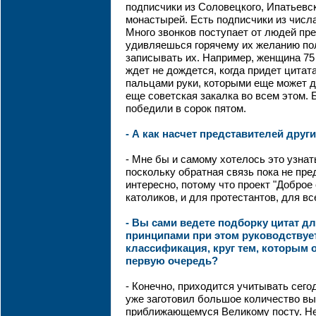
подписчики из Соловецкого, Ипатьевск
монастырей. Есть подписчики из числ
Много звонков поступает от людей пре
удивляешься горячему их желанию пол
записывать их. Например, женщина 75 
ждет не дождется, когда придет цитат
пальцами руки, которыми еще может д
еще советская закалка во всем этом.
победили в сорок пятом.
- А как насчет представителей друг
- Мне бы и самому хотелось это узнать
поскольку обратная связь пока не пр
интересно, потому что проект "Доброе
католиков, и для протестантов, для вс
- Вы сами ведете подборку цитат д
принципами при этом руководствует
классификация, круг тем, которым 
первую очередь?
- Конечно, приходится учитывать сего
уже заготовил большое количество вы
приближающемуся Великому посту. Н