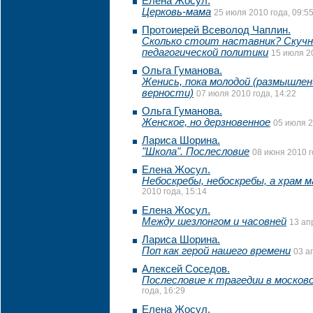
Елена Жосул.
Церковь-мама
25 июля 2010 года, 09:5
Протоиерей Всеволод Чаплин.
Сколько стоит наставник? Скуч
педагогической политики
15 июля 20
Ольга Гуманова.
Женись, пока молодой (размышлен
верности)
07 июля 2010 года, 14:22
Ольга Гуманова.
Женское, но дерзновенное
05 июля 2
Лариса Шорина.
"Школа". Послесловие
08 июня 2010 г
Елена Жосул.
Небоскребы, небоскребы, а храм 
2010 года, 15:14
Елена Жосул.
Между шезлонгом и часовней
13 ап
Лариса Шорина.
Поп как герой нашего времени
03 а
Алексей Соседов.
Послесловие к трагедии в москов
года, 16:29
Елена Жосул.