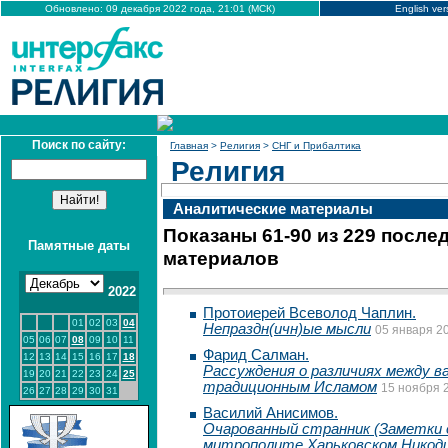
Обновлено: 09 декабря 2022 года, 21:01 (МСК)
English ver
Поиск по сайту:
Главная
>
Религия
>
СНГ и Прибалтика
Религия
Аналитические материалы
Показаны 61-90 из 229 после
Памятные даты
материалов
2022
Протоиерей Всеволод Чаплин.
01
02
03
04
Непраздн(ичн)ые мысли
05 января 20
05
06
07
08
09
10
11
Фарид Салман.
12
13
14
15
16
17
18
Рассуждения о различиях между в
19
20
21
22
23
24
25
традиционным Исламом
15 ноября 2
26
27
28
29
30
31
Василий Анисимов.
Очарованный странник (Заметки 
митрополите Харьковском Никод