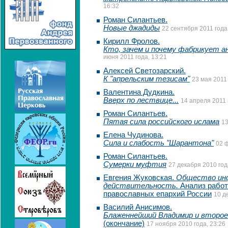
16:32
Роман Силантьев.
Новые джадиды
22 сентября 2011 года
Кирилл Фролов.
Кто, зачем и почему фабрикует 
июня 2011 года, 13:21
Алексей Светозарский.
К "апрельским тезисам"
23 мая 2011 
Валентина Дудкина.
Вверх по лествице...
14 апреля 2011 
Роман Силантьев.
Пятая сила российского ислама
13
Елена Чудинова.
Сила и слабость "Шарантона"
02 
Роман Силантьев.
Сумерки муфтия
27 декабря 2010 год
Евгения Жуковская.
Общество инф
действительность.
Анализ работ
православных епархий России
10 д
Василий Анисимов.
Блаженнейший Владимир и второе
(окончание)
17 ноября 2010 года, 23:26