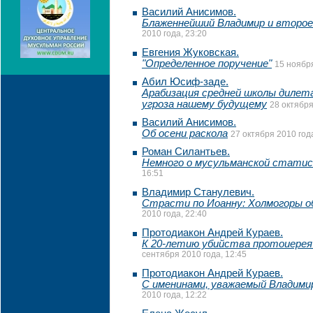
Василий Анисимов.
Блаженнейший Владимир и второе
2010 года, 23:20
Евгения Жуковская.
"Определенное поручение"
15 ноября
Абил Юсиф-заде.
Арабизация средней школы дилет
угроза нашему будущему
28 октября
Василий Анисимов.
Об осени раскола
27 октября 2010 года
Роман Силантьев.
Немного о мусульманской стати
16:51
Владимир Станулевич.
Страсти по Иоанну: Холмогоры о
2010 года, 22:40
Протодиакон Андрей Кураев.
К 20-летию убийства протоиерея
сентября 2010 года, 12:45
Протодиакон Андрей Кураев.
С именинами, уважаемый Владими
2010 года, 12:22