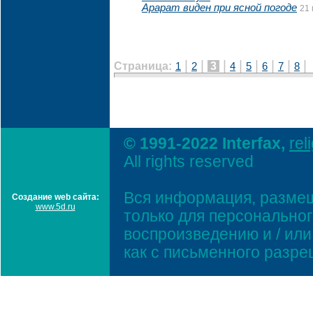
Арарат виден при ясной погоде
21 
|
|
|
|
|
|
|
|
Страница:
3
1
2
4
5
6
7
8
© 1991-2022 Interfax,
rel
All rights reserved
Вся информация, размещ
Создание web сайта:
www.5d.ru
только для персонально
воспроизведению и / ил
как с письменного разр