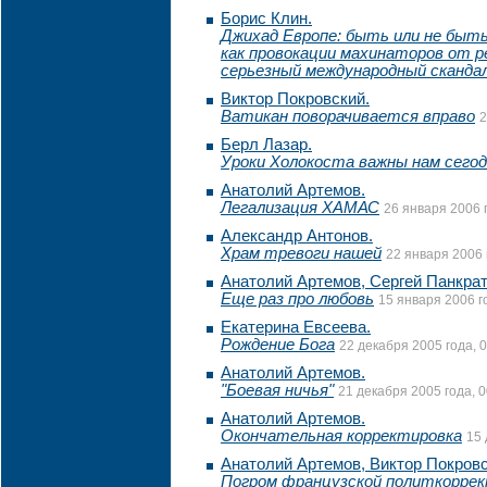
Борис Клин.
Джихад Европе: быть или не быт
как провокации махинаторов от 
серьезный международный сканда
Виктор Покровский.
Ватикан поворачивается вправо
2
Берл Лазар.
Уроки Холокоста важны нам сего
Анатолий Артемов.
Легализация ХАМАС
26 января 2006 г
Александр Антонов.
Храм тревоги нашей
22 января 2006 
Анатолий Артемов, Сергей Панкрат
Еще раз про любовь
15 января 2006 г
Екатерина Евсеева.
Рождение Бога
22 декабря 2005 года, 
Анатолий Артемов.
"Боевая ничья"
21 декабря 2005 года, 0
Анатолий Артемов.
Окончательная корректировка
15 
Анатолий Артемов, Виктор Покровс
Погром французской политкорре