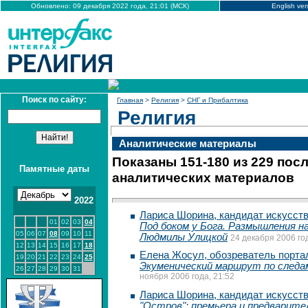
Обновлено: 09 декабря 2022 года, 21:01 (МСК)
English ver
Поиск по сайту:
Главная
>
Религия
>
СНГ и Прибалтика
Религия
Аналитические материалы
Показаны 151-180 из 229 пос
Памятные даты
аналитических материалов
2022
Лариса Шорина, кандидат искусст
01
02
03
04
Под боком у Бога. Размышления н
05
06
07
08
09
10
11
Людмилы Улицкой
24 декабря 2006 год
12
13
14
15
16
17
18
Елена Жосул, обозреватель портал
19
20
21
22
23
24
25
Экуменический маршрут по следа
26
27
28
29
30
31
ноября 2006 года, 21:52
Лариса Шорина, кандидат искусст
"Остров": премьера и предварит