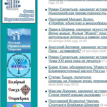
года, 22:56
Роман Силантьев, кандидат истори
Нижегородская преемственность
Протоиерей Михаил Дудко.
4 Ноября: единство в многообрази
Лариса Шорина, кандидат искусст
Вечно живые. Фильм "Живой": пои
актуальные вопросы в рамках хр
03 октября 2006 года, 15:45
Анатолий Артемов, кандидат истор
Папа - исламофоб?
19 сентября 2006 
Роман Силантьев, кандидат истори
Чума XXI века пока не лечится
07 
Борис Клин, обозреватель "Извести
Ближневосточный раскол России
Степан Тыщук, политолог.
Церковь на Украине вновь пережи
июля 2006 года, 00:10
Максим Доронин, кандидат историч
Сурож перед новыми вызовами
19 
Протоиерей Всеволод Чаплин.
Скончался Владимир Шевелев
08 и