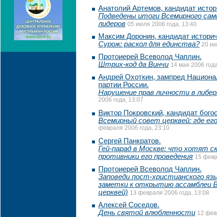
Анатолий Артемов, кандидат истор
Подведены итоги Всемирного сам
лидеров
05 июля 2006 года, 13:40
Максим Доронин, кандидат историч
Сурож: раскол для единства?
20 ию
Протоиерей Всеволод Чаплин.
Штрих-код да Винчи
14 мая 2006 года
Андрей Охоткин, зампред Национа
партии России.
Нарушение прав личности в либер
2006 года, 13:07
Виктор Покровский, кандидат бого
Всемирный совет церквей: где ег
февраля 2006 года, 23:10
Сергей Панкратов.
Гей-парад в Москве: что хотят с
противники его проведения
15 февр
Протоиерей Всеволод Чаплин.
Заповеди пост-христианского яз
заметки к открытию ассамблеи 
церквей)
13 февраля 2006 года, 13:08
Алексей Соседов.
День святой влюбленности
12 фев