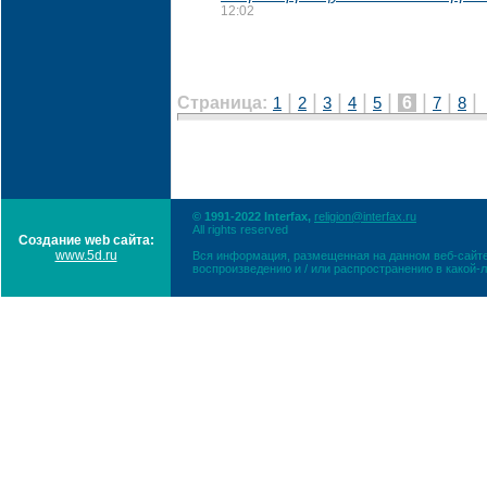
12:02
|
|
|
|
|
|
|
|
Страница:
6
1
2
3
4
5
7
8
© 1991-2022 Interfax,
religion@interfax.ru
All rights reserved
Создание web сайта:
www.5d.ru
Вся информация, размещенная на данном веб-сайте
воспроизведению и / или распространению в какой-