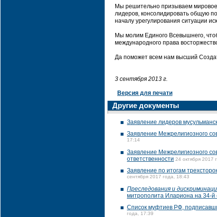
Мы решительно призываем мировое
лидеров, консолидировать общую п
началу урегулирования ситуации ис
Мы молим Единого Всевышнего, чтоб
международного права восторжество
Да поможет всем нам высший Созда
3 сентября 2013 г.
Версия для печати
Другие документы
Заявление лидеров мусульманс
Заявление Межрелигиозного со
17:14
Заявление Межрелигиозного сове
ответственности
24 октября 2017 
Заявление по итогам трехсторо
сентября 2017 года, 18:43
Преследования и дискриминация
митрополита Илариона на 34-й 
Список муфтиев РФ, подписавш
года, 17:39