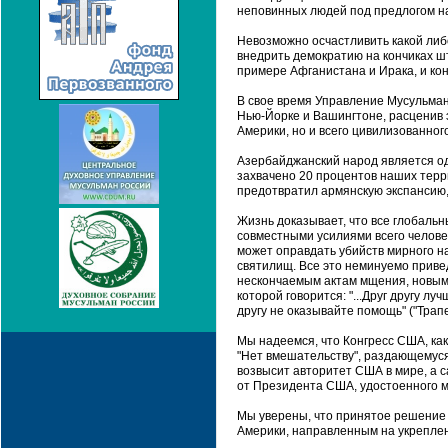
неповинных людей под предлогом на
Невозможно осчастливить какой либ
внедрить демократию на кончиках ш
примере Афганистана и Ирака, и кон
В свое время Управление Мусульман
Нью-Йорке и Вашингтоне, расценив 
Америки, но и всего цивилизованног
Азербайджанский народ является од
захвачено 20 процентов наших терр
предотвратил армянскую экспансию,
Жизнь доказывает, что все глобаль
совместными усилиями всего челове
может оправдать убийств мирного н
святилищ. Все это неминуемо приве
нескончаемым актам мщения, новым 
которой говорится: "...Друг другу лу
другу не оказывайте помощь" ("Трапез
Мы надеемся, что Конгресс США, ка
"Нет вмешательству", раздающемуся 
возвысит авторитет США в мире, а 
от Президента США, удостоенного 
Мы уверены, что принятое решение
Америки, направленным на укреплен