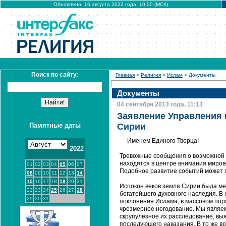
Обновлено: 16 августа 2022 года, 10:00 (МСК)
Поиск по сайту:
Главная
>
Религия
>
Ислам
> Документы
Документы
04 сентября 2013 года, 11:13
Заявление Управления м
Памятные даты
Сирии
Именем Единого Творца!
2022
Тревожные сообщения о возможной
находятся в центре внимания миров
01
02
03
04
05
06
07
Подобное развитие событий может п
08
09
10
11
12
13
14
15
16
17
18
19
20
21
Испокон веков земля Сирии была ме
22
23
24
25
26
27
28
богатейшего духовного наследия. В 
29
30
31
поклонения Ислама, в массовом пор
чрезмерное негодование. Мы являем
скрупулезное их расследование, вы
последующего наказания. В то же в