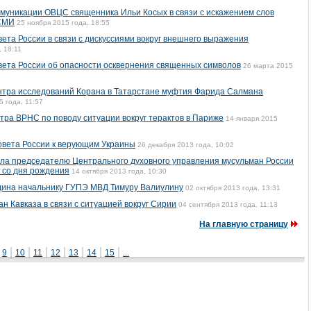
муникации ОВЦС священника Ильи Косых в связи с искажением слов
 СМИ
25 ноября 2015 года, 18:55
ета России в связи с дискуссиями вокруг внешнего выражения
, 18:11
вета России об опасности осквернения священных символов
26 марта 2015
нтра исследований Корана в Татарстане муфтия Фарида Салмана
5 года, 11:57
ра ВРНС по поводу ситуации вокруг терактов в Париже
14 января 2015
вета России к верующим Украины
26 декабря 2013 года, 10:02
ла председателю Центрального духовного управления мусульман России
м со дня рождения
14 октября 2013 года, 10:30
дина начальнику ГУПЭ МВД Тимуру Валиулину
02 октября 2013 года, 13:31
 Кавказа в связи с ситуацией вокруг Сирии
04 сентября 2013 года, 11:13
На главную страницу
|
|
|
|
|
|
|
|
9
10
11
12
13
14
15
...