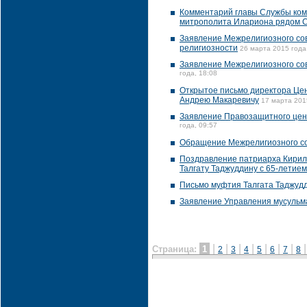
Комментарий главы Службы ком
митрополита Илариона рядом
Заявление Межрелигиозного сов
религиозности
26 марта 2015 года
Заявление Межрелигиозного со
года, 18:08
Открытое письмо директора Це
Андрею Макаревичу
17 марта 201
Заявление Правозащитного цент
года, 09:57
Обращение Межрелигиозного со
Поздравление патриарха Кирил
Талгату Таджуддину с 65-летие
Письмо муфтия Талгата Таджуд
Заявление Управления мусульман
|
|
|
|
|
|
|
Страница:
1
2
3
4
5
6
7
8