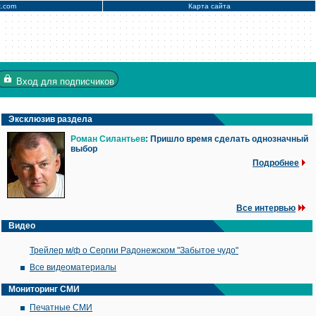
x.com
Карта сайта
Вход
для подписчиков
Эксклюзив раздела
Роман Силантьев
: Пришло время сделать однозначный
выбор
Подробнее
Все интервью
Видео
Трейлер м/ф о Сергии Радонежском "Забытое чудо"
Все видеоматериалы
Мониторинг СМИ
Печатные СМИ