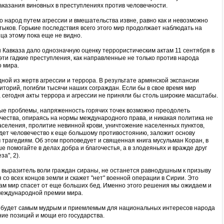
казания виновных в преступлениях против человечности.
о народ путем агрессии и вмешательства извне, равно как и невозможно
тыков. Горькие последствия всего этого мир продолжает наблюдать на
ца этому пока еще не видно.
 Кавказа дало однозначную оценку террористическим актам 11 сентября в
эти гадкие преступления, как направленные не только против народа
о мира.
ной из жертв агрессии и террора. В результате армянской экспансии
иторий, погибли тысячи наших сограждан. Если бы в свое время мир
 сегодня акты террора и агрессии не приняли бы столь широкие масштабы.
ные проблемы, напряженность горячих точек возможно преодолеть
чества, опираясь на нормы международного права, и никакая политика не
аселения, пролитие невинной крови, уничтожение населенных пунктов,
дет человечество к еще большому противостоянию, заложит основу
трагедиям. Об этом проповедует и священная книга мусульман Коран, в
чше помогайте в делах добра и благочестья, а в злодеяньях и вражде друг
а", 2).
к выразитель воли граждан сираны, не останется равнодушным к призыву
со всех концов земли и скажет "нет" военной операции в Сирии. Это
сам мир спасет от еще больших бед. Именно этого решения мы ожидаем и
международной премии мира.
 будет самым мудрым и приемлемым для национальных интересов народа
ие позиций и мощи его государства.