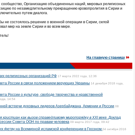
 сообщество, Организацию объединенных наций, мировых религиозных
озицию по незамедлительному прекращению кровопролития в Сирии и
ключительно путем диалога.
ы не состоялось решение о военной операции в Сирии, силой
вал мир на земле Сирии и во всем мире.
тель!
На главную страницу
ких религиозных организаций РФ
17 марта 2022 года, 12:36
вета России в связи положением верующих Украины
14 декабря 2018 года,
та России о культуре, свободе творчества и нравственной
года, 14:54
нней встречи духовных лидеров Азербайджана, Армении и России
08
 христиан как вызов справедливому миропорядку в XXI веке.
Доклад
сессии Совета ООН по правам человека
09 марта 2017 года, 09:42
их фетву на Всемирной исламской конференции в Грозном
04 октября 2016