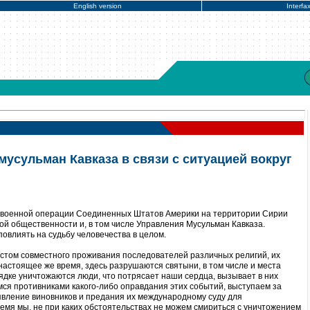
English version
Interfa
усульман Кавказа в связи с ситуацией вокруг
 военной операции Соединенных Штатов Америки на территории Сирии
ой общественности и, в том числе Управления Мусульман Кавказа.
овлиять на судьбу человечества в целом.
стом совместного проживания последователей различных религий, их
настоящее же время, здесь разрушаются святыни, в том числе и места
ядке уничтожаются люди, что потрясает наши сердца, вызывает в них
ся противниками какого-либо оправдания этих событий, выступаем за
явление виновников и предания их международному суду для
ремя мы, не при каких обстоятельствах не можем смириться с уничтожением