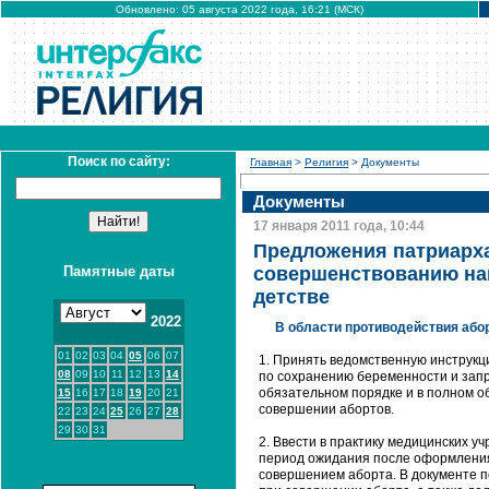
Обновлено: 05 августа 2022 года, 16:21 (МСК)
Поиск по сайту:
Главная
>
Религия
> Документы
Документы
17 января 2011 года, 10:44
Предложения патриарха
Памятные даты
совершенствованию нац
детстве
2022
В области противодействия або
01
02
03
04
05
06
07
1. Принять ведомственную инструкц
08
09
10
11
12
13
14
по сохранению беременности и за
обязательном порядке и в полном о
15
16
17
18
19
20
21
совершении абортов.
22
23
24
25
26
27
28
29
30
31
2. Ввести в практику медицинских 
период ожидания после оформления
совершением аборта. В документе п