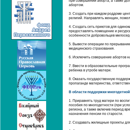
при совершении аборта, а также до
абортом.
3. Создать при каждом роддоме цен
религий. Направлять женщин, пожел
4. Создать сеть приютов для одинок
предоставлять помещение и ресурсы 
особенности добровольцев милосер
5. Вывести операции по прерыванию
медицинского страхования.
6. Исключить совершение абортов н
7. Ввести в образовательные прог
ребенка в утробе матери.
8. Оказать государственную поддер
пропаганде материнства, ответствен
В области поддержки многодетной
1. Приравнять труд матери по воспи
пособия по многодетности (при усл
региона, а также включив период вр
назначения пенсии по старости.
2. Создавать жилищные проекты для