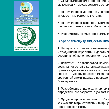
3. Создать механизмы поощрения р
включающих помощь семьям с детьми
4. Предусмотреть денежное или ино
многодетным матерям и отцам.
5. Предусмотреть в федеральном за
финансовые механизмы обеспечения
6. Разработать особые программы м
В сфере помощи детям, оставшимс
1. Поощрять создание попечительск
и традиционных религий. Сделать с
участия в ней волонтеров и контро
2. Допустить на законодательном ур
воспитания детей в детских домах, 
право на духовную жизнь и участие 
соответствующий правовой механизм
временной опеки, наряду с проведе
богослужения.
3. Разработать в числе санитарных 
определенного возраста, с учетом 
4. Предусмотреть возможность обуч
как участие в приготовлении пищи,
повседневной жизни.