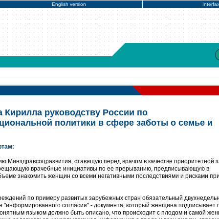
English version
Interfa
 Кирилла руководству России по
иональной политики в сфере заботы о семье и
ртам:
ию Минздравсоцразвития, ставящую перед врачом в качестве приоритетной 
прещающую врачебные инициативы по ее прерыванию, предписывающую в
бъеме знакомить женщин со всеми негативными последствиями и рисками пр
учреждений по примеру развитых зарубежных стран обязательный двухнедель
 "информированного согласия" - документа, который женщина подписывает 
онятным языком должно быть описано, что происходит с плодом и самой же