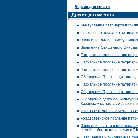
Версия для печати
Другие документы
Выступление патриарха Кирилл
Пасхальное послание патриарх
Заявление лидеров мусульманс
Заявление Священного Синода 
Рождественское послание патр
Пасхальное послание патриарх
Рождественское послание патр
Обращение Правозащитного цен
Пасхальное послание патриарх
Обращение Правозащитного цент
Обращение деятелей культуры к 
Казанском монастыре
22 марта 2
Итоговое коммюнике межправос
Рождественское послание патр
Заявление Патриаршей комиссии
семейно-бытового насилия в РФ
Патриаршая и синодальная гра