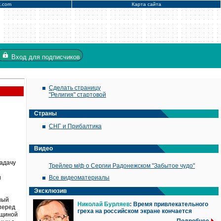
x.com
Карта сайта
Вход
для подписчиков
Сделать страницу
"Религия" стартовой
Страны
СНГ и Прибалтика
Видео
задачу
Трейлер м/ф о Сергии Радонежском "Забытое чудо"
и
Все видеоматериалы
Эксклюзив
ный
Николай Бурляев
: Время привлекательного
перед
греха на российском экране кончается
нщиной