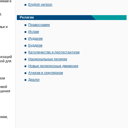
никам и
English version
д
Религии
Православие
мьи и
Ислам
Иудаизм
Буддизм
Католичество и протестантизм
низаций
Национальные религии
ной для
Новые религиозные движения
Атеизм и секуляризм
ком
Диалог
емой
ещения
ыкам,