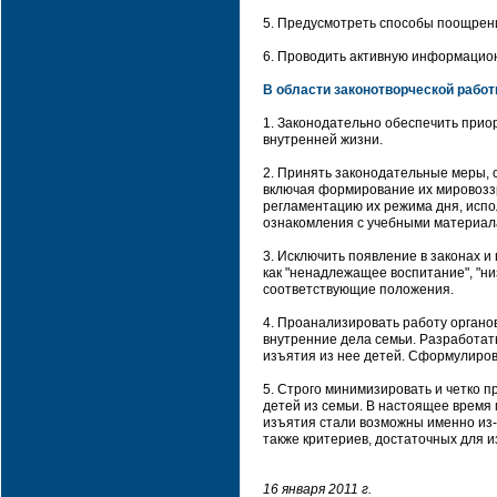
5. Предусмотреть способы поощрен
6. Проводить активную информацион
В области законотворческой работ
1. Законодательно обеспечить при
внутренней жизни.
2. Принять законодательные меры, 
включая формирование их мировоззр
регламентацию их режима дня, исп
ознакомления с учебными материала
3. Исключить появление в законах и
как "ненадлежащее воспитание", "ни
соответствующие положения.
4. Проанализировать работу органо
внутренние дела семьи. Разработа
изъятия из нее детей. Сформулирова
5. Строго минимизировать и четко п
детей из семьи. В настоящее время
изъятия стали возможны именно из-з
также критериев, достаточных для и
16 января 2011 г.