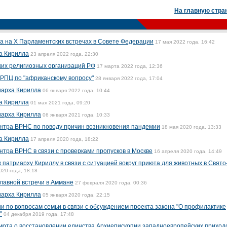
На главную стра
а на X Парламентских встречах в Совете Федерации
17 мая 2022 года, 16:42
а Кирилла
23 апреля 2022 года, 22:30
ких религиозных организаций РФ
17 марта 2022 года, 12:36
РПЦ по "африканскому вопросу"
28 января 2022 года, 17:04
иарха Кирилла
06 января 2022 года, 10:44
а Кирилла
01 мая 2021 года, 09:20
иарха Кирилла
06 января 2021 года, 10:33
тра ВРНС по поводу причин возникновения пандемии
18 мая 2020 года, 13:33
а Кирилла
17 апреля 2020 года, 18:22
ра ВРНС в связи с проверками пропусков в Москве
16 апреля 2020 года, 14:49
патриарху Кириллу в связи с ситуацией вокруг приюта для животных в Свято
020 года, 18:18
лавной встречи в Аммане
27 февраля 2020 года, 00:36
иарха Кирилла
05 января 2020 года, 22:15
 по вопросам семьи в связи с обсуждением проекта закона "О профилактике
"
04 декабря 2019 года, 17:48
мота о восстановлении единства Архиепископии западноевропейских приход