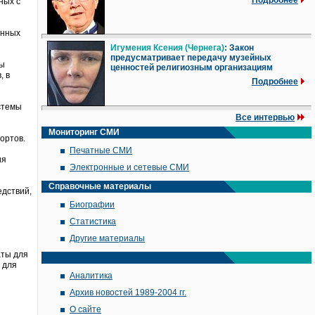
Подробнее
ных с
онных
Игумения Ксения (Чернега)
: Закон
предусматривает передачу музейных
бы
ценностей религиозным организациям
, в
Подробнее
стемы
Все интервью
Мониторинг СМИ
ортов.
Печатные СМИ
ия
Электронные и сетевые СМИ
Справочные материалы
едствий,
Биографии
Статистика
Другие материалы
аты для
 для
Аналитика
Архив новостей 1989-2004 гг.
О сайте