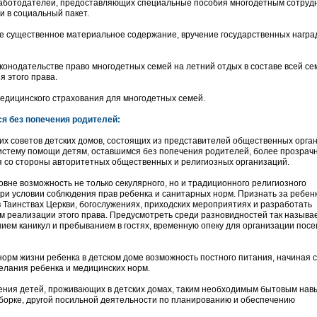
аботодателей, предоставляющих специальные пособия многодетным сотруд
 в социальный пакет.
е существенное материальное содержание, вручение государственных награ
конодательстве право многодетных семей на летний отдых в составе всей се
 этого права.
едицинского страхования для многодетных семей.
я без попечения родителей:
их советов детских домов, состоящих из представителей общественных орга
истему помощи детям, оставшимся без попечения родителей, более прозрач
ля со стороны авторитетных общественных и религиозных организаций.
овне возможность не только секулярного, но и традиционного религиозного
при условии соблюдения прав ребенка и санитарных норм. Признать за ребен
в Таинствах Церкви, богослужениях, приходских мероприятиях и разработать
 реализации этого права. Предусмотреть среди разновидностей так называ
нием каникул и пребыванием в гостях, временную опеку для организации пос
норм жизни ребенка в детском доме возможность постного питания, начиная с
желания ребенка и медицинских норм.
ения детей, проживающих в детских домах, таким необходимым бытовым нав
 уборке, другой посильной деятельности по планированию и обеспечению