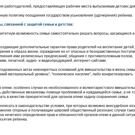
ия работодателей, предоставляющих рабочие места выпускникам детских до
ную политику поощрения государством усыновления (удочерения) ребенка.
ы, связанной с защитой семьи и детства:
оритетную возможность семьи самостоятельно решать вопросы, касающиеся е
создающие дополнительные гарантии права родителей на воспитание детей,
ения и образа жизни, ограждение их от опасных и безнравственных поступк
олнения ими религиозных предписаний, общения с противоположным полом,
ми, печатной, аудио- и видеопродукцией, интернет-сайтами.
 подзаконных актах неконкретных оснований для вмешательства в жизнь семьи
зкий материальный уровень", "психическое насилие", либо конкретизировать
в опеки, особенно случаи их необоснованного и волюнтаристского вмешатель
ть действенные механизмы помощи проблемной и нуждающейся семье, а не т
ть в качестве приоритетной для органов опеки задачу сохранения семьи.
рописать в законодательстве условия, при которых возможно внесудебное из
 многие спорные и получающие широкий общественный резонанс случаи тако
а нечеткого определения прав и обязанностей органов опеки в данной ситуа
зъятия ребенка.