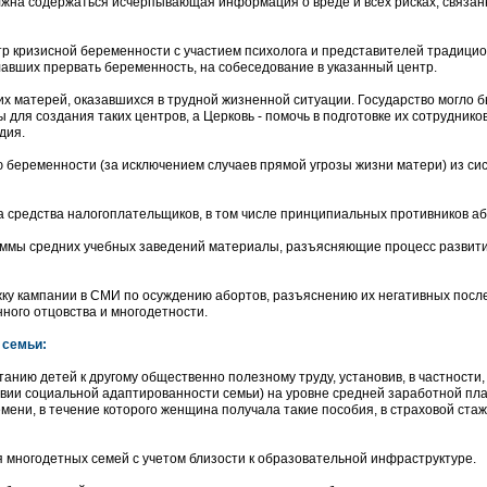
лжна содержаться исчерпывающая информация о вреде и всех рисках, связан
тр кризисной беременности с участием психолога и представителей традици
авших прервать беременность, на собеседование в указанный центр.
их матерей, оказавшихся в трудной жизненной ситуации. Государство могло 
для создания таких центров, а Церковь - помочь в подготовке их сотрудников
дия.
 беременности (за исключением случаев прямой угрозы жизни матери) из си
а средства налогоплательщиков, в том числе принципиальных противников аб
раммы средних учебных заведений материалы, разъясняющие процесс развит
жку кампании в СМИ по осуждению абортов, разъяснению их негативных посл
ного отцовства и многодетности.
 семьи:
танию детей к другому общественно полезному труду, установив, в частности,
овии социальной адаптированности семьи) на уровне средней заработной пл
емени, в течение которого женщина получала такие пособия, в страховой стаж
 многодетных семей с учетом близости к образовательной инфраструктуре.