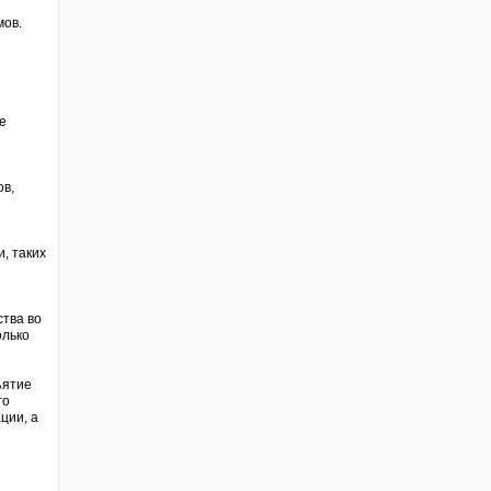
мов.
е
ов,
, таких
ства во
олько
ъятие
го
ции, а