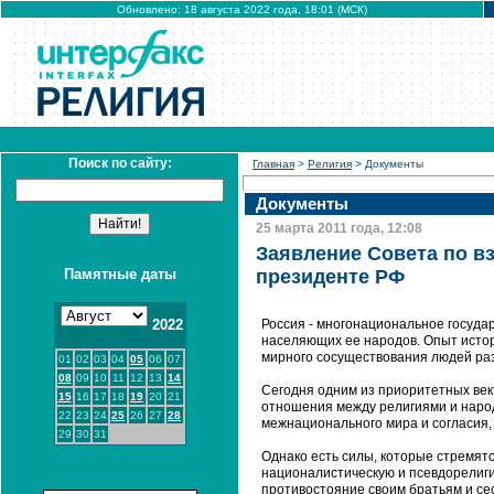
Обновлено: 18 августа 2022 года, 18:01 (МСК)
Поиск по сайту:
Главная
>
Религия
> Документы
Документы
25 марта 2011 года, 12:08
Заявление Совета по 
Памятные даты
президенте РФ
2022
Россия - многонациональное госуда
населяющих ее народов. Опыт истор
мирного сосуществования людей ра
01
02
03
04
05
06
07
08
09
10
11
12
13
14
Сегодня одним из приоритетных век
15
16
17
18
19
20
21
отношения между религиями и народ
22
23
24
25
26
27
28
межнационального мира и согласия,
29
30
31
Однако есть силы, которые стремятс
националистическую и псевдорелиги
противостояние своим братьям и сес