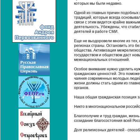
которых мы были недавно.
Одной из главных причин подобных 
традиций, которые всегда основывал
связи с этим видится крайне важным
деятельность. Убеждены, что стаби
деятелей в работе СМИ.
Еще не выздоровели многие из тех, 
регионах страны. Остановить это бе
общества. Активизация межрелигио
государством и обществом даст но
межнациональных отношений.
Особое внимание нужно уделить ну
гражданских ценностей. Это помож
чаяния современных молодых людей 
жизни должны стать одним из главн
органов.
Наша общая гражданская позиция з
Никто в многонациональном российс
Благополучие и труд граждан, жизнь
созидание благосостояния всей Рос
Долг религиозных деятелей - спосо