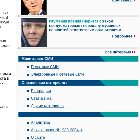
Подробнее
урных
ий. В
Игумения Ксения (Чернега)
: Закон
ескую
предусматривает передачу музейных
х
ценностей религиозным организациям
Подробнее
орых
йского
Все интервью
Мониторинг СМИ
Печатные СМИ
лемы и
Электронные и сетевые СМИ
ста в
Справочные материалы
ых
Биографии
Статистика
Другие материалы
раны.
в
Аналитика
Архив новостей 1989-2004 гг.
О сайте