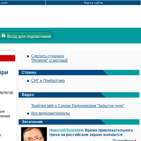
x.com
Карта сайта
Вход
для подписчиков
Сделать страницу
"Религия" стартовой
при
Страны
СНГ и Прибалтика
культур
Видео
Трейлер м/ф о Сергии Радонежском "Забытое чудо"
ные
Все видеоматериалы
пления
Эксклюзив
Николай Бурляев
: Время привлекательного
греха на российском экране кончается
е