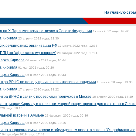
На главную стра
а на X Парламентских встречах в Совете Федерации
17 мая 2022 года, 16:42
а Кирилла
23 апреля 2022 года, 22:30
ких религиозных организаций РФ
17 марта 2022 года, 12:36
РПЦ по "африканскому вопросу"
28 января 2022 года, 17:04
иарха Кирилла
06 января 2022 года, 10:44
а Кирилла
01 мая 2021 года, 09:20
иарха Кирилла
06 января 2021 года, 10:33
тра ВРНС по поводу причин возникновения пандемии
18 мая 2020 года, 13:33
а Кирилла
17 апреля 2020 года, 18:22
ра ВРНС в связи с проверками пропусков в Москве
16 апреля 2020 года, 14:49
патриарху Кириллу в связи с ситуацией вокруг приюта для животных в Свято
020 года, 18:18
лавной встречи в Аммане
27 февраля 2020 года, 00:36
иарха Кирилла
05 января 2020 года, 22:15
 по вопросам семьи в связи с обсуждением проекта закона "О профилактике
"
04 декабря 2019 года, 17:48