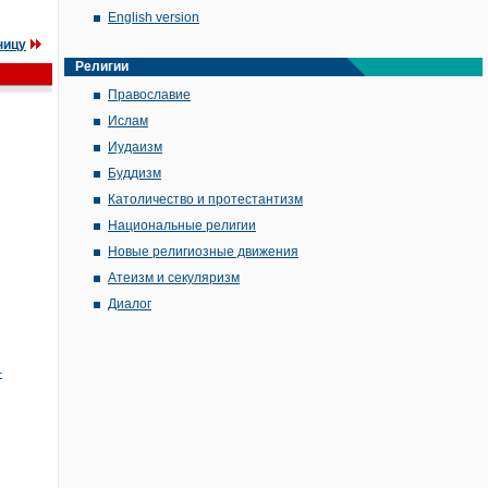
English version
ницу
Религии
Православие
Ислам
Иудаизм
Буддизм
Католичество и протестантизм
Национальные религии
Новые религиозные движения
Атеизм и секуляризм
Диалог
-