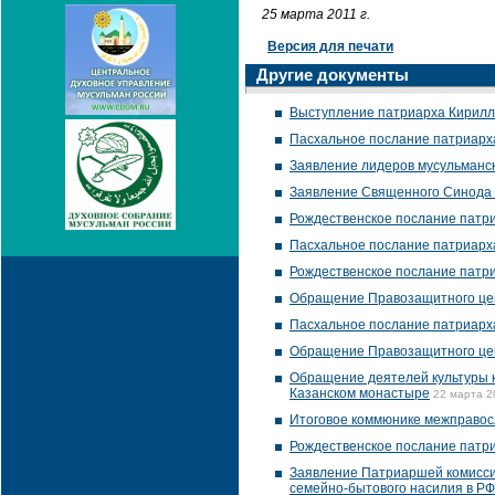
25 марта 2011 г.
Версия для печати
Другие документы
Выступление патриарха Кирилл
Пасхальное послание патриарх
Заявление лидеров мусульманс
Заявление Священного Синода 
Рождественское послание патр
Пасхальное послание патриарх
Рождественское послание патр
Обращение Правозащитного цен
Пасхальное послание патриарх
Обращение Правозащитного цент
Обращение деятелей культуры к 
Казанском монастыре
22 марта 2
Итоговое коммюнике межправос
Рождественское послание патр
Заявление Патриаршей комиссии
семейно-бытового насилия в РФ