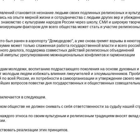
явлений становится незнание людьми своих подлинных религиозных и культ
ись на опыте мирной жизни и сотрудничества с людьми других вер и убежден
 знакомство с культурами народов России через школу, СМИ и широкую творч
лизирующим фактором для всего общества может стать и участие религиозны
кто был ранен в аэропорту "Домодедово", а уже снова гремят взрывы в некот
зумие может только слаженная работа государственной власти и всего росси
зного диалога, поддержка совместных действий религиозных объединений
вый импульс урегулированию межнациональных конфликтов и гармонизации
ждам молодежи, воспитанию подрастающего поколения на основе духовных и
ет молодым людям избежать влияния лжеучителей и злоумышленников. Проб
по всей России, их потребности в самоорганизации и утверждении своего ме
ейших вопросов повестки дня государственных и общественных совещательн
аключается в следующем.
ком обществе не должен снимать с себя ответственности за судьбу нашей ст
 каждого этноса по своим культурным и религиозным традициям вносят вклад 
сии.
бствовать реализации этих принципов.