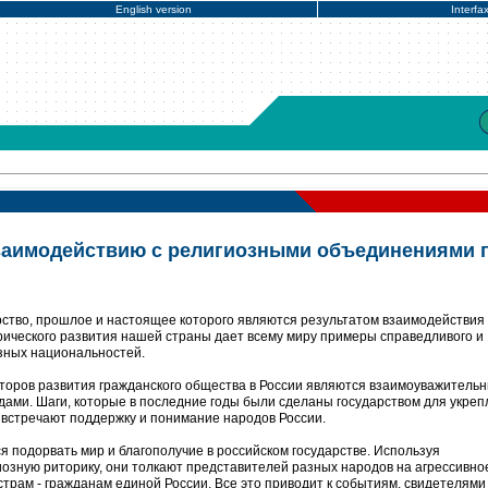
English version
Interfa
взаимодействию с религиозными объединениями 
рство, прошлое и настоящее которого являются результатом взаимодействия 
ического развития нашей страны дает всему миру примеры справедливого и
зных национальностей.
торов развития гражданского общества в России являются взаимоуважитель
ами. Шаги, которые в последние годы были сделаны государством для укре
 встречают поддержку и понимание народов России.
я подорвать мир и благополучие в российском государстве. Используя
озную риторику, они толкают представителей разных народов на агрессивно
трам - гражданам единой России. Все это приводит к событиям, свидетелями