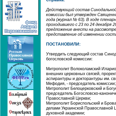
Действующий состав Синодальной
комиссии был утвержден Священн
года (журнал № 63). В ходе пленар
проходившего с 23 по 24 декабря 2
предложение внести на рассмотр
представление об изменении сост
ПОСТАНОВИЛИ:
Утвердить следующий состав Синод
богословской комиссии:
Митрополит Волоколамский Иларио
внешних церковных связей, проре
аспирантуры и докторантуры им. св
Мефодия, - председатель комиссии;
Митрополит Белоцерковский и Богу
председатель Богословско-канонич
Православной Церкви;
Митрополит Бориспольский и Бров
делами Украинской Православной Ц
духовной академии;