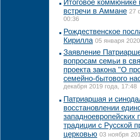
Итоговое коммюнике
встречи в Аммане
27 
00:36
Рождественское посл
Кирилла
05 января 2020
Заявление Патриарше
вопросам семьи в св
проекта закона "О п
семейно-бытового на
декабря 2019 года, 17:48
Патриаршая и синода
восстановлении един
западноевропейских 
традиции с Русской 
церковью
03 ноября 201