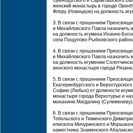
Оренбургского и Саракташского Ва
женский монастырь в городе Оренб
Флору (Новицкую) на должность игу
3. В связи с прошением Преосвяще
и Михайловского Павла назначить 
на должность игумена Иоанно-Бого
села Пощупово Рыбновского района
4. В связи с прошением Преосвяще
и Михайловского Павла назначить 
на должность игумении Солотчинск
женского монастыря города Рязани
5. В связи с прошением Преосвяще
Екатеринбургского и Верхотурског
Софию (Любых) от должности игуме
монастыря города Верхотурье и наз
монахиню Магдалину (Сулеменеву)
6. В связи с прошением Преосвяще
Тобольского и Тюменского Димитр
епископа Мичуринского и Моршанск
наместника Знаменского Абалакско