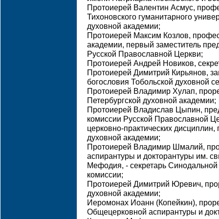
Протоиерей Валентин Асмус, проф
Тихоновского гуманитарного универ
духовной академии;
Протоиерей Максим Козлов, профе
академии, первый заместитель пре
Русской Православной Церкви;
Протоиерей Андрей Новиков, секре
Протоиерей Димитрий Кирьянов, з
богословия Тобольской духовной с
Протоиерей Владимир Хулап, проре
Петербургской духовной академии;
Протоиерей Владислав Цыпин, пре
комиссии Русской Православной Ц
церковно-практических дисциплин,
духовной академии;
Протоиерей Владимир Шмалий, пр
аспирантуры и докторантуры им. св
Мефодия, - секретарь Синодальной
комиссии;
Протоиерей Димитрий Юревич, про
духовной академии;
Иеромонах Иоанн (Копейкин), проре
Общецерковной аспирантуры и докт