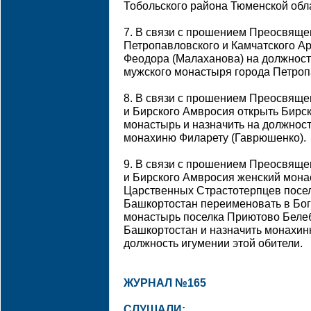
Тобольского района Тюменской обл
7. В связи с прошением Преосвяще
Петропавловского и Камчатского А
Феодора (Малаханова) на должнос
мужского монастыря города Петроп
8. В связи с прошением Преосвяще
и Бирского Амвросия открыть Бирс
монастырь и назначить на должнос
монахиню Филарету (Гаврюшенко).
9. В связи с прошением Преосвяще
и Бирского Амвросия женский мона
Царственных Страстотерпцев посе
Башкортостан переименовать в Бо
монастырь поселка Приютово Белеб
Башкортостан и назначить монахин
должность игумении этой обители.
ЖУРНАЛ №165
СЛУШАЛИ: