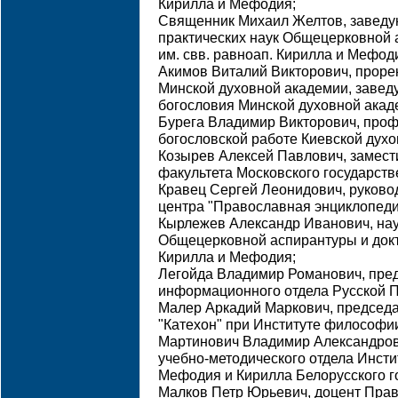
Кирилла и Мефодия;
Священник Михаил Желтов, заведу
практических наук Общецерковной 
им. свв. равноап. Кирилла и Мефод
Акимов Виталий Викторович, проре
Минской духовной академии, завед
богословия Минской духовной акад
Бурега Владимир Викторович, профе
богословской работе Киевской духо
Козырев Алексей Павлович, замест
факультета Московского государств
Кравец Сергей Леонидович, руково
центра "Православная энциклопеди
Кырлежев Александр Иванович, нау
Общецерковной аспирантуры и докт
Кирилла и Мефодия;
Легойда Владимир Романович, пре
информационного отдела Русской 
Малер Аркадий Маркович, председа
"Катехон" при Институте философии
Мартинович Владимир Александрови
учебно-методического отдела Инсти
Мефодия и Кирилла Белорусского г
Малков Петр Юрьевич, доцент Прав