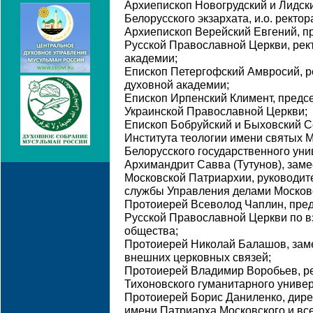
Архиепископ Новогрудский и Лидск
Белорусского экзархата, и.о. ректо
Архиепископ Верейский Евгений, п
Русской Православной Церкви, рек
академии;
Епископ Петергофский Амвросий, р
духовной академии;
Епископ Ирпенский Климент, предс
Украинской Православной Церкви;
Епископ Бобруйский и Быховский 
Института теологии имени святых 
Белорусского государственного уни
Архимандрит Савва (Тутунов), зам
Московской Патриархии, руководит
службы Управления делами Москов
Протоиерей Всеволод Чаплин, пред
Русской Православной Церкви по 
общества;
Протоиерей Николай Балашов, заме
внешних церковных связей;
Протоиерей Владимир Воробьев, р
Тихоновского гуманитарного универ
Протоиерей Борис Даниленко, дире
имени Патриарха Московского и всея