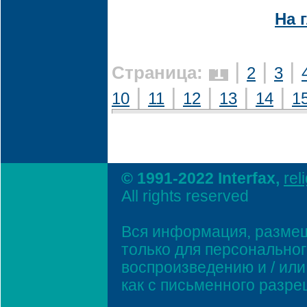
На 
|
|
|
Страница:
1
2
3
|
|
|
|
|
10
11
12
13
14
1
© 1991-2022 Interfax,
rel
All rights reserved
Вся информация, размещ
только для персонально
воспроизведению и / ил
как с письменного разр