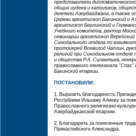
представители дипломатического 
общин иудеев и католиков, общес
деятели Азербайджана, а также о
Церкви архиепископ Бакинский и А
архиепископ Берлинский и Герман
Учебного комитета, ректор Моско
семинарии архиепископ Верейский
Синодального отдела по взаимоо
протоиерей Всеволод Чаплин, рук
религий при Синодальном отделе
и общества Р.А. Силантьев, гене
православного телеканала "Спас" 
Бакинской епархии.
ПОСТАНОВИЛИ:
1. Выразить благодарность Презид
Республики Ильхаму Алиеву за пом
Православного религиозно-культурн
Азербайджанской епархии.
2. Благодарить за понесенные труд
Прикаспийского Александра.