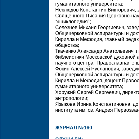
гуманитарного университета;
Неклюдов Константин Викторович,
Священного Писания Церковно-нау
энциклопедия";
Селезнев Михаил Георгиевич, зав
Общецерковной аспирантуры и докт
Кирилла и Мефодия, главный редак
общества;
Ткаченко Александр Анатольевич, 
библеистики Московской духовной а
научного центра "Православная эн
Фокин Алексей Русланович, завед
Общецерковной аспирантуры и докт
Кирилла и Мефодия, доцент Правос
гуманитарного университета;
Хоружий Сергей Сергеевич, директ
антропологии;
Языкова Ирина Константиновна, до
института им. св. Андрея Первозван
ЖУРНАЛ №160