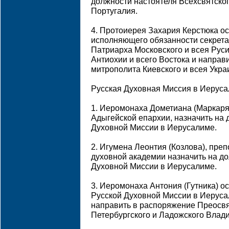
должности настоятеля Всехсвятског
Португалия.
4. Протоиерея Захария Керстюка о
исполняющего обязанности секрета
Патриарха Московского и всея Рус
Антиохии и всего Востока и направ
митрополита Киевского и всея Укр
Русская Духовная Миссия в Иерус
1. Иеромонаха Дометиана (Маркаря
Адыгейской епархии, назначить на 
Духовной Миссии в Иерусалиме.
2. Игумена Леонтия (Козлова), пре
духовной академии назначить на д
Духовной Миссии в Иерусалиме.
3. Иеромонаха Антония (Гутника) о
Русской Духовной Миссии в Иеруса
направить в распоряжение Преосв
Петербургского и Ладожского Влад