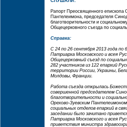
СЛУШАЛИ:
Рапорт Преосвященного епископа 
Пантелеимона, председателя Синод
благотворительности и социальному
Общецерковного съезда по социал
Справка:
С 24 по 26 сентября 2013 года п
Патриарха Московского и всея Руси
Общецерковный съезд по социальн
282 участников из 122 епархий Ру
территории России, Украины, Бела
Молдовы, Франции.
Работа съезда открылась Божест
совершенной председателем Синод
благотворительности и социальн
Орехово-Зуевским Пантелеимоном 
социальных отделов епархий в св
заседании было зачитано привет
Патриарха Московского и всея Рус
приветствия министра здравоохр