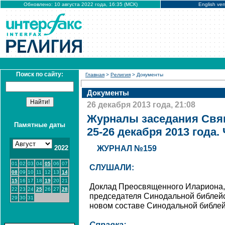
Обновлено: 10 августа 2022 года, 16:35 (МСК)
English ver
Поиск по сайту:
Главная
>
Религия
> Документы
Документы
26 декабря 2013 года, 21:08
Журналы заседания Свя
Памятные даты
25-26 декабря 2013 года. 
2022
ЖУРНАЛ №159
01
02
03
04
05
06
07
СЛУШАЛИ:
08
09
10
11
12
13
14
15
16
17
18
19
20
21
Доклад Преосвященного Илариона,
22
23
24
25
26
27
28
председателя Синодальной библейс
29
30
31
новом составе Синодальной библей
Справка: