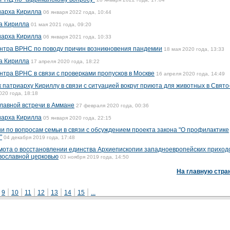
иарха Кирилла
06 января 2022 года, 10:44
а Кирилла
01 мая 2021 года, 09:20
иарха Кирилла
06 января 2021 года, 10:33
тра ВРНС по поводу причин возникновения пандемии
18 мая 2020 года, 13:33
а Кирилла
17 апреля 2020 года, 18:22
ра ВРНС в связи с проверками пропусков в Москве
16 апреля 2020 года, 14:49
патриарху Кириллу в связи с ситуацией вокруг приюта для животных в Свято
020 года, 18:18
лавной встречи в Аммане
27 февраля 2020 года, 00:36
иарха Кирилла
05 января 2020 года, 22:15
 по вопросам семьи в связи с обсуждением проекта закона "О профилактике
"
04 декабря 2019 года, 17:48
мота о восстановлении единства Архиепископии западноевропейских приход
авославной церковью
03 ноября 2019 года, 14:50
На главную стра
|
|
|
|
|
|
|
|
9
10
11
12
13
14
15
...