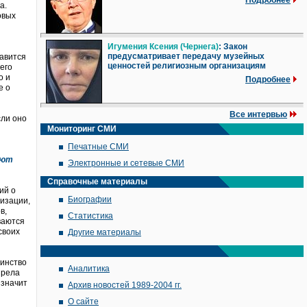
Подробнее
а.
овых
Игумения Ксения (Чернега)
: Закон
предусматривает передачу музейных
тавится
ценностей религиозным организациям
его
о и
Подробнее
е о
Все интервью
сли оно
Мониторинг СМИ
Печатные СМИ
ают
Электронные и сетевые СМИ
Справочные материалы
ий о
Биографии
изации,
в,
Статистика
ваются
своих
Другие материалы
оинство
Аналитика
зрела
 значит
Архив новостей 1989-2004 гг.
О сайте