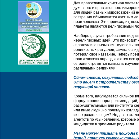
Для православных христиан являетс
духовного и нравственного измерен
для людей разных мировоззрений не
воззрения объявляются частным дело
прав человека. Это происходит, не
планеты являются религиозными л
Наоборот, звучат требования подч
нерелигиозных идей. Это приводит 
справедливо вызывает недовольство
религиозных ритуалов, символов, и
потерял свое название. Теперь пре
прав человека оправдываются оскор
сегодня стремятся навязать изучени
различными религиями.
Одним словом, секулярный подхо
Это ведет к строительству безр
верующий человек.
Кроме того, наблюдается сильное в
формулировки норм, рекомендаций,
разрушительными для института сем
или иные люди, но почему их взгля
их не разделяющим? Недавно стало 
агентств по усыновлению, которые 
кандидатов в приемные родители.
Мы не можем признать подходы к
детей, статусу гомосексуальных