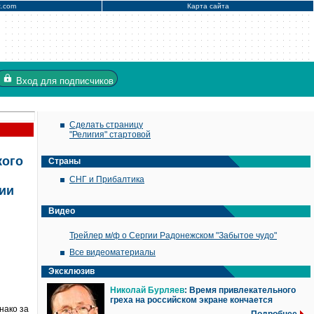
x.com
Карта сайта
Вход
для подписчиков
Сделать страницу
"Религия" стартовой
кого
Страны
СНГ и Прибалтика
сии
Видео
Трейлер м/ф о Сергии Радонежском "Забытое чудо"
Все видеоматериалы
Эксклюзив
Николай Бурляев
: Время привлекательного
греха на российском экране кончается
нако за