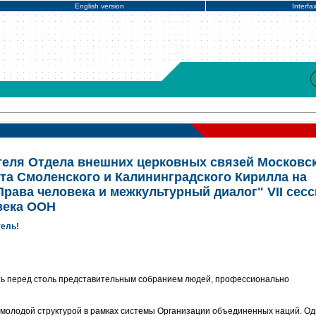
English version
Interfa
еля Отдела внешних церковных связей Московс
та Смоленского и Калининградского Кирилла на
рава человека и межкультурный диалог" VII сес
века ООН
ель!
ть перед столь представительным собранием людей, профессионально
 молодой структурой в рамках системы Организации объединенных наций. Од