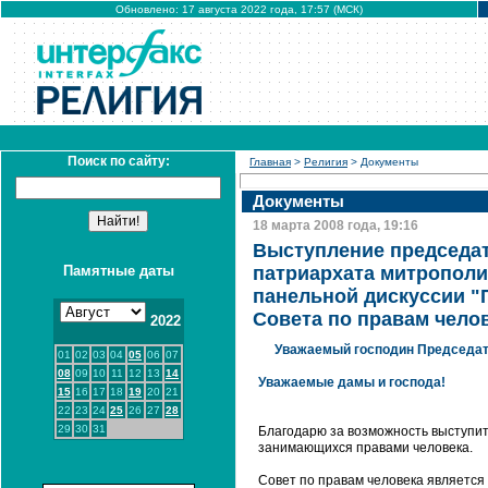
Обновлено: 17 августа 2022 года, 17:57 (МСК)
Поиск по сайту:
Главная
>
Религия
> Документы
Документы
18 марта 2008 года, 19:16
Выступление председат
Памятные даты
патриархата митрополи
панельной дискуссии "П
Совета по правам чело
2022
Уважаемый господин Председат
01
02
03
04
05
06
07
08
09
10
11
12
13
14
Уважаемые дамы и господа!
15
16
17
18
19
20
21
22
23
24
25
26
27
28
29
30
31
Благодарю за возможность выступи
занимающихся правами человека.
Совет по правам человека является