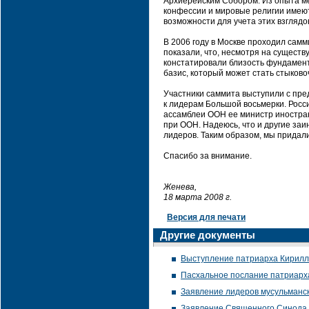
Архиерейским Собором. Из опыта ме
конфессии и мировые религии имеют
возможности для учета этих взгляд
В 2006 году в Москве проходил самм
показали, что, несмотря на сущест
констатировали близость фундамент
базис, который может стать стыков
Участники саммита выступили с пре
к лидерам Большой восьмерки. Росси
ассамблеи ООН ее министр иностран
при ООН. Надеюсь, что и другие за
лидеров. Таким образом, мы придал
Спасибо за внимание.
Женева,
18 марта 2008 г.
Версия для печати
Другие документы
Выступление патриарха Кирилл
Пасхальное послание патриарх
Заявление лидеров мусульманс
Заявление Священного Синода 