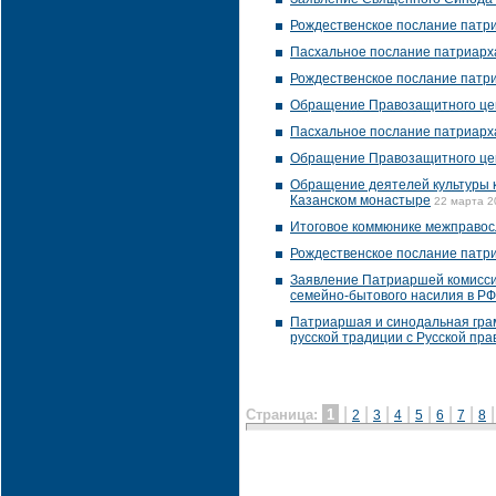
Рождественское послание патр
Пасхальное послание патриарх
Рождественское послание патр
Обращение Правозащитного цен
Пасхальное послание патриарх
Обращение Правозащитного цент
Обращение деятелей культуры к 
Казанском монастыре
22 марта 2
Итоговое коммюнике межправос
Рождественское послание патр
Заявление Патриаршей комиссии
семейно-бытового насилия в РФ
Патриаршая и синодальная гра
русской традиции с Русской пр
|
|
|
|
|
|
|
Страница:
1
2
3
4
5
6
7
8