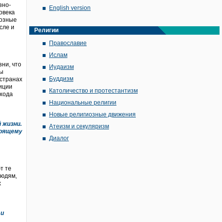
зно-
English version
овека
иозные
сле и
Религии
Православие
Ислам
ни, что
Иудаизм
ры
Буддизм
 странах
иции
Католичество и протестантизм
дхода
Национальные религии
Новые религиозные движения
 жизни.
Атеизм и секуляризм
тоящему
Диалог
т те
людям,
х
 и