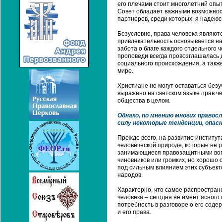
его плечами стоит многолетний опы
Совет обладает важными возможнос
партнеров, среди которых, я надеюс
Безусловно, права человека являют
привлекательность основывается на
забота о благе каждого отдельного 
проповеди всегда провозглашалась д
социального происхождения, а такж
мире.
Христиане не могут оставаться безу
выражено на светском языке прав че
общества в целом.
Однако, по мнению многих правос
силу некоторые тенденции, опасн
Прежде всего, на развитие институт
человеческой природе, которые не
занимающиеся правозащитными вопро
чиновников или громких, но хорошо
под сильным влиянием этих субъект
народов.
Характерно, что самое распростране
человека – сегодня не имеет ясного
потребность в разговоре о его содер
и его права.