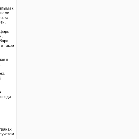
епыми к
онами
века,
ти.
сфере
и,
бора,
то такое
ная в
.
ека
К
о
поведи
транах
с учетом