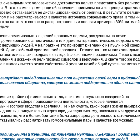
я очевидным, что человеческое достоинство нельзя представить без религио
ия. В то же самое время ради обеспечения приемлемости концепции прав чел
редко отстаивается ее дистанцированность от религии. В результате религ
м и не рассматриваются в качестве источника современного права, в том чи
смотря на то, что согласно распространенным оценкам примерно 80% жителей
юдьми.
инения религиозных воззрений правовым нормам, рожденным на почве
к доминированию агностического или даже материалистического подхода к жиз
 верующих людей. А на практике это приводит к изгнанию из публичной сфе
дей. Даже любимый христианский праздник – Рождество – во многих западных
дставители власти поздравляют людей с сезонными праздниками. Также с поз
бления и искажения религиозных символов и вероучения. В свете того же по
е в школах вместо основ собственной религии некий общий курс знакомства с
д вынуждает людей отказываться от выражения своей веры в публичной
елигиозного общества, которое не может поддержать ни один по-нас
лияние крайних феминистских взглядов и гомосексуальных воззрений на
 программ в сфере правозащитной деятельности, которые являются
ьи и воспроизводства населения. Не нам судить, какой образ жизни выбираю
ды должны, принудительно через юридическую систему, навязываться другим 
известно, что в Великобритании была запрещена деятельность католически
отказывались рассматривать гомосексуальные пары в качестве возможных
 роли мужчины и женщины, отношениям мужчины и женщины, родителей
 союзов, которые появляются без учета мнения верующих людей.