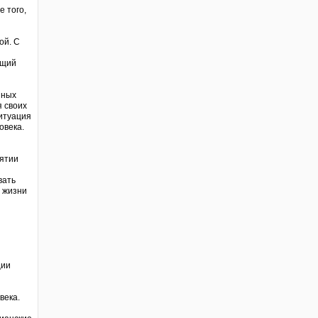
 того,
ой. С
ющий
йных
я своих
итуация
овека.
и
иятии
вать
й жизни
ции
века.