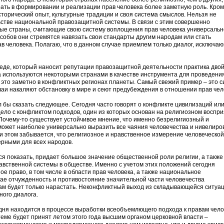
рать в формировании и реализации прав человека более заметную роль. Кроме
сторический опыт, культурные традиции и своя система смыслов. Нельзя не
ьстве национальной правозащитной системы. В связи с этим совершенно
ые страны, считающие свою систему воплощения прав человека универсальн
обов они стремятся навязать свои стандарты другим народам или стать
в человека. Полагаю, что в данном случае приемлем только диалог, исключа
вреде, который наносит репутации правозащитной деятельности практика дво
а используются некоторыми странами в качестве инструмента для проведени
это заметно в конфликтных регионах планеты. Самый свежий пример – это с
чаи накаляют обстановку в мире и сеют предубеждения в отношении прав чел
л бы сказать следующее. Сегодня часто говорят о конфликте цивилизаций ил
дело с конфликтом подходов, один из которых основан на религиозном воспр
 Почему-то существует устойчивое мнение, что именно безрелигиозный и
ожет наиболее универсально выразить все чаяния человечества и нивелиро
и этом забывается, что религиозное и нравственное измерение человеческо
рными для всех народов.
ся показать, придает большое значение общественной роли религии, а также
авственной системы в обществе. Именно с учетом этих положений сегодня
 право, в том числе в области прав человека, а также национальное
чае отчужденность и противостояние значительной части человечества
м будет только нарастать. Неконфликтный выход из складывающейся ситуа
ного диалога.
дня находится в процессе выработки всеобъемлющего подхода к правам чело
теме будет принят летом этого года высшим органом церковной власти –