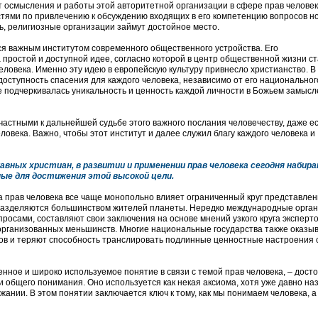
т осмысления и работы этой авторитетной организации в сфере прав человек
тями по привлечению к обсуждению входящих в его компетенцию вопросов н
ь, религиозные организации займут достойное место.
ся важным институтом современного общественного устройства. Его
 простой и доступной идее, согласно которой в центр общественной жизни с
человека. Именно эту идею в европейскую культуру привнесло христианство. В 
оступность спасения для каждого человека, независимо от его национальног
е подчеркивалась уникальность и ценность каждой личности в Божьем замысл
частными к дальнейшей судьбе этого важного послания человечеству, даже е
ловека. Важно, чтобы этот институт и далее служил благу каждого человека и
лавных христиан, в развитии и применении прав человека сегодня набир
ые для достижения этой высокой цели.
а прав человека все чаще монопольно влияет ограниченный круг представлен
 разделяются большинством жителей планеты. Нередко международные орган
сами, составляют свои заключения на основе мнений узкого круга эксперто
 организованных меньшинств. Многие национальные государства также оказы
ов и теряют способность транслировать подлинные ценностные настроения 
нное и широко используемое понятие в связи с темой прав человека, – дост
 и общего понимания. Оно используется как некая аксиома, хотя уже давно на
жании. В этом понятии заключается ключ к тому, как мы понимаем человека, а