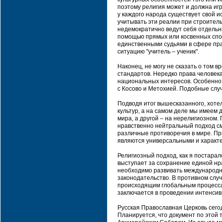
поэтому религия может и должна иг
у каждого народа существует свой и
учитывать эти реалии при строител
недемократично ведут себя отдельн
помощью прямых или косвенных спос
единственными судьями в сфере пра
ситуацию "учитель – ученик".
Наконец, не могу не сказать о том 
стандартов. Нередко права человек
национальных интересов. Особенно 
с Косово и Метохией. Подобные слу
Подводя итог вышесказанного, хоте
культур, а на самом деле мы имеем 
мира, а другой – на нерелигиозном.
нравственно нейтральный подход см
различные противоречия в мире. Пр
являются универсальными и характе
Религиозный подход, как я постарал
выступает за сохранение единой нр
необходимо развивать международное
законодательство. В противном слу
происходящим глобальным процесса
заключается в проведении интенсив
Русская Православная Церковь сего
Планируется, что документ по этой 