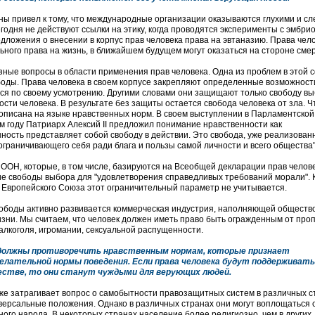
ины привел к тому, что международные организации оказываются глухими и сл
егодня не действуют ссылки на этику, когда проводятся эксперименты с эмбри
дложения о внесении в корпус прав человека права на эвтаназию. Права чело
ного права на жизнь, в ближайшем будущем могут оказаться на стороне смер
зные вопросы в области применения прав человека. Одна из проблем в этой 
боды. Права человека в своем корпусе закрепляют определенные возможност
ся по своему усмотрению. Другими словами они защищают только свободу вы
ости человека. В результате без защиты остается свобода человека от зла. Ч
а описана на языке нравственных норм. В своем выступлении в Парламентской
 году Патриарх Алексий II предложил понимание нравственности как
ность представляет собой свободу в действии. Это свобода, уже реализован
ограничивающего себя ради блага и пользы самой личности и всего общества"
 ООН, которые, в том числе, базируются на Всеобщей декларации прав челов
ие свободы выбора для "удовлетворения справедливых требований морали". 
 Европейского Союза этот ограничительный параметр не учитывается.
вободы активно развивается коммерческая индустрия, наполняющей обществ
зни. Мы считаем, что человек должен иметь право быть огражденным от про
алкоголя, игромании, сексуальной распущенности.
не должны противоречить нравственным нормам, которые признает
елательной нормы поведения. Если права человека будут поддерживать
стве, то они станут чуждыми для верующих людей.
же затрагивает вопрос о самобытности правозащитных систем в различных с
иверсальные положения. Однако в различных странах они могут воплощаться 
ного народа. В некоторых странах население более религиозно, чем в других,