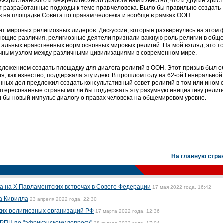
жхристианского и межрелигиозного диалога нам известно, что и другие хрис
 разработанные подходы к теме прав человека. Было бы правильно создать
ов на площадке Совета по правам человека и вообще в рамках ООН.
ит мировых религиозных лидеров. Дискуссии, которые развернулись на этом 
вующие различия, религиозные деятели признали важную роль религии в обще
альных нравственных норм основных мировых религий. На мой взгляд, это т
очным узлом между различными цивилизациями в современном мире.
дложением создать площадку для диалога религий в ООН. Этот призыв был 
я, как известно, поддержала эту идею. В прошлом году на 62-ой Генеральной
ных дел предложил создать консультативный совет религий в том или ином 
интересованные страны могли бы поддержать эту разумную инициативу религ
и бы новый импульс диалогу о правах человека на общемировом уровне.
На главную стра
а на X Парламентских встречах в Совете Федерации
17 мая 2022 года, 16:42
а Кирилла
23 апреля 2022 года, 22:30
ких религиозных организаций РФ
17 марта 2022 года, 12:36
РПЦ по "африканскому вопросу"
28 января 2022 года, 17:04