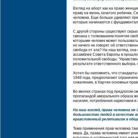
Взгляд на аборт как на право женщ
праву на жизнь зачатого ребенка. С
человека. Еще больше удивляют пре
которые начинаются с фундаменталь
С другой стороны существуют серье
связана с толкованием понятия сво
которыми человек может пользовать
но ничего не говорят об ответственн
свобода от зла? На наш взгляд, он
ассамблее Совета Европы в прошлом
положительной свободы: "Нравствен
результате ответственного выбора, 
Хотел бы напомнить, что стандарты
1948 года, предполагают ограничен
сожалению, в Хартии основных прав
Во многих странах под предлогом с
пропагандой аморального образа жи
насилия, потребления наркотиков и 
На наш взгляд, права человека 
большинство людей в качестве ж
нравственный релятивизм в обще
Тема применения прав человека так
мира. Да, права человека имеют ун
культурных особенностей того или и