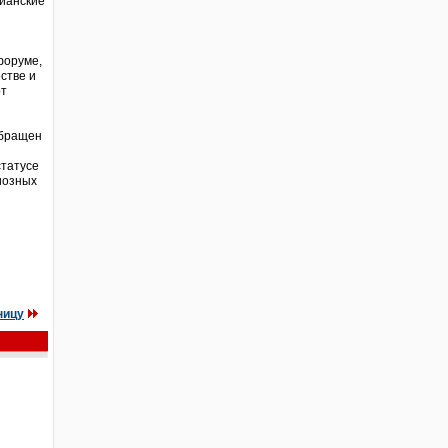
тианские
форуме,
стве и
от
обращен
статусе
иозных
ницу