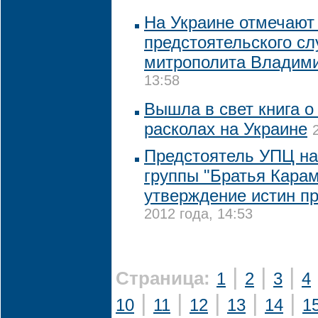
На Украине отмечают
предстоятельского с
митрополита Владим
13:58
Вышла в свет книга о
расколах на Украине
Предстоятель УПЦ на
группы "Братья Кара
утверждение истин п
2012 года, 14:53
|
|
|
Страница:
1
2
3
4
|
|
|
|
|
10
11
12
13
14
1