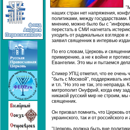
"
наших стран нет напряжения, конфл
политиками, между государствами.
мнению, можно было бы с "информ
перестать в СМИ нагнетать истерию
уходить от радикальных взглядов и 
заявил священник в интервью изда
По его словам, Церковь и священни
примирению, а не к войне и противо
Евангелии. Это мы и пытаемся делат
Спикер УПЦ отметил, что ее очень 
"быть с Москвой", поддерживать ин
и т.п. "Но это не так, это неправда
митрополит Онуфрий, когда ему за
никакой русский мир не строим, мы 
священник.
Он призвал помнить, что Церковь от
украинского, так и от российского и
"Церковь должна быть вне политик