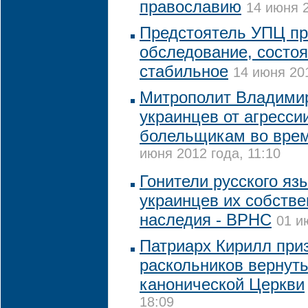
православию
14 июня 2
Предстоятель УПЦ пр
обследование, состоя
стабильное
14 июня 201
Митрополит Владимир
украинцев от агресси
болельщикам во врем
июня 2012 года, 11:10
Гонители русского я
украинцев их собстве
наследия - ВРНС
01 и
Патриарх Кирилл при
раскольников вернуть
канонической Церкви
18:09