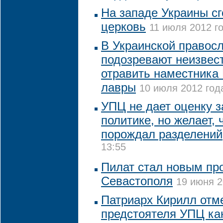
На западе Украины сг
церковь
11 июля 2012 го
В Украинской правос
подозревают неизвес
отравить наместника
лавры
10 июля 2012 года
УПЦ не дает оценку з
политике, но желает, 
порождал разделений
13:55
Пилат стал новым пр
Севастополя
19 июня 2
Патриарх Кирилл отм
предстоятеля УПЦ ка