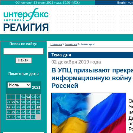
Обновлено: 23 июля 2021 года, 15:56 (МСК)
English ver
Поиск по сайту:
Главная
>
Религия
> Темы дня
Тема дня
02 декабря 2019 года
В УПЦ призывают прекр
Памятные даты
информационную войну 
Россией
2021
01
02
03
04
О
05
06
07
08
09
10
11
У
12
13
14
15
16
17
18
ц
19
20
21
22
23
24
25
26
27
28
29
30
31
Д
а
Р