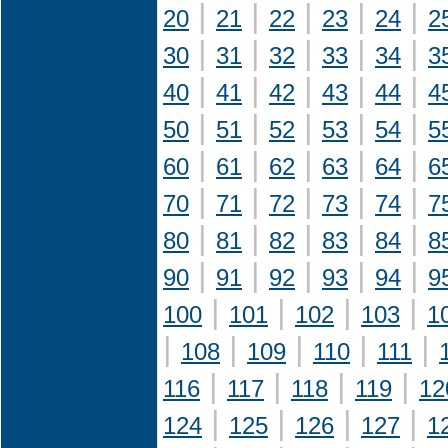
|
|
|
|
|
20
21
22
23
24
2
|
|
|
|
|
30
31
32
33
34
3
|
|
|
|
|
40
41
42
43
44
4
|
|
|
|
|
50
51
52
53
54
5
|
|
|
|
|
60
61
62
63
64
6
|
|
|
|
|
70
71
72
73
74
7
|
|
|
|
|
80
81
82
83
84
8
|
|
|
|
|
90
91
92
93
94
9
|
|
|
|
100
101
102
103
1
|
|
|
|
|
108
109
110
111
|
|
|
|
116
117
118
119
12
|
|
|
|
124
125
126
127
1