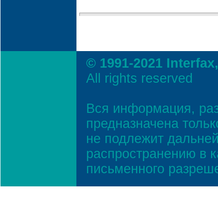
© 1991-2021 Interfax
All rights reserved
Вся информация, ра
предназначена тольк
не подлежит дальней
распространению в к
письменного разреш