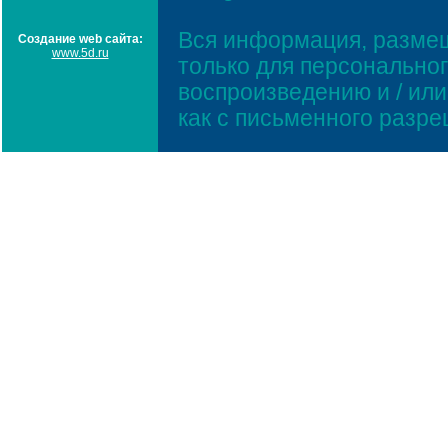
Вся информация, размещ
Создание web сайта:
www.5d.ru
только для персонально
воспроизведению и / ил
как с письменного разр